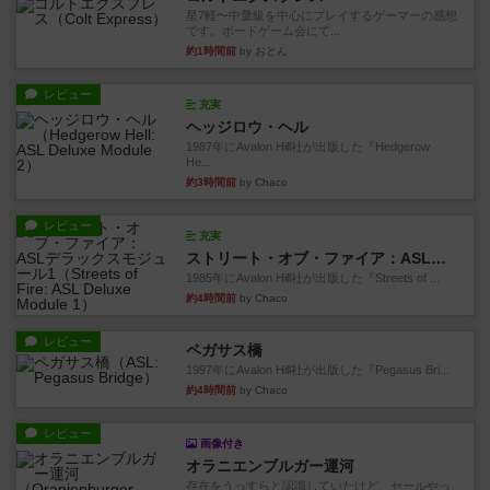
星7軽〜中量級を中心にプレイするゲーマーの感想
です。ボードゲーム会にて...
約1時間前
by おとん
レビュー
充実
ヘッジロウ・ヘル
1987年にAvalon Hill社が出版した『Hedgerow
He...
約3時間前
by Chaco
レビュー
充実
ストリート・オブ・ファイア：ASLデラックスモジュール1
1985年にAvalon Hill社が出版した『Streets of ...
約4時間前
by Chaco
レビュー
ペガサス橋
1997年にAvalon Hill社が出版した『Pegasus Bri...
約4時間前
by Chaco
レビュー
画像付き
オラニエンブルガー運河
存在をうっすらと認識していたけど、セールやっ