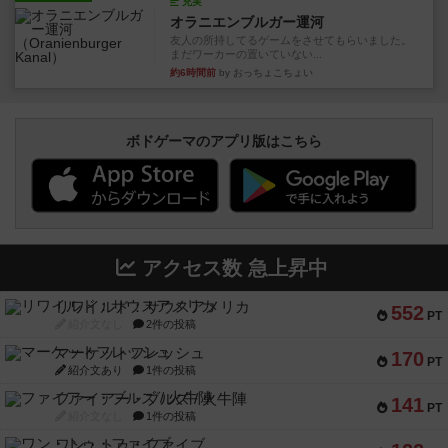
充実
オラニエンブルガー運河
友人の所持してるゲームをさせてもらいました。
まだワーカーの置いていない...
約6時間前
by おっちょこちょい
ボドゲーマのアプリ版はこちら
アクセス数 急上昇中
リワイルド：サウスアメリカ
552
PT
紹介文なし
2件の投稿
マーケットフレッシュ
170
PT
紹介文あり
1件の投稿
ファイアー・ブルズ / 火牛陣
141
PT
紹介文なし
1件の投稿
ワン・トゥ・ファイブ