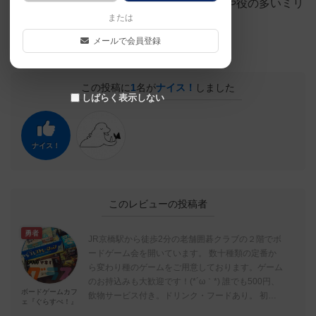
ご予算にもよりますが、迷ったらギミックや役の多いミリ
または
オンがおすすめです。
メールで会員登録
この投稿に
1
名が
ナイス！
しました
しばらく表示しない
ナイス！
このレビューの投稿者
勇者
JR京橋駅から徒歩2分の老舗囲碁クラブの２階でボ
ードゲーム会を開いています。 数十種類の定番か
ら変わり種のゲームをご用意しております。ゲーム
のお持込みも大歓迎です！(*´ω｀*) 誰でも500円、
ボードゲームカフ
飲物サービス付き。ドリンク・フードあり。 初め
ェ『ぐらすぺ！』
ての方も、お子...