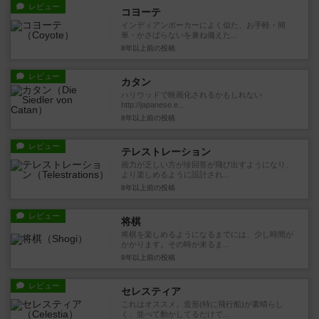
レビュー
コヨーテ
インディアンポーカーによく似た、お手軽・簡
単・かさばらないを兼ね備えた...
8年以上前
の投稿
レビュー
カタン
ハリウッドで映画化されるかもしれない
http://japanese.e...
8年以上前
の投稿
レビュー
テレストレーション
画力が乏しい方が珍回答が飛び出すようになり、
より楽しめるように設計され...
8年以上前
の投稿
レビュー
将棋
将棋を楽しめるようになるまでには、少し時間が
かかります。その時が来るま...
8年以上前
の投稿
レビュー
セレスティア
これはオススメ。造形(特に飛行船)が素晴らし
く、並べて動かしてるだけで...