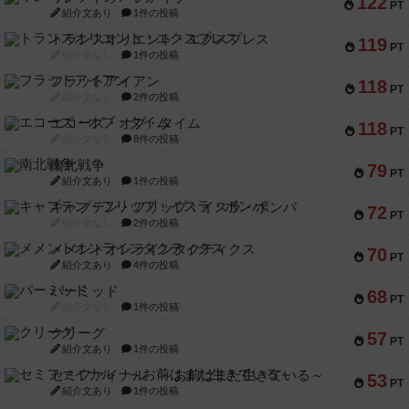
122
PT
紹介文あり
1件の投稿
トランスオリエント・エクスプレス
119
PT
紹介文なし
1件の投稿
フラットアイアン
118
PT
紹介文なし
2件の投稿
エコーズ・オブ・タイム
118
PT
紹介文なし
8件の投稿
南北戦争
79
PT
紹介文あり
1件の投稿
キャプテン・フリップ：イスラ・ボンバ
72
PT
紹介文なし
2件の投稿
メメントオンラインタクティクス
70
PT
紹介文あり
4件の投稿
パーミッド
68
PT
紹介文なし
1件の投稿
クリーグ
57
PT
紹介文あり
1件の投稿
セミファイナル ～お前はまだ生きている～
53
PT
紹介文あり
1件の投稿