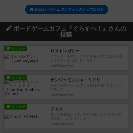
絵合わせゲーム ドンジャラのトップに戻る
ボードゲームカフェ『ぐらすぺ！』さんの
投稿
レビュー
ロストレガシー
ラブレター系のゲームですが個人的にこちらを推
してます。それは、様々なロ...
8年以上前
の投稿
レビュー
ナンジャモンジャ・ミドリ
Youtuberのfisher'sがプレイ動画をあげてミリオン
再生して...
8年以上前
の投稿
レビュー
チェス
並べた駒を動かして、相手の王(キング)を取るの
が目的。…というとこまで...
8年以上前
の投稿