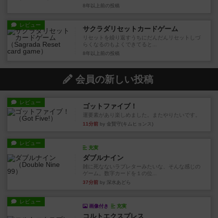
8年以上前
の投稿
レビュー
サクラダリセットカードゲーム
リセットを繰り返すうちにだんだんリセットしづ
らくなるのもよくできてると...
8年以上前
の投稿
会員の新しい投稿
レビュー
ゴットファイブ！
運要素があり楽しめました。またやりたいです。
11分前
by 金賢守(キムヒョンス)
レビュー
充実
ダブルナイン
雑に死なないラブレターみたいな、そんな感じの
ゲーム。数字カードを１の位...
37分前
by 深水あどら
レビュー
画像付き
充実
コルトエクスプレス