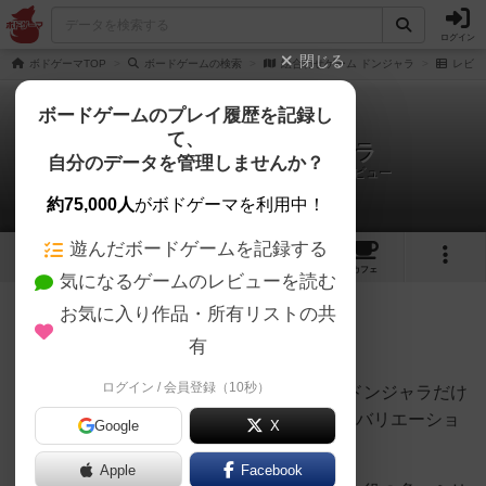
ログイン
閉じる
ボドゲーマTOP
ボードゲームの検索
絵合わせゲーム ドンジャラ
レビュ
ボードゲームのプレイ履歴を記録し
て、
絵合わせゲーム ドンジャラ
自分のデータを管理しませんか？
ボードゲームカフェ『ぐらすぺ！』さんのレビュー
約75,000人
がボドゲーマを利用中！
遊んだボードゲームを記録する
6
3
21
トップ
画像
動画
レビュー
カフェ
気になるゲームのレビューを読む
お気に入り作品・所有リストの共
297名
1名
0
8年以上前
有
ログイン / 会員登録（10秒）
数多くあるドンジャラですが、ドラえもんドンジャラだけ
でも｢DX｣、｢10000000(ミリオン)｣といったバリエーショ
Google
X
ンがあります。
Apple
Facebook