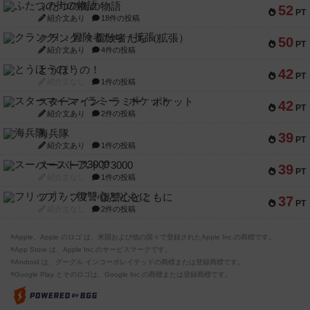
ふたつの街の物語
52
PT
紹介文あり
18件の投稿
クランク! ：冒険者たち（拡張）
50
PT
紹介文あり
4件の投稿
とうほうの！
42
PT
紹介文なし
1件の投稿
スターマイン・ラミー ポケット
42
PT
紹介文あり
2件の投稿
海兵隊
39
PT
紹介文あり
1件の投稿
スーパーストア3000
39
PT
紹介文なし
1件の投稿
フリップ７：復讐心とともに
37
PT
紹介文なし
2件の投稿
※Apple、Apple のロゴ は、米国および他の国々で登録されたApple Inc.の商標です。
※App Store は、Apple Inc.のサービスマークです。
※Android は、グーグル インコーポレイテッドの商標または登録商標です。
※Google Play とそのロゴは、Google Inc.の商標または登録商標です。