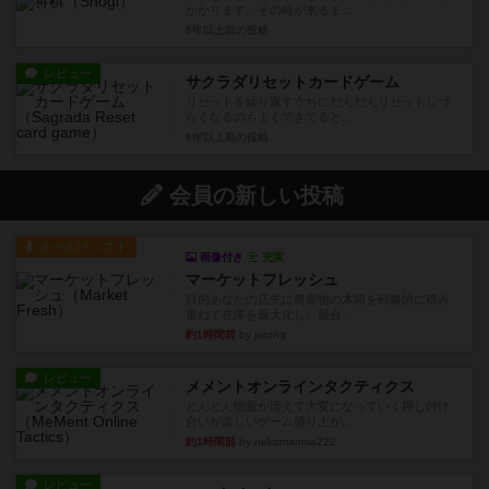
かかります。その時が来るま...
8年以上前
の投稿
レビュー
サクラダリセットカードゲーム
リセットを繰り返すうちにだんだんリセットしづ
らくなるのもよくできてると...
8年以上前
の投稿
会員の新しい投稿
ルール/インスト
画像付き
充実
マーケットフレッシュ
目的あなたの店先に農産物の木箱を戦略的に積み
重ねて在庫を最大化し、競合...
約1時間前
by jurong
レビュー
メメントオンラインタクティクス
どんどん物量が増えて大変になっていく押し付け
合いが楽しいゲーム盛り上が...
約1時間前
by nekomanma222
レビュー