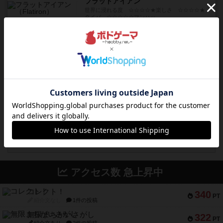
フラットアイアン
世界に浸れる度 ☆☆☆☆★楽しさ ☆☆☆☆★
タイパ ☆☆☆☆☆マンハッ...
約9時間前
by DKnewyork
レビュー
花火：スターマイン
自分のカードは見えず他のプレイヤーのカードが
見える状態でカードを教えた...
約11時間前
by mob567
ボドゲーマのアプリ版はこちら
アクセス数 急上昇中
コレクト！
340
PT
紹介文なし
1件の投稿
無限まちがいさがし
322
PT