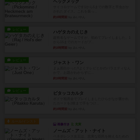
ヘックメック
サイコロゲームです1から5までの数字と芋虫がか
かれたダイス。これを振っ...
約3時間前
by みいやん
レビュー
ハゲタカのえじき
超有名なゲームですが、初めてプレイしました。1
から15までのカードがプ...
約3時間前
by みいやん
レビュー
ジャスト・ワン
まぁ面白かった‼️よくテレビとかのバラエティなん
かで、お題がわからずに...
約3時間前
by みいやん
レビュー
ピタッコカルタ
ボドゲ相席会でプレイしましたひらがなが書かれ
たカードを2枚まで手をつけ...
約3時間前
by みいやん
ルール/インスト
画像付き
充実
ノームズ・アット・ナイト
ベネボレンス女王は、忠実な臣民を称えるための