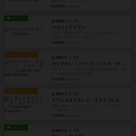
祝宴を開こうとしています。...
約4時間前
by jurong
レビュー
画像付き
充実
フラットアイアン
1~2人に限定された、エンジンビルド系のシステ
ム選んだ企業ボードに街で...
約5時間前
by あくり
ルール/インスト
画像付き
充実
キャプテン・フリップ：イスラ・ボンバ
イスラ・ボンバを探しに出航!潜水艦を装備し、あ
なたの乗組員を監獄から解...
約7時間前
by jurong
ルール/インスト
画像付き
充実
トランスオリエント・エクスプレス
乗客の皆様、トランスオリエント・エクスプレス
にご乗車ありがとうございま...
約8時間前
by jurong
レビュー
画像付き
充実