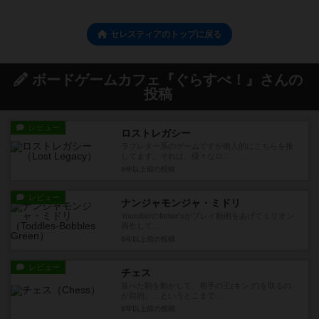
セレスティアのトップに戻る
ボードゲームカフェ『ぐらすぺ！』さんの
投稿
レビュー
ロストレガシー
ラブレター系のゲームですが個人的にこちらを推
してます。それは、様々なロ...
8年以上前
の投稿
レビュー
ナンジャモンジャ・ミドリ
Youtuberのfisher'sがプレイ動画をあげてミリオン
再生して...
8年以上前
の投稿
レビュー
チェス
並べた駒を動かして、相手の王(キング)を取るの
が目的。…というとこまで...
8年以上前
の投稿