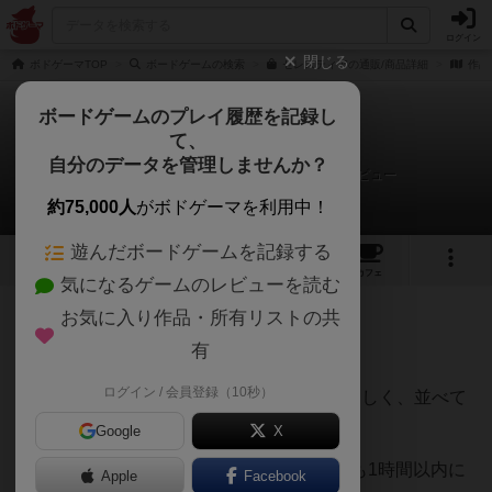
ログイン
閉じる
ボドゲーマTOP
ボードゲームの検索
セレスティアの通販/商品詳細
作品
ボードゲームのプレイ履歴を記録し
て、
セレスティア
自分のデータを管理しませんか？
ボードゲームカフェ『ぐらすぺ！』さんのレビュー
約75,000人
がボドゲーマを利用中！
遊んだボードゲームを記録する
7
3
32
165
トップ
画像
動画
レビュー
カフェ
気になるゲームのレビューを読む
お気に入り作品・所有リストの共
305名
1名
0
8年以上前
有
ログイン / 会員登録（10秒）
これはオススメ。造形(特に飛行船)が素晴らしく、並べて
動かしてるだけでワクワクします。
Google
X
見た目より軽いゲームで、インスト含めても1時間以内に
Apple
Facebook