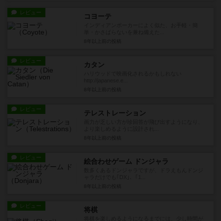
レビュー
コヨーテ
インディアンポーカーによく似た、お手軽・簡
単・かさばらないを兼ね備えた...
8年以上前
の投稿
レビュー
カタン
ハリウッドで映画化されるかもしれない
http://japanese.e...
8年以上前
の投稿
レビュー
テレストレーション
画力が乏しい方が珍回答が飛び出すようになり、
より楽しめるように設計され...
8年以上前
の投稿
レビュー
絵合わせゲーム ドンジャラ
数多くあるドンジャラですが、ドラえもんドンジ
ャラだけでも｢DX｣、｢1...
8年以上前
の投稿
レビュー
将棋
将棋を楽しめるようになるまでには、少し時間が