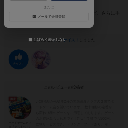
はまず決着します。
または
上がりは50点ですが、30点を目標にするなど、さらに手
メールで会員登録
軽に調整することもできます。
しばらく表示しない
この投稿に
1
名が
ナイス！
しました
ナイス！
このレビューの投稿者
勇者
JR京橋駅から徒歩2分の老舗囲碁クラブの２階でボ
ードゲーム会を開いています。 数十種類の定番か
ら変わり種のゲームをご用意しております。ゲーム
のお持込みも大歓迎です！(*´ω｀*) 誰でも500円、
ボードゲームカフ
飲物サービス付き。ドリンク・フードあり。 初め
ェ『ぐらすぺ！』