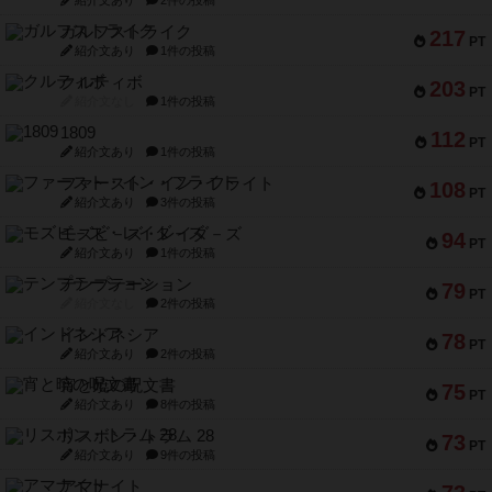
紹介文あり
2件の投稿
ガルフストライク
217
PT
紹介文あり
1件の投稿
クルティボ
203
PT
紹介文なし
1件の投稿
1809
112
PT
紹介文あり
1件の投稿
ファースト・イン・フライト
108
PT
紹介文あり
3件の投稿
モズビ－ズ・レイダ－ズ
94
PT
紹介文あり
1件の投稿
テンプテーション
79
PT
紹介文なし
2件の投稿
インドネシア
78
PT
紹介文あり
2件の投稿
宵と暁の呪文書
75
PT
紹介文あり
8件の投稿
リスボン・トラム 28
73
PT
紹介文あり
9件の投稿
アマナイト