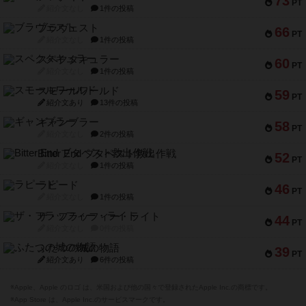
73
PT
紹介文なし
1件の投稿
ブラヴェスト
66
PT
紹介文なし
1件の投稿
スペクタキュラー
60
PT
紹介文なし
1件の投稿
スモールワールド
59
PT
紹介文あり
13件の投稿
ギャンブラー
58
PT
紹介文なし
2件の投稿
Bitter End ブタペスト救出作戦
52
PT
紹介文なし
1件の投稿
ラピード
46
PT
紹介文なし
1件の投稿
ザ・フラッフィー・ライト
44
PT
紹介文なし
0件の投稿
ふたつの城の物語
39
PT
紹介文あり
6件の投稿
※Apple、Apple のロゴ は、米国および他の国々で登録されたApple Inc.の商標です。
※App Store は、Apple Inc.のサービスマークです。