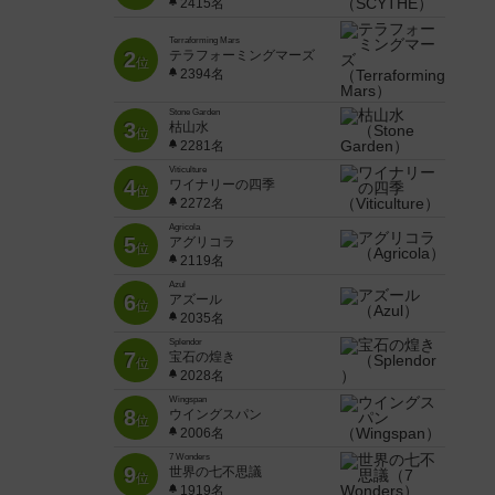
2415名
Terraforming Mars
2
テラフォーミングマーズ
位
2394名
Stone Garden
3
枯山水
位
2281名
Viticulture
4
ワイナリーの四季
位
2272名
Agricola
5
アグリコラ
位
2119名
Azul
6
アズール
位
2035名
Splendor
7
宝石の煌き
位
2028名
Wingspan
8
ウイングスパン
位
2006名
7 Wonders
9
世界の七不思議
位
1919名