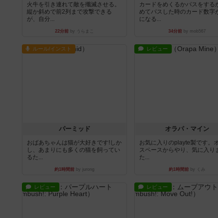
火牛を引き連れて敵を殲滅させる。
カードをめくるかパスをする
縦か斜めで前2列まで攻撃できる
めてパスした時のカード数字
が、自分...
になる...
22分前
by うらまこ
34分前
by mob567
ルール/インスト
レビュー
パーミッド
オラパ・マイン
おばあちゃんは猫が大好きです!しか
お気に入りのplayte製です。
し、あまりにも多くの猫を飼ってい
スペースからやり、気に入り
るた...
た...
約1時間前
by jurong
約1時間前
by くみ
レビュー
レビュー