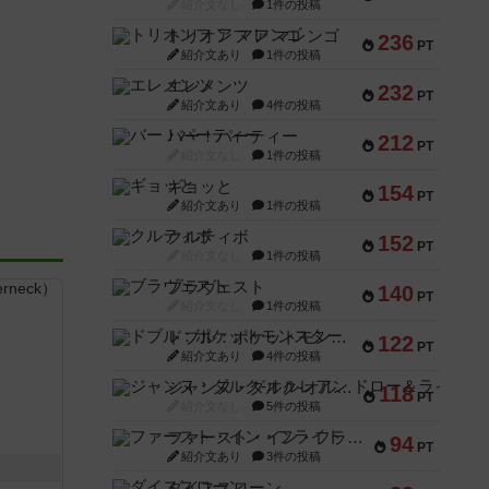
紹介文なし
1件の投稿
トリオンフ ア マレンゴ
236
PT
紹介文あり
1件の投稿
エレメンツ
232
PT
紹介文あり
4件の投稿
バー！パーティー
212
PT
紹介文なし
1件の投稿
ギョッと
154
PT
紹介文あり
1件の投稿
クルティボ
152
PT
紹介文なし
1件の投稿
ブラヴェスト
140
PT
紹介文なし
1件の投稿
ドブル：ポケットモンスター
122
PT
紹介文あり
4件の投稿
ジャンヌ・ダルク-オルレアン ドロー＆ライト
118
PT
紹介文なし
5件の投稿
ファースト・イン・フライト
94
PT
紹介文あり
3件の投稿
ダイススローン