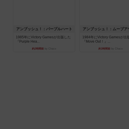
アンブッシュ！：パープルハート
アンブッシュ！：ムーブア
1985年にVictory Gamesが出版した
1984年にVictory Gamesが
『Purple Hea...
『Move Out！』...
約2時間前
by Chaco
約3時間前
by Chaco