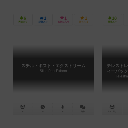
6
1
1
1
18
興味あり
経験あり
お気に入り
持ってる
興味あり
スチル・ポスト・エクストリーム
テレストレ
Stille Post Extrem
ィーパック
Telestr
－
－
－
0件
4～12人