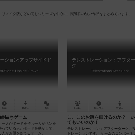
・リメイク版などの同じシリーズを中心に、関連性の強い作品をまとめています。
ーション:アップサイドド
テレストレーション：アフター
ク
strations: Upside Drawn
Telestrations After Dark
20分
12歳～
1件
4～8人
20～30分
17歳～
絵描きゲーム
こ、このお題を画けるのか？ い
てもいいのか！
、一人がボードを持ち一人がペンを
持っている人がボードを動かして、
テレストレーション：アフターダーク、
る人がお題をあてるゲーム。
トレーションです。 ゲームのコンポーネ