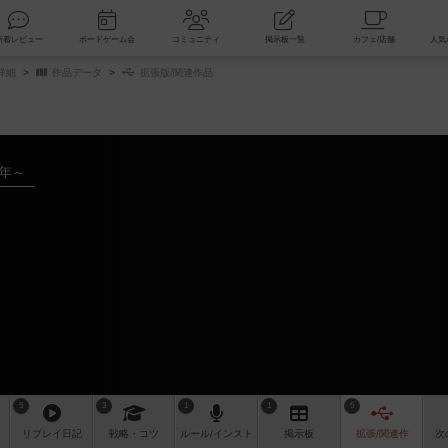
索
新着レビュー
ボードゲーム会
コミュニティ
掲示板一覧
詳細
作品データ
拡張版/関連作品
9年～
5
3
1
1
5
リプレイ
日記
戦略
・コツ
ルール
/インスト
掲示板
拡張/関連
作
次