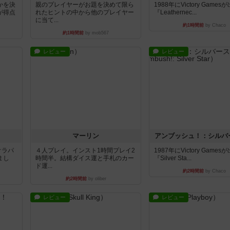
かを決
親のプレイヤーがお題を決めて限ら
1988年にVictory Game
が得点
れたヒントの中から他のプレイヤー
『Leathernec...
に当て...
約1時間前
by Chaco
約1時間前
by mob567
レビュー
レビュー
マーリン
アンブッシュ！：シルバ
オラパ
４人プレイ。インスト1時間プレイ2
1987年にVictory Game
まし
時間半。結構ダイス運と手札のカー
『Silver Sta...
ド運...
約2時間前
by Chaco
約2時間前
by oliber
レビュー
レビュー