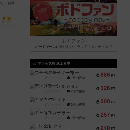
すが、砂時
42
持ってる
ボドファン
ボードゲームに特化したクラウドファンディング
アクセス数 急上昇中
スチームローラーズ
686
PT
紹介文なし
2件の投稿
テンプテーション
326
PT
紹介文なし
2件の投稿
アマナイト
300
PT
紹介文なし
1件の投稿
ギャンブラー
257
PT
紹介文なし
2件の投稿
コレクト！
240
PT