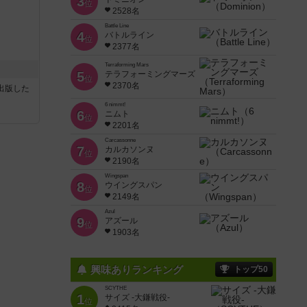
3
位
2528名
Battle Line
4
バトルライン
位
2377名
Terraforming Mars
5
テラフォーミングマーズ
位
2370名
sが出版した
6 nimmt!
6
ニムト
位
2201名
Carcassonne
7
カルカソンヌ
位
2190名
Wingspan
8
ウイングスパン
位
2149名
Azul
9
アズール
位
1903名
興味ありランキング
トップ50
SCYTHE
1
サイズ -大鎌戦役-
位