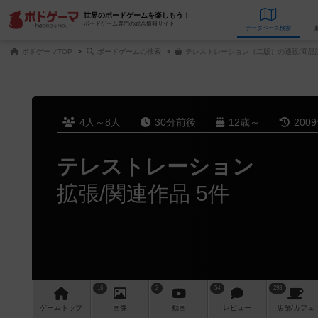
世界のボードゲームを楽しもう！
ボードゲーム専門の総合情報サイト
データベース
検
ボドゲーマTOP
ボードゲームの検索
テレストレーション（二版）の通販/商品
4人～8人
30分前後
12歳～
200
テレストレーション
拡張/関連作品 5件
16
2
54
293
ゲーム
トップ
画像
動画
レビュー
店舗/
カフェ