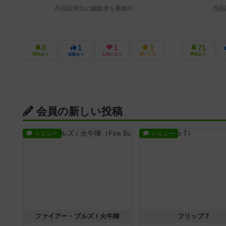
作品説明文の編集者を募集中
作品
0
1
1
1
71
興味あり
経験あり
お気に入り
持ってる
興味あり
会員の新しい投稿
レビュー
レビュー
ファイアー・ブルズ / 火牛陣
フリップ７