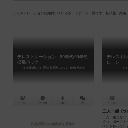
テレストレーションに紐付いているボードゲーム一覧です。拡張版・続編
テレストレーション：80年代/90年代
テレストレ
拡張パック
ローン
Telestrations: 80s & 90s Expansion Pack
Tele
4～8人
15～30分
12歳～
0件
4～12人
二人一組でお
二人一組となり
持つ。ボードを
作品説明文の編集者を募集中
ペンを持ってい