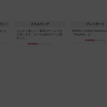
ウト！
スカルキング
プレイボーイ
出版した
とにかく楽しい！最高のゲームでは
1986年にVictory Game
と思います。ルールは多少ゲーム慣
『Playboy』は、...
れした...
約3時間前
by Chaco
約3時間前
by ジェイとと