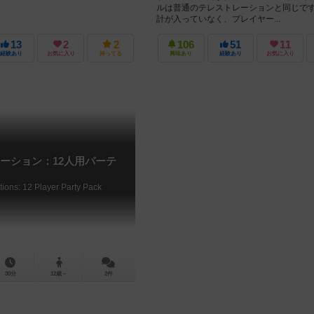
ルは普通のテレストレーションと同じで
計が入っていなく、プレイヤー...
13
2
2
106
51
11
経験あり
お気に入り
持ってる
興味あり
経験あり
お気に入り
ーション：12人用パーテ
ations: 12 Player Party Pack
30分
12歳～
2件