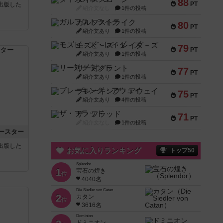
88
PT
sが出版した
紹介文なし
1件の投稿
ガルフストライク
80
PT
紹介文あり
1件の投稿
モズビ－ズ・レイダ－ズ
79
PT
紹介文あり
1件の投稿
リー対グラント
77
PT
紹介文あり
1件の投稿
ブレーキング・アウェイ
75
PT
紹介文あり
4件の投稿
ザ・フラッド
71
PT
紹介文なし
1件の投稿
ースター
sが出版した
お気に入りランキング
トップ50
Splendor
1
宝石の煌き
位
4040名
Die Siedler von Catan
2
カタン
位
3616名
Dominion
ドミニオン