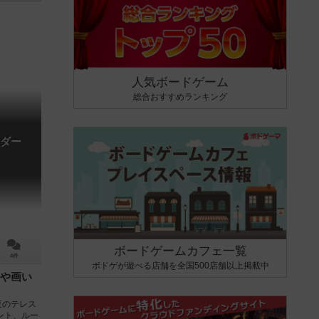
人気ボードゲーム
総合おすすめランキング
ダー
ボードゲームカフェ一覧
4件
ボドゲが遊べる店舗を全国500店舗以上掲載中
や画い
夜のテレス
ント、ルー