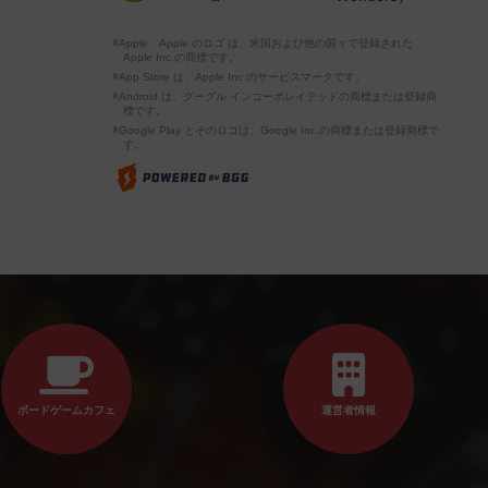
※Apple、Apple のロゴ は、米国および他の国々で登録された
Apple Inc.の商標です。
※App Store は、Apple Inc.のサービスマークです。
※Android は、グーグル インコーポレイテッドの商標または登録商
標です。
※Google Play とそのロゴは、Google Inc.の商標または登録商標で
す。
ボードゲームカフェ
運営者情報