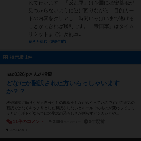
れて行います。「反乱軍」は帝国に秘密基地が
見つからないように逃げ回りながら、目的カー
ドの内容をクリアし、時間いっぱいまで逃げる
ことができれば勝利です。「帝国軍」はタイム
リミットまでに反乱軍...
続きを読む（約6年前）
掲示板 1件
nao0326jpさんの投稿
どなたか翻訳された方いらっしゃいます
か？？
機械翻訳に頼りながら自分なりの解釈をしながらやってたのですが雰囲気の
翻訳ではなくキッチリとした翻訳をしないとルールそのものが変わってしま
うというボドゲならではの翻訳の恐ろしさが判らずガシガシとや...
11件のコメント
2386
9年弱前
ページビュー
ルールについて