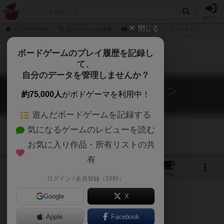
ログイン
閉じる
ボドゲーマTOP
ボードゲームの検索
スターウォーズ：リベリオン
ボードゲームのプレイ履歴を記録し
て、
自分のデータを管理しませんか？
スターウォーズ：リベリオン
約75,000人
がボドゲーマを利用中！
Star Wars: Rebellion
遊んだボードゲームを記録する
気になるゲームのレビューを読む
お気に入り作品・所有リストの共
有
7
1
3
6
トップ
画像
動画
レビュー
カフェ
ログイン / 会員登録（10秒）
Google
X
Apple
Facebook