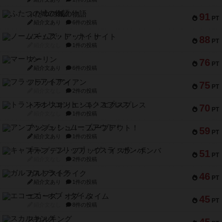
ふたつの城の物語
91
PT
紹介文あり
6件の投稿
ノームズ・アット・ナイト
88
PT
紹介文なし
1件の投稿
マーリン
76
PT
紹介文あり
6件の投稿
フラットアイアン
75
PT
紹介文なし
2件の投稿
トランスオリエント・エクスプレス
70
PT
紹介文なし
1件の投稿
アンブッシュ！：ムーブアウト！
59
PT
紹介文あり
1件の投稿
キャプテン・フリップ：イスラ・ボンバ
51
PT
紹介文なし
2件の投稿
ガルフストライク
46
PT
紹介文あり
1件の投稿
エコーズ・オブ・タイム
45
PT
紹介文なし
8件の投稿
スカルキング
45