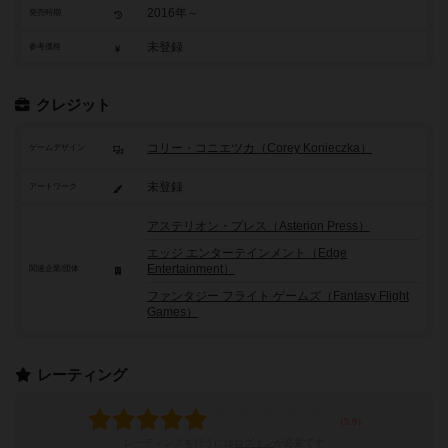
2016年～
発売時期
未登録
参考価格
クレジット
コリー・コニエツカ（Corey Konieczka）
ゲームデザイン
未登録
アートワーク
アステリオン・プレス（Asterion Press）
エッジ エンターテインメント（Edge
Entertainment）
関連企業/団体
ファンタジー フライト ゲームズ（Fantasy Flight
Games）
レーティング
レーティングを行うには
ログイン
が必要です