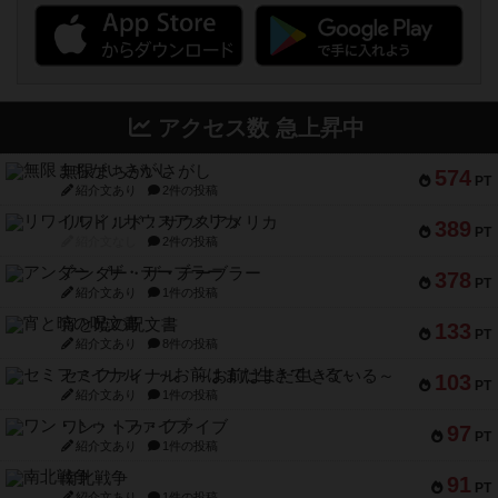
アクセス数 急上昇中
無限まちがいさがし
574
PT
紹介文あり
2件の投稿
リワイルド：サウスアメリカ
389
PT
紹介文なし
2件の投稿
アンダー・ザ・テーブラー
378
PT
紹介文あり
1件の投稿
宵と暁の呪文書
133
PT
紹介文あり
8件の投稿
セミファイナル ～お前はまだ生きている～
103
PT
紹介文あり
1件の投稿
ワン・トゥ・ファイブ
97
PT
紹介文あり
1件の投稿
南北戦争
91
PT
紹介文あり
1件の投稿