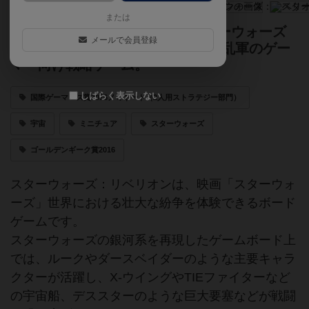
または
まるで映画のような壮大さ。スターウォーズ
メールで会員登録
世界を舞台にした、銀河帝国VS反乱軍のゲー
マー向け戦略ゲーム。
しばらく表示しない
国際ゲーマーズ賞2016ノミネート（2人用ストラテジー部門）
宇宙
ミニチュア
スターウォーズ
ゴールデンギーク賞2016
スターウォーズ：リベリオンは、映画「スターウォ
ーズ」世界における壮大な紛争を体験できるボード
ゲームです。
スターウォーズの銀河系を再現したゲームボード上
では、ルークやダースベイダーのような主要キャラ
クターが活躍し、X-ウイングやTIEファイターなど
の宇宙船、デススターのような巨大要塞などが戦闘