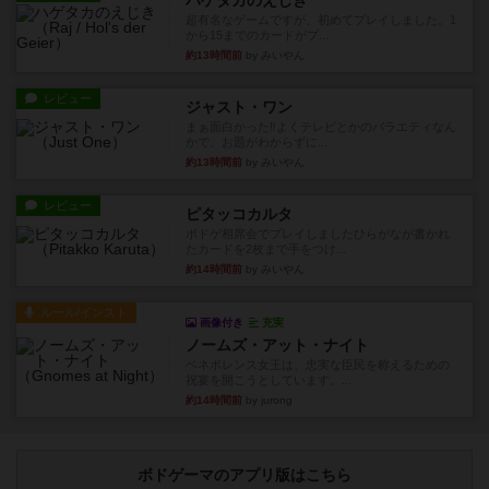
ハゲタカのえじき
超有名なゲームですが、初めてプレイしました。1
から15までのカードがプ...
約13時間前
by みいやん
レビュー
ジャスト・ワン
まぁ面白かった‼️よくテレビとかのバラエティなん
かで、お題がわからずに...
約13時間前
by みいやん
レビュー
ピタッコカルタ
ボドゲ相席会でプレイしましたひらがなが書かれ
たカードを2枚まで手をつけ...
約14時間前
by みいやん
ルール/インスト
画像付き
充実
ノームズ・アット・ナイト
ベネボレンス女王は、忠実な臣民を称えるための
祝宴を開こうとしています。...
約14時間前
by jurong
ボドゲーマのアプリ版はこちら