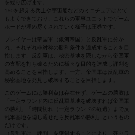
を繰り広げます。
150を超える兵士や宇宙船などのミニチュアはとて
もよくできており、これらの軍事ユニットでゲーム
ボードが埋め尽くされていく様子は圧巻です。
プレイヤーは帝国軍（銀河帝国）と反乱軍に分か
れ、それぞれ非対称の勝利条件を達成することを目
指します。反乱軍は、秘密基地を隠しながら帝国軍
の支配を打ち破るために様々な目的を達成し評判を
高めることを目指します。一方、帝国軍は反乱軍の
秘密基地を発見し破壊することを目指します。
このゲームには勝利点は存在せず、ゲームの勝敗は
「一定ラウンド内に反乱軍基地を破壊すれば帝国軍
の勝利」「時間切れ（一定ラウンドの経過）まで反
乱軍基地を隠し通せたら反乱軍の勝利」というもの
だけです。
（反乱軍は「評判」を獲得することにより、残りラ