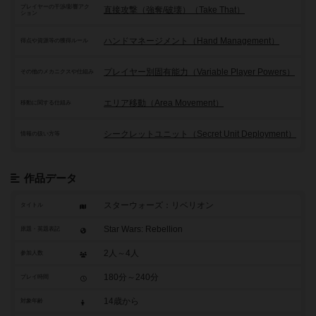
プレイヤーの干渉/影響アク
直接攻撃（強奪/破壊）（Take That）
ション
ハンドマネージメント（Hand Management）
得点や資源等の獲得ルール
プレイヤー別固有能力（Variable Player Powers）
その他のメカニクスや仕組み
エリア移動（Area Movement）
移動に関する仕組み
シークレットユニット（Secret Unit Deployment）
情報の扱い方等
作品データ
スターウォーズ：リベリオン
タイトル
Star Wars: Rebellion
原題・英題表記
2人～4人
参加人数
180分～240分
プレイ時間
14歳から
対象年齢