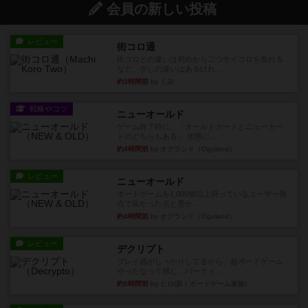
会員の新しい投稿
レビュー
街コロ通
街コロとの違いは初めから二つサイコロを振れる
など、少しの違いはあるけれ...
約3時間前
by くみ
戦略やコツ
ニューオールド
ゲーム終了時に、「オールドカードとニューカー
ドのどちらもある」 状態に...
約4時間前
by オグランド（Oguland）
レビュー
ニューオールド
ボードゲームを1,000個以上持っているユーザー視
点で良かった点と悪か...
約4時間前
by オグランド（Oguland）
レビュー
デクリプト
プレイ感がしっかりしてるから、超ボードゲーム
やったなって感じ。パーティ...
約5時間前
by ヒロ(新！ボードゲーム家族)