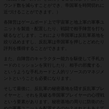
ウンド数を減らすことができ、帝国軍を時間切れに
近づけることができます。）
各陣営はゲームボード上で宇宙軍と地上軍の軍事ユ
ニットを製造・配置したり、戦闘で相手陣営を打ち
破るなどします。これにより帝国軍は反乱軍基地を
絞り込めますし、反乱軍は帝国軍を押しとどめたり
評判を獲得することができます。
また、自陣営のキャラクター能力を駆使して手札カ
ードのミッションを実行したり、相手の邪魔する、
というような手札カードと人的リソースのマネジメ
ントということも必要になります。
そして最後に、反乱軍の秘密基地を隠す反乱軍プレ
イヤーと、それを見破る帝国軍プレイヤーの心理戦
という要素があります。秘密基地の周りに防衛のた
めの軍事ユニットを配置するのか？それともあえて