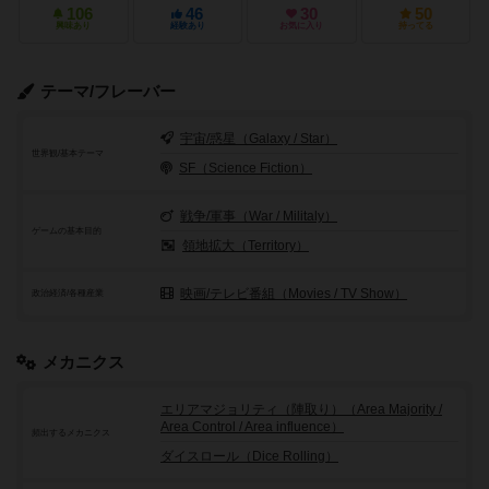
106
46
30
50
興味あり
経験あり
お気に入り
持ってる
テーマ/フレーバー
宇宙/惑星（Galaxy / Star）
世界観/基本テーマ
SF（Science Fiction）
戦争/軍事（War / Militaly）
ゲームの基本目的
領地拡大（Territory）
映画/テレビ番組（Movies / TV Show）
政治経済/各種産業
メカニクス
エリアマジョリティ（陣取り）（Area Majority /
Area Control / Area influence）
頻出するメカニクス
ダイスロール（Dice Rolling）