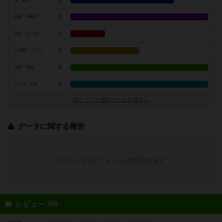
3
4
戦略・判断力
1
交渉・立ち回り
2
心理戦・ブラフ
4
攻防・戦闘
4
アート・外見
似たプレイ感のゲームを探す→
データに関する報告
ログインするとフォームが表示されます
レビュー 3件