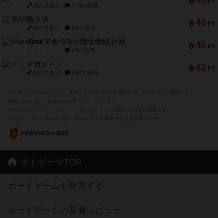
PT
紹介文あり
12件の投稿
海兵隊
45
PT
紹介文あり
1件の投稿
Bitter End ブタペスト救出作戦
45
PT
紹介文なし
1件の投稿
ドコジャン
42
PT
紹介文あり
10件の投稿
※Apple、Apple のロゴ は、米国および他の国々で登録されたApple Inc.の商標です。
※App Store は、Apple Inc.のサービスマークです。
※Android は、グーグル インコーポレイテッドの商標または登録商標です。
※Google Play とそのロゴは、Google Inc.の商標または登録商標です。
ボドゲーマTOP
ボードゲームを検索する
ボードゲームの新着レビュー