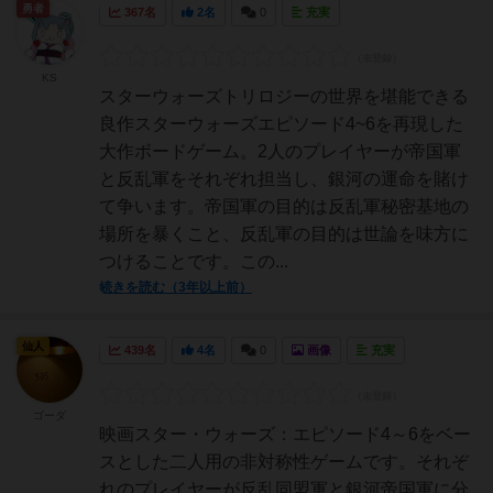
勇者
367名
2名
0
充実
KS
スターウォーズトリロジーの世界を堪能できる
良作スターウォーズエピソード4~6を再現した
大作ボードゲーム。2人のプレイヤーが帝国軍
と反乱軍をそれぞれ担当し、銀河の運命を賭け
て争います。帝国軍の目的は反乱軍秘密基地の
場所を暴くこと、反乱軍の目的は世論を味方に
つけることです。この...
続きを読む（3年以上前）
仙人
439名
4名
0
画像
充実
ゴーダ
映画スター・ウォーズ：エピソード4～6をベー
スとした二人用の非対称性ゲームです。それぞ
れのプレイヤーが反乱同盟軍と銀河帝国軍に分