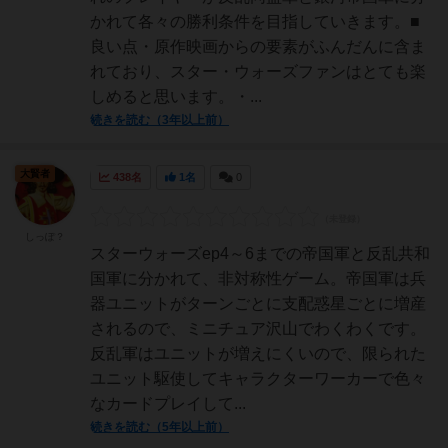
かれて各々の勝利条件を目指していきます。■
良い点・原作映画からの要素がふんだんに含ま
れており、スター・ウォーズファンはとても楽
しめると思います。・...
続きを読む（3年以上前）
大賢者
438名
1名
0
しっぽ？
スターウォーズep4～6までの帝国軍と反乱共和
国軍に分かれて、非対称性ゲーム。帝国軍は兵
器ユニットがターンごとに支配惑星ごとに増産
されるので、ミニチュア沢山でわくわくです。
反乱軍はユニットが増えにくいので、限られた
ユニット駆使してキャラクターワーカーで色々
なカードプレイして...
続きを読む（5年以上前）