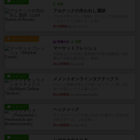
レビュー
充実
アルナックの失われし遺跡
アナログ対人プレイ数回。クニツィア先生の名作
「エルドラドを探して」にあ...
約7時間前
by おーちゃん
ルール/インスト
画像付き
充実
マーケットフレッシュ
目的あなたの店先に農産物の木箱を戦略的に積み
重ねて在庫を最大化し、競合...
約11時間前
by jurong
レビュー
メメントオンラインタクティクス
どんどん物量が増えて大変になっていく押し付け
合いが楽しいゲーム盛り上が...
約12時間前
by nekomanma222
レビュー
ヘックメック
サイコロゲームです1から5までの数字と芋虫がか
かれたダイス。これを振っ...
約13時間前
by みいやん
レビュー