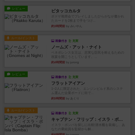
レビュー
ピタッコカルタ
ボドゲ相席会でプレイしましたひらがなが書かれ
たカードを2枚まで手をつけ...
約3時間前
by みいやん
ルール/インスト
画像付き
充実
ノームズ・アット・ナイト
ベネボレンス女王は、忠実な臣民を称えるための
祝宴を開こうとしています。...
約4時間前
by jurong
レビュー
画像付き
充実
フラットアイアン
1~2人に限定された、エンジンビルド系のシステ
ム選んだ企業ボードに街で...
約5時間前
by あくり
ルール/インスト
画像付き
充実
キャプテン・フリップ：イスラ・ボンバ
イスラ・ボンバを探しに出航!潜水艦を装備し、あ
なたの乗組員を監獄から解...
約8時間前
by jurong