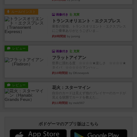
ルール/インスト
画像付き
充実
トランスオリエント・エクスプレス
乗客の皆様、トランスオリエント・エクスプレス
にご乗車ありがとうございま...
約8時間前
by jurong
レビュー
画像付き
充実
フラットアイアン
世界に浸れる度 ☆☆☆☆★楽しさ ☆☆☆☆★
タイパ ☆☆☆☆☆マンハッ...
約10時間前
by DKnewyork
レビュー
花火：スターマイン
自分のカードは見えず他のプレイヤーのカードが
見える状態でカードを教えた...
約11時間前
by mob567
ボドゲーマのアプリ版はこちら