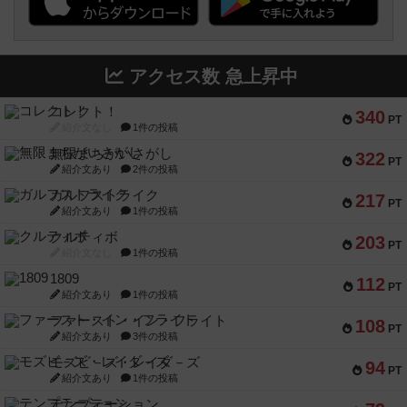
アクセス数 急上昇中
コレクト！
340
PT
紹介文なし
1件の投稿
無限まちがいさがし
322
PT
紹介文あり
2件の投稿
ガルフストライク
217
PT
紹介文あり
1件の投稿
クルティボ
203
PT
紹介文なし
1件の投稿
1809
112
PT
紹介文あり
1件の投稿
ファースト・イン・フライト
108
PT
紹介文あり
3件の投稿
モズビ－ズ・レイダ－ズ
94
PT
紹介文あり
1件の投稿
テンプテーション