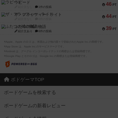
ラピード
46
PT
紹介文なし
1件の投稿
ザ・フラッフィー・ライト
44
PT
紹介文なし
0件の投稿
ふたつの城の物語
39
PT
紹介文あり
6件の投稿
※Apple、Apple のロゴ は、米国および他の国々で登録されたApple Inc.の商標です。
※App Store は、Apple Inc.のサービスマークです。
※Android は、グーグル インコーポレイテッドの商標または登録商標です。
※Google Play とそのロゴは、Google Inc.の商標または登録商標です。
ボドゲーマTOP
ボードゲームを検索する
ボードゲームの新着レビュー