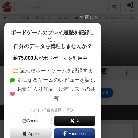
ログイン
閉じる
ボドゲーマTOP
ボードゲームの検索
スターウォーズ：リベリオン
戦略
ボードゲームのプレイ履歴を記録し
て、
スターウォーズ：リベリオン
自分のデータを管理しませんか？
0件の戦略やコツ
約75,000人
がボドゲーマを利用中！
遊んだボードゲームを記録する
7
1
3
6
トップ
画像
動画
レビュー
カフェ
気になるゲームのレビューを読む
お気に入り作品・所有リストの共
スターウォーズ：リベリオンのトップに戻る
有
ログイン / 会員登録（10秒）
会員の新しい投稿
Google
X
ルール/インスト
画像付き
充実
Apple
Facebook
マーケットフレッシュ