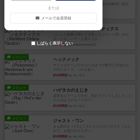
目的あなたの店先に農産物の木箱を戦略的に積み
または
重ねて在庫を最大化し、競合...
約1時間前
by jurong
メールで会員登録
レビュー
メメントオンラインタクティクス
どんどん物量が増えて大変になっていく押し付け
合いが楽しいゲーム盛り上が...
しばらく表示しない
約2時間前
by nekomanma222
レビュー
ヘックメック
サイコロゲームです1から5までの数字と芋虫がか
かれたダイス。これを振っ...
約3時間前
by みいやん
レビュー
ハゲタカのえじき
超有名なゲームですが、初めてプレイしました。1
から15までのカードがプ...
約3時間前
by みいやん
レビュー
ジャスト・ワン
まぁ面白かった‼️よくテレビとかのバラエティなん
かで、お題がわからずに...
約3時間前
by みいやん