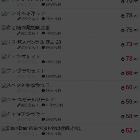
79
PT
紹介文なし
2件の投稿
インドネシア
78
PT
紹介文あり
2件の投稿
宵と暁の呪文書
75
PT
紹介文あり
8件の投稿
リスボン・トラム 28
73
PT
紹介文あり
9件の投稿
アマナイト
73
PT
紹介文なし
1件の投稿
ブラヴェスト
66
PT
紹介文なし
1件の投稿
スペクタキュラー
60
PT
紹介文なし
1件の投稿
スモールワールド
59
PT
紹介文あり
13件の投稿
ギャンブラー
58
PT
紹介文なし
2件の投稿
Bitter End ブタペスト救出作戦
52
PT
紹介文なし
1件の投稿