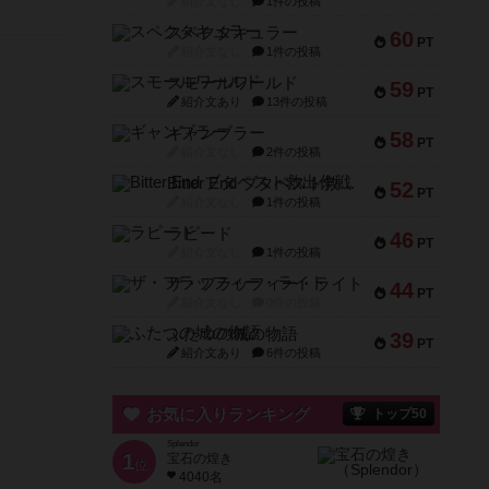
紹介文なし
1件の投稿
スペクタキュラー
60
PT
紹介文なし
1件の投稿
スモールワールド
59
PT
紹介文あり
13件の投稿
ギャンブラー
58
PT
紹介文なし
2件の投稿
Bitter End ブタペスト救出作戦
52
PT
紹介文なし
1件の投稿
ラピード
46
PT
紹介文なし
1件の投稿
ザ・フラッフィー・ライト
44
PT
紹介文なし
0件の投稿
ふたつの城の物語
39
PT
紹介文あり
6件の投稿
お気に入りランキング
トップ50
Splendor
1
宝石の煌き
位
4040名