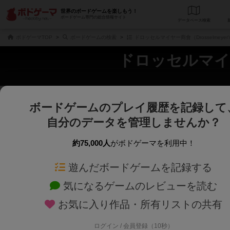
世界のボードゲームを楽しもう！
ボードゲーム専門の総合情報サイト
データベース
検
ボドゲーマTOP
ボードゲームの検索
ドロッセルマイヤー商會（Drosselmeyer's
ドロッセルマイヤー商
ボードゲームのプレイ履歴を記録して
さくさく表示
じっくり表示
自分のデータを管理しませんか？
商品名、商品説明文、デザイナー名、テーマ名、メカニクス名を対象にフリー
ゲームデザイナー名を指定して
フリーワード
ゲームデザイナー
約75,000人
がボドゲーマを利用中！
遊んだボードゲームを記録する
対象年齢を指定します。
世界観や登場人
対象年齢
テーマ/フレー
気になるゲームのレビューを読む
お気に入り作品・所有リストの共有
ログイン / 会員登録（10秒）