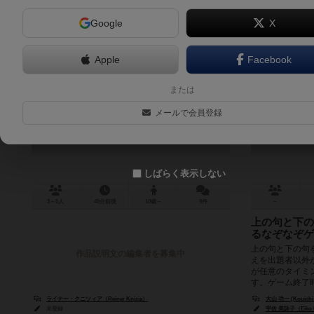
Google
X
Apple
Facebook
スタンプス
ドロッセル
または
Stamps
気分：青本
メールで会員登録
Mr. Dros
6.3
しばらく表示しない
3～5人
45分前後
10歳～
9件
－
上の句と下の
るなぞなぞゲ
上の句と下の句
作品説明文の編集者を募集中
えを出題者以外
が任意のタイミ
す。ゲーム終了時
ライナー・クニツィア（Reiner Knizia）
大山 功一 (Kouichi
未登録
宇佐 美詠子（Eiko 