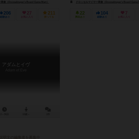
rder, LLC）
rosselmeyer's Board Game Mart）
オインクゲームズ（Oink Games）
ドロッセルマイヤー商會（Drosselmeyer's Board Game 
206
27
211
22
104
7
経験あり
お気に入り
持ってる
興味あり
経験あり
お気に入り
アダムとイヴ
Adam et Eve
2～30分
10歳～
2件
説明文の編集者を募集中