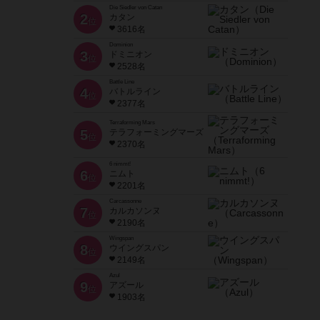
Die Siedler von Catan
2
カタン
位
3616名
Dominion
3
ドミニオン
位
2528名
Battle Line
4
バトルライン
位
2377名
Terraforming Mars
5
テラフォーミングマーズ
位
2370名
6 nimmt!
6
ニムト
位
2201名
Carcassonne
7
カルカソンヌ
位
2190名
Wingspan
8
ウイングスパン
位
2149名
Azul
9
アズール
位
1903名