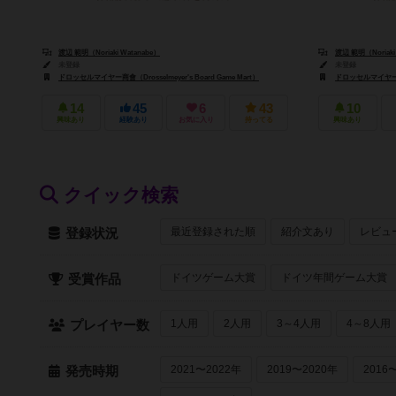
渡辺 範明（Noriaki Watanabe）
渡辺 範明（Noriaki
未登録
未登録
ドロッセルマイヤー商會（Drosselmeyer's Board Game Mart）
ドロッセルマイヤー商會（D
14
45
6
43
10
興味あり
経験あり
お気に入り
持ってる
興味あり
クイック検索
最近登録された順
紹介文あり
レビュ
登録状況
ドイツゲーム大賞
ドイツ年間ゲーム大賞
受賞作品
1人用
2人用
3～4人用
4～8人用
プレイヤー数
2021〜2022年
2019〜2020年
2016
発売時期