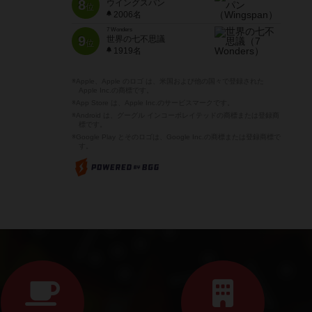
8
ウイングスパン
位
2006名
7 Wonders
9
世界の七不思議
位
1919名
※Apple、Apple のロゴ は、米国および他の国々で登録された
Apple Inc.の商標です。
※App Store は、Apple Inc.のサービスマークです。
※Android は、グーグル インコーポレイテッドの商標または登録商
標です。
※Google Play とそのロゴは、Google Inc.の商標または登録商標で
す。