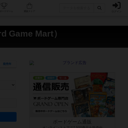
ログイン
カフェ/店舗
人気ボードゲーム
通販ストア
 Game Mart）
発売年
ます。マニュアルを読む時間や参加者へのルール説明時間は含まれていないため、初めて遊
できるよう、中世ファンタジー・クッキング・海賊同士の対決など、ゲームコンセプトを絞
にボードゲームに慣れている方向けの絞込機能です。例えば「ダイスロール」はランダム値
ボードゲーム通販
オンラインストアで7,500商品を販売中