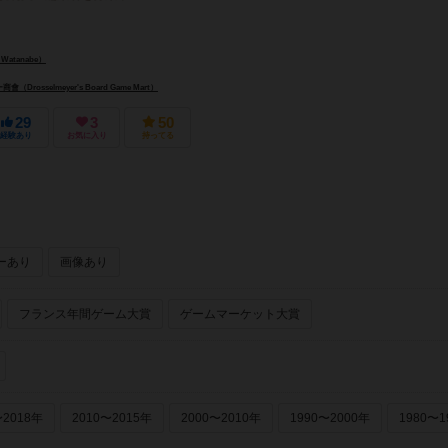
 Watanabe）
rosselmeyer's Board Game Mart）
29
3
50
経験あり
お気に入り
持ってる
ーあり
画像あり
フランス年間ゲーム大賞
ゲームマーケット大賞
〜2018年
2010〜2015年
2000〜2010年
1990〜2000年
1980〜1