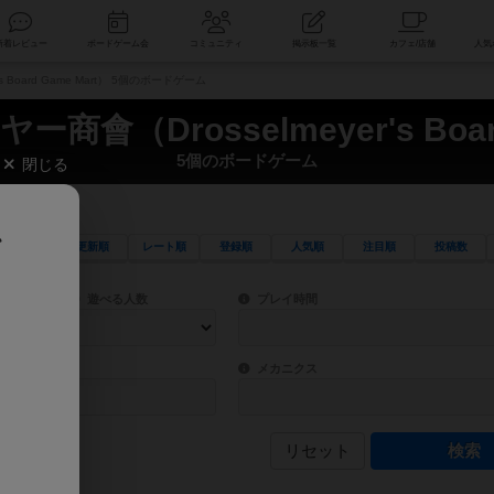
索
新着レビュー
ボードゲーム会
コミュニティ
掲示板一覧
 Board Game Mart） 5個のボードゲーム
會（Drosselmeyer's Board
5個のボードゲーム
閉じる
、
更新順
レート順
登録順
人気順
注目順
投稿数
ワード検索ができます。
検索できます。
プレイ対象人数に含まれるボードゲームを指定します。
目安となる所要時間を指定することができ
遊べる人数
プレイ時間
物などモチーフ・ストーリーを指定することができます。直感的にゲームシステムを理解
ゲーム性を構成するコアシステムです。主
バー
メカニクス
リセット