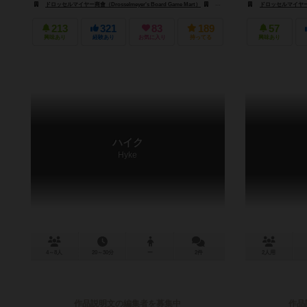
ドロッセルマイヤー商會（Drosselmeyer's Board Game Mart）
ニューゲームズオーダー（New Games O
ドロッセルマイヤー商會（D
213
321
83
189
57
興味あり
経験あり
お気に入り
持ってる
興味あり
ハイク
Hyke
4～8人
20～30分
ー
2件
2人用
作品説明文の編集者を募集中
作品