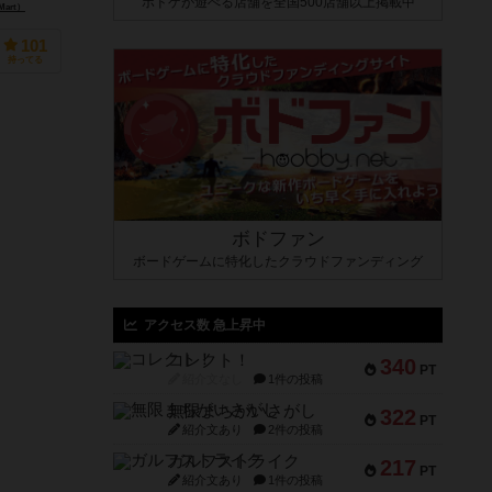
ボドゲが遊べる店舗を全国500店舗以上掲載中
Mart）
101
持ってる
ボドファン
ボードゲームに特化したクラウドファンディング
アクセス数 急上昇中
コレクト！
340
PT
紹介文なし
1件の投稿
無限まちがいさがし
322
PT
紹介文あり
2件の投稿
ガルフストライク
217
PT
紹介文あり
1件の投稿