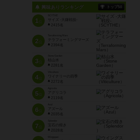
興味ありランキング
トップ50
SCYTHE
1
サイズ -大鎌戦役-
位
2415名
Terraforming Mars
2
テラフォーミングマーズ
位
2394名
Stone Garden
3
枯山水
位
2281名
Viticulture
4
ワイナリーの四季
位
2272名
Agricola
5
アグリコラ
位
2119名
Azul
6
アズール
位
2035名
Splendor
7
宝石の煌き
位
2028名
Wingspan