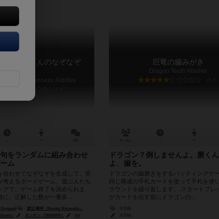
マイヤーさんのなぞなぞ
巨竜の歯みがき
Dragon Teeth Washer
selmeyer's Nazonazo Riddles
5.9
5.9
－
ー
7件
3～5人
－
ー
句をランダムに組み合わせ
ドラゴン？倒しませんよ。磨くん
ーム
よ、歯を。
を合わせてなぞなぞを生成して、答
ドラゴンの歯磨きをするバッティングゲ
が考えるボードゲーム。遊ぶ人たち
同じ構成の手札カードを使って手札を使
ングで、ゲーム終了を決められま
ラウンドを繰り返します。 スタートプレ
に、正解した数が一番多...
がカードを出す前にドラゴンの...
 Ooyama)
渡辺 範明（Noriaki Watanabe）
未登録
Usami）
タンサン（TANSAN）
U#
未登録