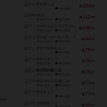
クルティボ
203
PT
紹介文なし
1件の投稿
1809
112
PT
紹介文あり
1件の投稿
ファースト・イン・フライト
108
PT
紹介文あり
3件の投稿
モズビ－ズ・レイダ－ズ
94
PT
紹介文あり
1件の投稿
テンプテーション
79
PT
紹介文なし
2件の投稿
インドネシア
78
PT
紹介文あり
2件の投稿
宵と暁の呪文書
75
PT
紹介文あり
8件の投稿
リスボン・トラム 28
73
PT
紹介文あり
9件の投稿
アマナイト
73
PT
紹介文なし
1件の投稿
990年
ブラヴェスト
66
PT