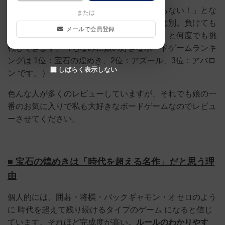
娘は他のゲームだと一度負けると「もうやらない！」とな
または
ることも多いのですが、宝石の煌めきだけは別。負けても
メールで会員登録
負けても「もう一回！」「もう一回だけ！」と何度でも挑
戦してきます。（ちなみに娘の好きなボードゲームランキ
ングは 1位：宝石の煌めき、2位：アズール、3位：アバロ
しばらく表示しない
ン です。）
色んな人が多くのレビューしていますが、それでも娘の一
番のお気に入りで私も大好きなボードゲームなのでレビュ
ーさせてください。
■ 宝石の煌めきは「時代を超える名作」だと思う理
由
個人的には、囲碁・将棋・バックギャモン・オセロのよう
に 時代を超えて残り続けるタイプのゲーム になると信じ
ています。それほど完成度が高い。
ルールのわかりやす