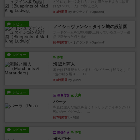
どうにも上手くあれもこれも満たせるようには置
けないので、入口の除去と入...
約4時間前
by オグランド（Oguland）
レビュー
ノイシュヴァンシュタイン城の設計図
ボードゲームを1,000個以上持っているユーザー視
点で良かった点と悪か...
約4時間前
by オグランド（Oguland）
レビュー
充実
海賊と商人
舞台は17世紀カリブ海！ プレイヤーは船長として
1隻の船を駆り・・17...
約5時間前
by yuishi
レビュー
画像付き
充実
パーラ
率直に遊んだ感想を言う！トリックテイキング(ﾄﾘ
ﾃ)のカードゲーム。 ...
約7時間前
by 鳴屋
レビュー
画像付き
充実
ボツワナ