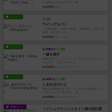
ルは他の方が分かりやすく書...
約2時間前
by S
レビュー
充実
ウイングスパン
（全体評価）☆10/6（普通）（難易度）☆4/5（世
界観・見た目）☆5...
約2時間前
by ハシオキ
レビュー
画像付き
充実
一線を画す
簡単に言うと、トリックテイキングでモダンアー
トを行う、と言ったゲーム。...
約3時間前
by タカミネコウヘイ
レビュー
画像付き
充実
しあわせのいと
舞台は全寮制の女子高。プレイヤーは探偵サイド
と犯人サイドに分かれて、探...
約3時間前
by タカミネコウヘイ
戦略やコツ
ノイシュヴァンシュタイン城の設計図