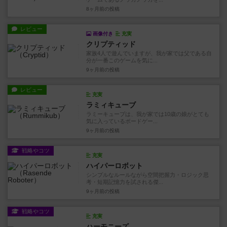
8ヶ月前
の投稿
レビュー
画像付き
充実
クリプティッド
家族4人で遊んでいますが、我が家では父である自
分が一番このゲームを気に...
9ヶ月前
の投稿
レビュー
充実
ラミィキューブ
ラミーキューブは、我が家では10歳の娘がとても
気に入っているボードゲー...
9ヶ月前
の投稿
戦略やコツ
充実
ハイパーロボット
シンプルなルールながら空間把握力・ロジック思
考・短期記憶力を試される傑...
9ヶ月前
の投稿
戦略やコツ
充実
ハーモニーズ