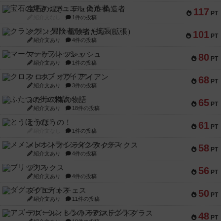
宝石の煌き：デュエル 偽造者
117
PT
紹介文なし
1件の投稿
クランク! ：冒険者たち（拡張）
101
PT
紹介文あり
4件の投稿
マーケットフレッシュ
80
PT
紹介文あり
1件の投稿
クロス・オブ・アイアン
68
PT
紹介文あり
3件の投稿
ふたつの街の物語
65
PT
紹介文あり
18件の投稿
とうほうの！
61
PT
紹介文なし
1件の投稿
メメントオンラインタクティクス
58
PT
紹介文あり
4件の投稿
ブリックス
56
PT
紹介文あり
4件の投稿
ダグエイトチェス
50
PT
紹介文あり
11件の投稿
アズール：シントラのステンドグラス
48
PT