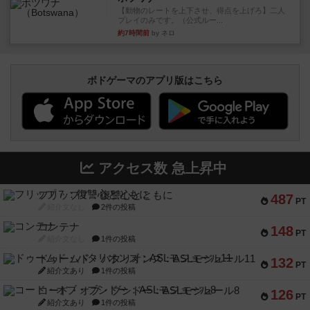
【動物のレートを上下させ、得点を上げろ】二人
プレイのみです。（公式ルー...
約7時間前
by ネロ
ボドゲーマのアプリ版はこちら
アクセス数 急上昇中
フリップ７：復讐心とともに
487
PT
紹介文なし
2件の投稿
コンテナ
148
PT
紹介文なし
1件の投稿
ドゥームド・バタリオンズ：ASLモジュール11
132
PT
紹介文あり
1件の投稿
コード・オブ・ブシドー：ASLモジュール8
126
PT
紹介文あり
1件の投稿