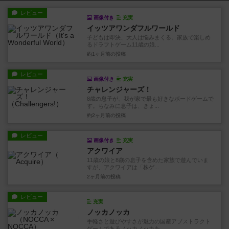
レビュー
画像付き
充実
イッツアワンダフルワールド
子どもは即決、大人は悩みまくる。家族で楽しめ
るドラフトゲーム11歳の娘...
約1ヶ月前
の投稿
レビュー
画像付き
充実
チャレンジャーズ！
8歳の息子が、我が家で最も好きなボードゲームで
す。ちなみに息子は、きょ...
約2ヶ月前
の投稿
レビュー
画像付き
充実
アクワイア
11歳の娘と8歳の息子を含めた家族で遊んでいま
すが、アクワイアは「株ゲ...
2ヶ月前
の投稿
レビュー
充実
ノッカノッカ
手軽さと遊びやすさが魅力の国産アブストラクト
ゲームであるノッカノッカを...