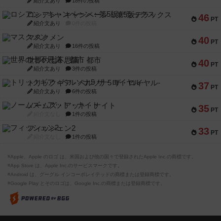
紹介文あり
18件の投稿
ロシアン・キャンペーン：第5版デラックス
46
PT
紹介文あり
0件の投稿
マスクメン
40
PT
紹介文あり
16件の投稿
世界の七不思議：都市
40
PT
紹介文あり
3件の投稿
トリックギア - ペルソナ5 ザ・ロイヤル-
37
PT
紹介文あり
6件の投稿
ノームズ・アット・ナイト
35
PT
紹介文なし
1件の投稿
フィッシェン2
33
PT
紹介文なし
1件の投稿
※Apple、Apple のロゴ は、米国および他の国々で登録されたApple Inc.の商標です。
※App Store は、Apple Inc.のサービスマークです。
※Android は、グーグル インコーポレイテッドの商標または登録商標です。
※Google Play とそのロゴは、Google Inc.の商標または登録商標です。