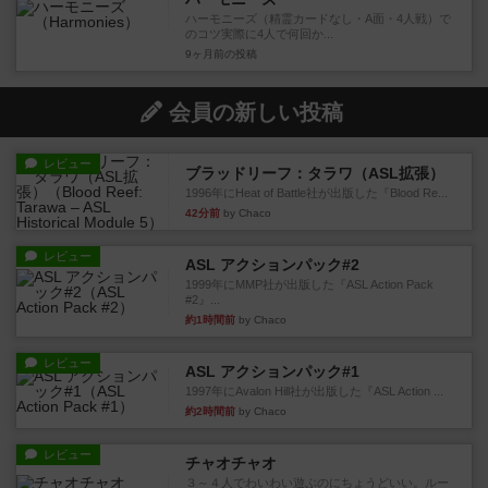
ハーモニーズ（精霊カードなし・A面・4人戦）で
のコツ実際に4人で何回か...
9ヶ月前
の投稿
会員の新しい投稿
レビュー
ブラッドリーフ：タラワ（ASL拡張）
1996年にHeat of Battle社が出版した『Blood Re...
42分前
by Chaco
レビュー
ASL アクションパック#2
1999年にMMP社が出版した『ASL Action Pack
#2』...
約1時間前
by Chaco
レビュー
ASL アクションパック#1
1997年にAvalon Hill社が出版した『ASL Action ...
約2時間前
by Chaco
レビュー
チャオチャオ
３～４人でわいわい遊ぶのにちょうどいい。ルー