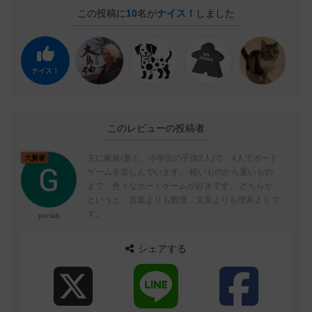
この投稿に
10
名が
ナイス！
しました
ナイス！
このレビューの投稿者
主に家族(妻と、小学生の子供2人)で、4人でボード
大賢者
ゲームを楽しんでいます。 軽いものから重いもの
まで、色々なボードゲームが好きです。 どちらか
というと、言葉よりも数理、文系よりも理系よりで
す。
poclab
シェアする