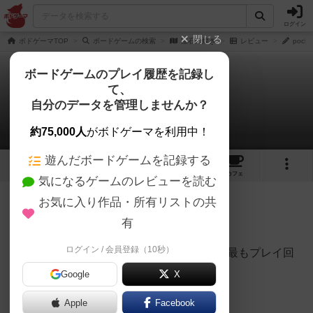
ログイン
閉じる
ボドゲーマTOP
ボードゲームの検索
宝石の煌き
レビュー
pocl
ボードゲームのプレイ履歴を記録し
て、
宝石の煌き
自分のデータを管理しませんか？
poclabさんのレビュー
約75,000人
がボドゲーマを利用中！
遊んだボードゲームを記録する
69
25
161
431
トップ
画像
動画
レビュー
カフェ
気になるゲームのレビューを読む
お気に入り作品・所有リストの共
916名
10名
0
9ヶ月前
有
ログイン / 会員登録（10秒）
10歳の娘の一番のお気に入り で、我が家で最もプレイ回
数が多いボードゲームです。
Google
X
Apple
Facebook