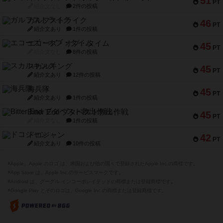
51
PT
紹介文なし
2件の投稿
ガルフストライク
46
PT
紹介文あり
1件の投稿
エコーズ・オブ・タイム
45
PT
紹介文なし
8件の投稿
スカルキング
45
PT
紹介文あり
12件の投稿
海兵隊
45
PT
紹介文あり
1件の投稿
Bitter End ブタペスト救出作戦
45
PT
紹介文なし
1件の投稿
ドコジャン
42
PT
紹介文あり
10件の投稿
※Apple、Apple のロゴ は、米国および他の国々で登録されたApple Inc.の商標です。
※App Store は、Apple Inc.のサービスマークです。
※Android は、グーグル インコーポレイテッドの商標または登録商標です。
※Google Play とそのロゴは、Google Inc.の商標または登録商標です。