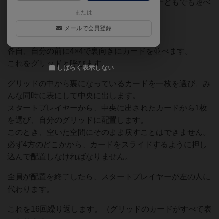
要素たっぷりなのにルールは超シンプル。子どもでも遊べ
または
て、大人は本気になるゲームです。
メールで会員登録
ルールはとっても簡単。
各自、自分の前に4×4で裏向きにカードを並べます。
これをグリッドと呼びます。
しばらく表示しない
グリッドの中から裏になっているカードを一枚を選び、み
んな同時に表にして中央に出します。
スタートプレイヤーから、中央に出されたカードから1枚
を選び、自分のグリッドに配置します。
このとき、空いた空間にそのまま戻すことはできません。
必ず4方のどこかから、カードをスライドするように押し
込んで配置しなければなりません。
全員が配置を終了したら、スタートプレイヤーが左の人に
代わります。
これを16回繰り返します。（グリッドのカードがすべて表