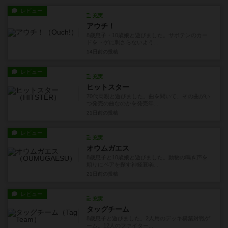
レビュー
充実
アウチ！
8歳息子・10歳娘と遊びました。サボテンのカー
ドをトゲに刺さらないよう...
14日前
の投稿
レビュー
充実
ヒットスター
70代両親と遊びました。曲を聞いて、その曲がい
つ発売の曲なのかを発売年...
21日前
の投稿
レビュー
充実
オウムガエス
8歳息子と10歳娘と遊びました。動物の鳴き声を
頼りにペアを探す神経衰弱...
21日前
の投稿
レビュー
充実
タッグチーム
8歳息子と遊びました。2人用のデッキ構築対戦ゲ
ーム。12人のファイター...