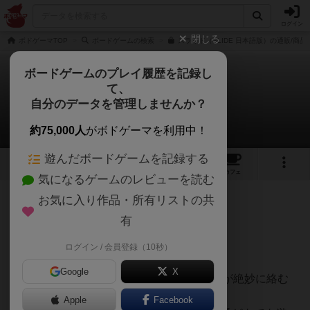
ログイン
閉じる
ボドゲーマTOP
ボードゲームの検索
スライド（SLIDE 日本語版）の通販/商品
ボードゲームのプレイ履歴を記録し
て、
スライド
自分のデータを管理しませんか？
いかっぱさんのレビュー
約75,000人
がボドゲーマを利用中！
遊んだボードゲームを記録する
2
1
8
53
トップ
画像
動画
レビュー
カフェ
気になるゲームのレビューを読む
お気に入り作品・所有リストの共
361名
0名
0
8ヶ月前
有
ログイン / 会員登録（10秒）
8歳息子と10歳娘と遊びました。
Google
X
悩ましいのに簡単。パズル×数字×カード運が絶妙に絡む
「SLIDE」。
Apple
Facebook