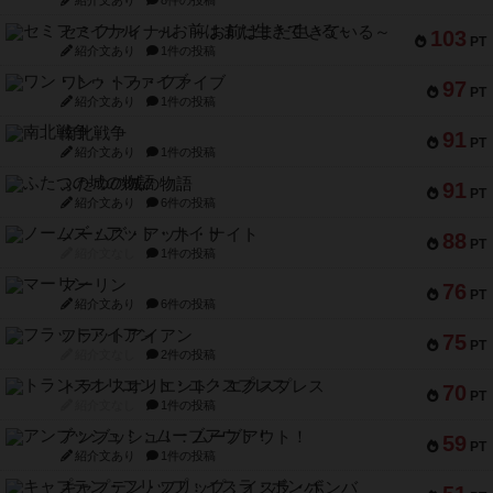
セミファイナル ～お前はまだ生きている～
103
PT
紹介文あり
1件の投稿
ワン・トゥ・ファイブ
97
PT
紹介文あり
1件の投稿
南北戦争
91
PT
紹介文あり
1件の投稿
ふたつの城の物語
91
PT
紹介文あり
6件の投稿
ノームズ・アット・ナイト
88
PT
紹介文なし
1件の投稿
マーリン
76
PT
紹介文あり
6件の投稿
フラットアイアン
75
PT
紹介文なし
2件の投稿
トランスオリエント・エクスプレス
70
PT
紹介文なし
1件の投稿
アンブッシュ！：ムーブアウト！
59
PT
紹介文あり
1件の投稿
キャプテン・フリップ：イスラ・ボンバ