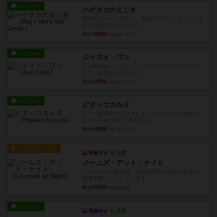
レビュー
ハゲタカのえじき
超有名なゲームですが、初めてプレイしました。1
から15までのカードがプ...
約11時間前
by みいやん
レビュー
ジャスト・ワン
まぁ面白かった‼️よくテレビとかのバラエティなん
かで、お題がわからずに...
約11時間前
by みいやん
レビュー
ピタッコカルタ
ボドゲ相席会でプレイしましたひらがなが書かれ
たカードを2枚まで手をつけ...
約11時間前
by みいやん
ルール/インスト
画像付き
充実
ノームズ・アット・ナイト
ベネボレンス女王は、忠実な臣民を称えるための
祝宴を開こうとしています。...
約12時間前
by jurong
レビュー
画像付き
充実