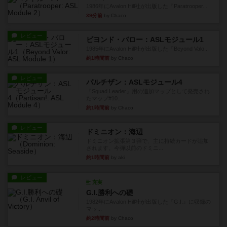
1986年にAvalon Hill社が出版した『Paratrooper...
39分前
by Chaco
レビュー
ビヨンド・バロー：ASLモジュール1
1985年にAvalon Hill社が出版した『Beyond Valo...
約1時間前
by Chaco
レビュー
パルチザン：ASLモジュール4
『Squad Leader』用の追加マップとして発売され
たマップ#10...
約1時間前
by Chaco
レビュー
ドミニオン：海辺
ドミニオン拡張第３弾で、主に持続カードが追加
されます。今弾以前のドミニ...
約1時間前
by aki
レビュー
充実
G.I.勝利への礎
1982年にAvalon Hill社が出版した『G.I.』に収録の
マッ...
約2時間前
by Chaco