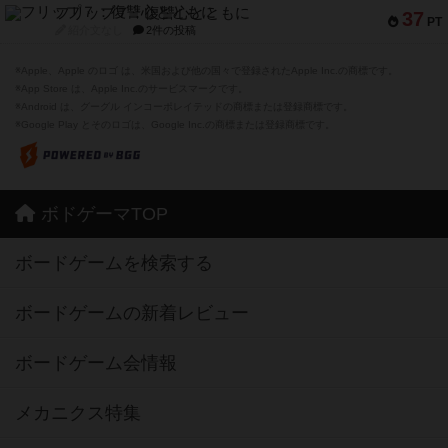
フリップ７：復讐心とともに
37
PT
紹介文なし
2件の投稿
※Apple、Apple のロゴ は、米国および他の国々で登録されたApple Inc.の商標です。
※App Store は、Apple Inc.のサービスマークです。
※Android は、グーグル インコーポレイテッドの商標または登録商標です。
※Google Play とそのロゴは、Google Inc.の商標または登録商標です。
ボドゲーマTOP
ボードゲームを検索する
ボードゲームの新着レビュー
ボードゲーム会情報
メカニクス特集