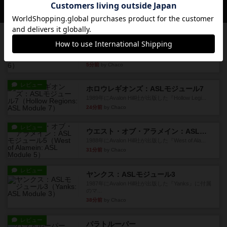
会員の新しい投稿
レビュー
ザ・ラスト・フラー：ASLモジュール6
『Squad Leader』用の追加マップとして発売され
たマップ#11...
5分前
by Chaco
レビュー
ホロウレギオンズ：ASLモジュール7
1989年にAvalon Hill社が出版した『Hollow Legi...
24分前
by Chaco
レビュー
ウエスト・オブ・アラメイン：ASLモジュール5
1988年にAvalon Hill社が出版した『West of Ala...
31分前
by Chaco
レビュー
ヤンクス：ASLモジュール3
1987年にAvalon Hill社が出版した『Yanks』に付属
のマ...
38分前
by Chaco
レビュー
パラトルーパー