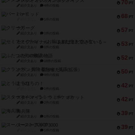
メメントオンラインタクティクス
70
PT
紹介文あり
4件の投稿
パーミッド
68
PT
紹介文なし
1件の投稿
クリーグ
57
PT
紹介文あり
1件の投稿
セミファイナル ～お前はまだ生きている～
53
PT
紹介文あり
1件の投稿
ふたつの街の物語
52
PT
紹介文あり
18件の投稿
クランク! ：冒険者たち（拡張）
50
PT
紹介文あり
4件の投稿
とうほうの！
42
PT
紹介文なし
1件の投稿
スターマイン・ラミー ポケット
42
PT
紹介文あり
2件の投稿
海兵隊
39
PT
紹介文あり
1件の投稿
スーパーストア3000
39
PT
紹介文なし
1件の投稿