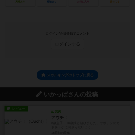
興味あり
経験あり
お気に入り
持ってる
ログイン/会員登録でコメント
ログインする
スカルキングのトップに戻る
いかっぱさんの投稿
レビュー
充実
アウチ！
8歳息子・10歳娘と遊びました。サボテンのカー
ドをトゲに刺さらないよう...
15日前
の投稿