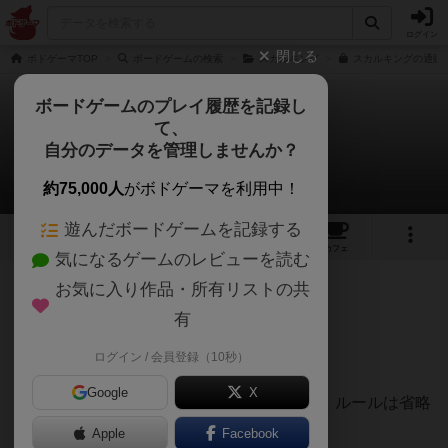
ログイン
閉じる
ボドゲーマTOP
ボードゲームの検索
スカルキング
スカルキングの通販/
ボードゲームのプレイ履歴を記録し
て、
スカルキング
自分のデータを管理しませんか？
いかっぱさんのレビュー
約75,000人
がボドゲーマを利用中！
遊んだボードゲームを記録する
3
3
12
82
トップ
画像
動画
レビュー
カフェ
気になるゲームのレビューを読む
お気に入り作品・所有リストの共
289名
1名
0
2ヶ月前
有
ログイン / 会員登録（10秒）
8歳息子と10歳娘と遊びました。
Google
X
超有名トリックテイキングゲームでのため、ルールは省略
します。
Apple
Facebook