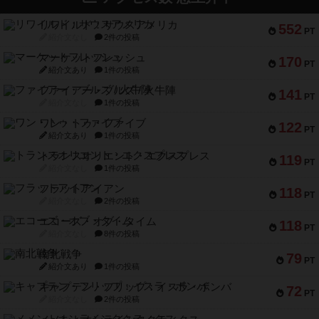
リワイルド：サウスアメリカ
552
PT
紹介文なし
2件の投稿
マーケットフレッシュ
170
PT
紹介文あり
1件の投稿
ファイアー・ブルズ / 火牛陣
141
PT
紹介文なし
1件の投稿
ワン・トゥ・ファイブ
122
PT
紹介文あり
1件の投稿
トランスオリエント・エクスプレス
119
PT
紹介文なし
1件の投稿
フラットアイアン
118
PT
紹介文なし
2件の投稿
エコーズ・オブ・タイム
118
PT
紹介文なし
8件の投稿
南北戦争
79
PT
紹介文あり
1件の投稿
キャプテン・フリップ：イスラ・ボンバ
72
PT
紹介文なし
2件の投稿