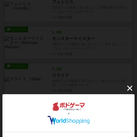
フォシリス
7歳息子と9歳娘と遊びました。恐竜の骨の化石が
いっぱいでてくるボードゲ...
4ヶ月前
の投稿
レビュー
充実
モンスターマイスター
8歳息子と10歳娘と遊びました。一見するとシン
プルなメモリーゲームです...
4ヶ月前
の投稿
レビュー
充実
スライド
8歳息子と10歳娘と遊びました。悩ましいのに簡
単。パズル×数字×カード...
8ヶ月前
の投稿
レビュー
充実
ミクロマクロ：ファミリー
７歳息子と９歳娘と遊びました。ドイツ年間ゲー
ム大賞受賞作のキッズ版です...
8ヶ月前
の投稿