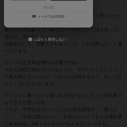
または
ルールの理解も、娘はすぐに理解できました。
息子はマストフォローが最初のうちはちょっと怪しかった
メールで会員登録
です。
勝ちたいのもあって、緑でリードされていて緑を持ってい
るのに、黒を出しちゃったり。
しばらく表示しない
指摘されたら、理解できたみたいで、それ以降は正しく遊
べています。
ビッドの正答率は慣れが必要ですね。
それも自然と慣れていけるように、ラウンドごとにトリッ
ク数が増えていくので、いちいち説明するより、やってみ
よう！でいけちゃいます。
トリックに勝つという楽しみ方だけなら、もっと低年齢で
もできたと思います。
ですが、予想を当てにいくための手札管理や、「勝ちた
い！」「今回は負けたい！」を狙いにいくドキドキ感を楽
しめるのは、8歳くらいからがちょうどいいですね。