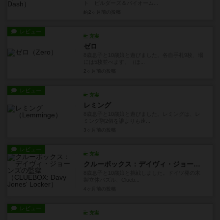
ト ビルダーズ＆バイオーム...
約2ヶ月前
の投稿
レビュー
充実
ゼロ
8歳息子と10歳娘と遊びました。各自手札9枚、場
には5枚並べます。（ほ...
2ヶ月前
の投稿
レビュー
充実
レミング
8歳息子と10歳娘と遊びました。レミングは、レ
ミング駒2個を誰よりも速...
3ヶ月前
の投稿
レビュー
充実
クルーボックス：デイヴィ・ジョーンズの監獄
8歳息子と10歳娘と挑戦しました。ドイツ発の木
製立体パズル、Clueb...
4ヶ月前
の投稿
レビュー
充実