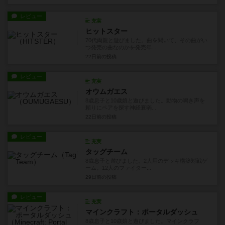
レビュー
充実
ヒットスター
70代両親と遊びました。曲を聞いて、その曲がい
つ発売の曲なのかを発売年...
22日前
の投稿
レビュー
充実
オウムガエス
8歳息子と10歳娘と遊びました。動物の鳴き声を
頼りにペアを探す神経衰弱...
22日前
の投稿
レビュー
充実
タッグチーム
8歳息子と遊びました。2人用のデッキ構築対戦ゲ
ーム。12人のファイター...
29日前
の投稿
レビュー
充実
マインクラフト：ポータルダッシュ
8歳息子と10歳娘と遊びました。マインクラフ