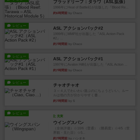
ブラッドリーフ：タラワ（ASL拡張）
1996年にHeat of Battle社が出版した『Blood Re...
約6時間前
by Chaco
レビュー
ASL アクションパック#2
1999年にMMP社が出版した『ASL Action Pack
#2』...
約7時間前
by Chaco
レビュー
ASL アクションパック#1
1997年にAvalon Hill社が出版した『ASL Action ...
約7時間前
by Chaco
レビュー
チャオチャオ
３～４人でわいわい遊ぶのにちょうどいい。ルー
ルは他の方が分かりやすく書...
約7時間前
by S
レビュー
充実
ウイングスパン
（全体評価）☆10/6（普通）（難易度）☆4/5（世
界観・見た目）☆5...
約7時間前
by ハシオキ