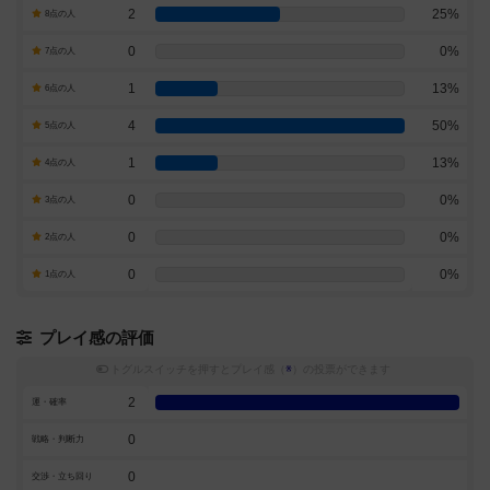
2
25%
8点の人
0
0%
7点の人
1
13%
6点の人
4
50%
5点の人
1
13%
4点の人
0
0%
3点の人
0
0%
2点の人
0
0%
1点の人
プレイ感の評価
トグルスイッチを押すとプレイ感（
※
）の投票ができます
2
運・確率
0
戦略・判断力
0
交渉・立ち回り