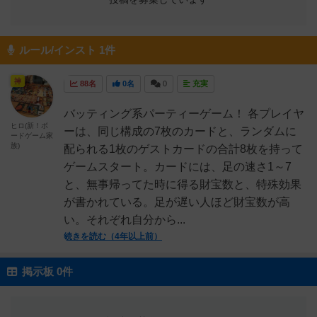
ルール/インスト 1件
神
88名
0名
0
充実
バッティング系パーティーゲーム！ 各プレイヤ
ヒロ(新！ボ
ーは、同じ構成の7枚のカードと、ランダムに
ードゲーム家
族)
配られる1枚のゲストカードの合計8枚を持って
ゲームスタート。カードには、足の速さ1～7
と、無事帰ってた時に得る財宝数と、特殊効果
が書かれている。足が遅い人ほど財宝数が高
い。それぞれ自分から...
続きを読む（4年以上前）
掲示板 0件