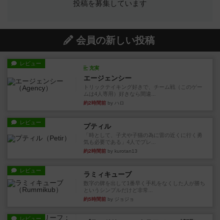
投稿を募集しています
会員の新しい投稿
レビュー
充実
エージェンシー
トリックテイキング好きで、チーム戦（このゲー
ムは4人専用）好きなら間違...
約2時間前
by ハロ
レビュー
プティル
「時として、子犬や子猫の為に雷の近くに行く勇
気も必要である」4人でプレ...
約2時間前
by kurotan13
レビュー
ラミィキューブ
数字の牌を出して1番早く手札をなくした人が勝ち
というシンプルだけど非常...
約5時間前
by ジョジョ
レビュー