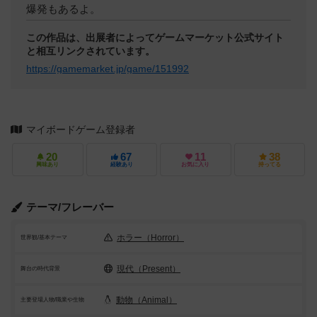
爆発もあるよ。
この作品は、出展者によってゲームマーケット公式サイト
と相互リンクされています。
https://gamemarket.jp/game/151992
マイボードゲーム登録者
20
67
11
38
興味あり
経験あり
お気に入り
持ってる
テーマ/フレーバー
ホラー（Horror）
世界観/基本テーマ
現代（Present）
舞台の時代背景
動物（Animal）
主要登場人物/職業や生物