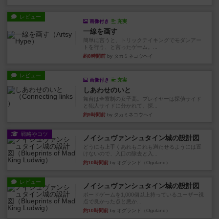
レビュー
画像付き
充実
一線を画す
簡単に言うと、トリックテイキングでモダンアー
トを行う、と言ったゲーム。...
約8時間前
by タカミネコウヘイ
レビュー
画像付き
充実
しあわせのいと
舞台は全寮制の女子高。プレイヤーは探偵サイド
と犯人サイドに分かれて、探...
約9時間前
by タカミネコウヘイ
戦略やコツ
ノイシュヴァンシュタイン城の設計図
どうにも上手くあれもこれも満たせるようには置
けないので、入口の除去と入...
約10時間前
by オグランド（Oguland）
レビュー
ノイシュヴァンシュタイン城の設計図
ボードゲームを1,000個以上持っているユーザー視
点で良かった点と悪か...
約10時間前
by オグランド（Oguland）