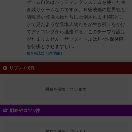
ゲーム自体はバッティングシステムを使った生
き残りゲームなのですが、Ｂ級映画の世界観と
胡散臭い登場人物たちに圧倒されます(笑)どこ
かで見たような登場人物たちが生き残りをかけ
てアナコンダから逃走する、このチープな設定
がたまりません。サブタイトルは川○浩探検隊
を彷彿とさせますし(...
続きを読む（5年弱前）
リプレイ 0件
投稿を募集しています
戦略やコツ 0件
投稿を募集しています