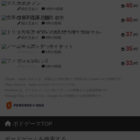
マスクメン
40
PT
紹介文あり
16件の投稿
世界の七不思議：都市
40
PT
紹介文あり
3件の投稿
トリックギア - ペルソナ5 ザ・ロイヤル-
37
PT
紹介文あり
6件の投稿
ノームズ・アット・ナイト
35
PT
紹介文なし
1件の投稿
フィッシェン2
33
PT
紹介文なし
1件の投稿
※Apple、Apple のロゴ は、米国および他の国々で登録されたApple Inc.の商標です。
※App Store は、Apple Inc.のサービスマークです。
※Android は、グーグル インコーポレイテッドの商標または登録商標です。
※Google Play とそのロゴは、Google Inc.の商標または登録商標です。
ボドゲーマTOP
ボードゲームを検索する