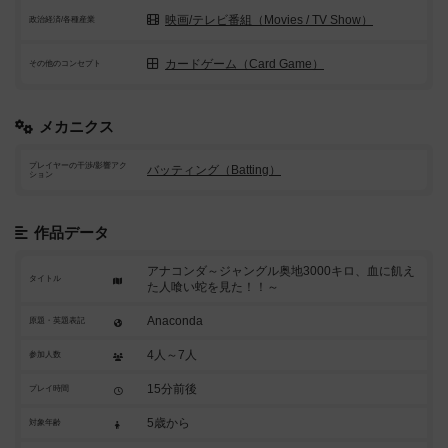
映画/テレビ番組（Movies / TV Show）
政治経済/各種産業
カードゲーム（Card Game）
その他のコンセプト
メカニクス
プレイヤーの干渉/影響アク
バッティング（Batting）
ション
作品データ
アナコンダ～ジャングル奥地3000キロ、血に飢え
タイトル
た人喰い蛇を見た！！～
Anaconda
原題・英題表記
4人～7人
参加人数
15分前後
プレイ時間
5歳から
対象年齢