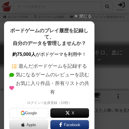
ログイン
閉じる
ボドゲーマTOP
ボードゲームの検索
アナコンダ～ジャングル奥地3000キロ
ボードゲームのプレイ履歴を記録し
て、
自分のデータを管理しませんか？
アナコンダ～ジャングル奥地3000キロ、血に
約75,000人
がボドゲーマを利用中！
飢えた人喰い蛇を見た！！～
Anaconda
遊んだボードゲームを記録する
気になるゲームのレビューを読む
お気に入り作品・所有リストの共
有
1
1
1
トップ
画像
動画
レビュー
カフェ
ログイン / 会員登録（10秒）
Google
X
冒険！美女！大爆発！
Apple
Facebook