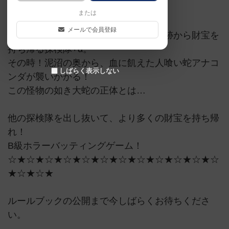
ゲームマーケット2019秋（東京）
または
メールで会員登録
激しい冒険の末、ジャングル奥地の遺跡から財宝を
持ち帰る探検隊+α。
その時！泥沼の奥から、血に飢えた人喰い蛇アナコ
しばらく表示しない
ンダが襲いかかる！
この怪物の如き大蛇の正体とは…
他の探検隊を出し抜いて、より多くの財宝を持ち帰
れ！
B級ホラーバッティングゲーム！
☆★☆★☆★☆★☆★☆★☆★☆★☆★☆★☆★☆
★☆★☆★
ルールブックの公開まで今しばらくお待ちくださ
い。