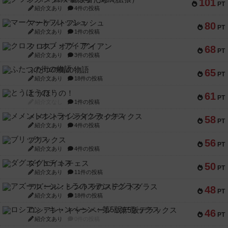
101
PT
紹介文あり
4件の投稿
マーケットフレッシュ
80
PT
紹介文あり
1件の投稿
クロス・オブ・アイアン
68
PT
紹介文あり
3件の投稿
ふたつの街の物語
65
PT
紹介文あり
18件の投稿
とうほうの！
61
PT
紹介文なし
1件の投稿
メメントオンラインタクティクス
58
PT
紹介文あり
4件の投稿
ブリックス
56
PT
紹介文あり
4件の投稿
ダグエイトチェス
50
PT
紹介文あり
11件の投稿
アズール：シントラのステンドグラス
48
PT
紹介文あり
18件の投稿
ロシアン・キャンペーン：第5版デラックス
46
PT
紹介文あり
0件の投稿