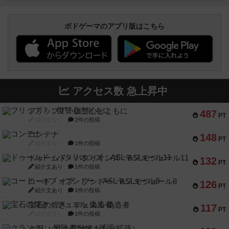
ボドゲーマのアプリ版はこちら
アクセス数 急上昇中
フリップ７：復讐心とともに
487
PT
紹介文なし
2件の投稿
コンテナ
148
PT
紹介文なし
1件の投稿
ドゥームド・バタリオンズ：ASLモジュール11
132
PT
紹介文あり
1件の投稿
コード・オブ・ブシドー：ASLモジュール8
126
PT
紹介文あり
1件の投稿
宝石の煌き：デュエル 偽造者
117
PT
紹介文なし
1件の投稿
クランク! ：冒険者たち（拡張）