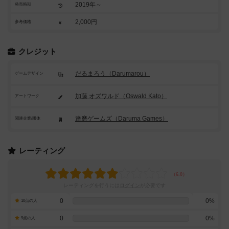
2019年～
発売時期
2,000円
参考価格
クレジット
だるまろう（Darumarou）
ゲームデザイン
加藤 オズワルド（Oswald Kato）
アートワーク
達磨ゲームズ（Daruma Games）
関連企業/団体
レーティング
レーティングを行うには
ログイン
が必要です
0
0%
10点の人
0
0%
9点の人