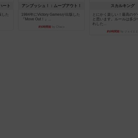
ハート
アンブッシュ！：ムーブアウト！
スカルキング
出版した
1984年にVictory Gamesが出版した
とにかく楽しい！最高のゲ
『Move Out！』...
と思います。ルールは多少
れした...
約6時間前
by Chaco
約6時間前
by ジェイと