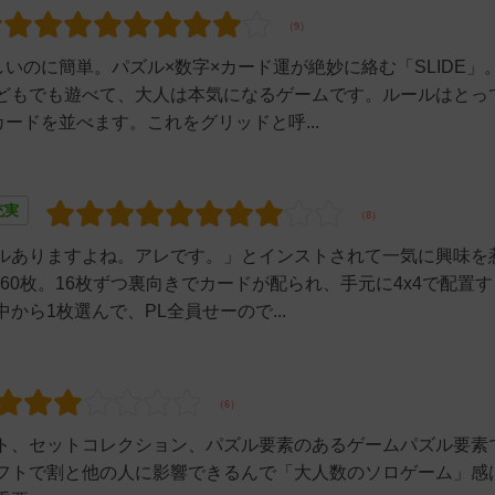
しいのに簡単。パズル×数字×カード運が絶妙に絡む「SLIDE」
どもでも遊べて、大人は本気になるゲームです。ルールはとっ
ードを並べます。これをグリッドと呼...
充実
ルありますよね。アレです。」とインストされて一気に興味を
計60枚。16枚ずつ裏向きでカードが配られ、手元に4x4で配置
ら1枚選んで、PL全員せーので...
ト、セットコレクション、パズル要素のあるゲームパズル要素
フトで割と他の人に影響できるんで「大人数のソロゲーム」感