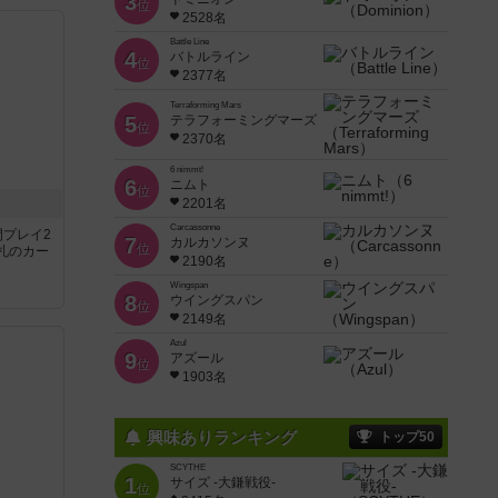
3
位
2528名
Battle Line
4
バトルライン
位
2377名
Terraforming Mars
5
テラフォーミングマーズ
位
2370名
6 nimmt!
6
ニムト
位
2201名
Carcassonne
間プレイ2
7
カルカソンヌ
位
札のカー
2190名
Wingspan
8
ウイングスパン
位
2149名
Azul
9
アズール
位
1903名
興味ありランキング
トップ50
SCYTHE
1
サイズ -大鎌戦役-
位