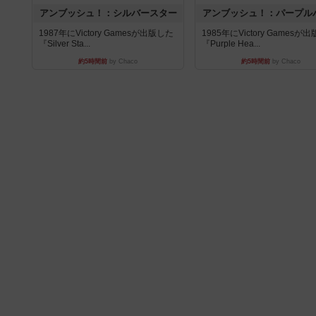
アンブッシュ！：シルバースター
アンブッシュ！：パープル
1987年にVictory Gamesが出版した
1985年にVictory Gamesが
『Silver Sta...
『Purple Hea...
約5時間前
by Chaco
約5時間前
by Chaco