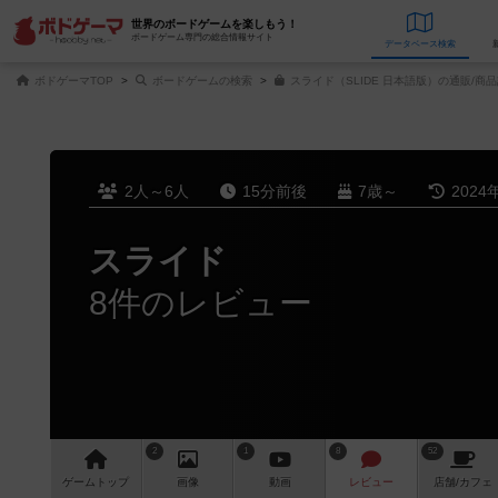
世界のボードゲームを楽しもう！
ボードゲーム専門の総合情報サイト
データベース
検
ボドゲーマTOP
ボードゲームの検索
スライド（SLIDE 日本語版）の通販/商
2人～6人
15分前後
7歳～
2024
スライド
8件のレビュー
2
1
8
52
ゲーム
トップ
画像
動画
レビュー
店舗/
カフェ