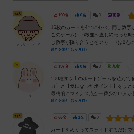
仙人
199名
0名
0
画像
16枚のカードを4×4に並べ、同じ数
このゲームは16枚並べ直し終わった
じ数字が隣り合うとそのカードは0点に
タカミネコウヘイ
続きを読む（3ヶ月前）
神
197名
0名
0
充実
500種類以上のボードゲームを遊ん
力】と【気になったポイント】をまと
最終的にマイナス点が一番少ない人が勝
てう
続きを読む（3ヶ月前）
仙人
66名
1名
0
カードをめくってスライドするだけで