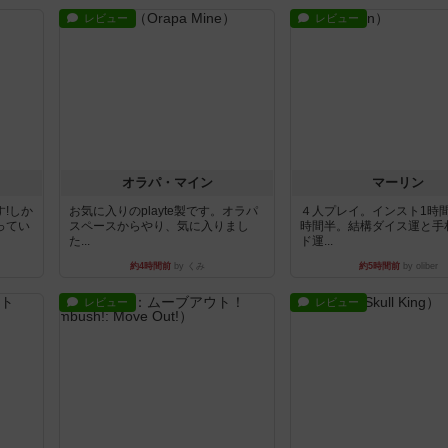
レビュー
レビュー
オラパ・マイン
マーリン
!しか
お気に入りのplayte製です。オラパ
４人プレイ。インスト1時
ってい
スペースからやり、気に入りまし
時間半。結構ダイス運と手
た...
ド運...
約4時間前
by くみ
約5時間前
by oliber
レビュー
レビュー