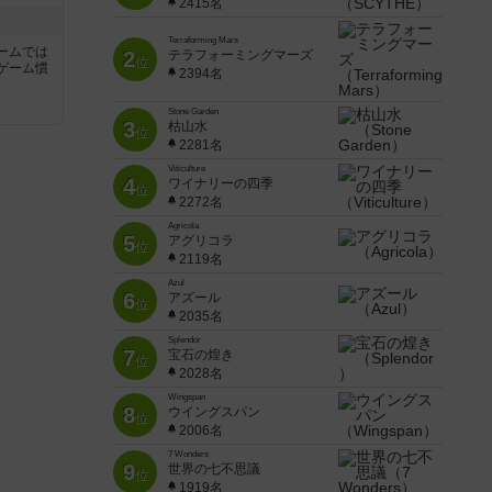
2415名
Terraforming Mars
ームでは
2
テラフォーミングマーズ
位
ゲーム慣
2394名
と
Stone Garden
3
枯山水
位
2281名
Viticulture
4
ワイナリーの四季
位
2272名
Agricola
5
アグリコラ
位
2119名
Azul
6
アズール
位
2035名
Splendor
7
宝石の煌き
位
2028名
Wingspan
8
ウイングスパン
位
2006名
7 Wonders
9
世界の七不思議
位
1919名