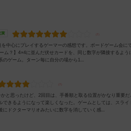
充実
量級を中心にプレイするゲーマーの感想です。ボードゲーム会に
ゲーム？】4×4に並んだ伏せカードを、同じ数字が隣接するよう
のゲーム。ターン毎に自分の場から1...
ーかと思ったけど、2回目は、手番順と取る位置がかなり重要だ
ルできるようになって楽しくなった。ゲームとしては、スライ
にドクターマリオみたいに数字を消していく感...