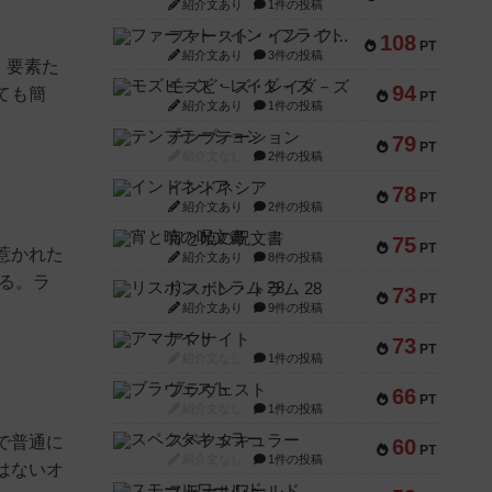
紹介文あり
1件の投稿
ファースト・イン・フライト
108
PT
紹介文あり
3件の投稿
。要素た
モズビ－ズ・レイダ－ズ
94
ても簡
PT
紹介文あり
1件の投稿
テンプテーション
79
PT
紹介文なし
2件の投稿
インドネシア
78
PT
紹介文あり
2件の投稿
宵と暁の呪文書
75
PT
惹かれた
紹介文あり
8件の投稿
する。ラ
リスボン・トラム 28
73
PT
紹介文あり
9件の投稿
アマナイト
73
PT
紹介文なし
1件の投稿
ブラヴェスト
66
PT
紹介文なし
1件の投稿
スペクタキュラー
で普通に
60
PT
紹介文なし
1件の投稿
はないオ
スモールワールド