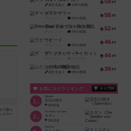
59
PT
紹介文あり
13件の投稿
ギャンブラー
58
PT
紹介文なし
2件の投稿
Bitter End ブタペスト救出作戦
52
PT
紹介文なし
1件の投稿
ラピード
46
PT
紹介文なし
1件の投稿
ザ・フラッフィー・ライト
44
PT
紹介文なし
0件の投稿
ふたつの城の物語
39
PT
紹介文あり
6件の投稿
お気に入りランキング
トップ50
Splendor
1
宝石の煌き
位
4040名
めて限ら
Die Siedler von Catan
レイヤー
2
カタン
位
3616名
Dominion
ドミニオン