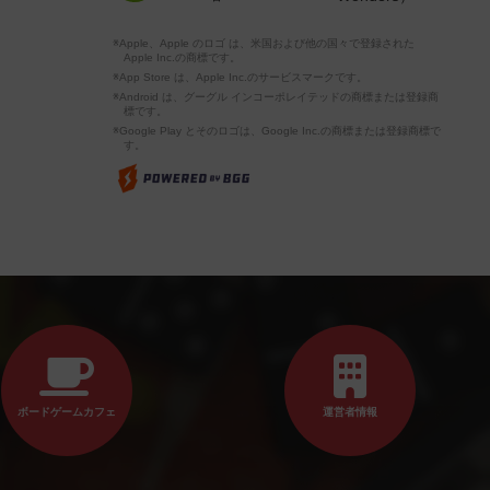
※Apple、Apple のロゴ は、米国および他の国々で登録された
Apple Inc.の商標です。
※App Store は、Apple Inc.のサービスマークです。
※Android は、グーグル インコーポレイテッドの商標または登録商
標です。
※Google Play とそのロゴは、Google Inc.の商標または登録商標で
す。
ボードゲームカフェ
運営者情報