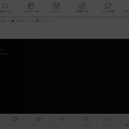
索
新着レビュー
ボードゲーム会
コミュニティ
掲示板一覧
品詳細
作品データ
レビュー
年～
リプレイ
日記
戦略
・コツ
ルール
/インスト
掲示板
拡張/関連
作
次