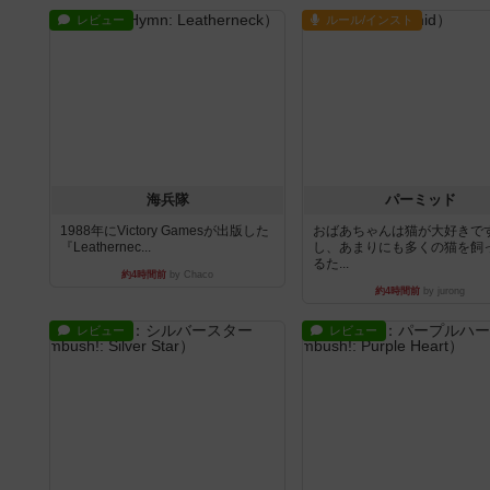
レビュー
ルール/インスト
海兵隊
パーミッド
1988年にVictory Gamesが出版した
おばあちゃんは猫が大好きです
『Leathernec...
し、あまりにも多くの猫を飼
るた...
約4時間前
by Chaco
約4時間前
by jurong
レビュー
レビュー