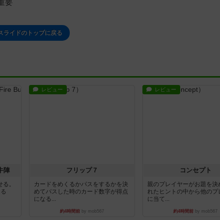
重要
スライドのトップに戻る
レビュー
レビュー
牛陣
フリップ７
コンセプト
せる。
カードをめくるかパスをするかを決
親のプレイヤーがお題を決
きる
めてパスした時のカード数字が得点
れたヒントの中から他のプ
になる...
に当て...
約4時間前
by mob567
約4時間前
by mob567