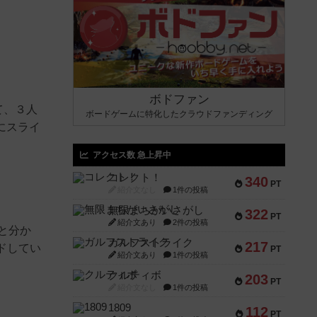
ボドファン
て、３人
ボードゲームに特化したクラウドファンディング
にスライ
アクセス数 急上昇中
コレクト！
340
PT
紹介文なし
1件の投稿
無限まちがいさがし
322
PT
紹介文あり
2件の投稿
と分か
ガルフストライク
217
ドしてい
PT
紹介文あり
1件の投稿
クルティボ
203
PT
紹介文なし
1件の投稿
1809
112
PT