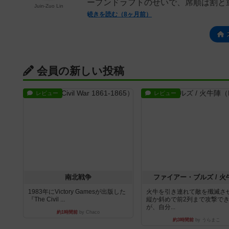
ープンドラフトのせいで、席順は割と
Juin-Zuo Lin
続きを読む（8ヶ月前）
会員の新しい投稿
レビュー
レビュー
南北戦争
ファイアー・ブルズ / 火
1983年にVictory Gamesが出版した
火牛を引き連れて敵を殲滅さ
『The Civil ...
縦か斜めで前2列まで攻撃で
が、自分...
約1時間前
by Chaco
約3時間前
by うらまこ