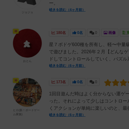
ー。
続きを読む（4ヶ月前）
ジョジョ
神
180名
0名
0
画像
星７ボドゲ600種を所有し、軽〜中
で遊びました。2026年２月【どんな
ドしてコントロールしていく、パズル系
おとん
続きを読む（6ヶ月前）
神
173名
0名
0
1回目遊んだ時はよく分からない運ゲ
った。それによって少しはコントロー
くアクションが単純に楽しいのと、最後
ヒロ(新！ボードゲー
ム家族)
続きを読む（6ヶ月前）