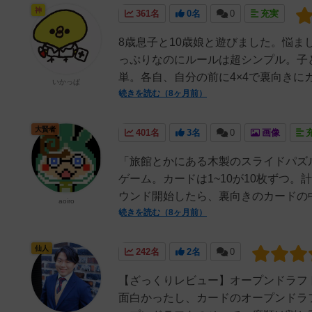
神
361名
0名
0
充実
8歳息子と10歳娘と遊びました。悩ま
っぷりなのにルールは超シンプル。子
単。各自、自分の前に4×4で裏向きにカ
いかっぱ
続きを読む（8ヶ月前）
大賢者
401名
3名
0
画像
「旅館とかにある木製のスライドパズ
ゲーム。カードは1~10が10枚ずつ。
ウンド開始したら、裏向きのカードの中か
aoiro
続きを読む（8ヶ月前）
仙人
242名
2名
0
【ざっくりレビュー】オープンドラフ
面白かったし、カードのオープンドラ