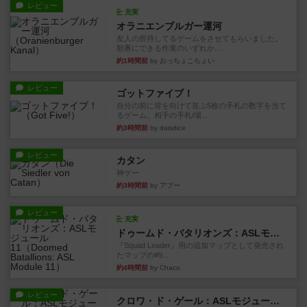
レビュー
充実
オラニエンブルガー運河
友人の所持してるゲームをさせてもらいました。
順番にできる作業のいずれか...
約1時間前
by おっちょこちょい
レビュー
ゴットファイブ！
自分の前に背を向けて並ぶ5枚の手札の数字を当て
るゲーム。相手の手札/場...
約3時間前
by daisdice
レビュー
カタン
神ゲー
約3時間前
by アプー
レビュー
充実
ドゥームド・バタリオンズ：ASLモジュール11
『Squad Leader』用の追加マップとして発売され
たマップの#9...
約4時間前
by Chaco
レビュー
クロワ・ド・ゲール：ASLモジュール10