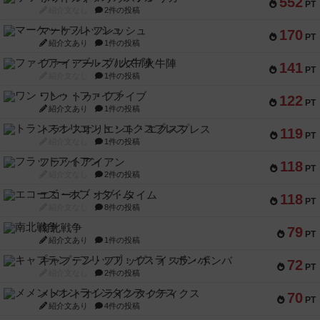
552
PT
紹介文なし
2件の投稿
マーケットフレッシュ
170
PT
紹介文あり
1件の投稿
ファイアー・ブルズ / 火牛陣
141
PT
紹介文なし
1件の投稿
ワン・トゥ・ファイブ
122
PT
紹介文あり
1件の投稿
トランスオリエント・エクスプレス
119
PT
紹介文なし
1件の投稿
フラットアイアン
118
PT
紹介文なし
2件の投稿
エコーズ・オブ・タイム
118
PT
紹介文なし
8件の投稿
南北戦争
79
PT
紹介文あり
1件の投稿
キャプテン・フリップ：イスラ・ボンバ
72
PT
紹介文なし
2件の投稿
メメントオンラインタクティクス
70
PT
紹介文あり
4件の投稿