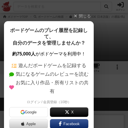
ログイン
閉じる
ボドゲーマTOP
ボードゲームの検索
スライド（SLIDE 日本語版）の通販/商品
ボードゲームのプレイ履歴を記録し
て、
スライド
自分のデータを管理しませんか？
0件のルール/インスト
約75,000人
がボドゲーマを利用中！
遊んだボードゲームを記録する
2
1
8
53
トップ
画像
動画
レビュー
カフェ
気になるゲームのレビューを読む
お気に入り作品・所有リストの共
スライドのトップに戻る
有
ログイン / 会員登録（10秒）
会員の新しい投稿
Google
X
レビュー
画像付き
Apple
Facebook
オラニエンブルガー運河