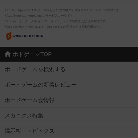
※Apple、Apple のロゴ は、米国および他の国々で登録されたApple Inc.の商標です。
※App Store は、Apple Inc.のサービスマークです。
※Android は、グーグル インコーポレイテッドの商標または登録商標です。
※Google Play とそのロゴは、Google Inc.の商標または登録商標です。
ボドゲーマTOP
ボードゲームを検索する
ボードゲームの新着レビュー
ボードゲーム会情報
メカニクス特集
掲示板・トピックス