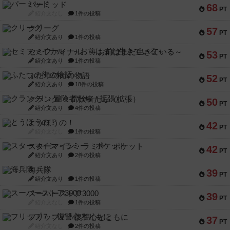
パーミッド
68
PT
紹介文なし
1件の投稿
クリーグ
57
PT
紹介文あり
1件の投稿
セミファイナル ～お前はまだ生きている～
53
PT
紹介文あり
1件の投稿
ふたつの街の物語
52
PT
紹介文あり
18件の投稿
クランク! ：冒険者たち（拡張）
50
PT
紹介文あり
4件の投稿
とうほうの！
42
PT
紹介文なし
1件の投稿
スターマイン・ラミー ポケット
42
PT
紹介文あり
2件の投稿
海兵隊
39
PT
紹介文あり
1件の投稿
スーパーストア3000
39
PT
紹介文なし
1件の投稿
フリップ７：復讐心とともに
37
PT
紹介文なし
2件の投稿