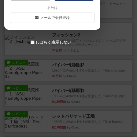
存在をうっすらと認識していたけど、セールやっ
または
てて、2人専用でワカプレと...
11分前
by みいやん
メールで会員登録
レビュー
画像付き
充実
フィッシェン2
ゲームの流れはフィッシェンだが、ゲーム開始時
しばらく表示しない
はペリカンとエビの2スート...
30分前
by うらまこ
レビュー
パイパー戦闘団2
1996年にAvalon Hill社が出版した『Kampfgruppe...
35分前
by Chaco
レビュー
パイパー戦闘団1
1993年にAvalon Hill社が出版した『Kampfgruppe...
約1時間前
by Chaco
レビュー
レッドバリケ－ド工場
1989年にAvalon Hill社が出版した『Red Barrica...
約1時間前
by Chaco