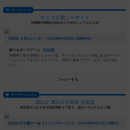
プレイスペース
サイコロ堂シーサイド
沖縄県中頭郡北谷町34-3 デポセントラルビル1F
[NEW] ９月カレンダー（2024年09月02日 18時45分）
遊べるボードゲーム
1592個
沖縄県で最大規模のリゾート地、アメリカンビレッジ内にあるボードゲ
ームショップ＆プレイスペース。 雨天で屋外アクティビティができな
いと...
フォローする
ボードゲームカフェ
JELLY JELLY CAFE 大宮店
埼玉県さいたま市大宮区宮町４丁目４ 花のシマムラビル ２階
[NEW] 平日重ゲー会【３リングサーカス】（2024年09月01日 15時33分）