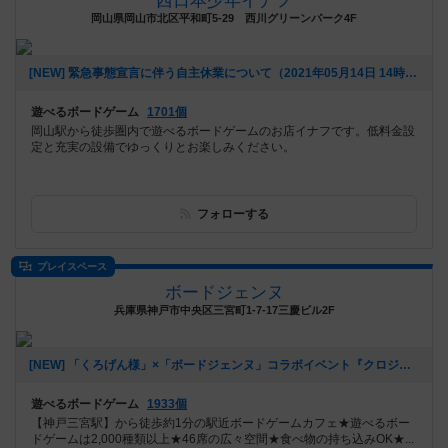
西日本少年イナフ
岡山県岡山市北区平和町5-29 西川グリーンパーク4F
[NEW] 緊急事態宣言に伴う自主休業について（2021年05月14日 14時23分）
遊べるボードゲーム
1701個
岡山駅から徒歩圏内で遊べるボードゲームのお店イナフです。低料金設
定と充実の設備でゆっくりとお楽しみください。
フォローする
プレイスペース
ボードジェンヌ
兵庫県神戸市中央区三宮町1-7-17三慶ビル2F
[NEW] 「くろげん様」×「ボードジェンヌ」コラボイベント『クロジェンヌ会』（2021年02月13日 14時21分）
遊べるボードゲーム
1933個
【神戸三宮駅】から徒歩約1分の駅近ボードゲームカフェ★遊べるボー
ドゲームは2,000種類以上★46席の広々空間★食べ物の持ち込みOK★...