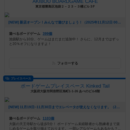
AKIBOU BOARDGAME CAFE
東京都豊島区池袋２－２３－３橘ビル３F
[NEW] 新店オープン！みんなで遊びましょう！（2025年11月12日 00時22分）
遊べるボードゲーム
399個
池袋駅から10分、ゲームはまだまだ追加中！ さらに、12月まではずっ
と20％オフになりますよ！
フォローする
プレイスペース
ボードゲームプレイスペース Kinked Tail
大阪府大阪市阿倍野区旭町1-1-26 あべのビル8階
[NEW] 11月19日~11月30日までエレベータが使えなくなります。（2025年10月20日 16時13分）
遊べるボードゲーム
1103個
大阪の天王寺駅から徒歩5分！ ボードゲーム未経験者から熟練者まで楽
しめるゲームを取り揃えております。 一部レアなゲームもあるかも？...