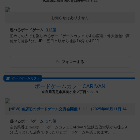
広島県広島市西区井口鈴が台2-6-12
お知らせはありません
遊べるボードゲーム
312個
初めての人でも楽しめるボードゲームカフェです◎広電・修大協創中高
前から徒歩5分、JR・五日市駅から徒歩14分です🚶‍♀️✨
フォローする
ボードゲームカフェ
ボードゲームカフェCARIVAN
奈良県香芝市真美ヶ丘２丁目１３−８
[NEW] 当店初のボードゲーム交流会開催！！！（2025年08月11日 14時17分）
遊べるボードゲーム
175個
奈良県香芝市のボードゲームカフェCARIVAN 近鉄五位堂駅から徒歩9
分 広々とした店内でゆったりとボードゲームを楽しめます。 ...