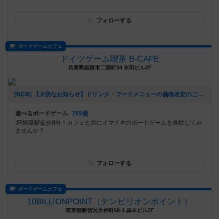
フォローする
ボードゲームカフェ
ドイツゲーム喫茶 B-CAFE
兵庫県姫路市二階町84 水田ビル2F
[NEW] 【大切なお知らせ】ドリンク・フードメニューの価格改定のご案内（2025年08月05日 16時49分）
遊べるボードゲーム
765個
JR姫路駅徒歩8分！カフェと共にイマドキのボードゲームを体験してみ
ませんか？
フォローする
ボードゲームカフェ
10BILLIONPOINT（テンビリオンポイント）
東京都新宿区天神町68-3 橋本ビル2F