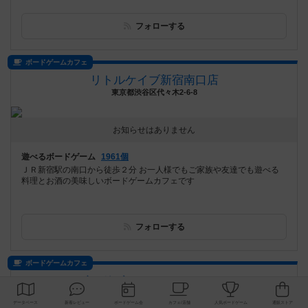
フォローする
ボードゲームカフェ
リトルケイブ新宿南口店
東京都渋谷区代々木2-6-8
お知らせはありません
遊べるボードゲーム
1961個
ＪＲ新宿駅の南口から徒歩２分 お一人様でもご家族や友達でも遊べる
料理とお酒の美味しいボードゲームカフェです
フォローする
ボードゲームカフェ
ボードゲームカフェSUBBOX
長野県長野市大字南長野南県町１０９９ 西智ビル１階