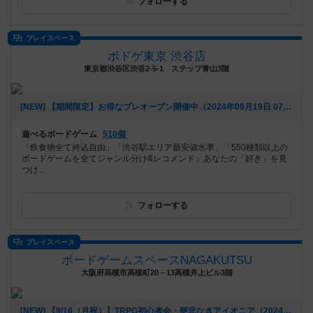
フォローする
プレイスペース
ボドゲ東京 渋谷店
東京都渋谷区渋谷2-5-1 ステップ青山3階
[NEW] 【期間限定】お得なプレオープン開催中（2024年09月19日 07時32分）
遊べるボードゲーム
510個
「飲食物全て持込自由」「渋谷駅エリア最安値水準」「550種類以上の
ボードゲームを全てジャンル分け&レコメンド」あなたの「好き」を見
つけ...
フォローする
プレイスペース
ボードゲームスペースNAGAKUTSU
大阪府高槻市高槻町20－13高槻井上ビル3階
[NEW] 【9/16（月祝）】TRPG初心者会・慈悲なきアイオニア（2024年09月07日 22時01分）