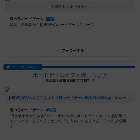
お知らせはありません
遊べるボードゲーム
95個
福岡・赤坂駅から徒歩1分のボードゲームスペース
フォローする
ボードゲームカフェ
ボードゲームカフェ時、つむぎ
岐阜県土岐市泉郷町2丁目57－9
[NEW] ぼどわんぐらんぷりで行った「チーム戦宝石の煌めき」のルールについて（2026年07月11日 16時35分）
遊べるボードゲーム
454個
JR土岐市駅から徒歩3分！ 土岐市初のボードゲームカフェ 超駅近で、
モデルハウスをそのまま使った「おうちにいるような」くつろぎ空間
を...