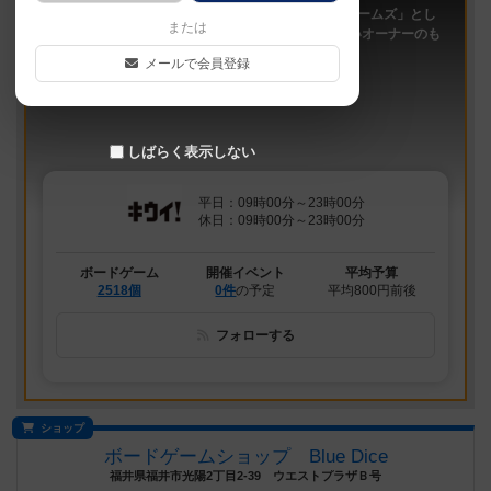
「キウイ！」は、2011年9月大阪日本橋で「キウイゲームズ」とし
または
てスタートしたボードゲームカフェです。 今は新しいオーナーのも
と、無...
メールで会員登録
しばらく表示しない
平日：09時00分～23時00分
休日：09時00分～23時00分
ボードゲーム
開催イベント
平均予算
2518個
0件
の予定
平均800円前後
フォローする
ショップ
ボードゲームショップ Blue Dice
福井県福井市光陽2丁目2-39 ウエストプラザＢ号