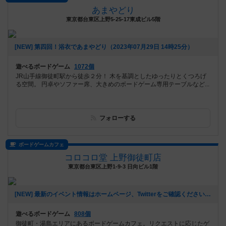
あまやどり
東京都台東区上野5-25-17東成ビル5階
[NEW] 第四回！浴衣であまやどり（2023年07月29日 14時25分）
遊べるボードゲーム
1072個
JR山手線御徒町駅から徒歩２分！ 木を基調としたゆったりとくつろげ
る空間。 円卓やソファー席、大きめのボードゲーム専用テーブルなど...
フォローする
ボードゲームカフェ
コロコロ堂 上野御徒町店
東京都台東区上野1-9-3 日向ビル1階
[NEW] 最新のイベント情報はホームページ、Twitterをご確認ください！（2023年07月08日 13時24分）
遊べるボードゲーム
808個
御徒町・湯島エリアにあるボードゲームカフェ。リクエストに応じたゲ