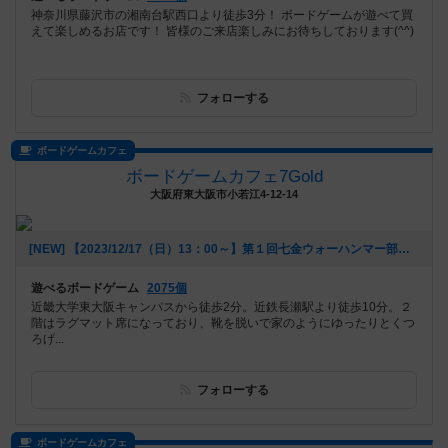
神奈川県藤沢市の湘南台駅西口より徒歩3分！ ボードゲームが遊べて買
えて楽しめるお店です！ 皆様のご来店楽しみにお待ちしております(^^)
フォローする
ボードゲームカフェ
ボードゲームカフェ7Gold
大阪府東大阪市小若江4-12-14
[NEW] 【2023/12/17（日）13：00～】第１回七金ウォーハンマー部（2023年12月06日 16時25分）
遊べるボードゲーム
2075個
近畿大学東大阪キャンパスから徒歩2分。近鉄長瀬駅より徒歩10分。２
階はラグマット席になっており、靴を脱いで家のようにゆったりとくつ
ろげ...
フォローする
ボードゲームカフェ