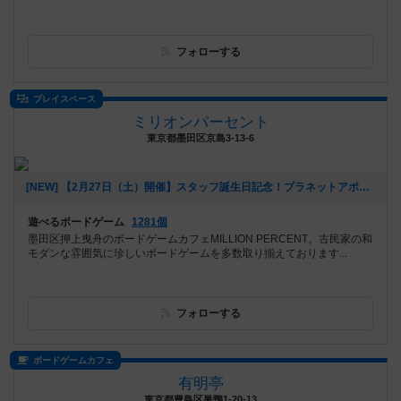
フォローする
プレイスペース
ミリオンパーセント
東京都墨田区京島3-13-6
[NEW] 【2月27日（土）開催】スタッフ誕生日記念！プラネットアポカリプス会！！（2021年02月02日 13時24分）
遊べるボードゲーム
1281個
墨田区押上曳舟のボードゲームカフェMILLION PERCENT。古民家の和
モダンな雰囲気に珍しいボードゲームを多数取り揃えております...
フォローする
ボードゲームカフェ
有明亭
東京都豊島区巣鴨1-20-13