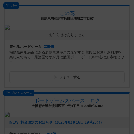
バー
この花
福島県南相馬市原町区旭町二丁目97
お知らせはありません
遊べるボードゲーム
339個
福島県南相馬市にある老舗居酒屋この花です☺️ 普段はお酒とお料理を
楽しんでもらう居酒屋ですが月に数回ボードゲームを中心にお客様とワ
イ...
フォローする
プレイスペース
ボードゲームスペース ログ
大阪府大阪市淀川区西中島4丁目-8-26鯛ビル402
[NEW] 料金改定のお知らせ（2026年02月16日 19時20分）