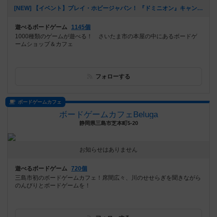
[NEW] 【イベント】プレイ・ホビージャパン！ 『ドミニオン』キャンペーン開催！（11/4 追記アリ）（2024年10月24日 21時41分）
遊べるボードゲーム
1145個
1000種類のゲームが遊べる！ さいたま市の本屋の中にあるボードゲ
ームショップ＆カフェ
フォローする
ボードゲームカフェ
ボードゲームカフェBeluga
静岡県三島市芝本町5-20
お知らせはありません
遊べるボードゲーム
720個
三島市初のボードゲームカフェ！席間広々、川のせせらぎを聞きながら
のんびりとボードゲームを！