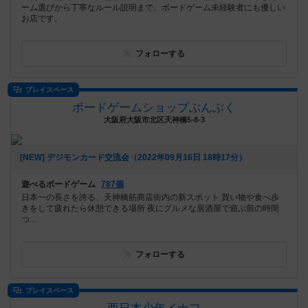
ーム選びから丁寧なルール説明まで、ボードゲーム未経験者にも優しい
お店です。
フォローする
プレイスペース
ボードゲームショップぶんぶく
大阪府大阪市北区天神橋5-8-3
[NEW] デジモンカード交流会（2022年09月16日 18時17分）
遊べるボードゲーム
787個
日本一の長さを誇る、天神橋筋商店街内の新スポット 買い物や食べ歩
きをして疲れたら休憩できる場所 夜にグルメな居酒屋で遊ぶ前の時間
つ...
フォローする
プレイスペース