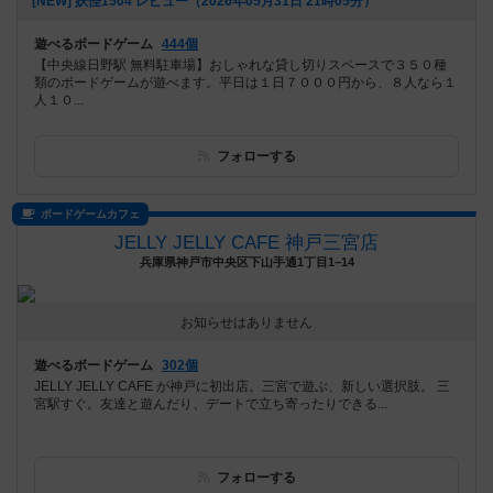
[NEW] 妖怪1504 レビュー（2026年05月31日 21時05分）
遊べるボードゲーム
444個
【中央線日野駅 無料駐車場】おしゃれな貸し切りスペースで３５０種
類のボードゲームが遊べます。平日は１日７０００円から、８人なら１
人１０...
フォローする
ボードゲームカフェ
JELLY JELLY CAFE 神戸三宮店
兵庫県神戸市中央区下山手通1丁目1−14
お知らせはありません
遊べるボードゲーム
302個
JELLY JELLY CAFE が神戸に初出店。三宮で遊ぶ、新しい選択肢。 三
宮駅すぐ。友達と遊んだり、デートで立ち寄ったりできる...
フォローする