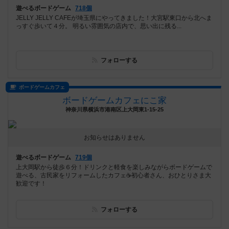
遊べるボードゲーム
718個
JELLY JELLY CAFEが埼玉県にやってきました！大宮駅東口から北へま
っすぐ歩いて４分。 明るい雰囲気の店内で、思い出に残る...
フォローする
ボードゲームカフェ
ボードゲームカフェにこ家
神奈川県横浜市港南区上大岡東1-15-25
お知らせはありません
遊べるボードゲーム
719個
上大岡駅から徒歩６分！ドリンクと軽食を楽しみながらボードゲームで
遊べる、古民家をリフォームしたカフェ☕️初心者さん、おひとりさま大
歓迎です！
フォローする