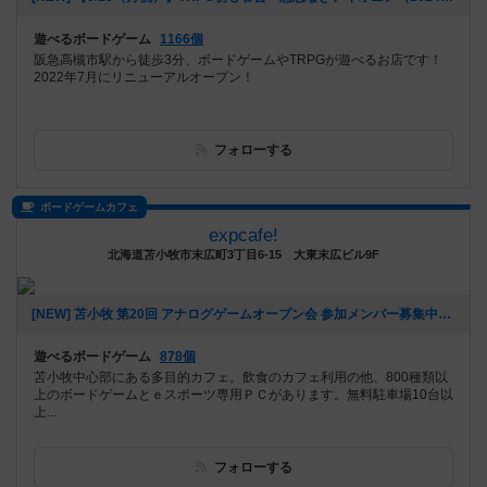
遊べるボードゲーム
1166個
阪急高槻市駅から徒歩3分、ボードゲームやTRPGが遊べるお店です！
2022年7月にリニューアルオープン！
フォローする
ボードゲームカフェ
expcafe!
北海道苫小牧市末広町3丁目6-15 大東末広ビル9F
[NEW] 苫小牧 第20回 アナログゲームオープン会 参加メンバー募集中！（2024年09月05日 23時49分）
遊べるボードゲーム
878個
苫小牧中心部にある多目的カフェ。飲食のカフェ利用の他、800種類以
上のボードゲームとｅスポーツ専用ＰＣがあります。無料駐車場10台以
上...
フォローする