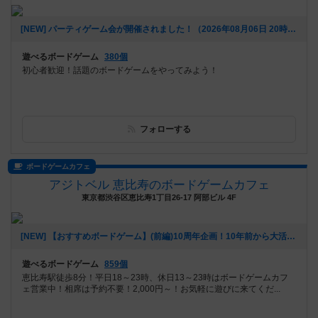
[NEW] パーティゲーム会が開催されました！（2026年08月06日 20時08分）
遊べるボードゲーム
380個
初心者歓迎！話題のボードゲームをやってみよう！
フォローする
ボードゲームカフェ
アジトベル 恵比寿のボードゲームカフェ
東京都渋谷区恵比寿1丁目26-17 阿部ビル 4F
[NEW] 【おすすめボードゲーム】(前編)10周年企画！10年前から大活躍のボードゲーム【#163】をあげました（2026年08月06日 00時03分）
遊べるボードゲーム
859個
恵比寿駅徒歩8分！平日18～23時、休日13～23時はボードゲームカフ
ェ営業中！相席は予約不要！2,000円～！お気軽に遊びに来てくだ...