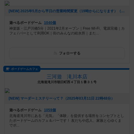
[NEW] 2025年5月から平日の営業時間変更（19時からになります）（2025年06月20日 16時25分）
遊べるボードゲーム
1040個
神楽坂・江戸川橋5分｜2021年2月オープン｜Free Wi-Fi、電源完備｜カ
フェ / バーとして利用OK｜街のみんなの給水所｜また...
フォローする
ボードゲームカフェ
三河遊 滝川本店
北海道滝川市朝日町西４丁目１番３１号
[NEW] マーダーミステリーって？（2025年03月11日 22時48分）
遊べるボードゲーム
1059個
北海道滝川市にある「元気」「体験」を提供する場所をコンセプトとし
たボードゲームのカフェ＆バーです！ 友だちや恋人、家族と心ゆくま
でボ...