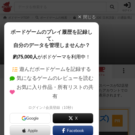
ログイン
閉じる
ボドゲーマTOP
ボードゲームの検索
スライド（SLIDE 日本語版）の通販/商品
ボードゲームのプレイ履歴を記録し
て、
スライド
自分のデータを管理しませんか？
52店のカフェ/スペースが提供中
約75,000人
がボドゲーマを利用中！
遊んだボードゲームを記録する
2
1
8
53
トップ
画像
動画
レビュー
カフェ
気になるゲームのレビューを読む
スライドで遊ぶことができるボードゲームカフェ・プレイスペースが52店登
お気に入り作品・所有リストの共
録されています。公開プロフィールの都道府県が設定されたアカウントでロ
グインすると、同じ都道府県内の店舗に絞り込むボタンが表示されます。
有
ログイン / 会員登録（10秒）
プレイスペース
キウイ！(旧:キウイゲームズ)
Google
X
PR
大阪府大阪市中央区森ノ宮中央2-8-2 永田中央ビル2階
Apple
Facebook