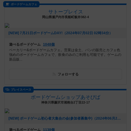
ボードゲームカフェ
サトープレイス
岡山県瀬戸内市長船町飯井382-4
[NEW] 7月21日ボードゲームDAY!（2024年07月02日 02時34分）
遊べるボードゲーム
1048個
ベーカリー&ボードゲームカフェ。営業は金土、パンの販売とカフェ色
強めのボードゲームカフェで、飲食のみのご利用も可能です。ゲームの
新品販...
フォローする
プレイスペース
ボードゲームショップあそびば
神奈川県藤沢市湘南台2丁目22-17
[NEW] ボードゲーム初心者大集合の会(参加者募集中)（2024年06月21日 09時28分）
遊べるボードゲーム
1138個