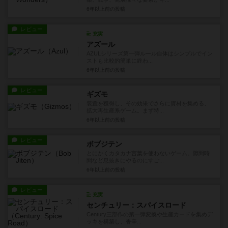
6年以上前
の投稿
レビュー
充実
アズール
AZULシリーズ第一弾ルール自体はシンプルでイン
ストも比較的簡単に終わ...
6年以上前
の投稿
レビュー
ギズモ
装置を獲得し、その効果でさらに資材を集める、
拡大再生産系ゲーム。まず特...
6年以上前
の投稿
レビュー
ボブジテン
とにかくカタカナ言葉を使わないゲーム。隙間時
間など息抜きにやるのにすご...
6年以上前
の投稿
レビュー
充実
センチュリー：スパイスロード
Century三部作の第一弾変換や生産カードを集めデ
ッキを構築し、香辛...