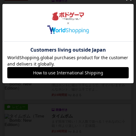
画像付き
ディジットコード
やっぱり論理ゲームは面白い。息子とリプレイし
ました。息子の勝ち。これリ...
約19時間前
by くみ
リプレイ
充実
アルゴ
アルゴがとても好きで、たぶんプレイ回数が最も
多いゲームです。なんといっ...
約19時間前
by おとん
リプレイ
画像付き
タイムボム
僕はホントに嘘が下手なようで、すぐバレますみ
んなホント、嘘が上手ですよ...
約19時間前
by あまる
レビュー
画像付き
タイムボム
まず簡単で軽い！大人数で遊べる！それなのに小
箱！何より楽しい！！正体隠...
約19時間前
by あまる