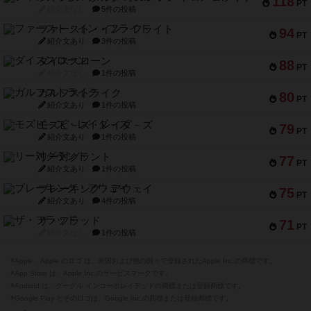
118
PT
紹介文なし
5件の投稿
ファースト・イン・フライト
94
PT
紹介文あり
3件の投稿
ダイススローン
88
PT
紹介文なし
1件の投稿
ガルフストライク
80
PT
紹介文あり
1件の投稿
モズビ－ズ・レイダ－ズ
79
PT
紹介文あり
1件の投稿
リー対グラント
77
PT
紹介文あり
1件の投稿
ブレーキング・アウェイ
75
PT
紹介文あり
4件の投稿
ザ・フラッド
71
PT
紹介文なし
1件の投稿
※Apple、Apple のロゴ は、米国および他の国々で登録されたApple Inc.の商標です。
※App Store は、Apple Inc.のサービスマークです。
※Android は、グーグル インコーポレイテッドの商標または登録商標です。
※Google Play とそのロゴは、Google Inc.の商標または登録商標です。