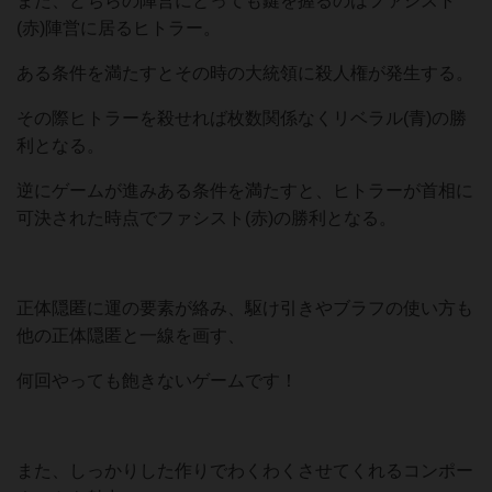
また、どちらの陣営にとっても鍵を握るのはファシスト
(赤)陣営に居るヒトラー。
ある条件を満たすとその時の大統領に殺人権が発生する。
その際ヒトラーを殺せれば枚数関係なくリベラル(青)の勝
利となる。
逆にゲームが進みある条件を満たすと、ヒトラーが首相に
可決された時点でファシスト(赤)の勝利となる。
正体隠匿に運の要素が絡み、駆け引きやブラフの使い方も
他の正体隠匿と一線を画す、
何回やっても飽きないゲームです！
また、しっかりした作りでわくわくさせてくれるコンポー