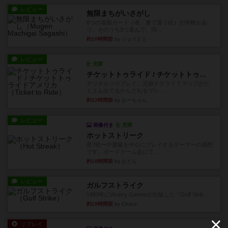
レビュー
無限まちがいさがし
6つの場面カード（表、裏で違う絵）が何枚かあ
り、そのうち3つ選んで、同...
約10時間前
by ジェイとと
レビュー
充実
チケットトゥライド / チケットトゥライドアメリカ
デジタルソロプレイ。元祖チケライ？マップがた
くさん出てるからどれをプレ...
約12時間前
by おーちゃん
レビュー
画像付き
充実
ホットストリーク
星7軽〜中量級を中心にプレイするゲーマーの感想
です。ボードゲーム会にて...
約18時間前
by おとん
レビュー
ガルフストライク
1983年にVictory Gamesが出版した『Gulf Strik...
約19時間前
by Chaco
リプレイ