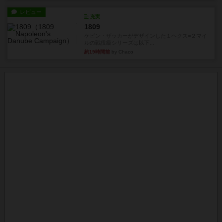
レビュー
充実
1809
ケビン・ザッカーがデザインした１ヘクス=２マイ
ルの戦役級シリーズは以下...
約19時間前
by Chaco