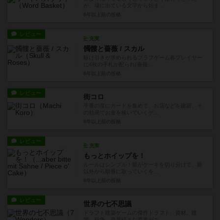
が、場に出ている文字から始ま...
6年以上前
の投稿
レビュー
充実
髑髏と薔薇 / スカル
駆け引きが求められるブラフゲーム各プレイヤー
に4枚の手札が配られ(薔薇...
6年以上前
の投稿
レビュー
街コロ
手番の度にカードを集めて、お店などを建築、そ
の効果でお金を稼いでいくゲ...
6年以上前
の投稿
レビュー
充実
もっとホイップを！
ルールはシンプル！親がケーキを切り分けて、親
以外から順番に取っていくを...
6年以上前
の投稿
レビュー
世界の七不思議
ドラフト建築ゲームの傑作ドラフト、資材、建
築、戦争、発展様々な要素がギ...