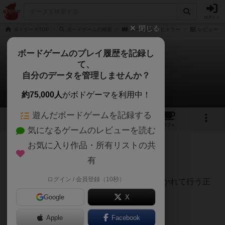
ログイン
閉じる
ボドゲーマTOP
ボードゲームの検索
シークレットヒトラー
レビュー
ボードゲームのプレイ履歴を記録し
て、
シークレットヒトラー
自分のデータを管理しませんか？
らおしーさんのレビュー
約75,000人
がボドゲーマを利用中！
遊んだボードゲームを記録する
3
1
8
21
トップ
画像
動画
レビュー
カフェ
気になるゲームのレビューを読む
お気に入り作品・所有リストの共
551名
1名
0
6年以上前
有
ログイン / 会員登録（10秒）
リベラル(青陣営)とファシスト(赤陣営)に分かれて行う正
体隠匿ゲーム。
Google
X
Apple
Facebook