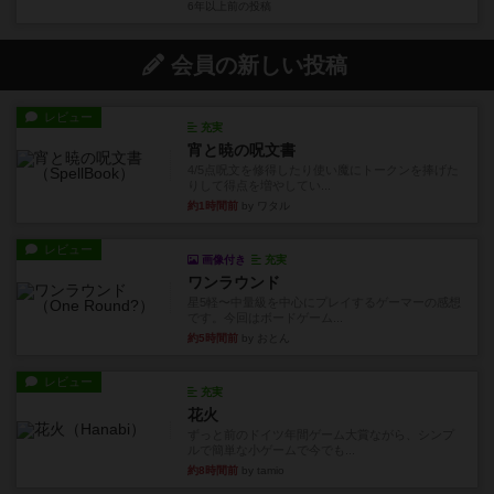
6年以上前
の投稿
会員の新しい投稿
レビュー
充実
宵と暁の呪文書
4/5点呪文を修得したり使い魔にトークンを捧げた
りして得点を増やしてい...
約1時間前
by ワタル
レビュー
画像付き
充実
ワンラウンド
星5軽〜中量級を中心にプレイするゲーマーの感想
です。今回はボードゲーム...
約5時間前
by おとん
レビュー
充実
花火
ずっと前のドイツ年間ゲーム大賞ながら、シンプ
ルで簡単な小ゲームで今でも...
約8時間前
by tamio