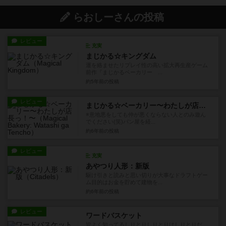
らおしーさんの投稿
レビュー
充実
まじかる☆キングダム
運を絡ませたリプレイ性の高い拡大再生産ゲーム
前作『まじかるベーカリー ...
約5年前
の投稿
レビュー
まじかる☆ベーカリー〜わたしが店長っ！〜
※意地悪をしても仲が悪くならない人とのみ遊ん
でください(笑)パン屋を経...
約6年前
の投稿
レビュー
充実
あやつり人形：新版
駆け引きと読みと思い切りが大事なドラフトゲー
ム目的はお金を貯めて建物を...
約6年前
の投稿
レビュー
ワードバスケット
皆よく知ってるしりとりしりとりはしりとりだ