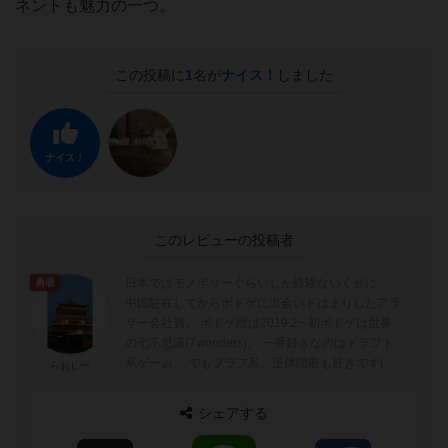
ネントも魅力の一つ。
この投稿に
1
名が
ナイス！
しました
ナイス！
このレビューの投稿者
日本ではモノポリーぐらいしか経験ないくせに、
勇者
中国駐在してからボドゲに出会いドはまりしたアラ
サー会社員。 ボドゲ歴は2019.2~ 初ボドゲは世界
の七不思議(7wonders)。 一番好きなのはドラフト
系ゲーム。 でもブラフ系、正体隠匿も好きです(得
らおしー
意ではない...
シェアする