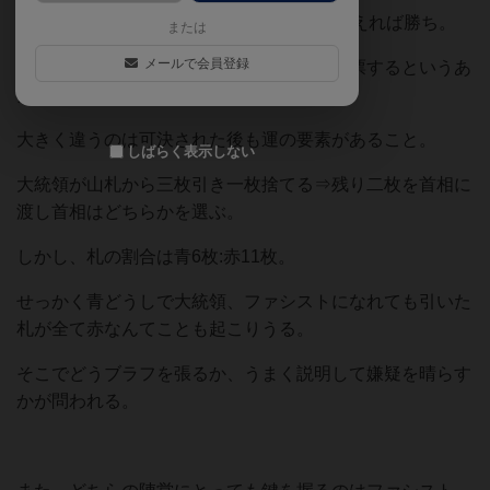
基本的に青なら5枚、赤なら6枚の札をそろえれば勝ち。
または
メールで会員登録
大統領が首相を選び、それに対して皆で投票するというあ
たりのシステムはアヴァロンに近い。
大きく違うのは可決された後も運の要素があること。
しばらく表示しない
大統領が山札から三枚引き一枚捨てる⇒残り二枚を首相に
渡し首相はどちらかを選ぶ。
しかし、札の割合は青6枚:赤11枚。
せっかく青どうしで大統領、ファシストになれても引いた
札が全て赤なんてことも起こりうる。
そこでどうブラフを張るか、うまく説明して嫌疑を晴らす
かが問われる。