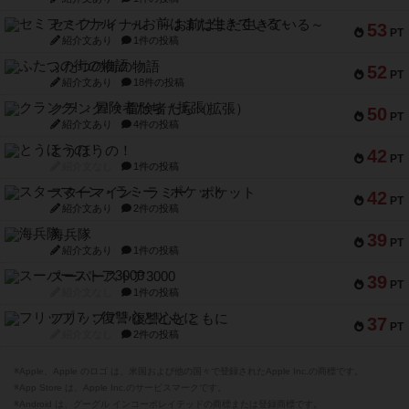
セミファイナル ～お前はまだ生きている～
53
PT
紹介文あり
1件の投稿
ふたつの街の物語
52
PT
紹介文あり
18件の投稿
クランク! ：冒険者たち（拡張）
50
PT
紹介文あり
4件の投稿
とうほうの！
42
PT
紹介文なし
1件の投稿
スターマイン・ラミー ポケット
42
PT
紹介文あり
2件の投稿
海兵隊
39
PT
紹介文あり
1件の投稿
スーパーストア3000
39
PT
紹介文なし
1件の投稿
フリップ７：復讐心とともに
37
PT
紹介文なし
2件の投稿
※Apple、Apple のロゴ は、米国および他の国々で登録されたApple Inc.の商標です。
※App Store は、Apple Inc.のサービスマークです。
※Android は、グーグル インコーポレイテッドの商標または登録商標です。