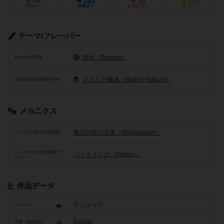
46
183
35
123
興味あり
経験あり
お気に入り
持ってる
テーマ/フレーバー
現代（Present）
舞台の時代背景
マフィア/極道（Mafia / Yakuza）
主要登場人物/職業や生物
メカニクス
取引内容の交渉（Negociation）
プレイヤー間の関係/状態
プレイヤーの干渉/影響アク
バッティング（Batting）
ション
作品データ
ラッツィア
タイトル
Razzia
原題・英題表記