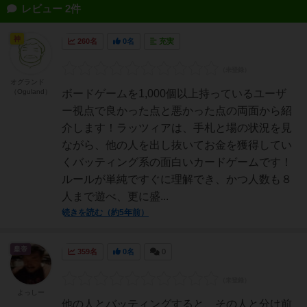
レビュー 2件
神
260名
0名
充実
オグランド
（Oguland）
ボードゲームを1,000個以上持っているユーザ
ー視点で良かった点と悪かった点の両面から紹
介します！ラッツィアは、手札と場の状況を見
ながら、他の人を出し抜いてお金を獲得してい
くバッティング系の面白いカードゲームです！
ルールが単純ですぐに理解でき、かつ人数も８
人まで遊べ、更に盛...
続きを読む（約5年前）
皇帝
359名
0名
0
よっしー
他の人とバッティングすると、その人と分け前