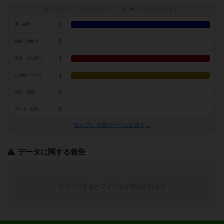
トグルスイッチを押すとプレイ感（
※
）の投票ができます
1
運・確率
0
戦略・判断力
1
交渉・立ち回り
1
心理戦・ブラフ
0
攻防・戦闘
0
アート・外見
似たプレイ感のゲームを探す→
データに関する報告
ログインするとフォームが表示されます