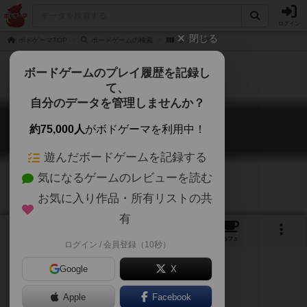
ログイン
閉じる
ボドゲーマTOP
ボードゲームの検索
ラッツィア
ボードゲームのプレイ履歴を記録し
て、
自分のデータを管理しませんか？
ラッツィア
約75,000人
がボドゲーマを利用中！
Razzia
遊んだボードゲームを記録する
気になるゲームのレビューを読む
お気に入り作品・所有リストの共
有
6
2
9
トップ
画像
動画
レビュー
カフェ
ログイン / 会員登録（10秒）
Google
X
Apple
Facebook