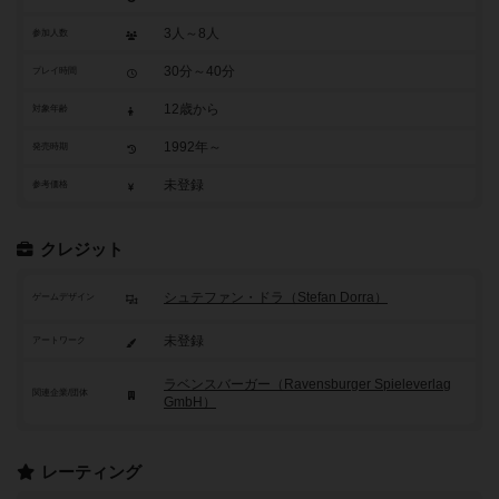
3人～8人
参加人数
30分～40分
プレイ時間
12歳から
対象年齢
1992年～
発売時期
未登録
参考価格
クレジット
シュテファン・ドラ（Stefan Dorra）
ゲームデザイン
未登録
アートワーク
ラベンスバーガー（Ravensburger Spieleverlag
関連企業/団体
GmbH）
レーティング