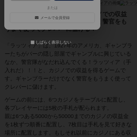
または
基本はバッティングゲーム、カジノでの収益
メールで会員登録
を得よう。ギャンブラーだけでなく警官をも
うまく使ってクレバーに儲ける！
しばらく表示しない
「ラッツィア」は、1927年のアメリカ、ギャンブラ
ーたちがバーの隠し部屋でギャンブルに興じている
なか、警官隊がなだれ込んでくる！ラッツィア（手
入れだ）！！と、カジノでの収益を得るゲームで
す。ギャンブラーだけでなく警官をもうまく使って
クレバーに儲けます。
ゲームの前には、6つカジノをテーブルに配置し、
各プレイヤーには5枚の手札が配られます。
親は6つある5000から50000までのカジノの収益金
を1枚ずつ順番に配置し、7枚目は手札を見て好きな
場所に配置します。もしそれ以前にカジノにある収