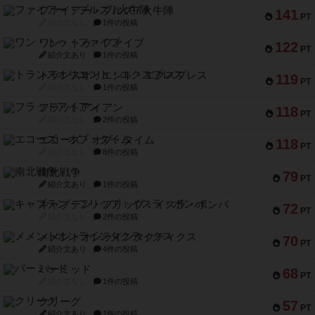
ファイアー・ブルズ / 火牛陣
141
PT
紹介文なし
1件の投稿
ワン・トゥ・ファイブ
122
PT
紹介文あり
1件の投稿
トランスオリエント・エクスプレス
119
PT
紹介文なし
1件の投稿
フラットアイアン
118
PT
紹介文なし
2件の投稿
エコーズ・オブ・タイム
118
PT
紹介文なし
8件の投稿
南北戦争
79
PT
紹介文あり
1件の投稿
キャプテン・フリップ：イスラ・ボンバ
72
PT
紹介文なし
2件の投稿
メメントオンラインタクティクス
70
PT
紹介文あり
4件の投稿
パーミッド
68
PT
紹介文なし
1件の投稿
クリーグ
57
PT
紹介文あり
1件の投稿