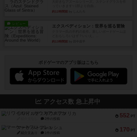
大好きなアズールシリーズ。ステンドグラスを作
っていきます✨1部より自由...
約12時間前
by しんたろ
レビュー
エクスペディション：世界を巡る冒険
クラマー氏の不朽の名作。新しいボードゲームほ
どおもしろいはず？いいえ。...
約13時間前
by 田中昌平
ボドゲーマのアプリ版はこちら
アクセス数 急上昇中
リワイルド：サウスアメリカ
552
PT
紹介文なし
2件の投稿
マーケットフレッシュ
170
PT
紹介文あり
1件の投稿