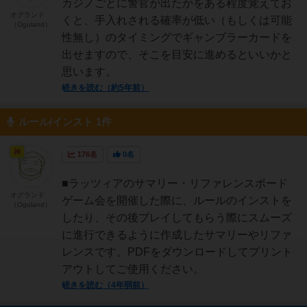
カジノごとに警官が出たかをある程度覚えてお
オグランド
くと、手入れされる確率が低い（もしくは可能
（Oguland）
性無し）のタイミングでギャンブラーカードを
出せますので、そこを目安に進めるといいかと
思います。
続きを読む（約5年前）
ルール/インスト 1件
神
176名
0名
■ラッツィアのサマリー・リファレンスボード
オグランド
ゲーム会を開催した際に、ルールのインストを
（Oguland）
したり、その後プレイしてもらう際にスムーズ
に進行できるように作成したサマリーやリファ
レンスです。PDFをダウンロードしてプリント
アウトしてご使用ください。
続きを読む（4年弱前）