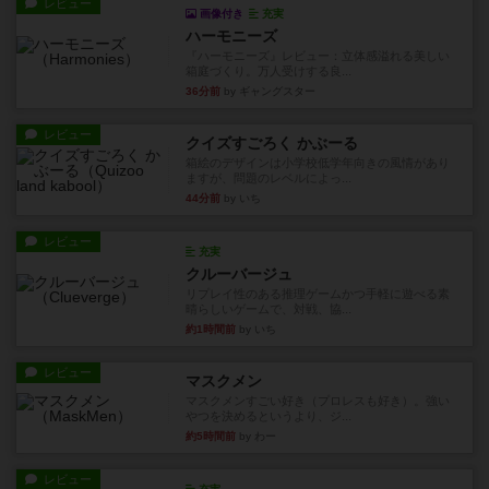
レビュー
画像付き
充実
ハーモニーズ
『ハーモニーズ』レビュー：立体感溢れる美しい
箱庭づくり。万人受けする良...
36分前
by ギャングスター
レビュー
クイズすごろく かぶーる
箱絵のデザインは小学校低学年向きの風情があり
ますが、問題のレベルによっ...
44分前
by いち
レビュー
充実
クルーバージュ
リプレイ性のある推理ゲームかつ手軽に遊べる素
晴らしいゲームで、対戦、協...
約1時間前
by いち
レビュー
マスクメン
マスクメンすごい好き（プロレスも好き）。強い
やつを決めるというより、ジ...
約5時間前
by わー
レビュー