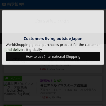
掲示板 0件
投稿を募集しています
会員の新しい投稿
レビュー
充実
コンテナ
【ざっくりレビュー】2026年新版、いくつかのル
ールが追加された。追加...
5分前
by Juin-Zuo Lin
レビュー
画像付き
充実
異世界ギルドマスターズ総集編
再販待ってました～っ (&gt;_&lt;)しかも全部入り
の総集編です...
10分前
by 紅い弾丸