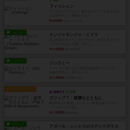
充実
フィッシェン
デジタルソロプレイ。毒のあるゲームを作るあの
人がデザイン。箱絵からもう...
約6時間前
by おーちゃん
レビュー
ナンジャモンジャ・ミドリ
私は吃音を持っているのですが、友達と集まって
このゲームをした際、3ゲー...
約10時間前
by 155973
レビュー
ジンラミー
トランプで遊べる2人対戦の麻雀風ゲームです。
10枚の手札で、同じスーツ...
約11時間前
by OSAっち
ルール/インスト
画像付き
充実
フリップ７：復讐心とともに
概要Flip 7が復活しました――復讐を伴って!オリ
ジナルゲームの楽し...
約12時間前
by jurong
レビュー
アズール：シントラのステンドグラス