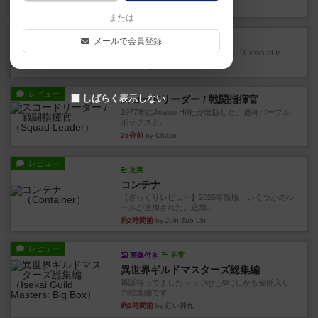
12分前
by Chaco
または
レビュー
クロス・オブ・アイアン
メールで会員登録
1978年にAvalon Hill社が出版した『Cross of Ir...
19分前
by Chaco
レビュー
しばらく表示しない
スコードリーダー / 戦闘指揮官
1977年にAvalon Hill社が出版した、通称パープル
ボックスと...
25分前
by Chaco
レビュー
充実
コンテナ
【ざっくりレビュー】2026年新版、いくつかのル
ールが追加された。追加...
約2時間前
by Juin-Zuo Lin
レビュー
画像付き
充実
異世界ギルドマスターズ総集編
再販待ってました～っ (&gt;_&lt;)しかも全部入り
の総集編です...
約2時間前
by 紅い弾丸