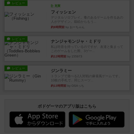
レビュー
充実
フィッシェン
デジタルソロプレイ。毒のあるゲームを作るあの
人がデザイン。箱絵からもう...
約8時間前
by おーちゃん
レビュー
ナンジャモンジャ・ミドリ
私は吃音を持っているのですが、友達と集まって
このゲームをした際、3ゲー...
約12時間前
by 155973
レビュー
ジンラミー
トランプで遊べる2人対戦の麻雀風ゲームです。
10枚の手札で、同じスーツ...
約13時間前
by OSAっち
ボドゲーマのアプリ版はこちら