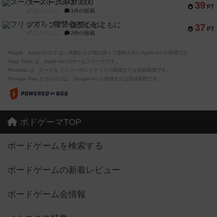
スーパーストア3000
39
PT
紹介文なし
1件の投稿
フリップ７：復讐心とともに
37
PT
紹介文なし
2件の投稿
※Apple、Apple のロゴ は、米国および他の国々で登録されたApple Inc.の商標です。
※App Store は、Apple Inc.のサービスマークです。
※Android は、グーグル インコーポレイテッドの商標または登録商標です。
※Google Play とそのロゴは、Google Inc.の商標または登録商標です。
ボドゲーマTOP
ボードゲームを検索する
ボードゲームの新着レビュー
ボードゲーム会情報