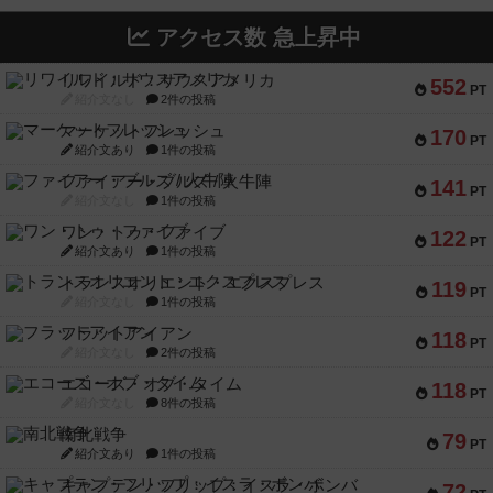
アクセス数 急上昇中
リワイルド：サウスアメリカ
552
PT
紹介文なし
2件の投稿
マーケットフレッシュ
170
PT
紹介文あり
1件の投稿
ファイアー・ブルズ / 火牛陣
141
PT
紹介文なし
1件の投稿
ワン・トゥ・ファイブ
122
PT
紹介文あり
1件の投稿
トランスオリエント・エクスプレス
119
PT
紹介文なし
1件の投稿
フラットアイアン
118
PT
紹介文なし
2件の投稿
エコーズ・オブ・タイム
118
PT
紹介文なし
8件の投稿
南北戦争
79
PT
紹介文あり
1件の投稿
キャプテン・フリップ：イスラ・ボンバ
72