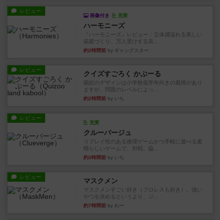
レビュー
画像付き
充実
ハーモニーズ
『ハーモニーズ』レビュー：立体感溢れる美しい
箱庭づくり。万人受けする良...
約2時間前
by ギャングスター
レビュー
クイズすごろく かぶーる
箱絵のデザインは小学校低学年向きの風情があり
ますが、問題のレベルによっ...
約2時間前
by いち
レビュー
充実
クルーバージュ
リプレイ性のある推理ゲームかつ手軽に遊べる素
晴らしいゲームで、対戦、協...
約3時間前
by いち
レビュー
マスクメン
マスクメンすごい好き（プロレスも好き）。強い
やつを決めるというより、ジ...
約7時間前
by わー