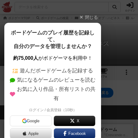
ログイン
閉じる
ボドゲーマTOP
ボードゲームの検索
パースート・オブ・ハピネス
ルー
ボードゲームのプレイ履歴を記録し
て、
パースート・オブ・ハピネス
自分のデータを管理しませんか？
0件のルール/インスト
約75,000人
がボドゲーマを利用中！
遊んだボードゲームを記録する
8
5
4
トップ
画像
動画
レビュー
カフェ
気になるゲームのレビューを読む
お気に入り作品・所有リストの共
パースート・オブ・ハピネスのトップに戻る
有
ログイン / 会員登録（10秒）
会員の新しい投稿
Google
X
レビュー
クレッシェンド・オブ・ドゥーム
Apple
Facebook
1980年にAvalon Hill社が出版した『Crescendo o...