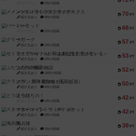
PT
紹介文なし
2件の投稿
メメントオンラインタクティクス
70
PT
紹介文あり
4件の投稿
パーミッド
68
PT
紹介文なし
1件の投稿
クリーグ
57
PT
紹介文あり
1件の投稿
セミファイナル ～お前はまだ生きている～
53
PT
紹介文あり
1件の投稿
ふたつの街の物語
52
PT
紹介文あり
18件の投稿
クランク! ：冒険者たち（拡張）
50
PT
紹介文あり
4件の投稿
とうほうの！
42
PT
紹介文なし
1件の投稿
スターマイン・ラミー ポケット
42
PT
紹介文あり
2件の投稿
海兵隊
39
PT
紹介文あり
1件の投稿