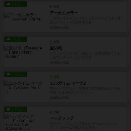
レビュー
充実
アーカムホラー
一言でいうとマゾいです。元ネタのクトゥルフ神
話というホラー小説体系が望...
9年弱前
の投稿
レビュー
充実
宝の滝
まず、こちらおそらく絶版で、店頭在庫をくまな
く探すかオークションなどで...
9年弱前
の投稿
レビュー
充実
エルガイム マーク2
懐かしいですねー。無重力で空気抵抗もない宇宙
空間での戦闘をイメージした...
9年弱前
の投稿
レビュー
充実
ヘックメック
ライナー・クニツィア先生のゲームということ
で。このゲーム作家さんの特徴...