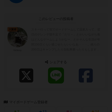
このレビューの投稿者
スキー行って宿でボードゲームして温泉入って、翌
大賢者
日のゲレンデ寝不足で「だり～」とかいいながら夜
はどんなゲームしようかなー、とかそんな生活が年
間100日くらい過ごせたらいいなあ・・・。残りの
200日はキャンプしたり自転車乗ったりもします。
hickory
今はどれも出来ていません。働きたくないで...
シェアする
マイボードゲーム登録者
7
12
4
14