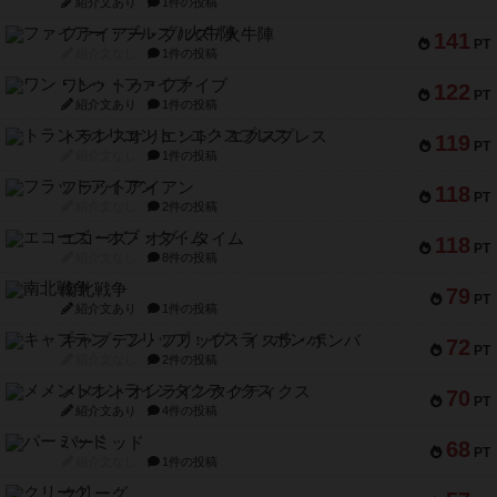
紹介文あり
1件の投稿
ファイアー・ブルズ / 火牛陣
141
PT
紹介文なし
1件の投稿
ワン・トゥ・ファイブ
122
PT
紹介文あり
1件の投稿
トランスオリエント・エクスプレス
119
PT
紹介文なし
1件の投稿
フラットアイアン
118
PT
紹介文なし
2件の投稿
エコーズ・オブ・タイム
118
PT
紹介文なし
8件の投稿
南北戦争
79
PT
紹介文あり
1件の投稿
キャプテン・フリップ：イスラ・ボンバ
72
PT
紹介文なし
2件の投稿
メメントオンラインタクティクス
70
PT
紹介文あり
4件の投稿
パーミッド
68
PT
紹介文なし
1件の投稿
クリーグ