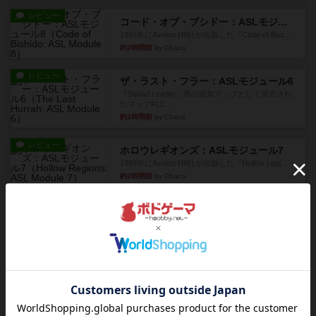
レビュー
コード・オブ・ブシドー：ASLモジュール8
1991年にAvalon Hill社が出版した『Code of Bus...
約2時間前
by Chaco
レビュー
ザ・ラスト・フラー：ASLモジュール6
『Squad Leader』用の追加マップとして発売され
たマップ#11...
約2時間前
by Chaco
レビュー
ホロウレギオンズ：ASLモジュール7
1989年にAvalon Hill社が出版した『Hollow Legi...
約2時間前
by Chaco
レビュー
ウエスト・オブ・アラメイン：ASLモジュール5
1988年にAvalon Hill社が出版した『West of Ala...
約2時間前
by Chaco
レビュー
ヤンクス：ASLモジュール3
1987年にAvalon Hill社が出版した『Yanks』に付属
のマ...
約2時間前
by Chaco