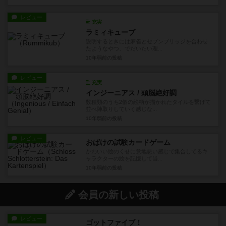
レビュー
充実
ラミィキューブ
説明するときには麻雀とセブンブリッジを合わせ
たようなやつ、でだいたい理...
10年弱前
の投稿
レビュー
充実
インジーニアス / 頭脳絶好調
数種類のうち2個の絵柄が描かれたタイルを繋げて
並べ陣取りしていく感じな...
10年弱前
の投稿
レビュー
おばけの試験カードゲーム
かわいい絵のくせに意地悪い感じで集合してるキ
ャラクターの絵を記憶して当...
10年弱前
の投稿
会員の新しい投稿
レビュー
ゴットファイブ！