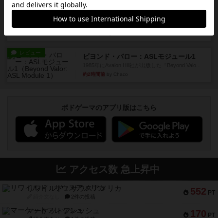
レビュー
パラトルーパー
1986年にAvalon Hill社が出版した『Paratrooper...
約2時間前
by Chaco
レビュー
ビヨンド・バロー：ASLモジュール1
1985年にAvalon Hill社が出版した『Beyond Valo...
約2時間前
by Chaco
ボドゲーマのアプリ版はこちら
アクセス数 急上昇中
リワイルド：サウスアメリカ
552
PT
紹介文なし
2件の投稿
マーケットフレッシュ
170
PT