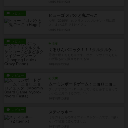
9年以上前
の投稿
レビュー
ヒューゴ オバケと鬼ごっこ
今年（2016年）のクリスマスプレゼント用に購
入、まだ11月ですけどフ...
9年以上前
の投稿
レビュー
充実
くるりんパニック！！ / クルクルケッコー / どきどきクレイジープレーン
電池で動くおもちゃです。ポケモンやドラえもん
の版権もので販売されても違...
10年弱前
の投稿
レビュー
充実
ムーミンボードゲーム：ニョロニョロフェスタ
ブックオフをパトロールしていると必ずと言って
いいほど見つけるので、15...
10年弱前
の投稿
レビュー
スティッキー
うちの子たちのマイファーストゲームです。3歳く
らいで普通に遊んでました...
10年弱前
の投稿