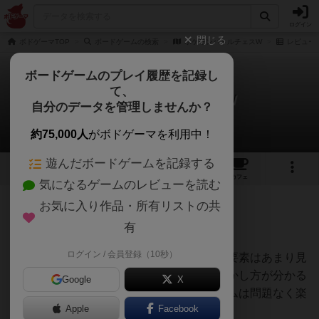
ログイン
閉じる
ボドゲーマTOP
ボードゲームの検索
ポケモンバトルチェスW
レビュー
ボードゲームのプレイ履歴を記録し
て、
ポケモンバトルチェスW
自分のデータを管理しませんか？
hickoryさんのレビュー
約75,000人
がボドゲーマを利用中！
遊んだボードゲームを記録する
1
1
1
トップ
画像
動画
レビュー
カフェ
気になるゲームのレビューを読む
お気に入り作品・所有リストの共
207名
0名
0
10年弱前
有
ログイン / 会員登録（10秒）
チェスと謳いつつも特にそちらに特化した要素はあまり見
受けられません。チェスや将棋はコマの動かし方が分かる
Google
X
程度で下手くそなのですが、こちらのゲームは問題なく楽
Apple
Facebook
しめました。