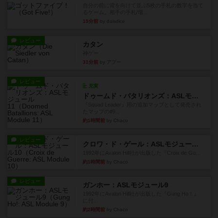
自分の前に背を向けて並ぶ5枚の手札の数字を当て
るゲーム。相手の手札/場...
15分前
by daisdice
レビュー
カタン
神ゲー
31分前
by アプー
レビュー
充実
ドゥームド・バタリオンズ：ASLモジュール11
『Squad Leader』用の追加マップとして発売され
たマップの#9...
約1時間前
by Chaco
レビュー
クロワ・ド・ゲール：ASLモジュール10
1992年にAvalon Hill社が出版した『Croix de Gu...
約1時間前
by Chaco
レビュー
ガンホー：ASLモジュール9
1992年にAvalon Hill社が出版した『Gung Ho！』
に付...
約2時間前
by Chaco