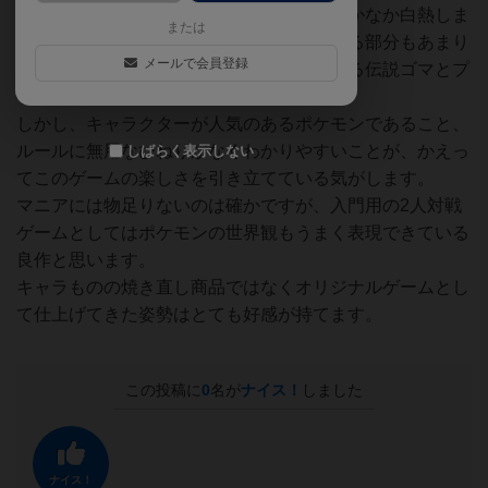
子どもと遊ぶために購入したのですが、なかなか白熱しま
または
す。ひねりが効いててこれはすごい！となる部分もあまり
メールで会員登録
なく、強いて言うならゲームの特徴でもある伝説ゴマとプ
ラスパワーカードくらいでしょうか。
しかし、キャラクターが人気のあるポケモンであること、
ルールに無用なひねりがなくわかりやすいことが、かえっ
しばらく表示しない
てこのゲームの楽しさを引き立てている気がします。
マニアには物足りないのは確かですが、入門用の2人対戦
ゲームとしてはポケモンの世界観もうまく表現できている
良作と思います。
キャラものの焼き直し商品ではなくオリジナルゲームとし
て仕上げてきた姿勢はとても好感が持てます。
この投稿に
0
名が
ナイス！
しました
ナイス！