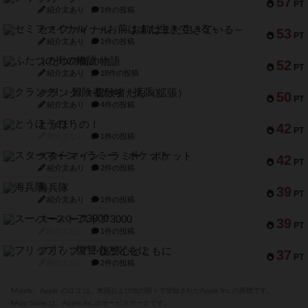
57
PT
紹介文あり
1件の投稿
セミファイナル ～お前はまだ生きている～
53
PT
紹介文あり
1件の投稿
ふたつの街の物語
52
PT
紹介文あり
18件の投稿
クランク! ：冒険者たち（拡張）
50
PT
紹介文あり
4件の投稿
とうほうの！
42
PT
紹介文なし
1件の投稿
スターマイン・ラミー ポケット
42
PT
紹介文あり
2件の投稿
海兵隊
39
PT
紹介文あり
1件の投稿
スーパーストア3000
39
PT
紹介文なし
1件の投稿
フリップ７：復讐心とともに
37
PT
紹介文なし
2件の投稿
※Apple、Apple のロゴ は、米国および他の国々で登録されたApple Inc.の商標です。
※App Store は、Apple Inc.のサービスマークです。