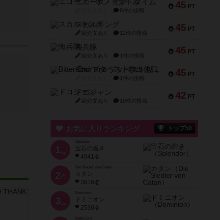
エコーズ・オブ・タイム
45
PT
紹介文なし
8件の投稿
スカルキング
45
PT
紹介文あり
12件の投稿
海兵隊
45
PT
紹介文あり
1件の投稿
Bitter End ブタペスト救出作戦
45
PT
紹介文なし
1件の投稿
ドコジャン
42
PT
紹介文あり
10件の投稿
お気に入りランキング
トップ50
Splendor
1
宝石の煌き
位
4041名
Die Siedler von Catan
2
カタン
位
3616名
Dominion
3
ドミニオン
位
2530名
Battle Line