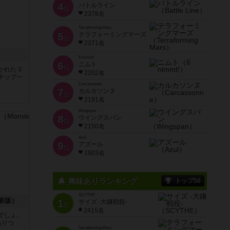
4
バトルライン
位
2378名
Terraforming Mars
5
テラフォーミングマーズ
位
2371名
6 nimmt!
6
ニムト
位
かれた３
2202名
チップ一
Carcassonne
7
カルカソンヌ
位
2191名
Wingspan
8
ウイングスパン
位
2150名
Azul
9
アズール
位
1903名
興味ありランキング
トップ50
SCYTHE
新版）
1
サイズ -大鎌戦役-
位
2415名
でしょ。
ありつ
Terraforming Mars