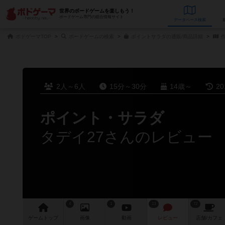
世界のボードゲームを楽しもう！
ボードゲーム専門の総合情報サイト
データベース
検
ボドゲーマTOP
ボードゲームの検索
ポイントサラダの通販/商品詳細
作
2人～6人
15分～30分
14歳～
2
ポイント・サラダ
タデイ27さんのレビュー
4
1
13
72
ゲーム
トップ
画像
動画
レビュー
店舗/
カフェ