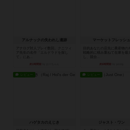
アルナックの失われし遺跡
マーケットフレッシ
アナログ対人プレイ数回。クニツィ
目的あなたの店先に農産物の
ア先生の名作「エルドラドを探し
戦略的に積み重ねて在庫を最
て」にあ...
し、競合...
約1時間前
by おーちゃん
約6時間前
by jurong
レビュー
レビュー
ハゲタカのえじき
ジャスト・ワン