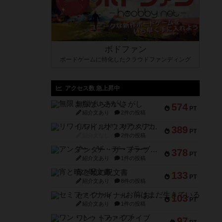
ボドファン
ボードゲームに特化したクラウドファンディング
アクセス数 急上昇中
無限まちがいさがし
574
PT
紹介文あり
2件の投稿
リワイルド：サウスアメリカ
389
PT
紹介文なし
2件の投稿
アンダー・ザ・テーブラー
378
PT
紹介文あり
1件の投稿
宵と暁の呪文書
133
PT
紹介文あり
8件の投稿
セミファイナル ～お前はまだ生きている～
103
PT
紹介文あり
1件の投稿
ワン・トゥ・ファイブ
97