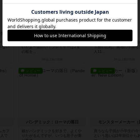
シティ
交易王
ゲシェンク
ーを探
知る人ぞ知る、クニツィアの名作。
まず内容物。数字だけが書
ゃない
いやぁ〜面白い！プレイヤーは2隻
５枚の山札。無地の手持ち
の船を...
人11...
3年以上前
の投稿
3年以上前
の投稿
レビュー
レビュー
パンデミック：ローマの落日
モンスターメーカー（
ムカフ
娘がパンデミックを好きで、よくや
買うなら子供が小学生の今
3人で
りたがるんですが、いつも息子が乗
という思いは2年前位から