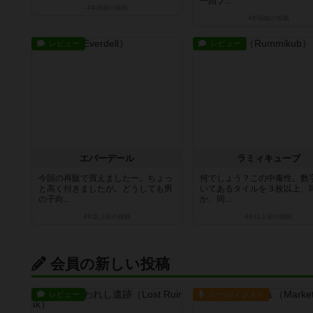
一回プ...
4年弱前
の投稿
4年弱前
の投稿
レビュー
レビュー
エバーデール
ラミィキューブ
今回の再販で買えましたー。ちょっ
何でしょう？この中毒性。数
と高く付きましたが。どうしても男
いてあるタイルを３枚以上、
の子向...
か、同...
4年以上前
の投稿
4年以上前
の投稿
会員の新しい投稿
レビュー
ルール/インスト