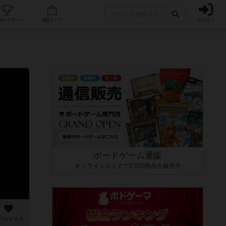
ログイン
カフェ/店舗
人気ボードゲーム
通販ストア
ボードゲーム通販
オンラインストアで7,500商品を販売中
のおすすめ