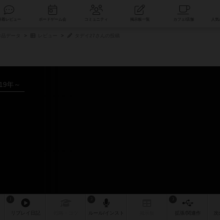
索
新着レビュー
ボードゲーム会
コミュニティ
掲示板一覧
品データ
レビュー
タデイ27さんの投稿
019年～
1
3
3
リプレイ
日記
戦略
・コツ
ルール
/インスト
掲示板
拡張/関連
作
次