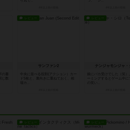
り気で...
つ、「シ...
4年以上前
の投稿
4年以上前
の投稿
レビュー
レビュー
サンファン2
ナンジャモンジャ・
字の書
中央に並べる役割(アクション）カー
娘にバカ受けでした（笑）
同じ数
ド5枚と、裏向きに重ねておく、相
ーミングするとゲーム中に
場カ...
の笑い...
4年以上前
の投稿
4年以上前
の投稿
レビュー
レビュー