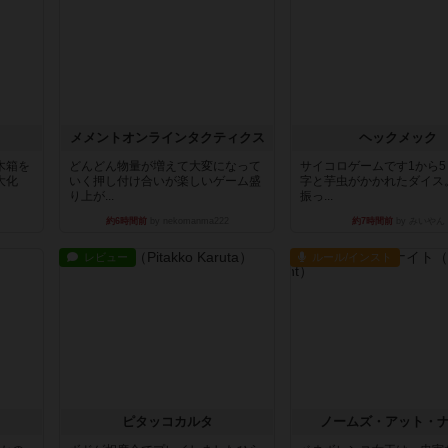
ュ
メメントオンラインタクティクス
ヘックメック
木箱を
どんどん物量が増えて大変になって
サイコロゲームです1から
大化
いく押し付け合いが楽しいゲーム盛
字と芋虫がかかれたダイス
り上が...
振っ...
約6時間前
by nekomanma222
約7時間前
by みいやん
レビュー
ルール/インスト
ピタッコカルタ
ノームズ・アット・