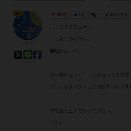
仙人
437名
2名
0
4年以上前
よくできてるなー。
まず思うのはそれ。
タデイ27
無駄がない！
シェアする
食べ物のセットコレクションって事で
どちらもランダム性と戦略のバランス
子供達と三人でやってみたら、
1回目