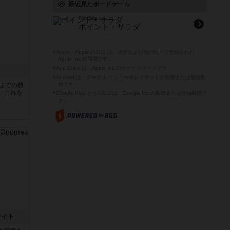
最近見たボードゲーム
Point Salad
ポイント・サラダ
※Apple、Apple のロゴ は、米国および他の国々で登録された
Apple Inc.の商標です。
※App Store は、Apple Inc.のサービスマークです。
※Android は、グーグル インコーポレイテッドの商標または登録商
標です。
5までの数
。これを
※Google Play とそのロゴは、Google Inc.の商標または登録商標で
す。
ナイト