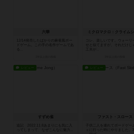
六華
ミクロマクロ：クライム
12/14発売したばかりの麻雀風ボー
コレ、楽しいです。ウォーリ
ドゲーム。この手の名作ゲームであ
せと似てますが、それだけじ
る...
工夫が...
2年以上前
の投稿
3年以上前
の投稿
レビュー
レビュー
すずめ雀
ファスト・スロース
追記 2022.11.8あまりにも気に入
子供二人を連れてボードゲー
ってしまって、なぜこんなに魅力...
ェに行った時にやりました。