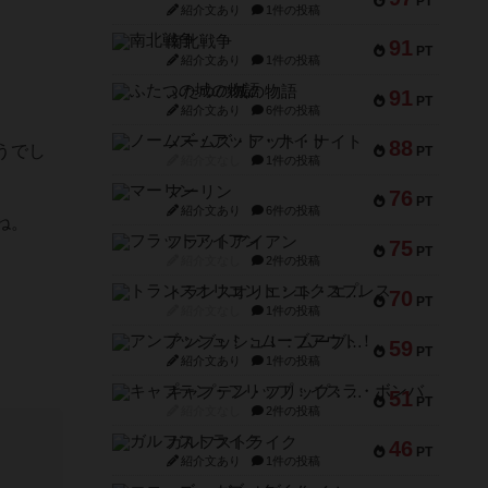
PT
紹介文あり
1件の投稿
南北戦争
91
PT
紹介文あり
1件の投稿
ふたつの城の物語
91
PT
紹介文あり
6件の投稿
ノームズ・アット・ナイト
88
うでし
PT
紹介文なし
1件の投稿
マーリン
76
PT
紹介文あり
6件の投稿
ね。
フラットアイアン
75
PT
紹介文なし
2件の投稿
トランスオリエント・エクスプレス
70
PT
紹介文なし
1件の投稿
アンブッシュ！：ムーブアウト！
59
PT
紹介文あり
1件の投稿
キャプテン・フリップ：イスラ・ボンバ
51
PT
紹介文なし
2件の投稿
ガルフストライク
46
PT
紹介文あり
1件の投稿