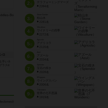
2
テラフォーミングマーズ
位
2394名
Stone Garden
3
枯山水
位
2281名
Viticulture
4
ワイナリーの四季
位
2272名
Agricola
5
アグリコラ
位
2120名
Azul
シロ
6
アズール
位
2034名
上手いネ
プラスα
Splendor
7
宝石の煌き
位
2028名
Wingspan
8
ウイングスパン
位
2006名
7 Wonders
9
世界の七不思議
位
1919名