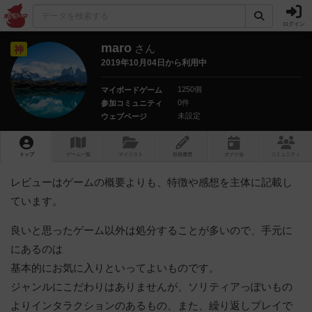
ログイン
maro
さん
神
2019年10月04日から利用中
1250個
マイボードゲーム
0件
参加コミュニティ
未設定
ウェブページ
トップ
ゲーム一覧
マイリスト
投稿履歴
ボ
ドゲ
会
コミュニティ
レビューはゲームの概要よりも、特徴や感想を主体に記載し
ています。
良いと思ったゲーム以外は処分することが多いので、手元に
にあるのは
基本的にお気に入りといってよいものです。
ジャンルにこだわりはありませんが、ソリティアっぽいもの
よりインタラクションのあるもの、また、繰り返しプレイで