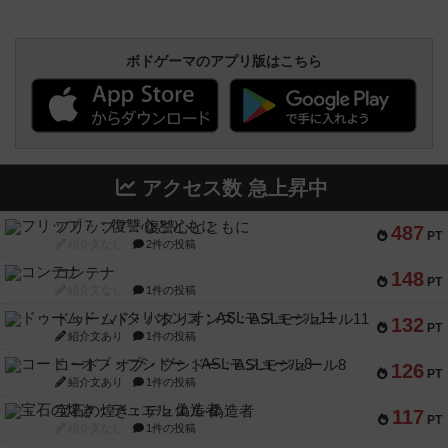
ボドゲーマのアプリ版はこちら
アクセス数 急上昇中
フリップ７：復讐心とともに
487
PT
紹介文なし
2件の投稿
コンテナ
148
PT
紹介文なし
1件の投稿
ドゥームド・バタリオンズ：ASLモジュール11
132
PT
紹介文あり
1件の投稿
コード・オブ・ブシドー：ASLモジュール8
126
PT
紹介文あり
1件の投稿
宝石の煌き：デュエル 偽造者
117
PT
紹介文なし
1件の投稿