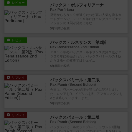
レビュー
パックス・ポルフィリアーナ
Pax Porfiriana
発売からもう１０年近くたつが高い人気を誇るカ
ードゲームで、２０１９年にはコレクターズエデ
ィションの３刷が発売にもな...
5年弱前
の投稿
レビュー
パックス・ルネサンス 第2版
Pax Renaissance 2nd Edition
２０１６年のパックス・ルネサンスの第２版が２
０２０年に発売された。パックスパミールの１版
から２版への変更ではシェイ...
5年弱前
の投稿
リプレイ
パックスパミール：第二版
Pax Pamir (Second Edition)
今回は、ワハーンの処理を詳しめに記述しまし
た。ロシアをR、イギリスをE、アフガニスタンを
Aと省略しています。また、...
5年弱前
の投稿
リプレイ
パックスパミール：第二版
Pax Pamir (Second Edition)
パックスパミールのソロプレイ。ラウンド1開始
早々パンジャブ、ペルシアの政治カードを抑えら