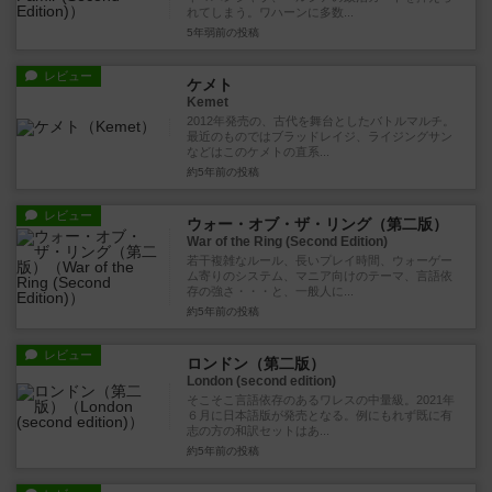
れてしまう。ワハーンに多数...
5年弱前
の投稿
レビュー
ケメト
Kemet
2012年発売の、古代を舞台としたバトルマルチ。
最近のものではブラッドレイジ、ライジングサン
などはこのケメトの直系...
約5年前
の投稿
レビュー
ウォー・オブ・ザ・リング（第二版）
War of the Ring (Second Edition)
若干複雑なルール、長いプレイ時間、ウォーゲー
ム寄りのシステム、マニア向けのテーマ、言語依
存の強さ・・・と、一般人に...
約5年前
の投稿
レビュー
ロンドン（第二版）
London (second edition)
そこそこ言語依存のあるワレスの中量級。2021年
６月に日本語版が発売となる。例にもれず既に有
志の方の和訳セットはあ...
約5年前
の投稿