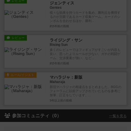
レビュー
ジェンティス
Gentes
様々な効果を持つカードを集め、勝利点を獲得す
るのが主眼であるカード収集ゲーム。カードのシ
ンボルを合わせるほか、勝利...
約5年前
の投稿
レビュー
ライジング・サン
Rising Sun
多くのレビューではフィギュアがすごいが内容も
良い、思ったよりルールが少ない、ガチの戦闘ゲ
ーム、交渉要素が強い、など...
約5年前
の投稿
ルール/インスト
マハラジャ：新版
Maharaja
新旧マハラジャの相違点をまとめました。BGGの
フォーラムに以前アップされていたものを参考に
加筆、訂正をしています。...
5年以上前
の投稿
参加コミュニティ（0）
一覧を見る