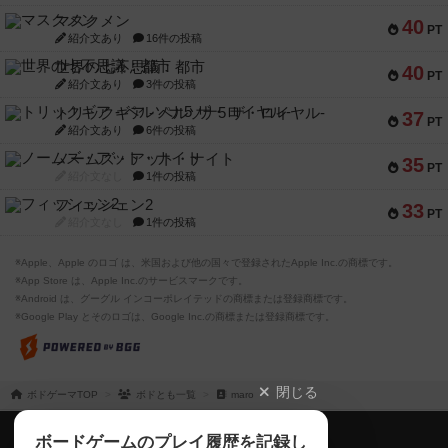
マスクメン
40
PT
紹介文あり
16件の投稿
世界の七不思議：都市
40
PT
紹介文あり
3件の投稿
トリックギア - ペルソナ5 ザ・ロイヤル-
37
PT
紹介文あり
6件の投稿
ノームズ・アット・ナイト
35
PT
紹介文なし
1件の投稿
フィッシェン2
33
PT
紹介文なし
1件の投稿
※Apple、Apple のロゴ は、米国および他の国々で登録されたApple Inc.の商標です。
※App Store は、Apple Inc.のサービスマークです。
※Android は、グーグル インコーポレイテッドの商標または登録商標です。
※Google Play とそのロゴは、Google Inc.の商標または登録商標です。
閉じる
ボドゲーマTOP
ボドとも一覧
maro
ボドゲーマTOP
ボードゲームのプレイ履歴を記録し