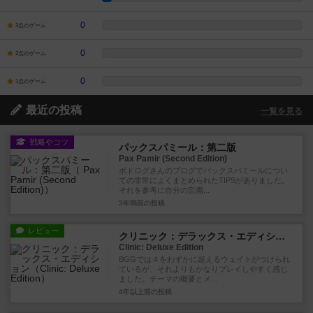
0
3点のゲーム
0
2点のゲーム
0
1点のゲーム
最近の投稿
一覧を見る
戦略やコツ
パックスパミール：第二版
Pax Pamir (Second Edition)
ボドログさんのブログでパックスパミールについ
ての非常によくまとめられたTIPSがありました。
それを参考に自分の忘備...
3年弱前
の投稿
レビュー
クリニック：デラックス・エディション
Clinic: Deluxe Edition
BGGでは４をわずかに超えるウェイトがつけられ
ているが、それよりもかなりプレイしやすく感じ
ました。テーマの概要とメ...
4年以上前
の投稿