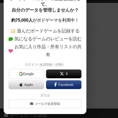
て、
ボードゲームを検索する
自分のデータを管理しませんか？
約75,000人
がボドゲーマを利用中！
ボードゲームの新着レビュー
遊んだボードゲームを記録する
ボードゲーム会情報
気になるゲームのレビューを読む
お気に入り作品・所有リストの共
メカニクス特集
有
掲示板・トピックス
ログイン / 会員登録（10秒）
Google
X
ボドとも・会員一覧
Apple
Facebook
ボードゲーム業界コラム
または
ボドゲーマご利用案内
メールで会員登録
ボードゲーム通販