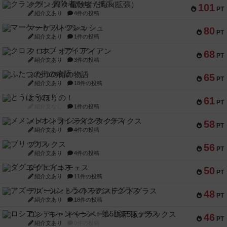
クランク! ：冒険者たち（拡張）
101
PT
紹介文あり
4件の投稿
マーケットフレッシュ
80
PT
紹介文あり
1件の投稿
クロス・オブ・アイアン
68
PT
紹介文あり
3件の投稿
ふたつの街の物語
65
PT
紹介文あり
18件の投稿
とうほうの！
61
PT
紹介文なし
1件の投稿
メメントオンラインタクティクス
58
PT
紹介文あり
4件の投稿
ブリックス
56
PT
紹介文あり
4件の投稿
ダグエイトチェス
50
PT
紹介文あり
11件の投稿
アズール：シントラのステンドグラス
48
PT
紹介文あり
18件の投稿
ロシアン・キャンペーン：第5版デラックス
46
PT
紹介文あり
0件の投稿