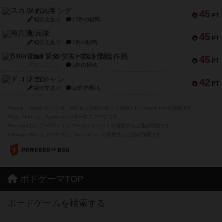
スカルキング
45
PT
紹介文あり
12件の投稿
海兵隊
45
PT
紹介文あり
1件の投稿
Bitter End ブタペスト救出作戦
45
PT
紹介文なし
1件の投稿
ドコジャン
42
PT
紹介文あり
10件の投稿
※Apple、Apple のロゴ は、米国および他の国々で登録されたApple Inc.の商標です。
※App Store は、Apple Inc.のサービスマークです。
※Android は、グーグル インコーポレイテッドの商標または登録商標です。
※Google Play とそのロゴは、Google Inc.の商標または登録商標です。
ボドゲーマTOP
ボードゲームを検索する