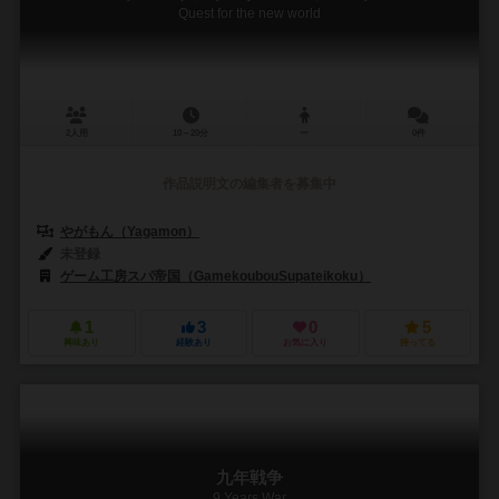
Quest for the new world
2人用
10～20分
ー
0件
作品説明文の編集者を募集中
やがもん（Yagamon）
未登録
ゲーム工房スパ帝国（GamekoubouSupateikoku）
1
3
0
5
興味あり
経験あり
お気に入り
持ってる
九年戦争
9 Years War