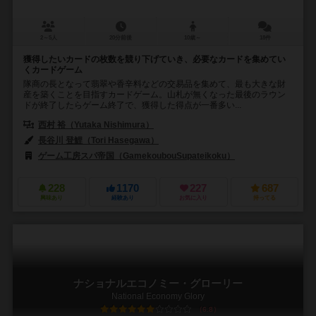
2～5人
20分前後
10歳～
18件
獲得したいカードの枚数を競り下げていき、必要なカードを集めてい
くカードゲーム
隊商の長となって翡翠や香辛料などの交易品を集めて、最も大きな財
産を築くことを目指すカードゲーム。山札が無くなった最後のラウン
ドが終了したらゲーム終了で、獲得した得点が一番多い...
西村 裕（Yutaka Nishimura）
長谷川 登鯉（Tori Hasegawa）
ゲーム工房スパ帝国（GamekoubouSupateikoku）
228
1170
227
687
興味あり
経験あり
お気に入り
持ってる
ナショナルエコノミー・グローリー
National Economy Glory
6.8