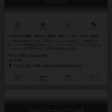
Kitsune Mekuri
2人用
5分前後
ー
1件
大名同士のお戯れ。娶られし花嫁は、果たして人か、それとも狐か。
スパ帝国が目指す「小さく完璧なゲーム」を体現した、最初期の作
品。 カード枚数総計11枚というショートコンポーネントぶりも然るこ
とながら、得点勝負を捨てての即決勝負をも仕掛け...
スパ帝国（Supateikoku）
未登録
ゲーム工房スパ帝国（GamekoubouSupateikoku）
project GENES
13
17
3
21
興味あり
経験あり
お気に入り
持ってる
クエストフォーザニューワールド