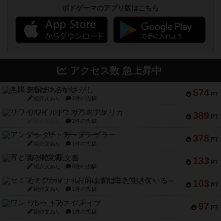
ボドゲーマのアプリ版はこちら
アクセス数 急上昇中
無限まちがいさがし
574
PT
紹介文あり
2件の投稿
リワイルド：サウスアメリカ
389
PT
紹介文なし
2件の投稿
アンダー・ザ・テーブラー
378
PT
紹介文あり
1件の投稿
宵と暁の呪文書
133
PT
紹介文あり
8件の投稿
セミファイナル ～お前はまだ生きている～
103
PT
紹介文あり
1件の投稿
ワン・トゥ・ファイブ
97
PT
紹介文あり
1件の投稿