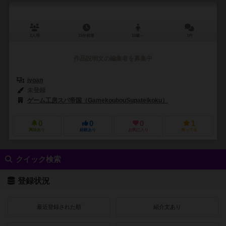
2人用
15分前後
10歳～
1件
作品説明文の編集者を募集中
jyoan
未登録
ゲーム工房スパ帝国（GamekoubouSupateikoku）
0
0
0
1
興味あり
経験あり
お気に入り
持ってる
クイック検索
登録状況
最近登録された順
紹介文あり