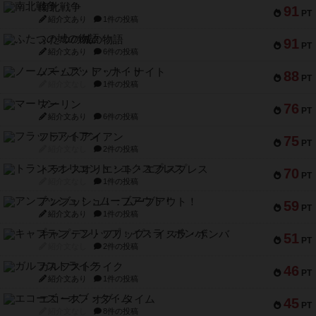
南北戦争
91
PT
紹介文あり
1件の投稿
ふたつの城の物語
91
PT
紹介文あり
6件の投稿
ノームズ・アット・ナイト
88
PT
紹介文なし
1件の投稿
マーリン
76
PT
紹介文あり
6件の投稿
フラットアイアン
75
PT
紹介文なし
2件の投稿
トランスオリエント・エクスプレス
70
PT
紹介文なし
1件の投稿
アンブッシュ！：ムーブアウト！
59
PT
紹介文あり
1件の投稿
キャプテン・フリップ：イスラ・ボンバ
51
PT
紹介文なし
2件の投稿
ガルフストライク
46
PT
紹介文あり
1件の投稿
エコーズ・オブ・タイム
45
PT
紹介文なし
8件の投稿