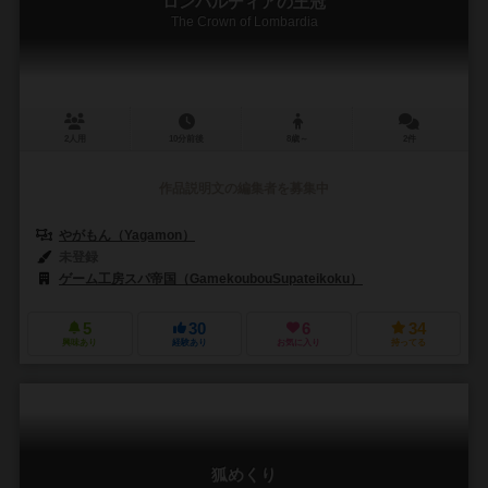
ロンバルディアの王冠
The Crown of Lombardia
2人用
10分前後
8歳～
2件
作品説明文の編集者を募集中
やがもん（Yagamon）
未登録
ゲーム工房スパ帝国（GamekoubouSupateikoku）
5
30
6
34
興味あり
経験あり
お気に入り
持ってる
狐めくり