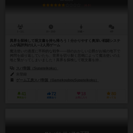
6.0
1～2人
10～15分
10歳～
4件
異界を探検して呪文書を持ち帰ろう！分かりやすく奥深い戦闘システ
ムが高評判の1人～2人用ゲーム
魔法使いの過度に平和的な戦争——頭のおかしい公爵がお城の地下で
拷問を繰り返していたら、世界を切り裂く悲鳴によって魔法使いの土
地と繋がってしまいました！異界を探検して呪文書を持...
スパ帝国（Supateikoku）
未登録
ゲーム工房スパ帝国（GamekoubouSupateikoku）
41
72
18
80
興味あり
経験あり
お気に入り
持ってる