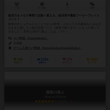
1～4人
30～60分
ー
26件
経済力をメセナ事業で点数へ変える、経済系中量級ワーカープレイス
メント！
前作のナショナルエコノミーから1年半、メカニクスや基本ルールはそ
のままに新しくい独立拡張パック（単体で遊べます）になって帰って
きました！ 前作と混ぜて遊ぶことは、バラン...
スパ帝国（Supateikoku）
未登録
ゲーム工房スパ帝国（GamekoubouSupateikoku）
349
1343
379
1083
興味あり
経験あり
お気に入り
持ってる
翡翠の商人
Hisui no Shonin
6.4