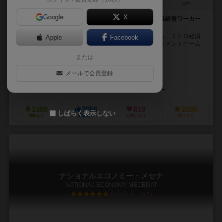
1～4人
30～45分
12歳～
61件
Google
X
目指すは国民的大企業！経済の流れを体感できる、事業経営ワーカー
プレイスメントゲーム
ナショナルエコノミーは、オーソドックスでありながら、ミクロ経済
Apple
Facebook
の要素を取り込んだリアリティのあるワーカープレイスメントゲーム
です。 舞台は20世紀。経済が盛り上がり、多...
または
スパ帝国（Supateikoku）
メールで会員登録
弾正よしかげ（dannjhyouYosikage）
三栖 一馬（Kazuma Misu）
ゲーム工房スパ帝国（GamekoubouSupateikoku）
1399
3056
819
2035
しばらく表示しない
興味あり
経験あり
お気に入り
持ってる
ナショナルエコノミー・メセナ
NATIONAL ECONOMY MECENAT
6.7