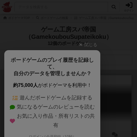
ログイン
ボドゲーマTOP
ボードゲームの検索
ゲーム工房スパ帝国（GamekoubouSupat
ゲーム工房スパ帝国
（GamekoubouSupateikoku）
12個のボードゲーム
閉じる
ボードゲームのプレイ履歴を記録し
検索メニュー
て、
自分のデータを管理しませんか？
約75,000人
がボドゲーマを利用中！
遊んだボードゲームを記録する
ナショナルエコノミー
気になるゲームのレビューを読む
NATIONAL ECONOMY
6.9
お気に入り作品・所有リストの共
有
ログイン / 会員登録（10秒）