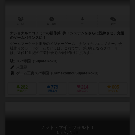
1～4人
30～45分
ー
14件
ナショナルエコノミーの新作第3弾！システムをさらに洗練させ、究極
のゲームバランスに！
ゲームマーケット出身のメジャーゲーム、ナショナルエコノミー。会
社作りのカードゲームといえば、これです。 第3弾となるグローリー
は、近代19世紀の工業社会での会社作りに挑みま...
スパ帝国（Supateikoku）
未登録
ゲーム工房スパ帝国（GamekoubouSupateikoku）
282
779
214
605
興味あり
経験あり
お気に入り
持ってる
ノット・マイ・フォルト！
Not My Fault!