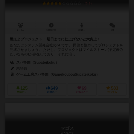
5.9
2～8人
10分前後
10歳～
9件
燃えよプロジェクト！ 期日までに仕上げないと大炎上！
あなたはシステム開発会社のSEです。 同僚と協力してプロジェクトを
完遂させましょう。 ただし、プロジェクトはマイルストーン(予定表み
たいなもの)が存在しており、それに沿っ...
スパ帝国（Supateikoku）
未登録
ゲーム工房スパ帝国（GamekoubouSupateikoku）
125
649
69
583
興味あり
経験あり
お気に入り
持ってる
マゴス
MAGOS