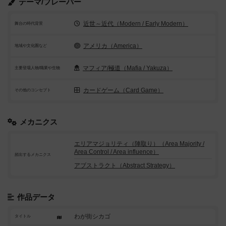
テーマ/フレーバー
近世～近代（Modern / Early Modern）
舞台の時代背景
アメリカ（America）
地域や文化圏など
マフィア/極道（Mafia / Yakuza）
主要登場人物/職業や生物
カードゲーム（Card Game）
その他のコンセプト
メカニクス
エリアマジョリティ（陣取り）（Area Majority /
Area Control / Area influence）
頻出するメカニクス
アブストラクト（Abstract Strategy）
作品データ
わが街シカゴ
タイトル