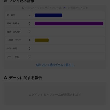
プレイ感の評価
トグルスイッチを押すとプレイ感（
※
）の投票ができます
2
運・確率
5
戦略・判断力
0
交渉・立ち回り
1
心理戦・ブラフ
0
攻防・戦闘
0
アート・外見
似たプレイ感のゲームを探す→
データに関する報告
ログインするとフォームが表示されます