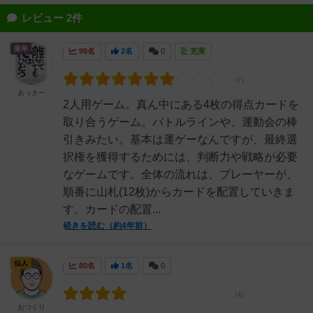
レビュー 2件
皇帝
99名
2名
0
充実
あっきー
2人用ゲーム。真ん中にある4枚の得点カードを
取り合うゲーム。バトルラインや、運動会の棒
引きみたい。基本は運ゲーなんですが、最終選
択権を獲得するためには、判断力や戦略が必要
なゲームです。全体の流れは、プレーヤーが、
順番に山札(12枚)からカードを配置していきま
す。カードの配置...
続きを読む（約4年前）
仙人
80名
1名
0
おつくり