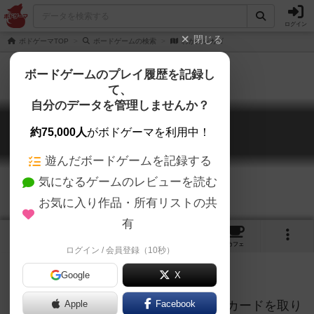
ログイン
閉じる
ボドゲーマTOP
ボードゲームの検索
わが街シカゴ
ボードゲームのプレイ履歴を記録し
て、
自分のデータを管理しませんか？
わが街シカゴ
約75,000人
がボドゲーマを利用中！
My Kind of Town
遊んだボードゲームを記録する
気になるゲームのレビューを読む
お気に入り作品・所有リストの共
有
1
2
4
トップ
画像
動画
レビュー
カフェ
ログイン / 会員登録（10秒）
Google
X
2人用ゲーム。真ん中にある4枚の得点カードを取り
Apple
Facebook