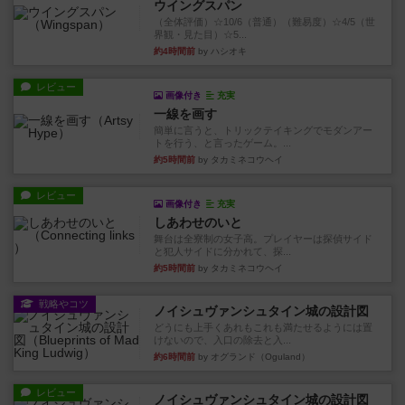
ウイングスパン
（全体評価）☆10/6（普通）（難易度）☆4/5（世
界観・見た目）☆5...
約4時間前
by ハシオキ
レビュー
画像付き
充実
一線を画す
簡単に言うと、トリックテイキングでモダンアー
トを行う、と言ったゲーム。...
約5時間前
by タカミネコウヘイ
レビュー
画像付き
充実
しあわせのいと
舞台は全寮制の女子高。プレイヤーは探偵サイド
と犯人サイドに分かれて、探...
約5時間前
by タカミネコウヘイ
戦略やコツ
ノイシュヴァンシュタイン城の設計図
どうにも上手くあれもこれも満たせるようには置
けないので、入口の除去と入...
約6時間前
by オグランド（Oguland）
レビュー
ノイシュヴァンシュタイン城の設計図