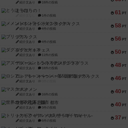
PT
紹介文あり
18件の投稿
とうほうの！
61
PT
紹介文なし
1件の投稿
メメントオンラインタクティクス
58
PT
紹介文あり
4件の投稿
ブリックス
56
PT
紹介文あり
4件の投稿
ダグエイトチェス
50
PT
紹介文あり
11件の投稿
アズール：シントラのステンドグラス
48
PT
紹介文あり
18件の投稿
ロシアン・キャンペーン：第5版デラックス
46
PT
紹介文あり
0件の投稿
マスクメン
40
PT
紹介文あり
16件の投稿
世界の七不思議：都市
40
PT
紹介文あり
3件の投稿
トリックギア - ペルソナ5 ザ・ロイヤル-
37
PT
紹介文あり
6件の投稿