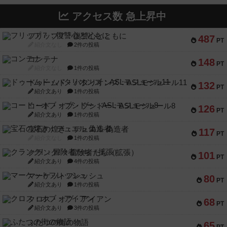
アクセス数 急上昇中
フリップ７：復讐心とともに
487
PT
紹介文なし
2件の投稿
コンテナ
148
PT
紹介文なし
1件の投稿
ドゥームド・バタリオンズ：ASLモジュール11
132
PT
紹介文あり
1件の投稿
コード・オブ・ブシドー：ASLモジュール8
126
PT
紹介文あり
1件の投稿
宝石の煌き：デュエル 偽造者
117
PT
紹介文なし
1件の投稿
クランク! ：冒険者たち（拡張）
101
PT
紹介文あり
4件の投稿
マーケットフレッシュ
80
PT
紹介文あり
1件の投稿
クロス・オブ・アイアン
68
PT
紹介文あり
3件の投稿
ふたつの街の物語
65