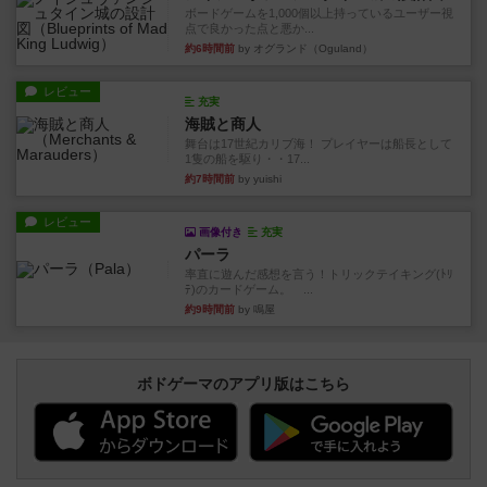
ボードゲームを1,000個以上持っているユーザー視
点で良かった点と悪か...
約6時間前
by オグランド（Oguland）
レビュー
充実
海賊と商人
舞台は17世紀カリブ海！ プレイヤーは船長として
1隻の船を駆り・・17...
約7時間前
by yuishi
レビュー
画像付き
充実
パーラ
率直に遊んだ感想を言う！トリックテイキング(ﾄﾘ
ﾃ)のカードゲーム。 ...
約9時間前
by 鳴屋
ボドゲーマのアプリ版はこちら