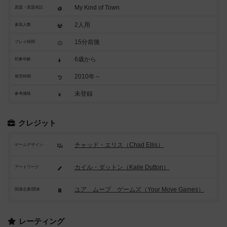
My Kind of Town
原題・英題表記
2人用
参加人数
15分前後
プレイ時間
6歳から
対象年齢
2010年～
発売時期
未登録
参考価格
クレジット
チャッド・エリス（Chad Ellis）
ゲームデザイン
カイル・ダットン（Kaile Dutton）
アートワーク
ユア ムーブ ゲームズ（Your Move Games）
関連企業/団体
レーティング