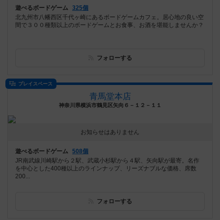
遊べるボードゲーム
325個
北九州市八幡西区千代ヶ崎にあるボードゲームカフェ。居心地の良い空
間で３００種類以上のボードゲームとお食事、お酒を堪能しませんか？
フォローする
プレイスペース
青馬堂本店
神奈川県横浜市鶴見区矢向６－１２－１１
お知らせはありません
遊べるボードゲーム
508個
JR南武線川崎駅から２駅、武蔵小杉駅から４駅、矢向駅が最寄。名作
を中心とした400種以上のラインナップ、リーズナブルな価格、席数
200...
フォローする