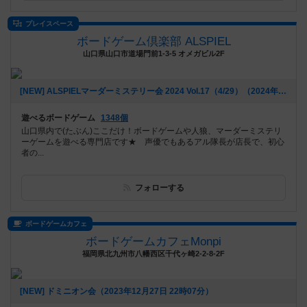
プレイスペース
ボードゲーム倶楽部 ALSPIEL
山口県山口市道場門前1-3-5 オメガビル2F
[NEW] ALSPIELマーダーミステリー会 2024 Vol.17（4/29）（2024年04月01日 19時47分）
遊べるボードゲーム
1348個
山口県内で(たぶん)ここだけ！ボードゲームや人狼、マーダーミステリ
ーゲームを遊べる専門店です★ 声優でもあるアル隊長が店長で、初心
者の...
フォローする
ボードゲームカフェ
ボードゲームカフェMonpi
福岡県北九州市八幡西区千代ヶ崎2-2-8-2F
[NEW] ドミニオン会（2023年12月27日 22時07分）