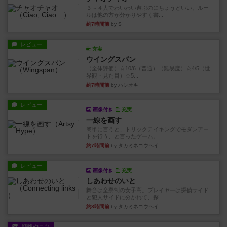
３～４人でわいわい遊ぶのにちょうどいい。ルー
ルは他の方が分かりやすく書...
約7時間前
by S
レビュー
充実
ウイングスパン
（全体評価）☆10/6（普通）（難易度）☆4/5（世
界観・見た目）☆5...
約7時間前
by ハシオキ
レビュー
画像付き
充実
一線を画す
簡単に言うと、トリックテイキングでモダンアー
トを行う、と言ったゲーム。...
約7時間前
by タカミネコウヘイ
レビュー
画像付き
充実
しあわせのいと
舞台は全寮制の女子高。プレイヤーは探偵サイド
と犯人サイドに分かれて、探...
約8時間前
by タカミネコウヘイ
戦略やコツ