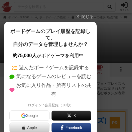
ログイン
閉じる
ボドゲーマTOP
ボードゲームの検索
The Last Braveの通販/商品詳細
作
ボードゲームのプレイ履歴を記録し
て、
ザ・ラスト・ブレイブ
自分のデータを管理しませんか？
30店のカフェ/スペースが提供中
約75,000人
がボドゲーマを利用中！
遊んだボードゲームを記録する
4
5
31
トップ
画像
動画
レビュー
カフェ
気になるゲームのレビューを読む
ザ・ラスト・ブレイブで遊ぶことができるボードゲームカフェ・プレイスペ
お気に入り作品・所有リストの共
ースが30店登録されています。公開プロフィールの都道府県が設定されたア
カウントでログインすると、同じ都道府県内の店舗に絞り込むボタンが表示
有
されます。
ログイン / 会員登録（10秒）
プレイスペース
Google
X
キウイ！(旧:キウイゲームズ)
PR
大阪府大阪市中央区森ノ宮中央2-8-2 永田中央ビル2階
Apple
Facebook