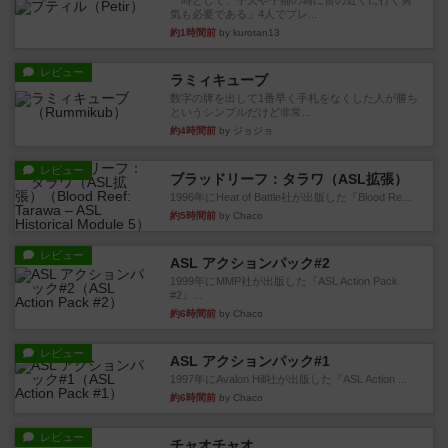
「時として、子犬や子猫の為に雷の近くに行く勇
気も必要である」4人でプレ...
約1時間前
by kurotan13
レビュー
ラミィキューブ
数字の牌を出して1番早く手札をなくした人が勝ち
というシンプルだけど非常...
約4時間前
by ジョジョ
レビュー
ブラッドリーフ：タラワ（ASL拡張）
1996年にHeat of Battle社が出版した『Blood Re...
約5時間前
by Chaco
レビュー
ASL アクションパック#2
1999年にMMP社が出版した『ASL Action Pack
#2』...
約6時間前
by Chaco
レビュー
ASL アクションパック#1
1997年にAvalon Hill社が出版した『ASL Action ...
約6時間前
by Chaco
レビュー
チャオチャオ