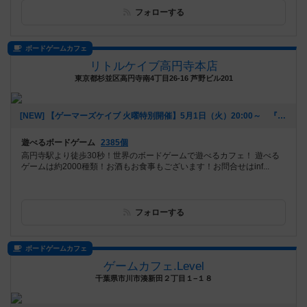
フォローする
ボードゲームカフェ
リトルケイブ高円寺本店
東京都杉並区高円寺南4丁目26-16 芦野ビル201
[NEW] 【ゲーマーズケイブ 火曜特別開催】5月1日（火）20:00～ 『ロールプレイヤー』（2018年04月22日 18時42分）
遊べるボードゲーム
2385個
高円寺駅より徒歩30秒！世界のボードゲームで遊べるカフェ！ 遊べる
ゲームは約2000種類！お酒もお食事もございます！お問合せはinf...
フォローする
ボードゲームカフェ
ゲームカフェ.Level
千葉県市川市湊新田２丁目１−１８