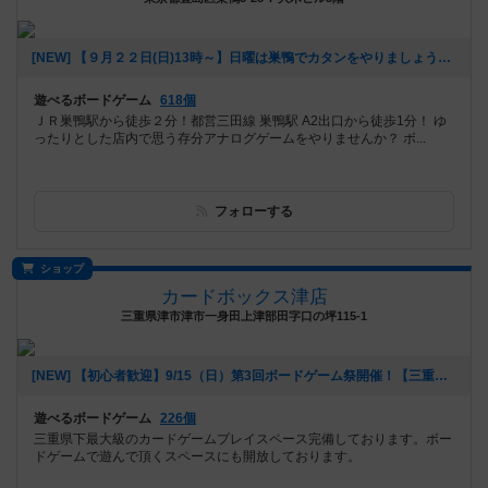
[NEW] 【９月２２日(日)13時～】日曜は巣鴨でカタンをやりましょう！【初めての方も大歓迎！】（2019年09月20日 14時43分）
遊べるボードゲーム
618個
ＪＲ巣鴨駅から徒歩２分！都営三田線 巣鴨駅 A2出口から徒歩1分！ ゆ
ったりとした店内で思う存分アナログゲームをやりませんか？ ボ...
フォローする
ショップ
カードボックス津店
三重県津市津市一身田上津部田字口の坪115-1
[NEW] 【初心者歓迎】9/15（日）第3回ボードゲーム祭開催！【三重県津市】（2019年08月08日 16時22分）
遊べるボードゲーム
226個
三重県下最大級のカードゲームプレイスペース完備しております。ボー
ドゲームで遊んで頂くスペースにも開放しております。