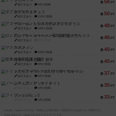
ブリックス
56
PT
紹介文あり
4件の投稿
ダグエイトチェス
50
PT
紹介文あり
11件の投稿
アズール：シントラのステンドグラス
48
PT
紹介文あり
18件の投稿
ロシアン・キャンペーン：第5版デラックス
46
PT
紹介文あり
0件の投稿
マスクメン
40
PT
紹介文あり
16件の投稿
世界の七不思議：都市
40
PT
紹介文あり
3件の投稿
トリックギア - ペルソナ5 ザ・ロイヤル-
37
PT
紹介文あり
6件の投稿
ノームズ・アット・ナイト
35
PT
紹介文なし
1件の投稿
フィッシェン2
33
PT
紹介文なし
1件の投稿
※Apple、Apple のロゴ は、米国および他の国々で登録されたApple Inc.の商標です。
※App Store は、Apple Inc.のサービスマークです。