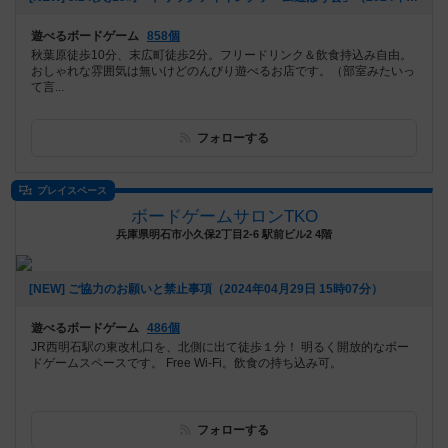
遊べるボードゲーム
858個
秋葉原徒歩10分、末広町徒歩2分。フリードリンク＆飲食持込み自由。
おしゃれな雰囲気は無いけどのんびり遊べるお店です。（部室みたいっ
て言...
フォローする
プレイスペース
ボードゲームサロンTKO
兵庫県明石市小久保2丁目2-6 駅前ビル2 4階
[NEW] ご協力のお願いと禁止事項（2024年04月29日 15時07分）
遊べるボードゲーム
486個
JR西明石駅の東改札口を、北側に出て徒歩１分！ 明るく開放的なボー
ドゲームスペースです。 Free Wi-Fi。飲食の持ち込み可。
フォローする