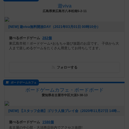
遊viva
広島県東広島市八本松南5-2-11
[NEW] 遊viva無料開放DAY（2021年03月01日 00時10分）
遊べるボードゲーム
282個
東広島市初！ボードゲーム+おもちゃ遊び放題のお店です。 子供から大
人まで楽しめるゲームをたくさん用意してお待ちしてます。
フォローする
ボードゲームカフェ
ボードゲームカフェ・ボードボード
愛知県名古屋市中区大須3-38-13
[NEW] 【スタッフ企画】ゴリラ人狼プレイ会（2020年11月27日 14時27分）
遊べるボードゲーム
1586個
名古屋の中心部・大須商店街内でアクセス抜群!