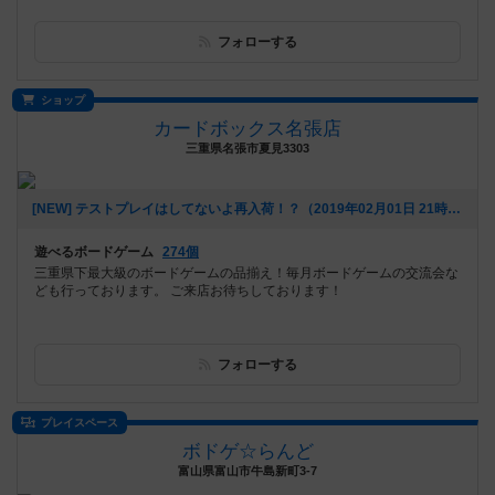
フォローする
ショップ
カードボックス名張店
三重県名張市夏見3303
[NEW] テストプレイはしてないよ再入荷！？（2019年02月01日 21時48分）
遊べるボードゲーム
274個
三重県下最大級のボードゲームの品揃え！毎月ボードゲームの交流会な
ども行っております。 ご来店お待ちしております！
フォローする
プレイスペース
ボドゲ☆らんど
富山県富山市牛島新町3-7