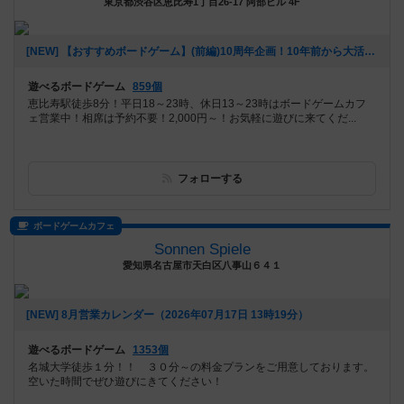
東京都渋谷区恵比寿1丁目26-17 阿部ビル 4F
[NEW] 【おすすめボードゲーム】(前編)10周年企画！10年前から大活躍のボードゲーム【#163】をあげました（2026年08月06日 00時03分）
遊べるボードゲーム
859個
恵比寿駅徒歩8分！平日18～23時、休日13～23時はボードゲームカフ
ェ営業中！相席は予約不要！2,000円～！お気軽に遊びに来てくだ...
フォローする
ボードゲームカフェ
Sonnen Spiele
愛知県名古屋市天白区八事山６４１
[NEW] 8月営業カレンダー（2026年07月17日 13時19分）
遊べるボードゲーム
1353個
名城大学徒歩１分！！ ３０分～の料金プランをご用意しております。
空いた時間でぜひ遊びにきてください！