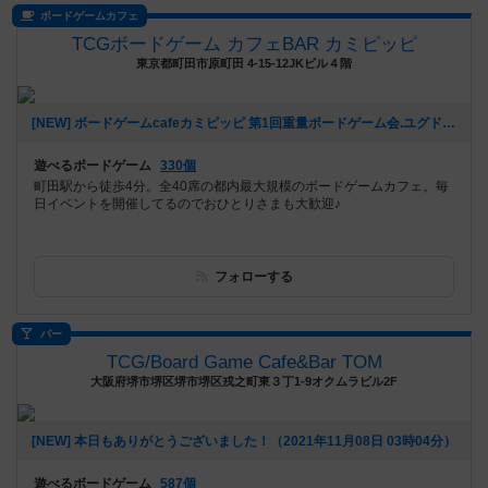
ボードゲームカフェ
TCGボードゲーム カフェBAR カミピッピ
東京都町田市原町田 4-15-12JKビル４階
[NEW] ボードゲームcafeカミピッピ 第1回重量ボードゲーム会.ユグドラサスをやろう！（2022年10月14日 23時07分）
遊べるボードゲーム
330個
町田駅から徒歩4分。全40席の都内最大規模のボードゲームカフェ。毎
日イベントを開催してるのでおひとりさまも大歓迎♪
フォローする
バー
TCG/Board Game Cafe&Bar TOM
大阪府堺市堺区堺市堺区戎之町東３丁1-9オクムラビル2F
[NEW] 本日もありがとうございました！（2021年11月08日 03時04分）
遊べるボードゲーム
587個