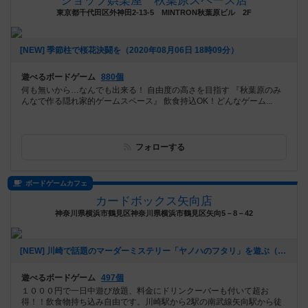
ショップ娯楽屋 秋葉原スペース店
東京都千代田区外神田2-13-5 MINTRON秋葉原ビル 2F
[NEW] 季節柱で桜花決闘を（2020年08月06日 18時09分）
遊べるボードゲーム
880個
何も無いから…なんでも出来る！ 自由度の高さを目指す 『秋葉原のみ
んなで作る隠れ家的ゲームスペース』 飲食持込OK！どんなゲーム...
フォローする
ボードゲームカフェ
カードボックス矢向店
神奈川県横浜市鶴見区神奈川県横浜市鶴見区矢向5－8－42
[NEW] 川崎で話題のマーダーミステリー「ヤノハのフタリ」を遊ぶ（2020年07月26日 15時36分）
遊べるボードゲーム
497個
１０００円で一日中遊び放題、料金にドリンクーバーも付いて超お
得！！飲食物持ち込み自由です。川崎駅から2駅の南武線矢向駅から徒