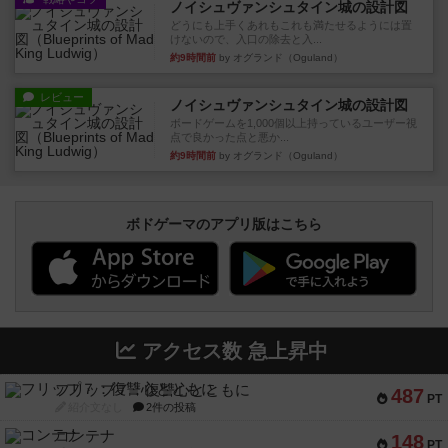
ノイシュヴァンシュタイン城の設計図
どうにも上手くあれもこれも満たせるようには置
けないので、入口の除去と入...
約9時間前
by オグランド（Oguland）
レビュー
ノイシュヴァンシュタイン城の設計図
ボードゲームを1,000個以上持っているユーザー視
点で良かった点と悪か...
約9時間前
by オグランド（Oguland）
ボドゲーマのアプリ版はこちら
アクセス数 急上昇中
フリップ７：復讐心とともに
487
PT
紹介文なし
2件の投稿
コンテナ
148
PT