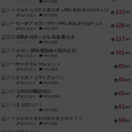
紹介文なし
1件の投稿
ドゥームド・バタリオンズ：ASLモジュール11
132
PT
紹介文あり
1件の投稿
コード・オブ・ブシドー：ASLモジュール8
126
PT
紹介文あり
1件の投稿
宝石の煌き：デュエル 偽造者
117
PT
紹介文なし
1件の投稿
クランク! ：冒険者たち（拡張）
101
PT
紹介文あり
4件の投稿
マーケットフレッシュ
80
PT
紹介文あり
1件の投稿
クロス・オブ・アイアン
68
PT
紹介文あり
3件の投稿
ふたつの街の物語
65
PT
紹介文あり
18件の投稿
とうほうの！
61
PT
紹介文なし
1件の投稿
メメントオンラインタクティクス
58
PT
紹介文あり
4件の投稿