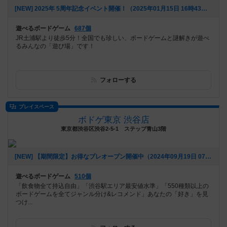
[NEW] 2025年 5周年記念イベント開催！（2025年01月15日 16時43分）
遊べるボードゲーム
687個
JR土浦駅より徒歩5分！全国でも珍しい、ボードゲームと謎解きが遊べ
るみんなの「遊び場」です！
フォローする
プレイスペース
ボドゲ東京 渋谷店
東京都渋谷区渋谷2-5-1 ステップ青山3階
[NEW] 【期間限定】お得なプレオープン開催中（2024年09月19日 07時32分）
遊べるボードゲーム
510個
「飲食物全て持込自由」「渋谷駅エリア最安値水準」「550種類以上の
ボードゲームを全てジャンル分け&レコメンド」あなたの「好き」を見
つけ...