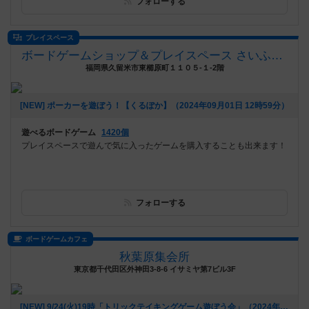
フォローする
プレイスペース
ボードゲームショップ＆プレイスペース さいふる[xi-full]
福岡県久留米市東櫛原町１１０５-１-2階
[NEW] ポーカーを遊ぼう！【くるぽか】（2024年09月01日 12時59分）
遊べるボードゲーム
1420個
プレイスペースで遊んで気に入ったゲームを購入することも出来ます！
フォローする
ボードゲームカフェ
秋葉原集会所
東京都千代田区外神田3-8-6 イサミヤ第7ビル3F
[NEW] 9/24(火)19時「トリックテイキングゲーム遊ぼう会」（2024年08月26日 17時22分）