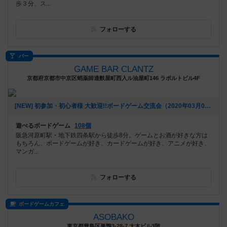
歩３分、ス...
フォローする
バー
GAME BAR CLANTZ
京都府京都市中京区蛸薬師通麩屋町西入ル油屋町146 ラポルトビル4F
[NEW] 初参加・初心者様 大歓迎!!ボードゲーム交流会（2020年03月04日 01時48分）
遊べるボードゲーム
108個
阪急河原町駅・地下鉄四条駅から徒歩8分。ゲームとお酒が好きな方は
もちろん、ボードゲームが好き、カードゲームが好き、アニメが好き、
マンガ...
フォローする
ボードゲームカフェ
ASOBAKO
東京都豊島区巣鴨3-28-7 大木ビル3階