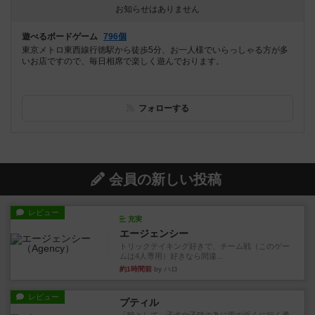
お知らせはありません
遊べるボードゲーム
796個
東京メトロ東西線行徳駅から徒歩5分、お一人様でいらっしゃる方が多
いお店ですので、毎日相席で楽しく遊んでおります。
フォローする
会員の新しい投稿
レビュー
充実
エージェンシー
トリックテイキング好きで、チーム戦（このゲー
ムは4人専用）好きなら間違...
約1時間前
by ハロ
レビュー
プティル