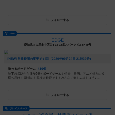
フォローする
バー
EDGE
愛知県名古屋市中区栄4-13-18栄スパークビル8F-B号
[NEW] 営業時間の変更です🙇‍♂️（2020年09月24日 21時39分）
遊べるボードゲーム
410個
地下鉄栄駅から徒歩5分♪ ボードゲームや特撮、映画、アニメ好きの皆
様へ届け！ 新規のお客様大歓迎です！みんなで楽しみましょう♪ ...
フォローする
プレイスペース