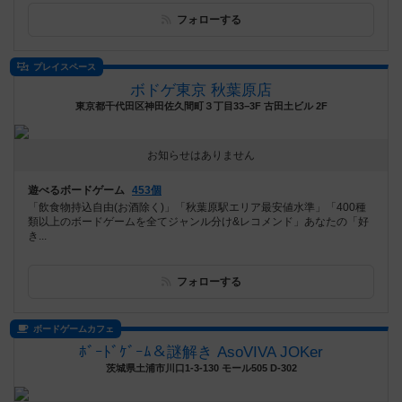
フォローする
プレイスペース
ボドゲ東京 秋葉原店
東京都千代田区神田佐久間町３丁目33−3F 古田土ビル 2F
お知らせはありません
遊べるボードゲーム
453個
「飲食物持込自由(お酒除く)」「秋葉原駅エリア最安値水準」「400種
類以上のボードゲームを全てジャンル分け&レコメンド」あなたの「好
き...
フォローする
ボードゲームカフェ
ﾎﾞｰﾄﾞｹﾞｰﾑ＆謎解き AsoVIVA JOKer
茨城県土浦市川口1-3-130 モール505 D-302