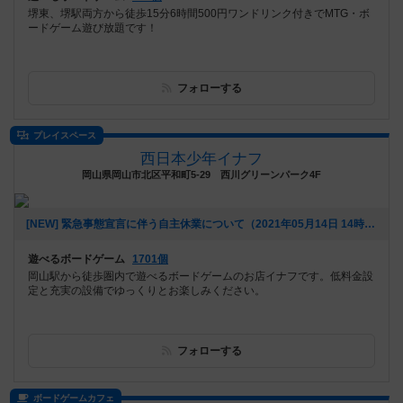
堺東、堺駅両方から徒歩15分6時間500円ワンドリンク付きでMTG・ボ
ードゲーム遊び放題です！
フォローする
プレイスペース
西日本少年イナフ
岡山県岡山市北区平和町5-29 西川グリーンパーク4F
[NEW] 緊急事態宣言に伴う自主休業について（2021年05月14日 14時23分）
遊べるボードゲーム
1701個
岡山駅から徒歩圏内で遊べるボードゲームのお店イナフです。低料金設
定と充実の設備でゆっくりとお楽しみください。
フォローする
ボードゲームカフェ