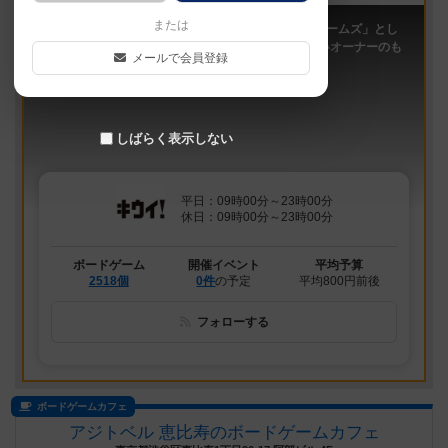
または
「キウイ！」は、2011年9月大阪日本橋で「キウイゲームズ」とし
てスタートしたボードゲームカフェです。 今は新しいオーナーのも
メールで会員登録
と、無...
しばらく表示しない
平日：09時00分～23時00分
休日：09時00分～23時00分
ボードゲーム
開催イベント
平均予算
2518個
0件
の予定
平均800円前後
フォローする
ボードゲームカフェ
アジトベル 恵比寿のボードゲームカフェ