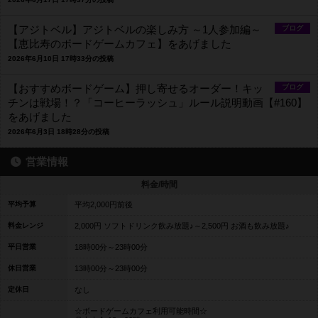
【アジトベル】アジトベルの楽しみ方 ～1人参加編～
ブログ
【恵比寿のボードゲームカフェ】をあげました
2026年6月10日 17時33分の投稿
【おすすめボードゲーム】押し寄せるオーダー！キッ
ブログ
チンは戦場！？「コーヒーラッシュ」ルール説明動画【#160】
をあげました
2026年6月3日 18時28分の投稿
営業情報
料金/時間
平均予算
平均2,000円前後
料金レンジ
2,000円 ソフトドリンク飲み放題♪～2,500円 お酒も飲み放題♪
平日営業
18時00分～23時00分
休日営業
13時00分～23時00分
定休日
なし
☆ボードゲームカフェ利用可能時間☆