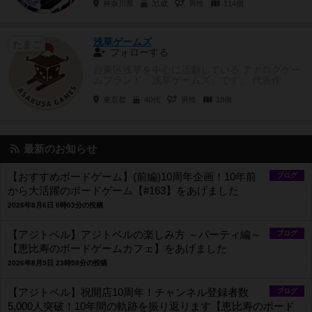
神奈川県
31歳
男性
114個
浅草ゲームズ
たまご
フォローする
台東区浅草を中心に活動している アナログゲー
ムブランド「浅草ゲームズ」です。 代表作
『化姫伝奇 〜狐火...
東京都
40代
男性
18個
最新のお知らせ
【おすすめボードゲーム】(前編)10周年企画！10年前
ブログ
から大活躍のボードゲーム【#163】をあげました
2026年8月6日 0時03分の投稿
【アジトベル】アジトベルの楽しみ方 ～パーティ編～
ブログ
【恵比寿のボードゲームカフェ】をあげました
2026年8月5日 23時58分の投稿
【アジトベル】祝開店10周年！チャンネル登録者数
ブログ
5,000人突破！10年間の軌跡を振り返ります【恵比寿のボード