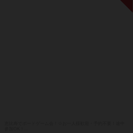
恵比寿でボードゲーム会！☆お一人様歓迎・予約不要！途中
参加OK！...