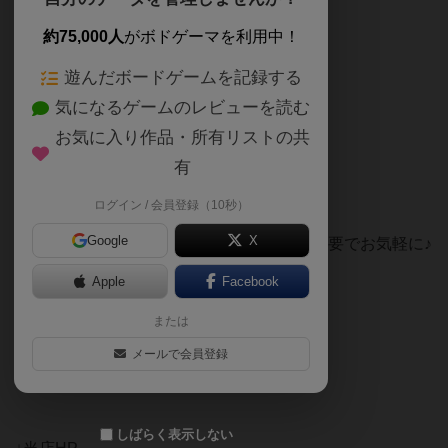
約75,000人
がボドゲーマを利用中！
平日 18～23時 休日 13~23時
遊んだボードゲームを記録する
毎日ボードゲームカフェ営業中！
気になるゲームのレビューを読む
お気に入り作品・所有リストの共
2,000円 ソフトドリンク飲み放題♪
有
3,000円 お酒も飲み放題♪
ログイン / 会員登録（10秒）
Google
X
毎日相席テーブルがあるので1人でも予約不要でお気軽に♪
Apple
Facebook
団体様はお電話で席予約がオススメ！
または
0364096037
メールで会員登録
お気軽に遊びに来てください♪
しばらく表示しない