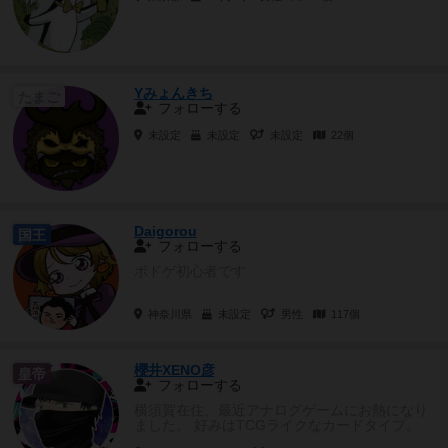
Yみょんきち
たまご
フォローする
未設定
未設定
未設定
22個
Daigorou
国王
フォローする
ボドゲ初心者です
神奈川県
未設定
男性
117個
櫻井XENO彦
皇帝
フォローする
横須賀在住、最近アナログゲームにお熱になり
ました。 好みはTCGライクなカードタイプ。