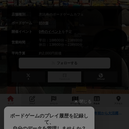
店舗種別
恵比寿のボードゲームカフェ
ボードゲーム
859個
開催イベント
0件のイベント
を予定
平日：18時00分～23時00分
営業時間
休日：13時00分～23時00分
平均予算
約2,000円前後
フォローする
X
Facebook
Official
閉じる
トップ
ブログ
イベント
ゲーム
一覧
料金
表
アクセス
【おすすめボードゲーム】(前編)10周年企画！10年前から大活躍のボードゲーム【#163】をあげました
最新情報
ボードゲームのプレイ履歴を記録し
て、
自分のデータを管理しませんか？
恵比寿駅 徒歩8分！