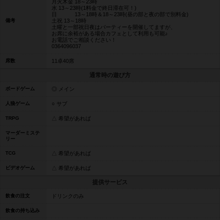
月火木金 18～23時
水 13～23時(1料金で終日滞在可！)
日 13～18時＆18～23時(昼の部と夜の部で別料金)
備考
土祝 13～18時
土曜と一部祝日夜はパーティーを開催してますが、
お席に余裕がある場合カフェとして利用も可能♪
お電話でご相談ください！
0364096037
席数
11卓40席
通常時の遊び方
ボードゲーム
◎ メイン
人狼ゲーム
○ サブ
TRPG
△ 希望があれば
マーダーミステ
リー
TCG
△ 希望があれば
ビデオゲーム
△ 希望があれば
提供サービス
飲食の注文
ドリンクのみ
飲食の持ち込み