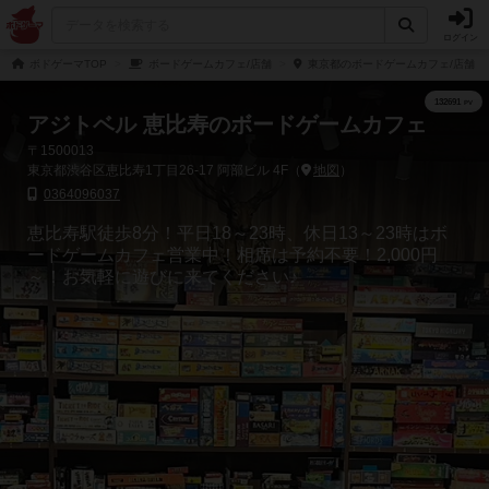
ログイン
ボドゲーマTOP
ボードゲームカフェ/店舗
東京都のボードゲームカフェ/店舗
アジトベル 恵比寿のボードゲームカフェ
〒1500013
東京都渋谷区恵比寿1丁目26-17 阿部ビル 4F（
地図
）
0364096037
恵比寿駅徒歩8分！平日18～23時、休日13～23時はボ
ードゲームカフェ営業中！相席は予約不要！2,000円
～！お気軽に遊びに来てください♪