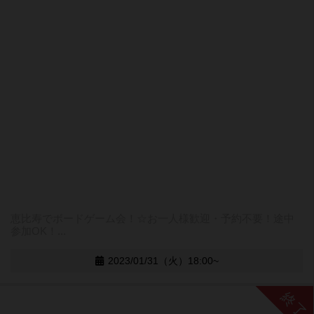
恵比寿でボードゲーム会！☆お一人様歓迎・予約不要！途中
参加OK！...
2023/01/31（火）18:00~
終了