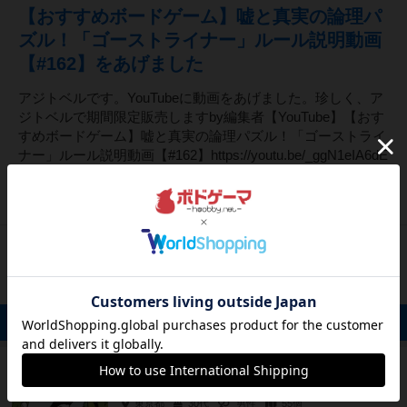
【おすすめボードゲーム】嘘と真実の論理パ
ズル！「ゴーストライナー」ルール説明動画
【#162】をあげました
アジトベルです。YouTubeに動画をあげました。珍しく、ア
ジトベルで期間限定販売しますby編集者【YouTube】【おす
すめボードゲーム】嘘と真実の論理パズル！「ゴーストライ
ナー」ルール説明動画【#162】https://youtu.be/_ggN1eIA6dE
～・～・～・～・～・～・～・～...
26
ページビュー
他605件のスタッフブログ
90名のフォロワー
もっと見る
Leo
たまご
フォローする
東京都
30代
男性
55個