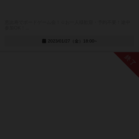
恵比寿でボードゲーム会！☆お一人様歓迎・予約不要！途中
参加OK！...
2023/01/27（金）18:00~
終了