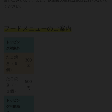
合がございます。また、飲酒後の運転は絶対に行わないで
ください。
フードメニューのご案内
トッピン
グ対象外
たこ焼
300
き（６
円
個）
たこ焼
500
き（１
円
２個）
トッピン
グ可能商