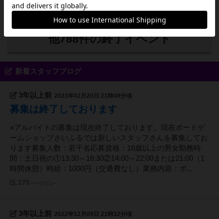
2024/11/16（土）13:00~
他788件の終了イベント
新着スタッフブログ
3年以上前
2023年02月20日 21時49分頃
募集は終了しております
※アルバイトの募集は現在終了しております。現在ボードゲ
ームショップさいふるでは新しいスタッフさんを募集してお
ります募集人数：若干名応募資格：18歳以上の男女勤務時
間：土日祝の①13:30～18:30②14:00～22:00または21:00（1
時間休憩）時給：1000円（交通費なし）業務内容：ボ...
275
ページビュー
3年以上前
2022年12月09日 21時32分頃