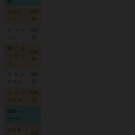
品
えびピ
500
ラフ
円
チャー
500
ハン
円
鶏ごぼ
500
うピラ
円
フ
チキン
500
ライス
円
カレー
500
ライス
円
追加トッ
ピング
からあ
300