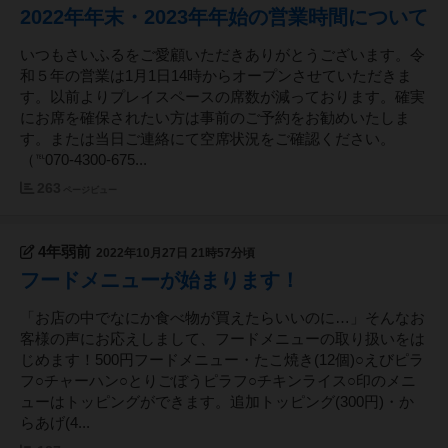
2022年年末・2023年年始の営業時間について
いつもさいふるをご愛顧いただきありがとうございます。令
和５年の営業は1月1日14時からオープンさせていただきま
す。以前よりプレイスペースの席数が減っております。確実
にお席を確保されたい方は事前のご予約をお勧めいたしま
す。または当日ご連絡にて空席状況をご確認ください。
（℡070-4300-675...
263
ページビュー
4年弱前
2022年10月27日 21時57分頃
フードメニューが始まります！
「お店の中でなにか食べ物が買えたらいいのに…」そんなお
客様の声にお応えしまして、フードメニューの取り扱いをは
じめます！500円フードメニュー・たこ焼き(12個)○えびピラ
フ○チャーハン○とりごぼうピラフ○チキンライス○印のメニ
ューはトッピングができます。追加トッピング(300円)・か
らあげ(4...