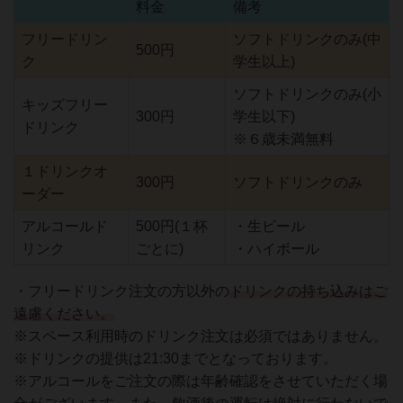
料金
備考
フリードリン
ソフトドリンクのみ(中
500円
ク
学生以上)
ソフトドリンクのみ(小
キッズフリー
300円
学生以下)
ドリンク
※６歳未満無料
１ドリンクオ
300円
ソフトドリンクのみ
ーダー
アルコールド
500円(１杯
・生ビール
リンク
ごとに)
・ハイボール
・フリードリンク注文の方以外の
ドリンクの持ち込みはご
遠慮ください。
※スペース利用時のドリンク注文は必須ではありません。
※ドリンクの提供は21:30までとなっております。
※アルコールをご注文の際は年齢確認をさせていただく場