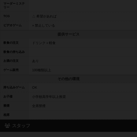
マーダーミステ
リー
TCG
△ 希望があれば
ビデオゲーム
× 禁止している
提供サービス
飲食の注文
ドリンク＋軽食
飲食の持ち込み
お酒の注文
あり
ゲーム販売
100種類以上
その他の環境
持ち込みゲーム
OK
お子様
小学校高学年以上推奨
禁煙
全席禁煙
相席
スタッフ