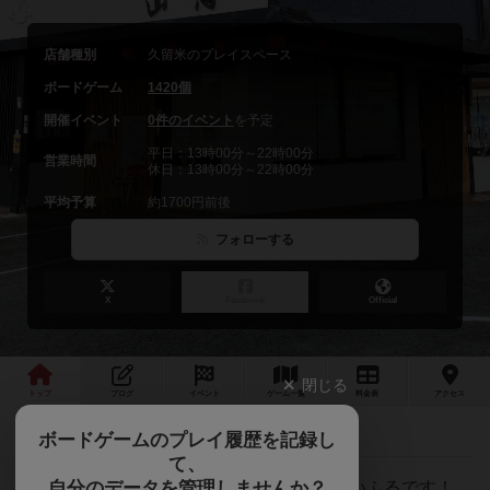
店舗種別
久留米のプレイスペース
ボードゲーム
1420個
開催イベント
0件のイベント
を予定
平日：13時00分～22時00分
営業時間
休日：13時00分～22時00分
平均予算
約1700円前後
フォローする
X
Facebook
Official
閉じる
トップ
ブログ
イベント
ゲーム
一覧
料金
表
アクセス
ポーカーを遊ぼう！【くるぽか】
最新情報
ボードゲームのプレイ履歴を記録し
て、
自分のデータを管理しませんか？
ボードゲームが遊べるお店、買えるお店さいふるです！