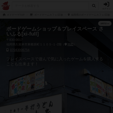
ログイン
ボドゲーマTOP
ボードゲームカフェ/店舗
福岡県のボードゲームカフェ/店舗
ボードゲームショップ＆プレイスペース さ
いふる[xi-full]
〒830-0017
福岡県久留米市東櫛原町１１０５-１-2階（
地図
）
07043006754
プレイスペースで遊んで気に入ったゲームを購入する
ことも出来ます！