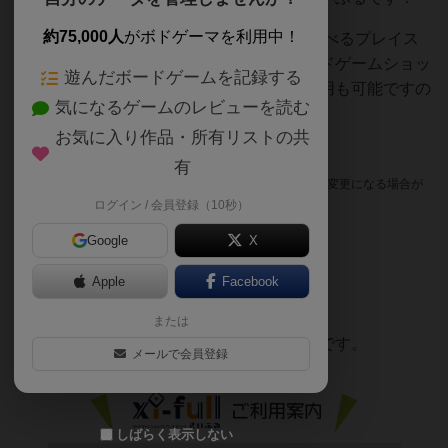
約75,000人
がボドゲーマを利用中！
世界の1500種類を超えるボードゲームで遊べるプレイス
ペースと、定番や最新作を取り揃えたボードゲームショッ
遊んだボードゲームを記録する
プを併設しています。ショップのみのご利用も可能ですの
気になるゲームのレビューを読む
でお気軽にお立ち寄りください。
お気に入り作品・所有リストの共
当店の料金システムについて
有
（以下は令和８年４月１日時点での料金体系の案内です。変更になる場合が
ログイン / 会員登録（10秒）
ございます。）
Google
X
Apple
Facebook
遊技料金のご案内
または
プレイスペースの利用料金は下記のとおりです。
メールで会員登録
しばらく表示しない