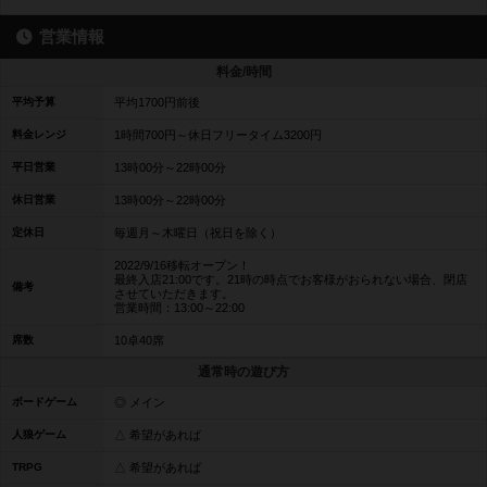
営業情報
料金/時間
平均予算
平均1700円前後
料金レンジ
1時間700円～休日フリータイム3200円
平日営業
13時00分～22時00分
休日営業
13時00分～22時00分
定休日
毎週月～木曜日（祝日を除く）
2022/9/16移転オープン！
最終入店21:00です。21時の時点でお客様がおられない場合、閉店
備考
させていただきます。
営業時間：13:00～22:00
席数
10卓40席
通常時の遊び方
ボードゲーム
◎ メイン
人狼ゲーム
△ 希望があれば
TRPG
△ 希望があれば