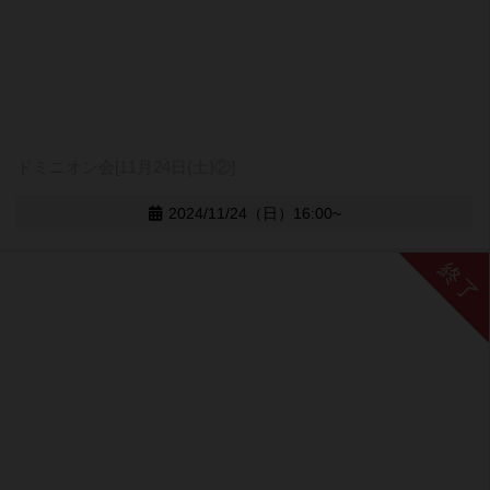
ドミニオン会[11月24日(土)②]
2024/11/24（日）16:00~
終了