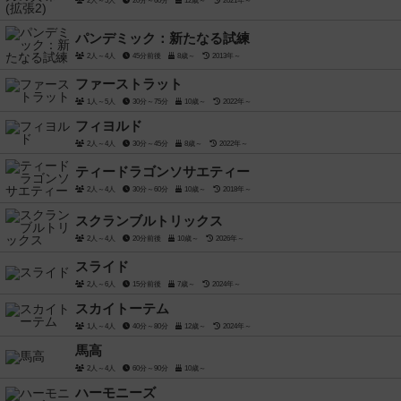
2人～5人
20分～60分
12歳～
2021年～
パンデミック：新たなる試練
2人～4人
45分前後
8歳～
2013年～
ファーストラット
1人～5人
30分～75分
10歳～
2022年～
フィヨルド
2人～4人
30分～45分
8歳～
2022年～
ティードラゴンソサエティー
2人～4人
30分～60分
10歳～
2018年～
スクランブルトリックス
2人～4人
20分前後
10歳～
2026年～
スライド
2人～6人
15分前後
7歳～
2024年～
スカイトーテム
1人～4人
40分～80分
12歳～
2024年～
馬高
2人～4人
60分～90分
10歳～
ハーモニーズ