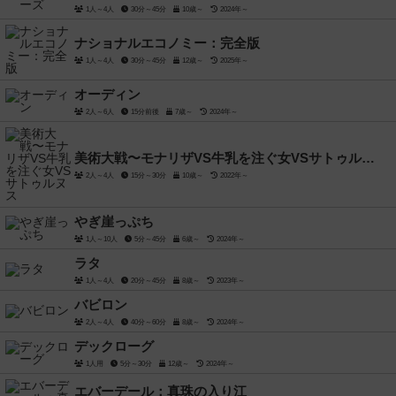
1人～4人
30分～45分
10歳～
2024年～
ナショナルエコノミー：完全版
1人～4人
30分～45分
12歳～
2025年～
オーディン
2人～6人
15分前後
7歳～
2024年～
美術大戦〜モナリザVS牛乳を注ぐ女VSサトゥルヌス
2人～4人
15分～30分
10歳～
2022年～
やぎ崖っぷち
1人～10人
5分～45分
6歳～
2024年～
ラタ
1人～4人
20分～45分
8歳～
2023年～
バビロン
2人～4人
40分～60分
8歳～
2024年～
デックローグ
1人用
5分～30分
12歳～
2024年～
エバーデール：真珠の入り江