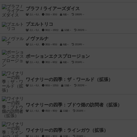
ブラフ / ライアーズダイス
2人～6人
15分～30分
8歳～
1993年～
プエルトリコ
2人～5人
90分～150分
12歳～
2002年～
ノヴァルナ
1人～4人
30分～60分
8歳～
2019年～
ポーションエクスプロージョン
2人～4人
30分～60分
8歳～
2016年～
ワイナリーの四季：ザ・ワールド（拡張）
1人～6人
60分～120分
13歳～
2022年～
ワイナリーの四季：ブドウ畑の訪問者（拡張）
1人～6人
45分～90分
13歳～
2016年～
ワイナリーの四季：ラインガウ（拡張）
1人～6人
60分～90分
12歳～
2018年～