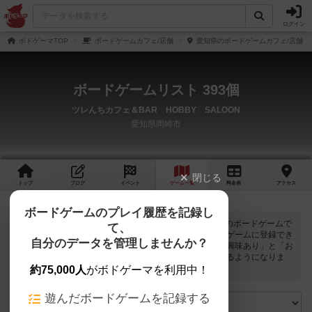
ログイン
ボドゲーマTOP
ボードゲームカフェ/店舗
愛知県のボードゲームカフェ/店舗
ボードゲームリスト 393個
ツレんちカフェ＆BAR HOBBY SALOON
愛知県岡崎市
閉じる
トップ
ブログ
イベント
ゲーム
一覧
料金
表
アクセス
ボードゲームのプレイ履歴を記録し
ツレんちカフェ＆BAR HOBBY SALOONでは
393
個のボードゲームで
て、
遊ぶことができます。ログインすると自分のマイボードゲームに登録でき
自分のデータを管理しませんか？
るボタンが表示されます。また、マイボードゲームの「興味あり」と「お
気に入り」に該当するボードゲームがピックアップされるようになりま
す。
約75,000人
がボドゲーマを利用中！
遊んだボードゲームを記録する