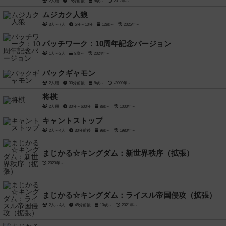
2人用
15分前後
8歳～
2017年～
ムジカク人狼
3人～7人
5分～10分
12歳～
2025年～
パッチワーク：10周年記念バージョン
1人～2人
8歳～
2024年～
バックギャモン
2人用
30分前後
8歳～
-3000年～
将棋
2人用
30分～600分
8歳～
1000年～
キャントストップ
2人～4人
30分前後
9歳～
1980年～
まじかる☆キングダム：新世界秩序（拡張）
2023年～
まじかる☆キングダム：ライスル帝国侵攻（拡張）
2人～4人
45分前後
10歳～
2021年～