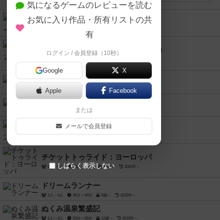
気になるゲームのレビューを読む
お気に入り作品・所有リストの共
キング・オブ・トーキョー
2人～6人
30分～60分
8歳～
2011年～
有
カスカディア：ランドマーク（拡張）
ログイン / 会員登録（10秒）
1人～6人
30分～45分
10歳～
2023年～
Google
X
カスカディア
1人～4人
30分～45分
14歳～
2021年～
Apple
Facebook
スペースベース
または
2人～5人
30分～75分
14歳～
2018年～
エイリアン・フロンティア
メールで会員登録
2人～4人
90分前後
13歳～
2010年～
チケットトゥライド：ヨーロッパ
しばらく表示しない
2人～5人
60分～100分
13歳～
2005年～
ドリームランナー
2人～4人
30分～40分
8歳～
2020年～
ぬくみ温泉繁盛記
1人～4人
20分～60分
12歳～
2020年～