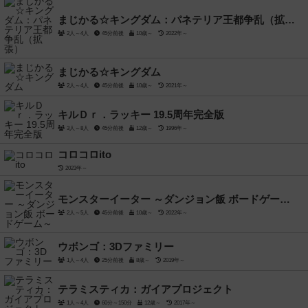
まじかる☆キングダム：パネテリア王都争乱（拡張）
2人～4人
45分前後
10歳～
2022年～
まじかる☆キングダム
2人～4人
45分前後
10歳～
2021年～
キルＤｒ．ラッキー 19.5周年完全版
3人～8人
45分前後
12歳～
1996年～
コロコロito
2023年～
モンスターイーター ～ダンジョン飯 ボードゲーム～
2人～5人
45分前後
10歳～
2022年～
ウボンゴ：3Dファミリー
1人～4人
25分前後
8歳～
2019年～
テラミスティカ：ガイアプロジェクト
1人～4人
60分～150分
12歳～
2017年～