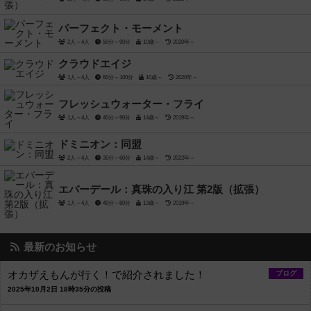
パーフェクト・モーメント
2人～4人
50分～90分
10歳～
2020年～
クラウドエイジ
1人～4人
60分～100分
10歳～
2020年～
フレッシュウォーター・フライ
1人～4人
40分～90分
14歳～
2019年～
ドミニオン：同盟
2人～4人
30分～60分
14歳～
2022年～
エバーデール：真珠の入り江 第2版（拡張）
1人～4人
40分～80分
13歳～
2019年～
最新のお知らせ
オカザえもんが行く！で紹介されました！
ブログ
2025年10月2日 18時35分の投稿