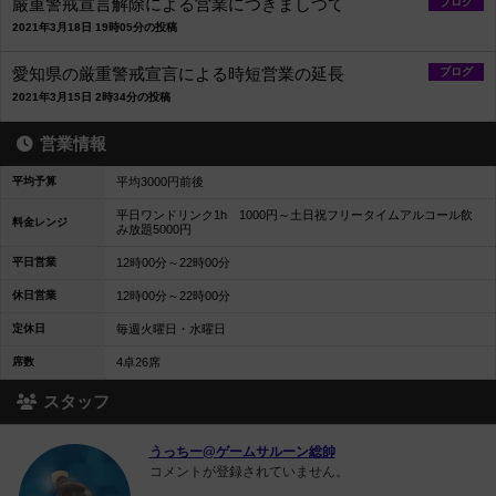
厳重警戒宣言解除による営業につきましつて
ブログ
2021年3月18日 19時05分の投稿
愛知県の厳重警戒宣言による時短営業の延長
ブログ
2021年3月15日 2時34分の投稿
営業情報
平均予算
平均3000円前後
平日ワンドリンク1h 1000円～土日祝フリータイムアルコール飲
料金レンジ
み放題5000円
平日営業
12時00分～22時00分
休日営業
12時00分～22時00分
定休日
毎週火曜日・水曜日
席数
4卓26席
スタッフ
うっちー@ゲームサルーン総帥
コメントが登録されていません。