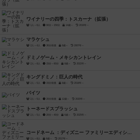
ワイナリーの四季：トスカーナ（拡張）
1人～6人
60分～150分
14歳～
2016年～
マラケシュ
2人～4人
30分前後
6歳～
2007年～
ドミノゲーム・メキシカントレイン
2人～8人
15分～60分
8歳～
2022年～
キングドミノ：巨人の時代
2人～5人
15分前後
8歳～
2018年～
バイツ
2人～5人
20分前後
12歳～
2020年～
トーネードスプラッシュ
2人～5人
20分～40分
6歳～
2025年～
コードネーム ：ディズニー ファミリーエディション
2人～8人
8歳～
2017年～