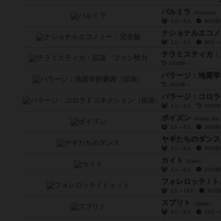
パルミラ
（Palmyra）
2人～4人
60分
ナショナルエコノ
1人～4人
30分
テラミスティカ：
2025年～
バラージ：地質学
2023年～
バラージ：コロラ
2人～4人
2024
ポイズン
（Friday the 
3人～6人
30分
ヤギたちのダンス
2人～8人
30分
カイト
（Kites）
2人～6人
10分
フォレロッテ / 
2人～10人
30
スプリト
（Splito）
3人～8人
15分