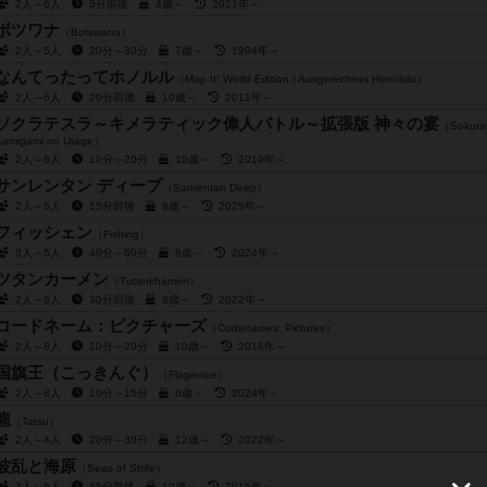
2人～6人
5分前後
4歳～
2021年～
ボツワナ
（Botswana）
2人～5人
20分～30分
7歳～
1994年～
なんてったってホノルル
（Map It! World Edition / Ausgerechnet Honolulu）
2人～6人
20分前後
10歳～
2011年～
ソクラテスラ～キメラティック偉人バトル～拡張版 神々の宴
（Sokurat
Kamigami no Utage）
2人～6人
10分～20分
10歳～
2019年～
サンレンタン ディープ
（Sanrentan Deep）
2人～6人
15分前後
8歳～
2025年～
フィッシェン
（Fishing）
3人～5人
40分～60分
8歳～
2024年～
ツタンカーメン
（Tutankhamen）
2人～6人
30分前後
8歳～
2022年～
コードネーム：ピクチャーズ
（Codenames: Pictures）
2人～8人
10分～20分
10歳～
2016年～
国旗王（こっきんぐ）
（Flagenius）
2人～8人
10分～15分
6歳～
2024年～
龍
（Tatsu）
2人～4人
20分～30分
12歳～
2022年～
波乱と海原
（Seas of Strife）
3人～6人
45分前後
10歳～
2015年～