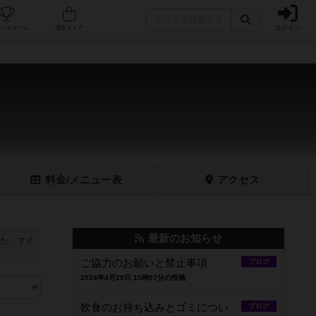
ログイン
フェ/店舗
人気ボードゲーム
通販ストア
料金
/メニュー
表
アクセス
最新のお知らせ
た、マイ
ご協力のお願いと禁止事項
ブログ
2024年4月29日 15時07分の投稿
飲食のお持ち込みとゴミについ
ブログ