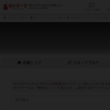
ボードゲームカフェに行こう！
610件以上の店舗情報
データベース
検
ボドゲーマTOP
ボードゲームカフェ/店舗
兵庫県のボードゲームカフェ/店舗
店舗
トップ
スタッフ
ブログ
ボードゲームサロンTKOでは
486
個のボードゲームで遊ぶことができま
ボードゲームの「興味あり」と「お気に入り」に該当するボードゲーム