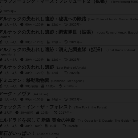
テラフォーミング・マーズ：プレリュード２（拡張）
（Terraforming Mars
2）
2024年～
アルナックの失われし遺跡：秘境への険路
（Lost Ruins of Arnak: Twisted Pat
1人～4人
60分～120分
12歳～
2025年～
アルナックの失われし遺跡：調査隊長（拡張）
（Lost Ruins of Arnak: Expedi
Leaders）
1人～4人
30分～120分
12歳～
2021年～
アルナックの失われし遺跡：消えた調査隊（拡張）
（Lost Ruins of Arnak: 
Expedition）
1人～4人
30分～120分
12歳～
2023年～
アルナックの失われし遺跡
（Lost Ruins of Arnak）
1人～4人
30分～120分
12歳～
2020年～
ドミニオン：移動動物園
（Dominion: Menagerie）
2人～4人
30分前後
14歳～
2020年～
アーク・ノヴァ
（Ark Nova）
1人～4人
90分～150分
14歳～
2021年～
フォックス・イン・ザ・フォレスト
（The Fox in the Forest）
2人用
30分前後
10歳～
2017年～
エルドラドを探して 新版 黄金の神殿
（The Quest for El Dorado: The Golden Te
2人～4人
30分～60分
10歳～
2026年～
宝石がいっぱい！
（A lot of Gems）