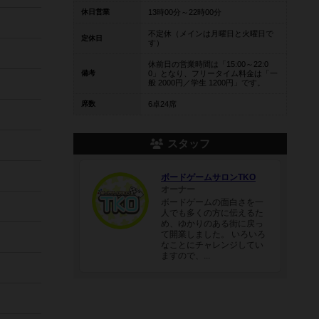
休日営業
13時00分～22時00分
不定休（メインは月曜日と火曜日で
定休日
す）
休前日の営業時間は「15:00～22:0
備考
0」となり、フリータイム料金は「一
般 2000円／学生 1200円」です。
席数
6卓24席
スタッフ
ボードゲームサロンTKO
オーナー
ボードゲームの面白さを一
人でも多くの方に伝えるた
め、ゆかりのある街に戻っ
て開業しました。 いろいろ
なことにチャレンジしてい
ますので、...