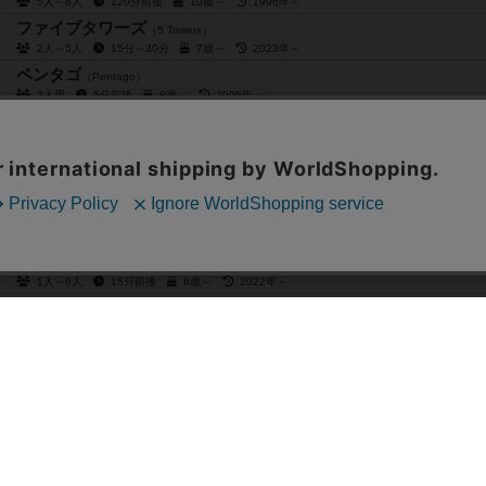
5人～6人
120分前後
10歳～
1996年～
ファイブタワーズ
（5 Towers）
2人～5人
15分～30分
7歳～
2023年～
ペンタゴ
（Pentago）
2人用
5分前後
8歳～
2005年～
ボトルインプ ～びんの悪魔～
（Bottle Imp）
2人～6人
15分～30分
10歳～
2024年～
タイガー＆ドラゴン
（Tiger & Dragon）
2人～5人
20分前後
8歳～
2021年～
ナナトリドリ
（Nana toridori）
2人～6人
10分～20分
6歳～
2023年～
ポイ
（poi）
1人～6人
15分前後
6歳～
2022年～
タルギ
（Targi）
2人用
60分前後
12歳～
2012年～
ジャイプル
（Jaipur）
2人用
30分前後
12歳～
2009年～
ベニス・コネクション
（Venice Connection）
2人用
10分前後
10歳～
1996年～
トゥールームス
（TWO ROOMS）
2人用
10分前後
15歳～
2021年～