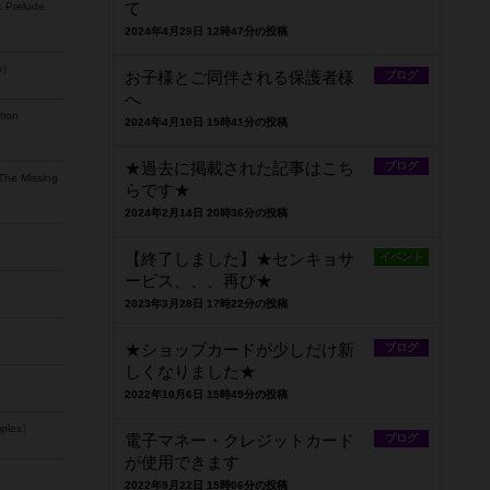
: Prelude
て
2024年4月29日 12時47分の投稿
hs）
お子様とご同伴される保護者様
ブログ
へ
tion
2024年4月10日 15時41分の投稿
★過去に掲載された記事はこち
ブログ
The Missing
らです★
2024年2月14日 20時36分の投稿
【終了しました】★センキョサ
イベント
ービス、、、再び★
2023年3月28日 17時22分の投稿
★ショップカードが少しだけ新
ブログ
しくなりました★
2022年10月6日 15時49分の投稿
mples）
電子マネー・クレジットカード
ブログ
が使用できます
2022年9月22日 15時06分の投稿