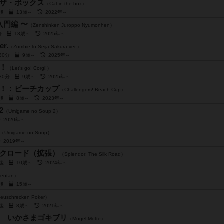
ザ・ボックス
（Cat in the box）
前後
13歳～
2022年～
入門編 〜
（Zenshinken Juroppo Nyumonhen）
0分
13歳～
2025年～
r.
（Zombie to Seija Sakura ver.）
～30分
9歳～
2025年～
！
（Let's go! Corgi!）
～30分
9歳～
2025年～
！：ビーチカップ
（Challengers! Beach Cup）
前後
8歳～
2023年～
2
（Umigame no Soup 2）
2020年～
（Umigame no Soup）
2019年～
クロード（拡張）
（Splendor: The Silk Road）
前後
10歳～
2024年～
rentan）
前後
15歳～
euschrecken Poker）
前後
8歳～
2021年～
いかさまゴキブリ
（Mogel Motte）