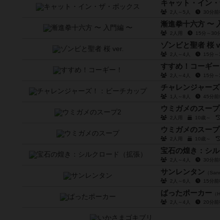
キャット・イン・
2人～5人
30分
漸進拳十六方 〜 
2人用
15分～3
ゾンビと聖者 桜 ve
2人～4人
15分
すすめ！コーギー
2人～4人
15分
チャレンジャーズ
1人～8人
45分
ウミガメのスープ
2人用
10歳～
ウミガメのスープ
2人用
10歳～
宝石の煌き：シル
2人～4人
30分
サンレンタン
（San
2人～6人
15分
ばったポーカー
（H
2人～4人
20分