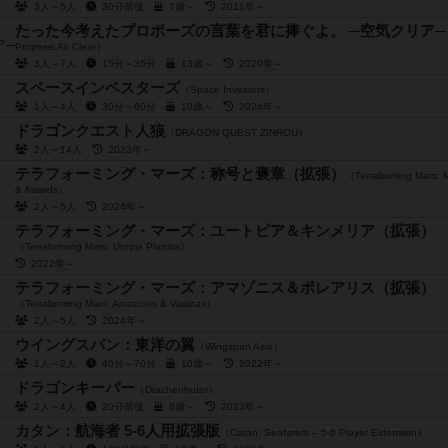
3人～5人
30分前後
7歳～
2011年～
たった今考えたプロポーズの言葉を君に捧ぐよ。 ─空気クリア
Propose:Air Clear）
3人～7人
15分～35分
13歳～
2020年～
スペースインベスターズ
（Space Investers）
1人～4人
30分～60分
10歳～
2024年～
ドラゴンクエスト人狼
（DRAGON QUEST ZINROU）
2人～14人
2023年～
テラフォーミング・マーズ：称号と褒章（拡張）
（Terraforming Mars: M
& Awards）
2人～5人
2024年～
テラフォーミング・マーズ：ユートピア＆キンメリア（拡張）
（Terraforming Mars: Utopia Planitia）
2022年～
テラフォーミング・マーズ：アマゾニス＆ボレアリス（拡張）
（Terraforming Mars: Amazonis & Vastitas）
2人～5人
2024年～
ウイングスパン：東洋の翼
（Wingspan Asia）
1人～2人
40分～70分
10歳～
2022年～
ドラゴンキーパー
（Drachenhuter）
2人～4人
20分前後
8歳～
2023年～
カタン：航海者 5-6人用拡張版
（Catan: Seafarers – 5-6 Player Extension）