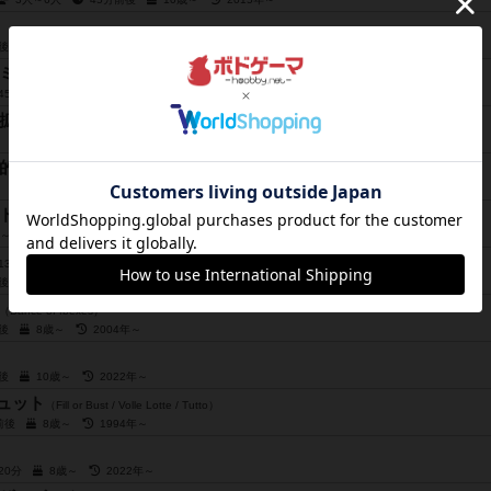
前後
12歳～
ミー：完全版
（National Economy: Complete version）
～45分
12歳～
2025年～
拡張 ファン勢力
（Terra Mystica: Fan Factions）
的要因（拡張）
（Barrage: The Geological Factor）
ドコネクション（拡張）
（Barrage: New Lands – The Colorado Connection）
年～
13th / Poison）
前後
8歳～
2005年～
（Dance of Ibexes）
前後
8歳～
2004年～
前後
10歳～
2022年～
トュット
（Fill or Bust / Volle Lotte / Tutto）
分前後
8歳～
1994年～
～20分
8歳～
2022年～