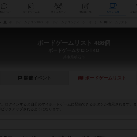
索
新着レビュー
ボードゲーム会
コミュニティ
掲示板一覧
カ
ボードゲームサロンTKO（ボードゲームサロンティーケーオー）
ゲームリスト
ボードゲームリスト 486個
ボードゲームサロンTKO
兵庫県明石市
開催
イベント
ボード
ゲーム
リスト
す。ログインすると自分のマイボードゲームに登録できるボタンが表示されます。ま
がピックアップされるようになります。