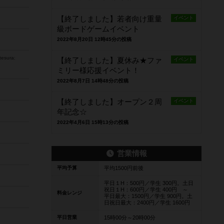
【終了しました】若者向け重量
イベント
級ボードゲームイベント
2022年8月20日 12時45分の投稿
esura:
【終了しました】夏休み★ファ
イベント
ミリー様応援イベント！
2022年8月7日 14時48分の投稿
【終了しました】オープン２周
イベント
年記念☆
2022年4月6日 15時13分の投稿
営業情報
平均予算
平均1500円前後
平日１H：500円／学生 300円。土日
祝日１H：600円／学生 400円 ～
料金レンジ
平日最大：1500円／学生 900円。土
日祝日最大：2400円／学生 1600円
平日営業
15時00分～20時00分