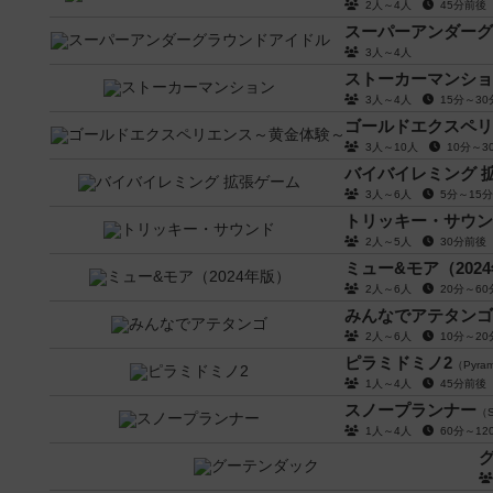
2人～4人
45分前
スーパーアンダーグ
3人～4人
ストーカーマンショ
3人～4人
15分～3
ゴールドエクスペリ
3人～10人
10分～
バイバイレミング 
3人～6人
5分～1
トリッキー・サウン
2人～5人
30分前
ミュー&モア（202
2人～6人
20分～6
みんなでアテタンゴ
2人～6人
10分～2
ピラミドミノ2
（Pyrami
1人～4人
45分前
スノープランナー
（S
1人～4人
60分～1