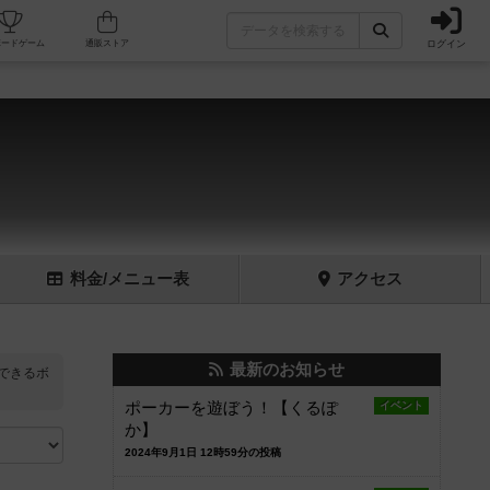
ログイン
フェ/店舗
人気ボードゲーム
通販ストア
料金
/メニュー
表
アクセス
最新のお知らせ
できるボ
ポーカーを遊ぼう！【くるぽ
イベント
か】
2024年9月1日 12時59分の投稿