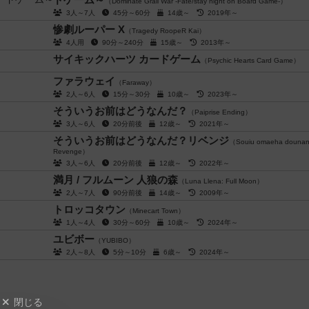
（Dominate Grail War -Fate/stay night on Board Game-）
3人～7人
45分～60分
14歳～
2019年～
惨劇ルーパー X
（Tragedy RoopeR Kai）
4人用
90分～240分
15歳～
2013年～
サイキックハーツ カードゲーム
（Psychic Hearts Card Game）
ファラウェイ
（Faraway）
2人～6人
15分～30分
10歳～
2023年～
そういうお前はどうなんだ？
（Paiprise Ending）
3人～6人
20分前後
12歳～
2021年～
そういうお前はどうなんだ？リベンジ
（Souiu omaeha douna
Revenge）
3人～6人
20分前後
12歳～
2022年～
満月 / フルムーン 人狼の森
（Luna Llena: Full Moon）
2人～7人
90分前後
14歳～
2009年～
トロッコタウン
（Minecart Town）
1人～4人
30分～60分
10歳～
2024年～
ユビボー
（YUBIBO）
2人～8人
5分～10分
6歳～
2024年～
閉じる