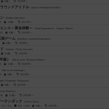
後
8歳～
2018年～
ラウンドアイドル
（super undergroaund idol）
ン
（Stalker Mansion）
0分
15歳～
2017年～
エンス～黄金体験～
（Gold Experience - Ougon Taiken）
30分
8歳～
2016年～
拡張ゲーム
（ByeBye Lemming Extension）
5分
8歳～
2018年～
ド
（Xylotar / Tricky Sounds）
後
14歳～
2024年～
4年版）
（Mü & more: Revised Edition）
0分
10歳～
2024年～
（Minna de atetango）
0分
8歳～
2024年～
do: Forgotten Treasures）
後
8歳～
2025年～
now Planner）
20分
12歳～
2023年～
グーテンダック
（Guten Duck）
3人～6人
5分～10分
6歳～
2025年～