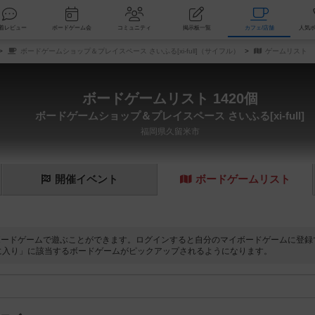
索
新着レビュー
ボードゲーム会
コミュニティ
掲示板一覧
カ
ボードゲームショップ＆プレイスペース さいふる[xi-full]（サイフル）
ゲームリスト
ボードゲームリスト 1420個
ボードゲームショップ＆プレイスペース さいふる[xi-full]
福岡県久留米市
開催
イベント
ボード
ゲーム
リスト
ボードゲームで遊ぶことができます。ログインすると自分のマイボードゲームに登録
に入り」に該当するボードゲームがピックアップされるようになります。