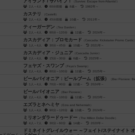
アイランド / サバイブ！
（Survive: Escape from Atlantis!）
2人～4人
60分前後
8歳～
1982年～
カステリ
（Castelli）
2人～4人
45分前後
10歳～
2011年～
ティーガーデン
（Tea Garden）
2人～4人
90分～120分
12歳～
2024年～
カスカディア：プロモカード
（Cascadia: Kickstarter Promo Cards
1人～4人
30分～45分
10歳～
2021年～
カスカディア・ジュニア
（Cascadia Junior）
2人～4人
15分～30分
6歳～
2025年～
フェヤズ・スワンプ
（Feya's Swamp）
2人～4人
80分～100分
12歳～
2025年～
ビールパイオニア：ビールブーム（拡張）
（Bier Pioniere: 
1人～4人
70分～90分
12歳～
2024年～
ビールパイオニア
（Bier Pioniere）
2人～4人
75分～100分
12歳～
2023年～
エズラとネヘミヤ
（Ezra and Nehemiah）
1人～4人
90分～120分
13歳～
2024年～
ミリオンダラードゥードー
（The Million Dollar Doodle）
4人～7人
30分～60分
14歳～
2020年～
ドミネイトグレイルウォー ～フェイト/ステイナイト オ
ドゲーム～