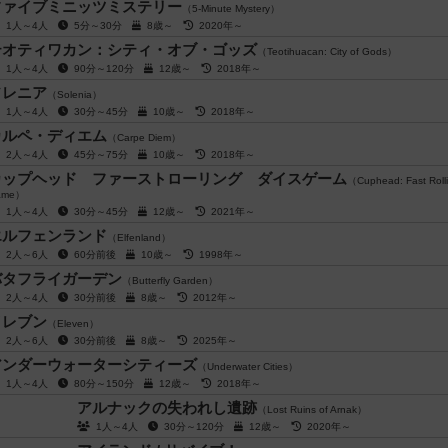
ファイブミニッツミステリー
（5-Minute Mystery）
1人～4人
5分～30分
8歳～
2020年～
テオティワカン：シティ・オブ・ゴッズ
（Teotihuacan: City of Gods）
1人～4人
90分～120分
12歳～
2018年～
ソレニア
（Solenia）
1人～4人
30分～45分
10歳～
2018年～
カルペ・ディエム
（Carpe Diem）
2人～4人
45分～75分
10歳～
2018年～
カップヘッド ファーストローリング ダイスゲーム
（Cuphead: Fast Rolli
ame）
1人～4人
30分～45分
12歳～
2021年～
エルフェンランド
（Elfenland）
2人～6人
60分前後
10歳～
1998年～
バタフライガーデン
（Butterfly Garden）
2人～4人
30分前後
8歳～
2012年～
イレブン
（Eleven）
2人～6人
30分前後
8歳～
2025年～
アンダーウォーターシティーズ
（Underwater Cities）
1人～4人
80分～150分
12歳～
2018年～
アルナックの失われし遺跡
（Lost Ruins of Arnak）
1人～4人
30分～120分
12歳～
2020年～