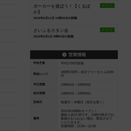
ポーカーを遊ぼう！【くるぽ
イベント
か】
2024年4月11日 14時26分の投稿
さいふるカタン会
イベント
2024年4月1日 9時59分の投稿
営業情報
平均予算
平均1700円前後
1時間700円～休日フリータイム3200
料金レンジ
円
平日営業
13時00分～22時00分
休日営業
13時00分～22時00分
定休日
毎週月～木曜日（祝日を除く）
2022/9/16移転オープン！
最終入店21:00です。21時の時点でお
備考
客様がおられない場合、閉店させて
いただきます。
営業時間：13:00～22:00