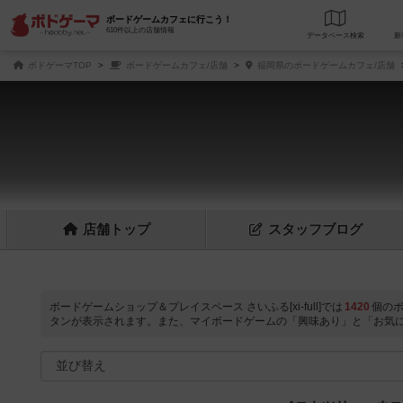
ボードゲームカフェに行こう！
610件以上の店舗情報
データベース
検
ボドゲーマTOP
ボードゲームカフェ/店舗
福岡県のボードゲームカフェ/店舗
店舗
トップ
スタッフ
ブログ
ボードゲームショップ＆プレイスペース さいふる[xi-full]では
1420
個の
タンが表示されます。また、マイボードゲームの「興味あり」と「お気