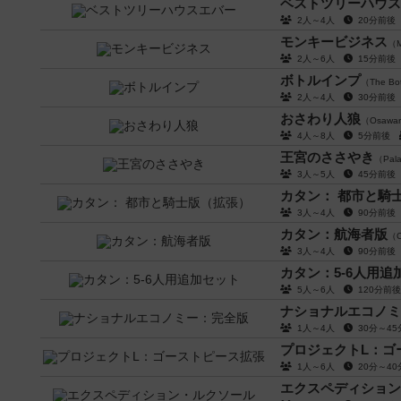
ベストツリーハウス
2人～4人
20分前
モンキービジネス
（M
2人～6人
15分前
ボトルインプ
（The Bott
2人～4人
30分前
おさわり人狼
（Osawari
4人～8人
5分前後
王宮のささやき
（Pala
3人～5人
45分前
カタン： 都市と騎
3人～4人
90分前
カタン：航海者版
（C
3人～4人
90分前
カタン：5-6人用追
5人～6人
120分
ナショナルエコノミ
1人～4人
30分～4
プロジェクトL：ゴ
1人～6人
20分～4
エクスペディション