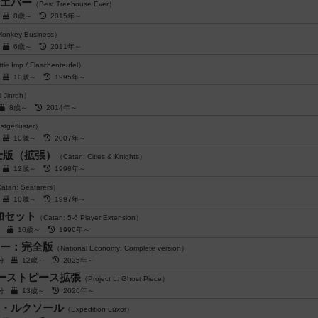
エバー
（Best Treehouse Ever）
後
8歳～
2015年～
onkey Business）
後
6歳～
2011年～
le Imp / Flaschenteufel）
後
10歳～
1995年～
 Jinroh）
8歳～
2014年～
stgeflüster）
後
10歳～
2007年～
士版（拡張）
（Catan: Cities & Knights）
後
12歳～
1998年～
atan: Seafarers）
後
10歳～
1997年～
加セット
（Catan: 5-6 Player Extension）
前後
10歳～
1996年～
ー：完全版
（National Economy: Complete version）
5分
12歳～
2025年～
ーストピース拡張
（Project L: Ghost Piece）
0分
13歳～
2020年～
・ルクソール
（Expedition Luxor）