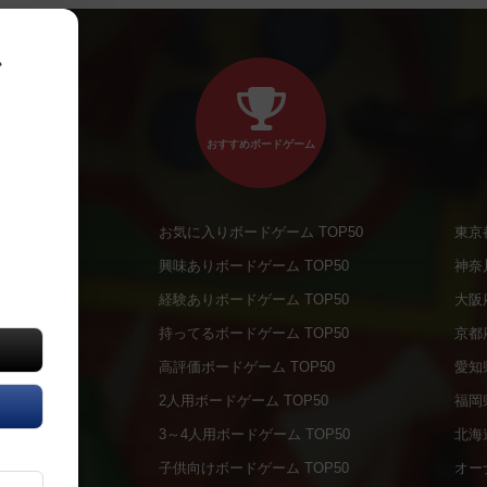
、
おすすめボードゲーム
お気に入りボードゲーム TOP50
東京
商品
興味ありボードゲーム TOP50
神奈
商品
経験ありボードゲーム TOP50
大阪
通販商品
持ってるボードゲーム TOP50
京都
販商品
高評価ボードゲーム TOP50
愛知
の通販商品
2人用ボードゲーム TOP50
福岡
の通販商品
3～4人用ボードゲーム TOP50
北海
について
子供向けボードゲーム TOP50
オー