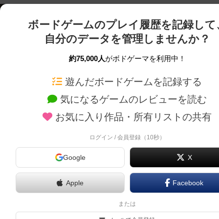
ボードゲームのプレイ履歴を記録して
自分のデータを管理しませんか？
約75,000人
がボドゲーマを利用中！
ボドゲーマTOP
ボードゲーム通販
遊んだボードゲームを記録する
気になるゲームのレビューを読む
ボードゲームを検索する
新作・再入荷情報
お気に入り作品・所有リストの共有
ボードゲームの新着レビュー
定番ボードゲームの通販
ボードゲーム会情報
国産ボードゲームの通販
ログイン / 会員登録（10秒）
メカニクス特集
子供向けボードゲームの
Google
X
掲示板・トピックス
2人用ボードゲームの通
ボドとも・会員一覧
20分以下のボードゲーム
Apple
Facebook
ボードゲーム業界コラム
60分以上のボードゲーム
または
ボドゲーマご利用案内
割引購入！ボドクーポン