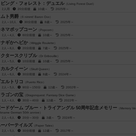
リビング・フォレスト：デュエル
（Living Forest Duel）
2人用
20分前後
10歳～
2025年～
ニムト男爵
（6 nimmt! Baron Oxx）
2人～10人
30分前後
8歳～
2025年～
シネマポップコーン
（Popcorn）
2人～4人
60分前後
10歳～
2025年～
ウナギかヘビか
（Wriggle Roulette）
2人～8人
20分前後
7歳～
2025年～
ドクタースクリブル
（Dr Gribouille）
2人～5人
10分前後
10歳～
2025年～
スカルクイーン
（Skull Queen）
2人～6人
30分前後
8歳～
2024年～
プエルトリコ
（Puerto Rico）
2人～5人
90分～150分
12歳～
2002年～
ドラゴンの宝
（Dragonquest: Fantasy Dice Game）
1人～4人
30分～40分
12歳～
2022年～
ボードゲーム ブルー・トライアングル 50周年記念メモリー
（Memory Ver
ckname German 50th annive）
2人～6人
20分～30分
3歳～
2024年～
ペーパーテイルズ
（Paper Tales）
2人～5人
30分前後
12歳～
2017年～