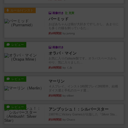
ルール/インスト
画像付き
充実
パーミッド
おばあちゃんは猫が大好きです!しかし、あまりに
も多くの猫を飼っているた...
約4時間前
by jurong
レビュー
画像付き
オラパ・マイン
お気に入りのplayte製です。オラパスペースから
やり、気に入りました...
約4時間前
by くみ
レビュー
マーリン
４人プレイ。インスト1時間プレイ2時間半。結構
ダイス運と手札のカード運...
約5時間前
by oliber
レビュー
アンブッシュ！：シルバースター
1987年にVictory Gamesが出版した『Silver Sta...
約5時間前
by Chaco