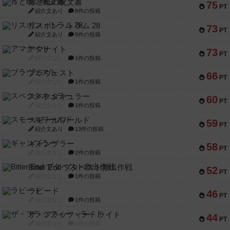
宵と暁の呪文書
75
PT
紹介文あり
8件の投稿
リスボン・トラム 28
73
PT
紹介文あり
9件の投稿
アマナイト
73
PT
紹介文なし
1件の投稿
ブラヴェスト
66
PT
紹介文なし
1件の投稿
スペクタキュラー
60
PT
紹介文なし
1件の投稿
スモールワールド
59
PT
紹介文あり
13件の投稿
ギャンブラー
58
PT
紹介文なし
2件の投稿
Bitter End ブタペスト救出作戦
52
PT
紹介文なし
1件の投稿
ラピード
46
PT
紹介文なし
1件の投稿
ザ・フラッフィー・ライト
44
PT
紹介文なし
0件の投稿