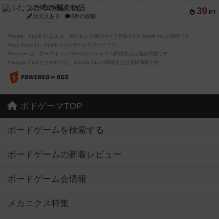
ふたつの城の物語
39
PT
紹介文あり
6件の投稿
※Apple、Apple のロゴ は、米国および他の国々で登録されたApple Inc.の商標です。
※App Store は、Apple Inc.のサービスマークです。
※Android は、グーグル インコーポレイテッドの商標または登録商標です。
※Google Play とそのロゴは、Google Inc.の商標または登録商標です。
ボドゲーマTOP
ボードゲームを検索する
ボードゲームの新着レビュー
ボードゲーム会情報
メカニクス特集