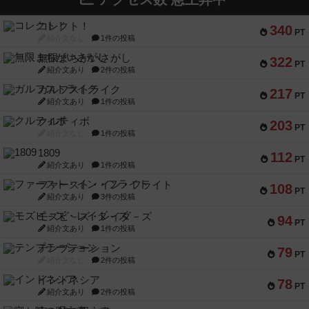
コレクト！
340
PT
紹介文なし
1件の投稿
無限まちがいさがし
322
PT
紹介文あり
2件の投稿
ガルフストライク
217
PT
紹介文あり
1件の投稿
クルティボ
203
PT
紹介文なし
1件の投稿
1809
112
PT
紹介文あり
1件の投稿
ファースト・イン・フライト
108
PT
紹介文あり
3件の投稿
モズビ－ズ・レイダ－ズ
94
PT
紹介文あり
1件の投稿
テンプテーション
79
PT
紹介文なし
2件の投稿
インドネシア
78
PT
紹介文あり
2件の投稿