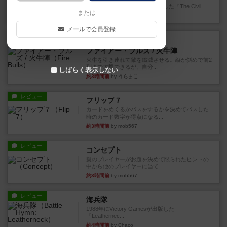
1983年にVictory Gamesが出版した『The Civil ...
または
約1時間前
by Chaco
メールで会員登録
レビュー
画像付き
ファイアー・ブルズ / 火牛陣
火牛を引き連れて敵を殲滅させる。縦か斜めで前2
列まで攻撃できるが、自分...
しばらく表示しない
約3時間前
by うらまこ
レビュー
フリップ７
カードをめくるかパスをするかを決めてパスした
時のカード数字が得点になる...
約3時間前
by mob567
レビュー
コンセプト
親のプレイヤーがお題を決めて限られたヒントの
中から他のプレイヤーに当て...
約3時間前
by mob567
レビュー
海兵隊
1988年にVictory Gamesが出版した
『Leathernec...
約4時間前
by Chaco