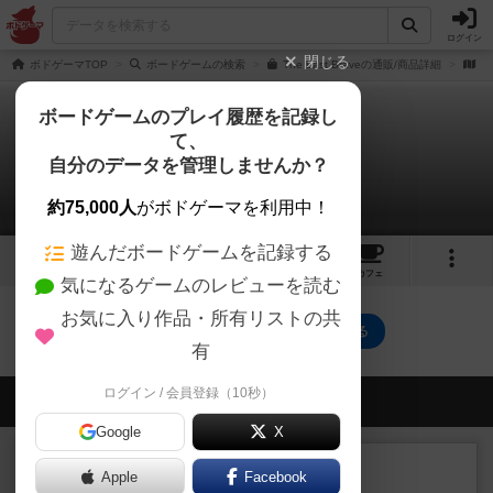
ログイン
閉じる
ボドゲーマTOP
ボードゲームの検索
The Last Braveの通販/商品詳細
作
ボードゲームのプレイ履歴を記録し
て、
ザ・ラスト・ブレイブ
自分のデータを管理しませんか？
0件の動画
約75,000人
がボドゲーマを利用中！
遊んだボードゲームを記録する
4
5
31
トップ
画像
動画
レビュー
カフェ
気になるゲームのレビューを読む
お気に入り作品・所有リストの共
ザ・ラスト・ブレイブのトップに戻る
有
ログイン / 会員登録（10秒）
会員の新しい投稿
Google
X
レビュー
充実
Apple
Facebook
南北戦争