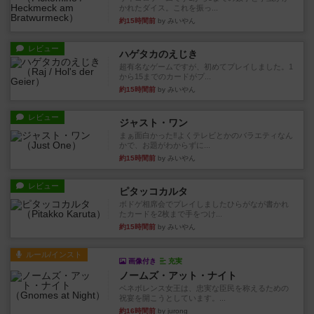
かれたダイス。これを振っ...
約15時間前
by みいやん
レビュー
ハゲタカのえじき
超有名なゲームですが、初めてプレイしました。1
から15までのカードがプ...
約15時間前
by みいやん
レビュー
ジャスト・ワン
まぁ面白かった‼️よくテレビとかのバラエティなん
かで、お題がわからずに...
約15時間前
by みいやん
レビュー
ピタッコカルタ
ボドゲ相席会でプレイしましたひらがなが書かれ
たカードを2枚まで手をつけ...
約15時間前
by みいやん
ルール/インスト
画像付き
充実
ノームズ・アット・ナイト
ベネボレンス女王は、忠実な臣民を称えるための
祝宴を開こうとしています。...
約16時間前
by jurong