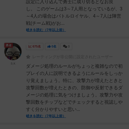
設定に入り込んで勇士に成り切るとなお良
し。 このゲームは3～7人用となっているが、3
～4人の場合はバトルロイヤル、4～7人は陣営
戦(チーム戦)がお...
続きを読む（7年以上前）
勇者
675名
0名
0
レーティングが非公開に設定されたユーザー
S.K
ダメージ処理のルールがちょっと複雑なので初
プレイの人に説明できるようにルールをしっか
り覚えましょう。特に、攻撃力が増えたときと
攻撃回数が増えたときの、防御や反射できるダ
メージの処理に気をつけましょう。攻撃力や攻
撃回数をチップなどでチェックすると視認しや
すく分かりやすいと思い...
続きを読む（7年以上前）