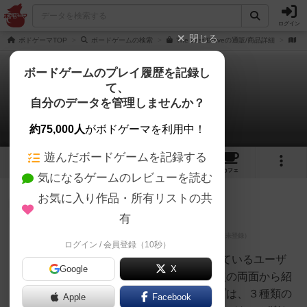
ログイン
閉じる
ボドゲーマTOP
ボードゲームの検索
The Last Braveの通販/商品詳細
作
ボードゲームのプレイ履歴を記録し
て、
ザ・ラスト・ブレイブ
自分のデータを管理しませんか？
5件のレビュー
約75,000人
がボドゲーマを利用中！
遊んだボードゲームを記録する
4
5
31
トップ
画像
動画
レビュー
カフェ
気になるゲームのレビューを読む
お気に入り作品・所有リストの共
神
339名
1名
有
ログイン / 会員登録（10秒）
オグランド
（Oguland）
ボードゲームを1,000個以上持っているユーザ
Google
X
ー視点で良かった点と悪かった点の両面から紹
介します！ザ・ラスト・ブレイブは、３種類の
Apple
Facebook