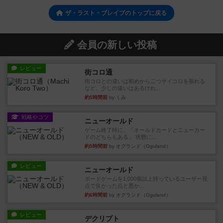
ザ・ラスト・ブレイブのトップに戻る
会員の新しい投稿
レビュー
街コロ通
街コロとの違いは初めから二つサイコロを振れる
など、少しの違いはあるけれ...
約5時間前
by くみ
戦略やコツ
ニューオールド
ゲーム終了時に、「オールドカードとニューカー
ドのどちらもある」 状態に...
約5時間前
by オグランド（Oguland）
レビュー
ニューオールド
ボードゲームを1,000個以上持っているユーザー視
点で良かった点と悪か...
約6時間前
by オグランド（Oguland）
レビュー
デクリプト