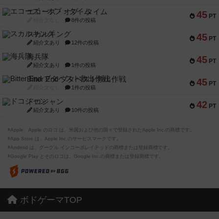
エコーズ・オブ・タイム
45
PT
紹介文なし
8件の投稿
スカルキング
45
PT
紹介文あり
12件の投稿
海兵隊
45
PT
紹介文あり
1件の投稿
Bitter End ブタペスト救出作戦
45
PT
紹介文なし
1件の投稿
ドコジャン
42
PT
紹介文あり
10件の投稿
※Apple、Apple のロゴ は、米国および他の国々で登録されたApple Inc.の商標です。
※App Store は、Apple Inc.のサービスマークです。
※Android は、グーグル インコーポレイテッドの商標または登録商標です。
※Google Play とそのロゴは、Google Inc.の商標または登録商標です。
ボドゲーマTOP