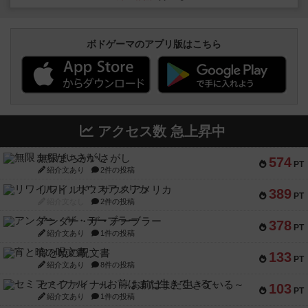
ボドゲーマのアプリ版はこちら
アクセス数 急上昇中
無限まちがいさがし
574
PT
紹介文あり
2件の投稿
リワイルド：サウスアメリカ
389
PT
紹介文なし
2件の投稿
アンダー・ザ・テーブラー
378
PT
紹介文あり
1件の投稿
宵と暁の呪文書
133
PT
紹介文あり
8件の投稿
セミファイナル ～お前はまだ生きている～
103
PT
紹介文あり
1件の投稿