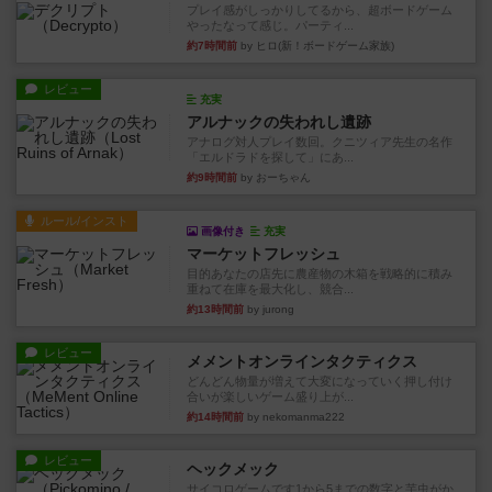
プレイ感がしっかりしてるから、超ボードゲーム
やったなって感じ。パーティ...
約7時間前
by ヒロ(新！ボードゲーム家族)
レビュー
充実
アルナックの失われし遺跡
アナログ対人プレイ数回。クニツィア先生の名作
「エルドラドを探して」にあ...
約9時間前
by おーちゃん
ルール/インスト
画像付き
充実
マーケットフレッシュ
目的あなたの店先に農産物の木箱を戦略的に積み
重ねて在庫を最大化し、競合...
約13時間前
by jurong
レビュー
メメントオンラインタクティクス
どんどん物量が増えて大変になっていく押し付け
合いが楽しいゲーム盛り上が...
約14時間前
by nekomanma222
レビュー
ヘックメック
サイコロゲームです1から5までの数字と芋虫がか