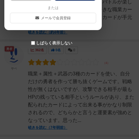
カードの組み合わせで毎回異なるバトルが楽し
または
める面白いカードゲームです！好きな職業カー
ドがきたり、派手な攻撃ができるカードが手元
メールで会員登録
にきたとき、うまく...
続きを読む（約4年前）
しばらく表示しない
勇者
362名
0名
0
サベ
職業＋属性＋武器の3種のカードを使い、自分
だけの勇者を作って勝ち抜くゲームです。戦略
性が無くはないですが、攻撃できる相手が最も
HPの残っている相手というルールがあり、また
配られたカードによって出来る事がかなり制限
されるので、どちらかと言うと運要素が強めと
なっています。思った...
続きを読む（7年弱前）