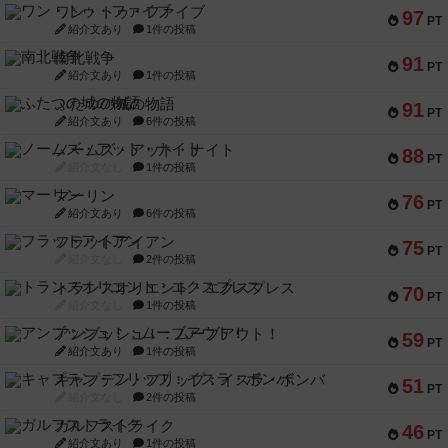
ワン・トゥ・ファイブ
97
PT
紹介文あり
1件の投稿
南北戦争
91
PT
紹介文あり
1件の投稿
ふたつの城の物語
91
PT
紹介文あり
6件の投稿
ノームズ・アット・ナイト
88
PT
紹介文なし
1件の投稿
マーリン
76
PT
紹介文あり
6件の投稿
フラットアイアン
75
PT
紹介文なし
2件の投稿
トランスオリエント・エクスプレス
70
PT
紹介文なし
1件の投稿
アンブッシュ！：ムーブアウト！
59
PT
紹介文あり
1件の投稿
キャプテン・フリップ：イスラ・ボンバ
51
PT
紹介文なし
2件の投稿
ガルフストライク
46
PT
紹介文あり
1件の投稿