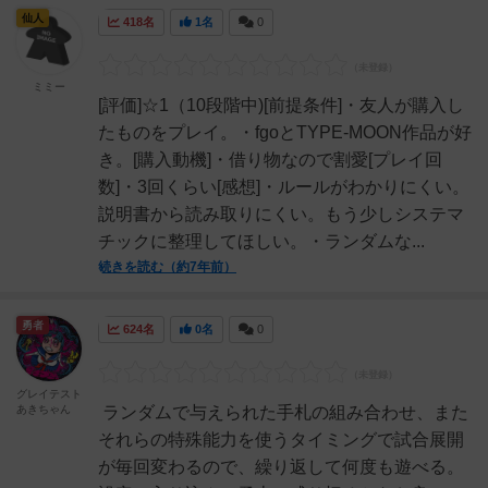
仙人
418名
1名
0
ミミー
[評価]☆1（10段階中)[前提条件]・友人が購入し
たものをプレイ。・fgoとTYPE-MOON作品が好
き。[購入動機]・借り物なので割愛[プレイ回
数]・3回くらい[感想]・ルールがわかりにくい。
説明書から読み取りにくい。もう少しシステマ
チックに整理してほしい。・ランダムな...
続きを読む（約7年前）
勇者
624名
0名
0
グレイテスト
あきちゃん
ランダムで与えられた手札の組み合わせ、また
それらの特殊能力を使うタイミングで試合展開
が毎回変わるので、繰り返して何度も遊べる。