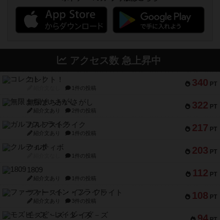
アクセス数 急上昇中
コレクト！
340
PT
紹介文なし
1件の投稿
無限まちがいさがし
322
PT
紹介文あり
2件の投稿
ガルフストライク
217
PT
紹介文あり
1件の投稿
クルティボ
203
PT
紹介文なし
1件の投稿
1809
112
PT
紹介文あり
1件の投稿
ファースト・イン・フライト
108
PT
紹介文あり
3件の投稿
モズビ－ズ・レイダ－ズ
94
PT