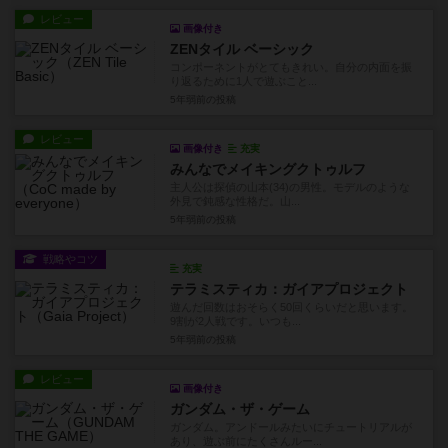
レビュー
画像付き
ZENタイル ベーシック
コンポーネントがとてもきれい。自分の内面を振
り返るために1人で遊ぶこと...
5年弱前
の投稿
レビュー
画像付き
充実
みんなでメイキングクトゥルフ
主人公は探偵の山本(34)の男性。モデルのような
外見で鈍感な性格だ。山...
5年弱前
の投稿
戦略やコツ
充実
テラミスティカ：ガイアプロジェクト
遊んだ回数はおそらく50回くらいだと思います。
9割が2人戦です。いつも...
5年弱前
の投稿
レビュー
画像付き
ガンダム・ザ・ゲーム
ガンダム。アンドールみたいにチュートリアルが
あり、遊ぶ前にたくさんルー...