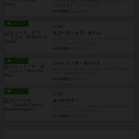
とにかくお手軽にすき間時間をうめるゲームとし
て重宝するゲームです。いわ...
約12時間前
by nabekoh
レビュー
充実
エコーズ・オブ・タイム
カードゲームにファイナルファンタジーのアクテ
ィブタイムバトル（もしくは...
約15時間前
by ジェイとと
レビュー
シャット・ザ・ボックス
とてもシンプルなダイスゲーム。2つのダイスを振
って、出目の合計を自分の...
約16時間前
by OSAっち
レビュー
充実
オバケだぞ～
対人アナログプレイ。簡単なルールで誰とでも遊
べるゲーム。こんなの子ども...
約17時間前
by おーちゃん