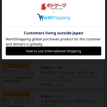
ルール/インスト
画像付き
充実
ノームズ・アット・ナイト
ベネボレンス女王は、忠実な臣民を称えるための
祝宴を開こうとしています。...
約1時間前
by jurong
レビュー
画像付き
充実
フラットアイアン
1~2人に限定された、エンジンビルド系のシステ
ム選んだ企業ボードに街で...
約1時間前
by あくり
ルール/インスト
画像付き
充実
キャプテン・フリップ：イスラ・ボンバ
イスラ・ボンバを探しに出航!潜水艦を装備し、あ
なたの乗組員を監獄から解...
約4時間前
by jurong
ルール/インスト
画像付き
充実
トランスオリエント・エクスプレス
乗客の皆様、トランスオリエント・エクスプレス