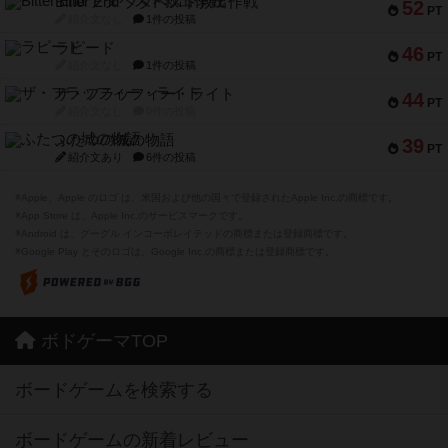
Bitter End ブタペスト救出作戦
52
PT
紹介文なし
1件の投稿
ラピード
46
PT
紹介文なし
1件の投稿
ザ・フラッフィー・ライト
44
PT
紹介文なし
0件の投稿
ふたつの城の物語
39
PT
紹介文あり
6件の投稿
※Apple、Apple のロゴ は、米国および他の国々で登録されたApple Inc.の商標です。
※App Store は、Apple Inc.のサービスマークです。
※Android は、グーグル インコーポレイテッドの商標または登録商標です。
※Google Play とそのロゴは、Google Inc.の商標または登録商標です。
ボドゲーマTOP
ボードゲームを検索する
ボードゲームの新着レビュー