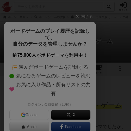
ログイン
閉じる
ボドゲーマTOP
ボードゲームの検索
クワンチャイ・モリヤ版 ザ・ゲームの通販
ボードゲームのプレイ履歴を記録し
て、
クワンチャイ・モリヤ版 ザ・ゲーム
自分のデータを管理しませんか？
まつながさんのレビュー
約75,000人
がボドゲーマを利用中！
遊んだボードゲームを記録する
8
5
21
トップ
画像
動画
レビュー
カフェ
気になるゲームのレビューを読む
お気に入り作品・所有リストの共
701名
2名
7年弱前
有
レーティングが非公開に設定されたユーザー
クワンチャイ・モリヤ版 ザ・ゲーム
ログイン / 会員登録（10秒）
をいただいたので遊んでみました！！
Google
X
ザ・ゲームは悪魔を封印しよう！というテーマでしたが、
Apple
Facebook