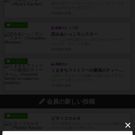
派手な箱でアリステーマということでどういうゲ
ームなのかなーと気になって...
5年弱前
の投稿
レビュー
画像付き
充実
読みあいっこモンスター
ファミコンRPG風のドット絵がかわいいカードゲ
ームです。タイトルの通り...
5年弱前
の投稿
レビュー
画像付き
くまきちファミリーの最高のティータイム
人気のくまきちたちの画像が大量に見れて見てい
るだけでも楽しいカードゲー...
5年弱前
の投稿
会員の新しい投稿
レビュー
ピタッコカルタ
ボドゲ相席会でプレイしましたひらがなが書かれ
たカードを2枚まで手をつけ...
4分前
by みいやん