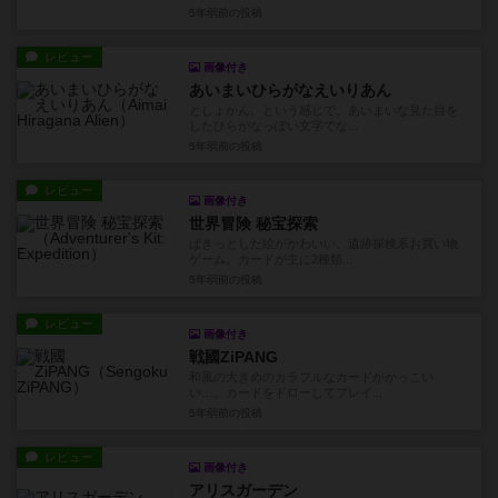
5年弱前
の投稿
レビュー
画像付き
あいまいひらがなえいりあん
としょかん。という感じで、あいまいな見た目を
したひらがなっぽい文字でな...
5年弱前
の投稿
レビュー
画像付き
世界冒険 秘宝探索
ぱきっとした絵がかわいい、遺跡探検系お買い物
ゲーム。カードが主に2種類...
5年弱前
の投稿
レビュー
画像付き
戦國ZiPANG
和風の大きめのカラフルなカードがかっこい
い…。カードをドローしてプレイ...
5年弱前
の投稿
レビュー
画像付き
アリスガーデン