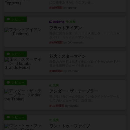
にご乗車ありがとうございま...
約5時間前
by jurong
レビュー
画像付き
充実
フラットアイアン
世界に浸れる度 ☆☆☆☆★楽しさ ☆☆☆☆★
タイパ ☆☆☆☆☆マンハッ...
約6時間前
by DKnewyork
レビュー
花火：スターマイン
自分のカードは見えず他のプレイヤーのカードが
見える状態でカードを教えた...
約8時間前
by mob567
レビュー
充実
アンダー・ザ・テーブラー
笑えるバカゲームを集めているライトゲーマーと
してのレビューです。正体隠...
約10時間前
by toyota
レビュー
充実
ワン・トゥ・ファイブ