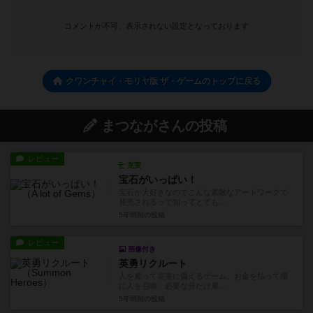
コメントが不可、表示されない設定となっております
クワンチャイ・モリヤ版 ザ・ゲームのトップに戻る
まつながさんの投稿
レビュー
充実
宝石がいっぱい！
宝石が大好きなのでこんな素敵なアートワークで
発売されるって知ってとても...
5年弱前
の投稿
レビュー
画像付き
英勇リクルート
人を雇って災害に備えるゲーム。お金を払って場
に人を召喚、必要な分だけ雇...
5年弱前
の投稿