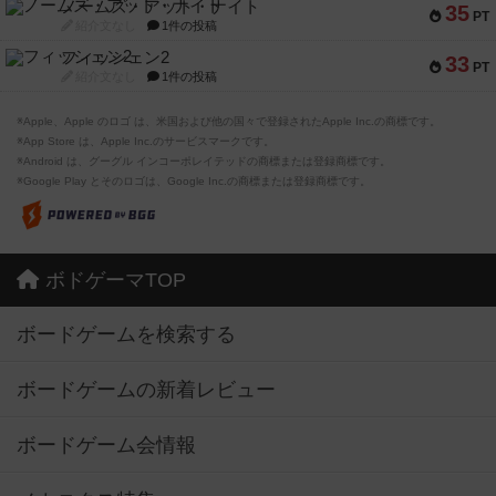
ノームズ・アット・ナイト
35
PT
紹介文なし
1件の投稿
フィッシェン2
33
PT
紹介文なし
1件の投稿
※Apple、Apple のロゴ は、米国および他の国々で登録されたApple Inc.の商標です。
※App Store は、Apple Inc.のサービスマークです。
※Android は、グーグル インコーポレイテッドの商標または登録商標です。
※Google Play とそのロゴは、Google Inc.の商標または登録商標です。
ボドゲーマTOP
ボードゲームを検索する
ボードゲームの新着レビュー
ボードゲーム会情報