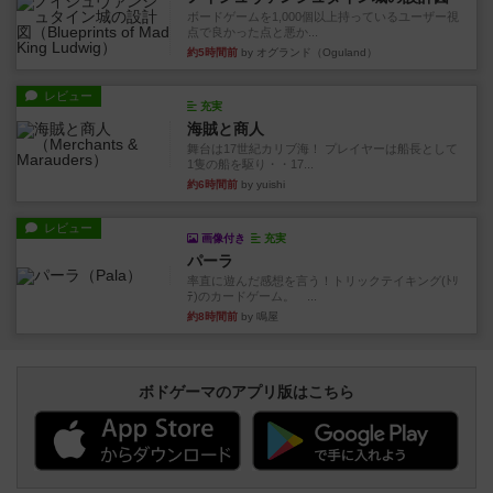
ボードゲームを1,000個以上持っているユーザー視
点で良かった点と悪か...
約5時間前
by オグランド（Oguland）
レビュー
充実
海賊と商人
舞台は17世紀カリブ海！ プレイヤーは船長として
1隻の船を駆り・・17...
約6時間前
by yuishi
レビュー
画像付き
充実
パーラ
率直に遊んだ感想を言う！トリックテイキング(ﾄﾘ
ﾃ)のカードゲーム。 ...
約8時間前
by 鳴屋
ボドゲーマのアプリ版はこちら