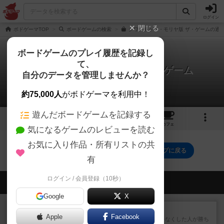
ログイン
閉じる
ボドゲーマTOP
ボードゲームの検索
クワンチャイ・モリヤ版 ザ・ゲームの通販
ボードゲームのプレイ履歴を記録し
て、
クワンチャイ・モリヤ版 ザ・ゲーム
自分のデータを管理しませんか？
0件のリプレイ日記
約75,000人
がボドゲーマを利用中！
遊んだボードゲームを記録する
8
5
21
トップ
画像
動画
レビュー
カフェ
気になるゲームのレビューを読む
お気に入り作品・所有リストの共
クワンチャイ・モリヤ版 ザ・ゲームのトップに戻る
有
ログイン / 会員登録（10秒）
会員の新しい投稿
Google
X
レビュー
ラミィキューブ
Apple
Facebook
数字の牌を出して1番早く手札をなくした人が勝ち