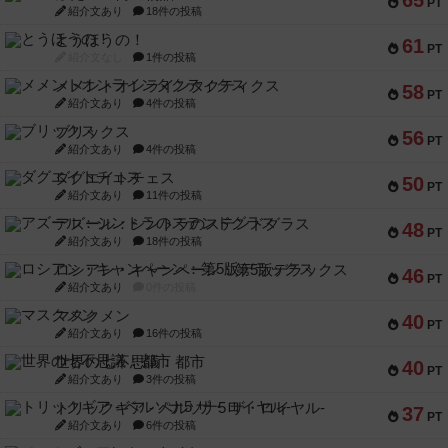
65
PT
紹介文あり
18件の投稿
とうほうの！
61
PT
紹介文なし
1件の投稿
メメントオンラインタクティクス
58
PT
紹介文あり
4件の投稿
ブリックス
56
PT
紹介文あり
4件の投稿
ダグエイトチェス
50
PT
紹介文あり
11件の投稿
アズール：シントラのステンドグラス
48
PT
紹介文あり
18件の投稿
ロシアン・キャンペーン：第5版デラックス
46
PT
紹介文あり
0件の投稿
マスクメン
40
PT
紹介文あり
16件の投稿
世界の七不思議：都市
40
PT
紹介文あり
3件の投稿
トリックギア - ペルソナ5 ザ・ロイヤル-
37
PT
紹介文あり
6件の投稿