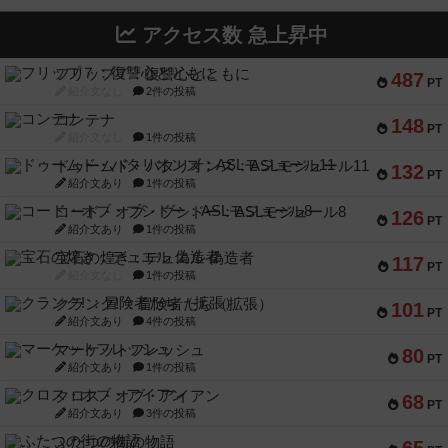
アクセス数 急上昇中
フリップ７：復讐心とともに
487
PT
紹介文なし
2件の投稿
コンテナ
148
PT
紹介文なし
1件の投稿
ドゥームド・バタリオンズ：ASLモジュール11
132
PT
紹介文あり
1件の投稿
コード・オブ・ブシドー：ASLモジュール8
126
PT
紹介文あり
1件の投稿
宝石の煌き：デュエル 偽造者
117
PT
紹介文なし
1件の投稿
クランク! ：冒険者たち（拡張）
101
PT
紹介文あり
4件の投稿
マーケットフレッシュ
80
PT
紹介文あり
1件の投稿
クロス・オブ・アイアン
68
PT
紹介文あり
3件の投稿
ふたつの街の物語