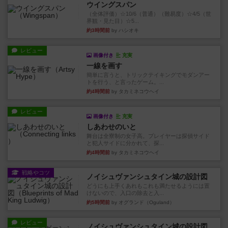
ウイングスパン
（全体評価）☆10/6（普通）（難易度）☆4/5（世
界観・見た目）☆5...
約3時間前
by ハシオキ
レビュー
画像付き
充実
一線を画す
簡単に言うと、トリックテイキングでモダンアー
トを行う、と言ったゲーム。...
約4時間前
by タカミネコウヘイ
レビュー
画像付き
充実
しあわせのいと
舞台は全寮制の女子高。プレイヤーは探偵サイド
と犯人サイドに分かれて、探...
約4時間前
by タカミネコウヘイ
戦略やコツ
ノイシュヴァンシュタイン城の設計図
どうにも上手くあれもこれも満たせるようには置
けないので、入口の除去と入...
約5時間前
by オグランド（Oguland）
レビュー
ノイシュヴァンシュタイン城の設計図