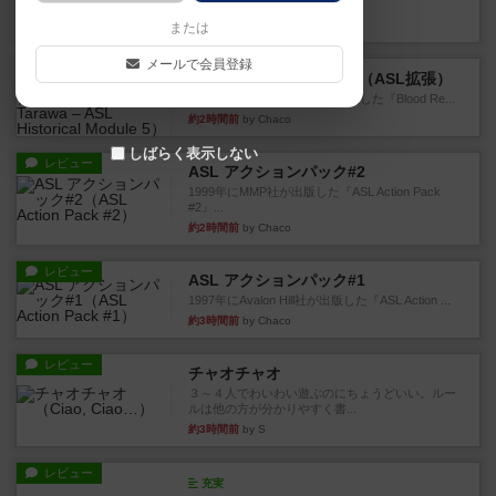
というシンプルだけど非常...
約1時間前
by ジョジョ
または
メールで会員登録
レビュー
ブラッドリーフ：タラワ（ASL拡張）
1996年にHeat of Battle社が出版した『Blood Re...
約2時間前
by Chaco
しばらく表示しない
レビュー
ASL アクションパック#2
1999年にMMP社が出版した『ASL Action Pack
#2』...
約2時間前
by Chaco
レビュー
ASL アクションパック#1
1997年にAvalon Hill社が出版した『ASL Action ...
約3時間前
by Chaco
レビュー
チャオチャオ
３～４人でわいわい遊ぶのにちょうどいい。ルー
ルは他の方が分かりやすく書...
約3時間前
by S
レビュー
充実