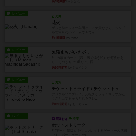
約5時間前
by おとん
レビュー
充実
花火
ずっと前のドイツ年間ゲーム大賞ながら、シンプ
ルで簡単な小ゲームで今でも...
約8時間前
by tamio
レビュー
無限まちがいさがし
6つの場面カード（表、裏で違う絵）が何枚かあ
り、そのうち3つ選んで、同...
約10時間前
by ジェイとと
レビュー
充実
チケットトゥライド / チケットトゥライドアメリカ
デジタルソロプレイ。元祖チケライ？マップがた
くさん出てるからどれをプレ...
約12時間前
by おーちゃん
レビュー
画像付き
充実
ホットストリーク
星7軽〜中量級を中心にプレイするゲーマーの感想
です。ボードゲーム会にて...