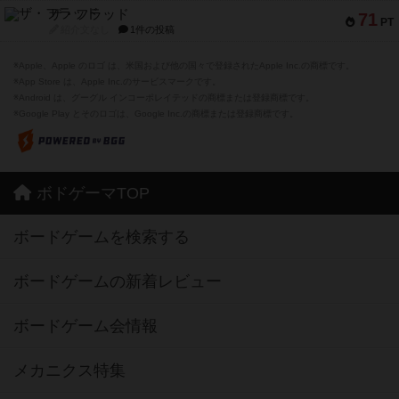
ザ・フラッド
71
PT
紹介文なし
1件の投稿
※Apple、Apple のロゴ は、米国および他の国々で登録されたApple Inc.の商標です。
※App Store は、Apple Inc.のサービスマークです。
※Android は、グーグル インコーポレイテッドの商標または登録商標です。
※Google Play とそのロゴは、Google Inc.の商標または登録商標です。
ボドゲーマTOP
ボードゲームを検索する
ボードゲームの新着レビュー
ボードゲーム会情報
メカニクス特集