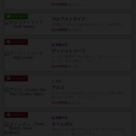
約18時間前
by おとん
レビュー
ガルフストライク
1983年にVictory Gamesが出版した『Gulf Strik...
約19時間前
by Chaco
リプレイ
画像付き
ディジットコード
やっぱり論理ゲームは面白い。息子とリプレイし
ました。息子の勝ち。これリ...
約19時間前
by くみ
リプレイ
充実
アルゴ
アルゴがとても好きで、たぶんプレイ回数が最も
多いゲームです。なんといっ...
約19時間前
by おとん
リプレイ
画像付き
タイムボム
僕はホントに嘘が下手なようで、すぐバレますみ
んなホント、嘘が上手ですよ...