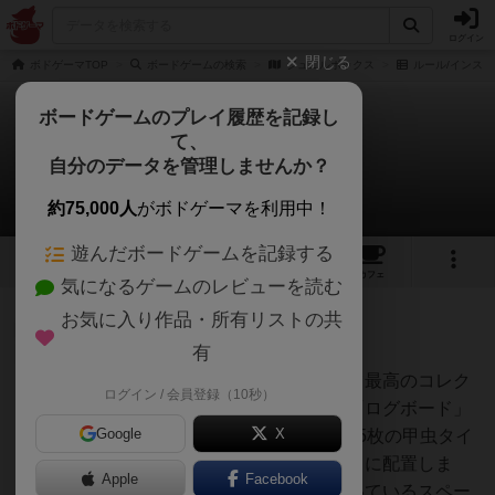
ログイン
閉じる
ボドゲーマTOP
ボードゲームの検索
ジュエルボックス
ルール/インスト
ボードゲームのプレイ履歴を記録し
て、
ジュエルボックス
自分のデータを管理しませんか？
1件のルール/インスト
約75,000人
がボドゲーマを利用中！
遊んだボードゲームを記録する
1
1
3
2
トップ
画像
動画
レビュー
カフェ
気になるゲームのレビューを読む
お気に入り作品・所有リストの共
神
50名
1名
0
充実
有
ジュエルボックス〜甲虫を集めて最高のコレク
ログイン / 会員登録（10秒）
Jampopoノ
ションを作ろう〜まず、中央に「ログボード」
ブ
Google
X
と呼ばれる木の幹の盤を置き、75枚の甲虫タイ
ルをシャッフルして裏向きに周りに配置しま
Apple
Facebook
す。このとき、ログボードの空いているスペー