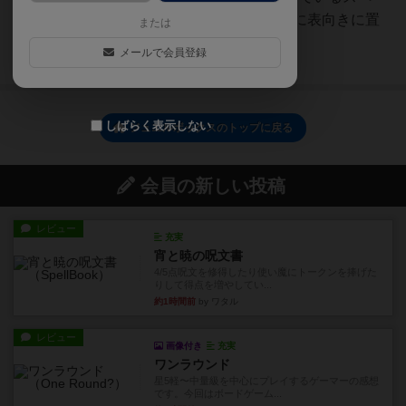
スに5枚の甲虫タイルをランダムに表向きに置
または
きます。各プレイヤーは...
メールで会員登録
続きを読む（1年以上前）
しばらく表示しない
ジュエルボックスのトップに戻る
会員の新しい投稿
レビュー
充実
宵と暁の呪文書
4/5点呪文を修得したり使い魔にトークンを捧げた
りして得点を増やしてい...
約1時間前
by ワタル
レビュー
画像付き
充実
ワンラウンド
星5軽〜中量級を中心にプレイするゲーマーの感想
です。今回はボードゲーム...