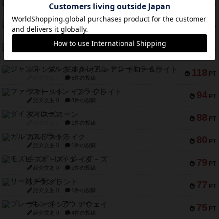
クルティボ
152
PT
紹介文なし
1件の投稿
ブラヴェスト
140
PT
紹介文なし
1件の投稿
ドブル：ポケットモンスター
122
PT
紹介文あり
4件の投稿
ジャンヌ・ダルク-オルレアン ドロー＆ライト
118
PT
紹介文なし
5件の投稿
ファースト・イン・フライト
94
PT
紹介文あり
3件の投稿
ダイススローン
88
PT
紹介文なし
1件の投稿
ガルフストライク
80
PT
紹介文あり
1件の投稿
モズビ－ズ・レイダ－ズ
79
PT
紹介文あり
1件の投稿
リー対グラント
77
PT
紹介文あり
1件の投稿
ブレーキング・アウェイ
75
PT
紹介文あり
4件の投稿