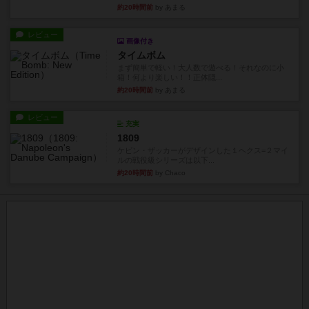
約20時間前
by あまる
レビュー
画像付き
タイムボム
まず簡単で軽い！大人数で遊べる！それなのに小
箱！何より楽しい！！正体隠...
約20時間前
by あまる
レビュー
充実
1809
ケビン・ザッカーがデザインした１ヘクス=２マイ
ルの戦役級シリーズは以下...
約20時間前
by Chaco