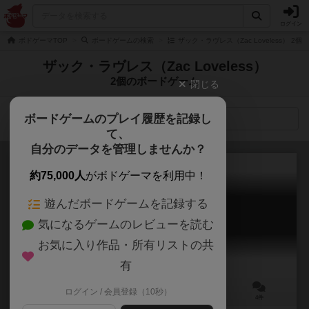
ログイン
ボドゲーマTOP
ボードゲームの検索
ザック・ラヴレス（Zac Loveless） 2
ザック・ラヴレス（Zac Loveless）
2個のボードゲーム
閉じる
ボードゲームのプレイ履歴を記録し
検索メニュー
て、
自分のデータを管理しませんか？
約75,000人
がボドゲーマを利用中！
遊んだボードゲームを記録する
ジュエルボックス
気になるゲームのレビューを読む
Jewel Box
6.1
お気に入り作品・所有リストの共
有
ログイン / 会員登録（10秒）
1～4人
15～30分
8歳～
4件