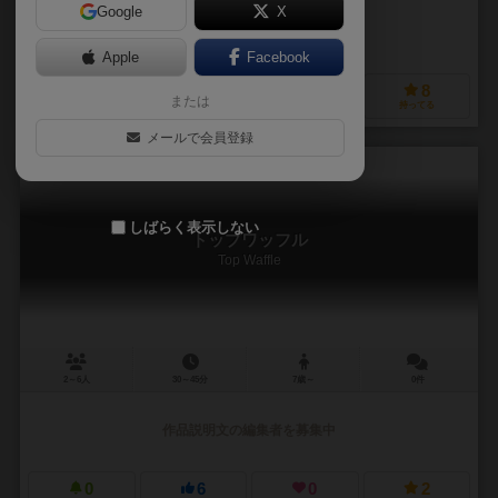
Google
X
作品説明文の編集者を募集中
Apple
Facebook
18
13
1
8
または
興味あり
経験あり
お気に入り
持ってる
メールで会員登録
しばらく表示しない
トップワッフル
Top Waffle
2～6人
30～45分
7歳～
0件
作品説明文の編集者を募集中
0
6
0
2