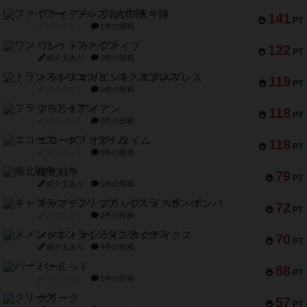
ファイアー・ブルズ / 火牛陣
141
PT
紹介文なし
1件の投稿
ワン・トゥ・ファイブ
122
PT
紹介文あり
1件の投稿
トランスオリエント・エクスプレス
119
PT
紹介文なし
1件の投稿
フラットアイアン
118
PT
紹介文なし
2件の投稿
エコーズ・オブ・タイム
118
PT
紹介文なし
8件の投稿
南北戦争
79
PT
紹介文あり
1件の投稿
キャプテン・フリップ：イスラ・ボンバ
72
PT
紹介文なし
2件の投稿
メメントオンラインタクティクス
70
PT
紹介文あり
4件の投稿
パーミッド
68
PT
紹介文なし
1件の投稿
クリーグ
57
PT