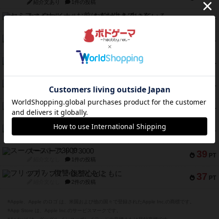
紹介文あり
1件の投稿
セミファイナル ～お前はまだ生きている～
53
PT
紹介文あり
1件の投稿
ふたつの街の物語
52
PT
紹介文あり
18件の投稿
クランク! ：冒険者たち（拡張）
50
PT
紹介文あり
4件の投稿
とうほうの！
42
PT
紹介文なし
1件の投稿
スターマイン・ラミー ポケット
42
PT
紹介文あり
2件の投稿
海兵隊
39
PT
紹介文あり
1件の投稿
スーパーストア3000
39
PT
紹介文なし
1件の投稿
フリップ７：復讐心とともに
37
PT
紹介文なし
2件の投稿
※Apple、Apple のロゴ は、米国および他の国々で登録されたApple Inc.の商標です。
※App Store は、Apple Inc.のサービスマークです。