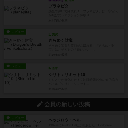
画像付き
充実
プラネピタ
惑星で弾いて陣取れ！『プラネピタ』は、宇宙人
が飛び交うアクション陣取り...
約1年前
の投稿
レビュー
充実
きらめく財宝
きらめく宝石と笑顔がこぼれる！『きらめく財
宝』は、子どもの「遊びたい！...
約1年前
の投稿
レビュー
充実
シリト：リミット10
しりとりが進化した！？制限時間10分の知的協力
バトル『シリト：リミット...
約1年前
の投稿
会員の新しい投稿
レビュー
ヘッジロウ・ヘル
1987年にAvalon Hill社が出版した『Hedgerow