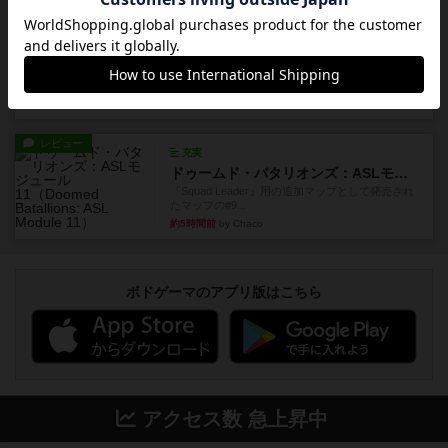
るゲーム。相手の手札/場...
約4時間前
by daisdice
レビュー
カタン
神ゲー
約4時間前
by アプー
レビュー
充実
ドゥームド・バタリオンズ：ASLモジュール11
『Squad Leader』用の追加マップとして発売され
たマップの#9...
約5時間前
by Chaco
ボドゲーマのアプリ版はこちら
アクセス数 急上昇中