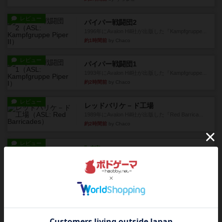
レビュー
パイパー戦闘団2
1996年にAvalon Hill社が出版した『Kampfgruppe...
約1時間前
by Chaco
レビュー
パイパー戦闘団1
1993年にAvalon Hill社が出版した『Kampfgruppe...
約2時間前
by Chaco
レビュー
レッドバリケ－ド工場
1989年にAvalon Hill社が出版した『Red Barrica...
約2時間前
by Chaco
レビュー
充実
オラニエンブルガー運河
友人の所持してるゲームをさせてもらいました。
まだワーカーの置いていない...
約2時間前
by おっちょこちょい
レビュー
ゴットファイブ！
自分の前に背を向けて並ぶ5枚の手札の数字を当て