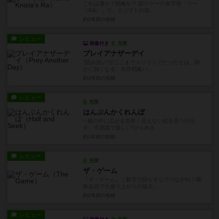
これは運か？戦略か？ 競りゲーの金字塔『ラー
（RA）』で、エジプトの栄...
約1年前
の投稿
レビュー
画像付き
充実
プレイアナザーデイ
“読み合い”がここまでスリリングだったとは。静
かに熱くなる、生存戦略バ...
約1年前
の投稿
レビュー
充実
はんぶんかくれんぼ
✨鏡の中に広がる世界！見えない絵を見つけ出
す、不思議で楽しい“ひらめき...
約1年前
の投稿
レビュー
充実
ザ・ゲーム
『ザ・ゲーム』｜数字で語らず心でつながれ！曖
昧会話で大盛り上がりの協力...
約1年前
の投稿
レビュー