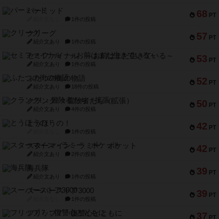
パーミッド
68
PT
紹介文なし
1件の投稿
クリーグ
57
PT
紹介文あり
1件の投稿
セミファイナル ～お前はまだ生きている～
53
PT
紹介文あり
1件の投稿
ふたつの街の物語
52
PT
紹介文あり
18件の投稿
クランク! ：冒険者たち（拡張）
50
PT
紹介文あり
4件の投稿
とうほうの！
42
PT
紹介文なし
1件の投稿
スターマイン・ラミー ポケット
42
PT
紹介文あり
2件の投稿
海兵隊
39
PT
紹介文あり
1件の投稿
スーパーストア3000
39
PT
紹介文なし
1件の投稿
フリップ７：復讐心とともに
37
PT