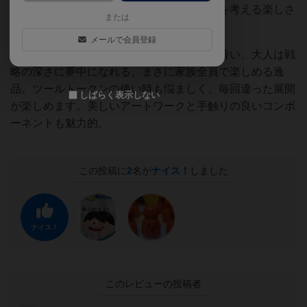
ウムシは孤立で点数を稼ぐなど、配置の妙を考える楽しさ
または
があります。
メールで会員登録
子どもは楽しく遊びながら論理的思考力を養い、大人は戦
略の深さに夢中になれる、まさに家族全員で楽しめる逸
品。ツールトークンの使い時も悩ましく、毎回違った展開
しばらく表示しない
が楽しめます。美しいアートワークと手触りの良いコンポ
ーネントも魅力的。
この投稿に
2
名が
ナイス！
しました
ナイス！
このレビューの投稿者