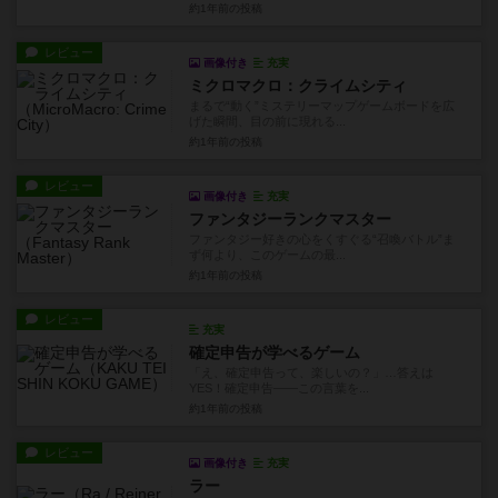
約1年前
の投稿
レビュー
画像付き
充実
ミクロマクロ：クライムシティ
まるで“動く”ミステリーマップゲームボードを広
げた瞬間、目の前に現れる...
約1年前
の投稿
レビュー
画像付き
充実
ファンタジーランクマスター
ファンタジー好きの心をくすぐる“召喚バトル”ま
ず何より、このゲームの最...
約1年前
の投稿
レビュー
充実
確定申告が学べるゲーム
「え、確定申告って、楽しいの？」…答えは
YES！確定申告——この言葉を...
約1年前
の投稿
レビュー
画像付き
充実
ラー