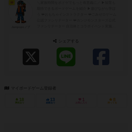
＼家族時間をボドゲでもっと有意義に／ ▶︎知育も
神
期待できるボードゲームを紹介 ▶︎遊びながら学ぼ
う 📯おもちゃインストラクター 📯ごみゼロゲーム
公認ファシリテーター 📯カンジモンスターズ公式
ファシリテーター 自治体とコラボイベント実施中
Jampopoノブ
出張ボドゲ会の依頼はD...
シェアする
マイボードゲーム登録者
18
13
1
8
興味あり
経験あり
お気に入り
持ってる