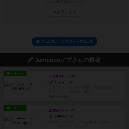
ログイン/会員登録でコメント
ログインする
ジュエルボックスのトップに戻る
Jampopoノブさんの投稿
レビュー
画像付き
充実
ダイスタック
『ダイスタック』崩れる前に、積めるだけ積め！
きっかけは「なにこれ、積む...
約1年前
の投稿
レビュー
画像付き
充実
サルデーニャ
地中海の小さな島に、大きな駆け引きがあった
——『サルデーニャ』をプレイ...