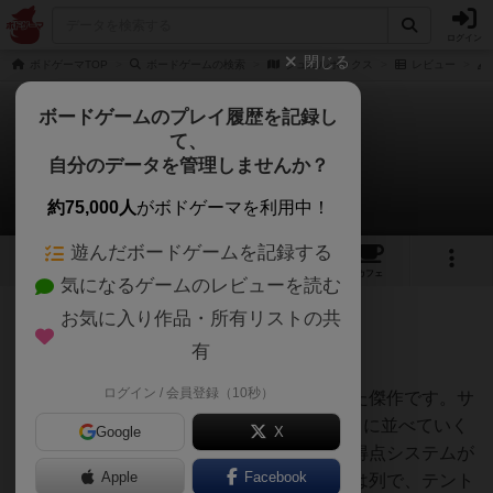
ログイン
閉じる
ボドゲーマTOP
ボードゲームの検索
ジュエルボックス
レビュー
ボードゲームのプレイ履歴を記録し
て、
ジュエルボックス
自分のデータを管理しませんか？
Jampopoノブさんのレビュー
約75,000人
がボドゲーマを利用中！
遊んだボードゲームを記録する
1
1
3
2
トップ
画像
動画
レビュー
カフェ
気になるゲームのレビューを読む
お気に入り作品・所有リストの共
103名
2名
0
1年以上前
有
ログイン / 会員登録（10秒）
美しい甲虫タイルと戦略性が絶妙に融合した傑作です。サ
イコロを振って集めた甲虫を4×4のグリッドに並べていく
Google
X
単純なルールながら、各甲虫ファミリーの得点システムが
Apple
Facebook
実に多彩。スカラベは多様性で、ゾウムシは列で、テント