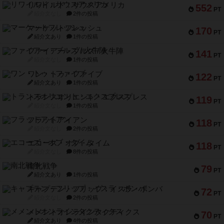
リワイルド：サウスアメリカ
552
PT
紹介文なし
2件の投稿
マーケットフレッシュ
170
PT
紹介文あり
1件の投稿
ファイアー・ブルズ / 火牛陣
141
PT
紹介文なし
1件の投稿
ワン・トゥ・ファイブ
122
PT
紹介文あり
1件の投稿
トランスオリエント・エクスプレス
119
PT
紹介文なし
1件の投稿
フラットアイアン
118
PT
紹介文なし
2件の投稿
エコーズ・オブ・タイム
118
PT
紹介文なし
8件の投稿
南北戦争
79
PT
紹介文あり
1件の投稿
キャプテン・フリップ：イスラ・ボンバ
72
PT
紹介文なし
2件の投稿
メメントオンラインタクティクス
70
PT
紹介文あり
4件の投稿