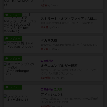
He...
9分前
by Chaco
レビュー
ストリート・オブ・ファイア：ASLデラックスモジュール1
1985年にAvalon Hill社が出版した『Streets of ...
27分前
by Chaco
レビュー
ペガサス橋
1997年にAvalon Hill社が出版した『Pegasus Bri...
39分前
by Chaco
レビュー
画像付き
オラニエンブルガー運河
存在をうっすらと認識していたけど、セールやっ
てて、2人専用でワカプレと...
約1時間前
by みいやん
レビュー
画像付き
充実
フィッシェン2
ゲームの流れはフィッシェンだが、ゲーム開始時
はペリカンとエビの2スート...
約1時間前
by うらまこ