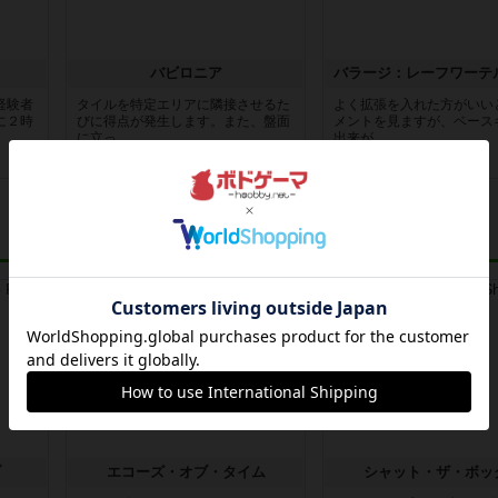
バビロニア
経験者
タイルを特定エリアに隣接させるた
よく拡張を入れた方がいい
に２時
びに得点が発生します。また、盤面
メントを見ますが、ベース
に立っ...
出来が...
5年弱前
の投稿
約5年前
の投稿
レビュー
レビュー
ブ
エコーズ・オブ・タイム
シャット・ザ・ボッ