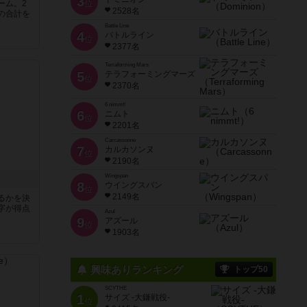
3
ーム。2
位
2528名
の合計を
Battle Line
4
バトルライン
位
2377名
Terraforming Mars
5
テラフォーミングマーズ
位
2370名
6 nimmt!
6
ニムト
位
2201名
Carcassonne
7
カルカソンヌ
位
2190名
Wingspan
8
ウイングスパン
位
2149名
るかを決
字が得点
Azul
9
アズール
位
1903名
興味ありランキング
トップ50
SCYTHE
1
サイズ -大鎌戦役-
位