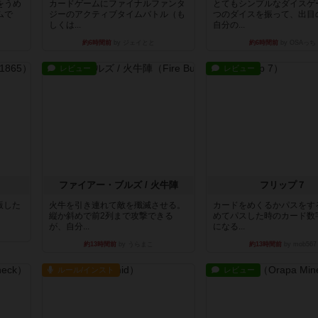
をうめ
カードゲームにファイナルファンタ
とてもシンプルなダイスゲ
ムで
ジーのアクティブタイムバトル（も
つのダイスを振って、出目
しくは...
自分の...
約6時間前
by ジェイとと
約6時間前
by OSAっち
レビュー
レビュー
ファイアー・ブルズ / 火牛陣
フリップ７
出版した
火牛を引き連れて敵を殲滅させる。
カードをめくるかパスをす
縦か斜めで前2列まで攻撃できる
めてパスした時のカード数
が、自分...
になる...
約13時間前
by うらまこ
約13時間前
by mob567
ルール/インスト
レビュー