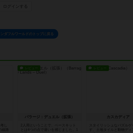
ログインする
ワンダフルワールドのトップに戻る
レビュー
レビュー
バラージ：デュエル（拡張）
カスカディア
長考し
2人用ということで、ベースキット
スタイリッシュなパズルゲ
の線路
とは4つの点で違いを感じました。1
す。土地タイルと動物ディ