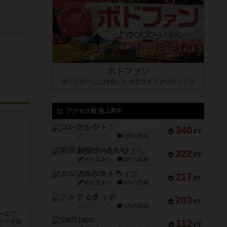
ボドファン
ボードゲームに特化したクラウドファンディング
アクセス数 急上昇中
コレクト！
340
PT
紹介文なし
1件の投稿
無限まちがいさがし
322
PT
紹介文あり
2件の投稿
ガルフストライク
217
PT
紹介文あり
1件の投稿
クルティボ
203
PT
紹介文なし
1件の投稿
ームで
1809
スクを組
112
PT