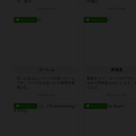
が、案外...
や施設...
2年弱前
の投稿
2年弱前
の投稿
レビュー
レビュー
ゴーレム
東海道
思った以上にバランスの良いゲーム
盤面やコマ、カードのデザイ
です。マーブルを使った不確実性要
やかで所有欲をみたします。
素がむ...
くのよ...
4年弱前
の投稿
4年以上前
の投稿
レビュー
レビュー