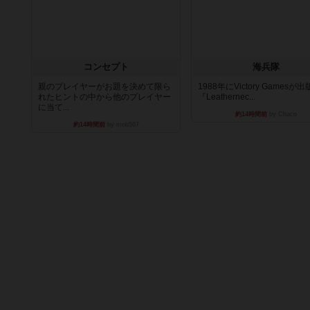
コンセプト
海兵隊
親のプレイヤーがお題を決めて限ら
1988年にVictory Gamesが
れたヒントの中から他のプレイヤー
『Leathernec...
に当て...
約14時間前
by Chaco
約14時間前
by mob567