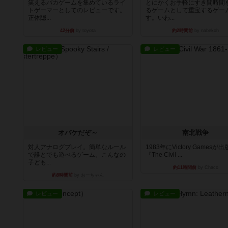
笑えるバカゲームを集めているライ
とにかくお手軽にすき間時間
トゲーマーとしてのレビューです。
るゲームとして重宝するゲー
正体隠...
す。いわ...
42分前
by toyota
約2時間前
by nabekoh
レビュー
レビュー
オバケだぞ～
南北戦争
対人アナログプレイ。簡単なルール
1983年にVictory Gamesが
で誰とでも遊べるゲーム。こんなの
『The Civil ...
子ども...
約11時間前
by Chaco
約8時間前
by おーちゃん
レビュー
レビュー