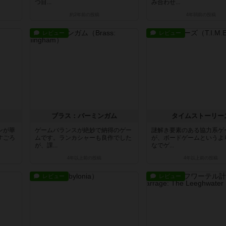
つ目...
み合わせ...
約2年前
の投稿
4年弱前
の投稿
レビュー
レビュー
ブラス：バーミンガム
タイムストーリー
ンが華
ゲームバランスが絶妙で納得のゲー
謎解き要素のある協力系ゲ
すごろ
ムです。ランカシャーも良作でした
が、ボードゲームというよ
が、課...
なでゲ...
4年以上前
の投稿
4年以上前
の投稿
レビュー
レビュー