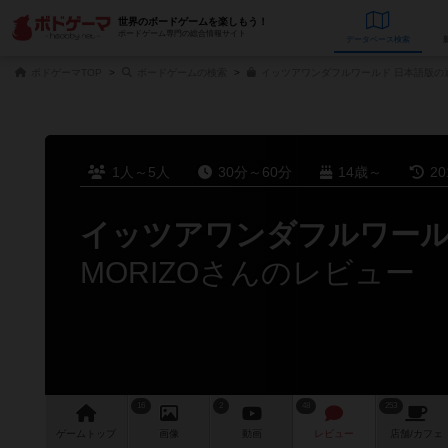
世界のボードゲームを楽しもう！
ボードゲーム専門の総合情報サイト
データベース
検
ボドゲーマTOP
ボードゲームの検索
イッツアワンダフルワールド 日本語版の
1人～5人
30分～60分
14歳～
2
イッツアワンダフルワー
MORIZOさんのレビュー
16
2
48
253
ゲーム
トップ
画像
動画
レビュー
店舗/
カフェ