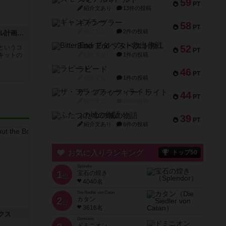
59
PT
紹介文あり
13件の投稿
ギャンブラー
58
PT
紹介文なし
2件の投稿
バラージ：レーフワーテル計画（拡張）
Bitter End ブタペスト救出作戦
52
というコ
PT
キットの
紹介文なし
1件の投稿
ラピード
46
PT
紹介文なし
1件の投稿
ザ・フラッフィー・ライト
44
PT
紹介文なし
0件の投稿
ふたつの城の物語
39
PT
紹介文あり
6件の投稿
お気に入りランキング
トップ50
Splendor
1
宝石の煌き
位
4040名
Die Siedler von Catan
2
カタン
位
3616名
クス
Dominion
ドミニオン