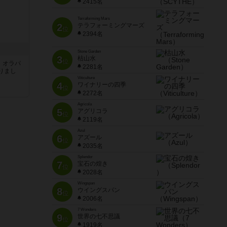
2415名
Terraforming Mars
2
テラフォーミングマーズ
位
2394名
Stone Garden
3
枯山水
位
す。オラパ
2281名
りまし
Viticulture
4
ワイナリーの四季
位
2272名
Agricola
5
アグリコラ
位
2119名
Azul
6
アズール
位
2035名
Splendor
7
宝石の煌き
位
2028名
Wingspan
8
ウイングスパン
位
2006名
7 Wonders
9
世界の七不思議
位
1919名