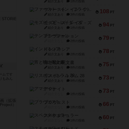
紹介文あり
1件の投稿
ファースト・イン・フライト
108
PT
紹介文あり
3件の投稿
モズビ－ズ・レイダ－ズ
94
PT
紹介文あり
1件の投稿
テンプテーション
79
PT
紹介文なし
2件の投稿
インドネシア
78
PT
紹介文あり
2件の投稿
宵と暁の呪文書
75
PT
ズ
紹介文あり
8件の投稿
ームです
リスボン・トラム 28
73
PT
りもみん
紹介文あり
9件の投稿
アマナイト
73
PT
紹介文なし
1件の投稿
ブラヴェスト
66
PT
紹介文なし
1件の投稿
スペクタキュラー
60
PT
紹介文なし
1件の投稿
スモールワールド