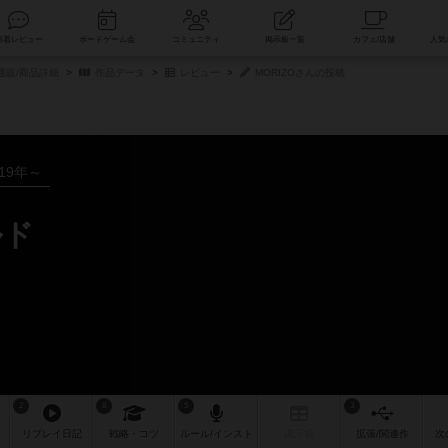
索
新着レビュー
ボードゲーム会
コミュニティ
掲示板一覧
通販/商品詳細
作品データ
レビュー
MORIZOさんの投稿
019年～
ルド
2
8
5
3
リプレイ
日記
戦略
・コツ
ルール
/インスト
掲示板
拡張/関連
作
次