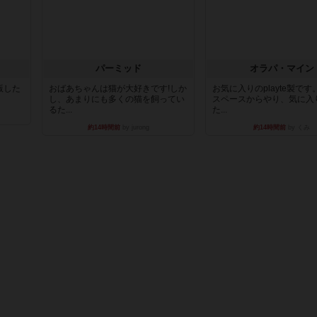
パーミッド
オラパ・マイン
出版した
おばあちゃんは猫が大好きです!しか
お気に入りのplayte製で
し、あまりにも多くの猫を飼ってい
スペースからやり、気に入
るた...
た...
約14時間前
by jurong
約14時間前
by くみ