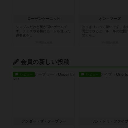
ローゼンケーニッヒ
オン・マーズ
シンプルだけど奥が深いゲームで
はっきりいって重いです。未
す。チェスや将棋にカードを使った
同士でやると、ルールの把握
運要素を...
間くら...
5年弱前
の投稿
5年弱前
の投稿
会員の新しい投稿
レビュー
レビュー
アンダー・ザ・テーブラー
ワン・トゥ・ファイ