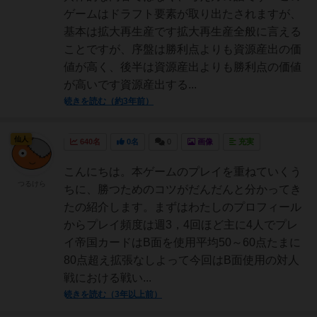
ゲームはドラフト要素が取り出たされますが、
基本は拡大再生産です拡大再生産全般に言える
ことですが、序盤は勝利点よりも資源産出の価
値が高く、後半は資源産出よりも勝利点の価値
が高いです資源産出する...
続きを読む（約3年前）
仙人
640名
0名
0
画像
充実
こんにちは。本ゲームのプレイを重ねていくう
つるけら
ちに、勝つためのコツがだんだんと分かってき
たの紹介します。まずはわたしのプロフィール
からプレイ頻度は週3，4回ほど主に4人でプレ
イ帝国カードはB面を使用平均50～60点たまに
80点超え拡張なしよって今回はB面使用の対人
戦における戦い...
続きを読む（3年以上前）