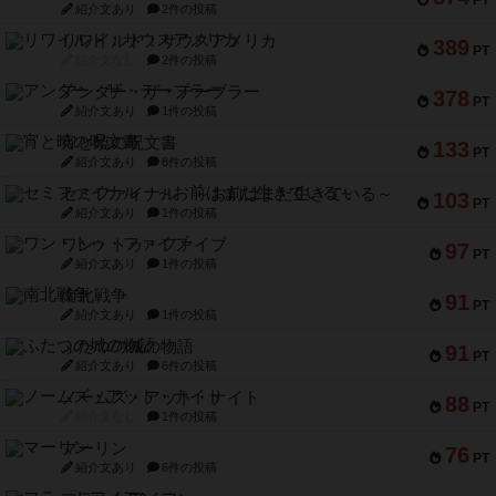
PT
紹介文あり
2件の投稿
リワイルド：サウスアメリカ
389
PT
紹介文なし
2件の投稿
アンダー・ザ・テーブラー
378
PT
紹介文あり
1件の投稿
宵と暁の呪文書
133
PT
紹介文あり
8件の投稿
セミファイナル ～お前はまだ生きている～
103
PT
紹介文あり
1件の投稿
ワン・トゥ・ファイブ
97
PT
紹介文あり
1件の投稿
南北戦争
91
PT
紹介文あり
1件の投稿
ふたつの城の物語
91
PT
紹介文あり
6件の投稿
ノームズ・アット・ナイト
88
PT
紹介文なし
1件の投稿
マーリン
76
PT
紹介文あり
6件の投稿