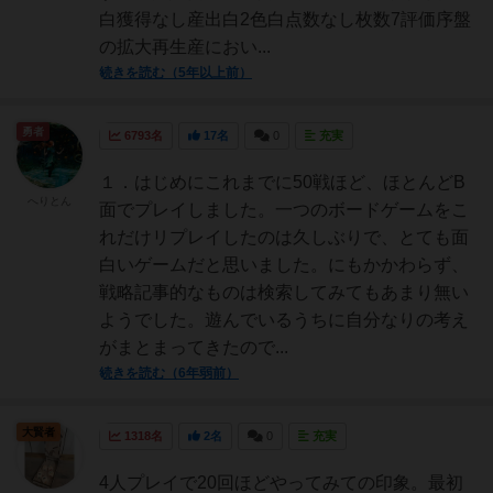
白獲得なし産出白2色白点数なし枚数7評価序盤
の拡大再生産におい...
続きを読む（5年以上前）
勇者
6793名
17名
0
充実
１．はじめにこれまでに50戦ほど、ほとんどB
へりとん
面でプレイしました。一つのボードゲームをこ
れだけリプレイしたのは久しぶりで、とても面
白いゲームだと思いました。にもかかわらず、
戦略記事的なものは検索してみてもあまり無い
ようでした。遊んでいるうちに自分なりの考え
がまとまってきたので...
続きを読む（6年弱前）
大賢者
1318名
2名
0
充実
4人プレイで20回ほどやってみての印象。最初