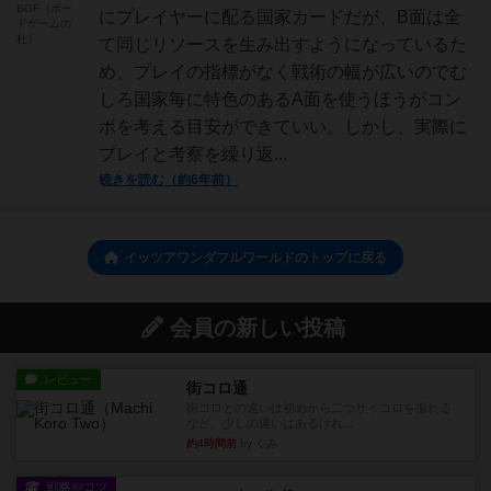
BGF（ボー
にプレイヤーに配る国家カードだが、B面は全
ドゲームの
杜）
て同じリソースを生み出すようになっているた
め、プレイの指標がなく戦術の幅が広いのでむ
しろ国家毎に特色のあるA面を使うほうがコン
ボを考える目安ができていい。しかし、実際に
プレイと考察を繰り返...
続きを読む（約6年前）
イッツアワンダフルワールドのトップに戻る
会員の新しい投稿
レビュー
街コロ通
街コロとの違いは初めから二つサイコロを振れる
など、少しの違いはあるけれ...
約4時間前
by くみ
戦略やコツ