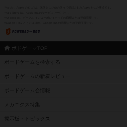
※Apple、Apple のロゴ は、米国および他の国々で登録されたApple Inc.の商標です。
※App Store は、Apple Inc.のサービスマークです。
※Android は、グーグル インコーポレイテッドの商標または登録商標です。
※Google Play とそのロゴは、Google Inc.の商標または登録商標です。
ボドゲーマTOP
ボードゲームを検索する
ボードゲームの新着レビュー
ボードゲーム会情報
メカニクス特集
掲示板・トピックス