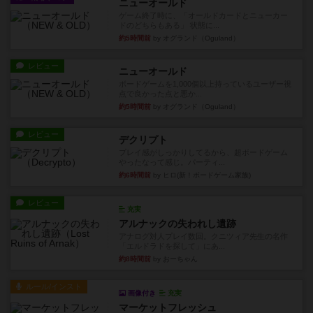
ニューオールド
ゲーム終了時に、「オールドカードとニューカー
ドのどちらもある」 状態に...
約5時間前
by オグランド（Oguland）
レビュー
ニューオールド
ボードゲームを1,000個以上持っているユーザー視
点で良かった点と悪か...
約5時間前
by オグランド（Oguland）
レビュー
デクリプト
プレイ感がしっかりしてるから、超ボードゲーム
やったなって感じ。パーティ...
約6時間前
by ヒロ(新！ボードゲーム家族)
レビュー
充実
アルナックの失われし遺跡
アナログ対人プレイ数回。クニツィア先生の名作
「エルドラドを探して」にあ...
約8時間前
by おーちゃん
ルール/インスト
画像付き
充実
マーケットフレッシュ