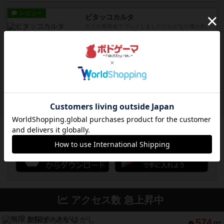
レビュー
ピタッコカルタ
ボドゲ相席会でプレイしましたひらがなが書かれ
たカードを2枚まで手をつけ...
約15時間前
by みいやん
ルール/インスト
画像付き
充実
ノームズ・アット・ナイト
ベネボレンス女王は、忠実な臣民を称えるための
祝宴を開こうとしています。...
約16時間前
by jurong
ボドゲーマのアプリ版はこちら
アクセス数 急上昇中
無限まちがいさがし
574