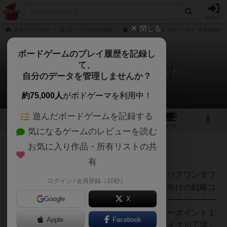
ログイン
閉じる
ボドゲーマTOP
ボードゲームの検索
イッツアワンダフルワールド 日本語版の通
ボードゲームのプレイ履歴を記録し
て、
イッツアワンダフルワールド
自分のデータを管理しませんか？
8件の戦略やコツ
約75,000人
がボドゲーマを利用中！
遊んだボードゲームを記録する
16
2
48
253
トップ
画像
動画
レビュー
カフェ
気になるゲームのレビューを読む
お気に入り作品・所有リストの共
仙人
812名
0名
0
充実
有
こんにちは、杉です。今回はイッツアワンダフ
ログイン / 会員登録（10秒）
ChezLien
ルワールドというゲームの初心者向けの戦略コ
半蔵門
Google
X
ツを書いていきたいと思います。ーーーーーー
ーーーーーーーーーーーーーーーーポイント１
Apple
Facebook
１ラウンド目の生産までに「リサイクル工場」