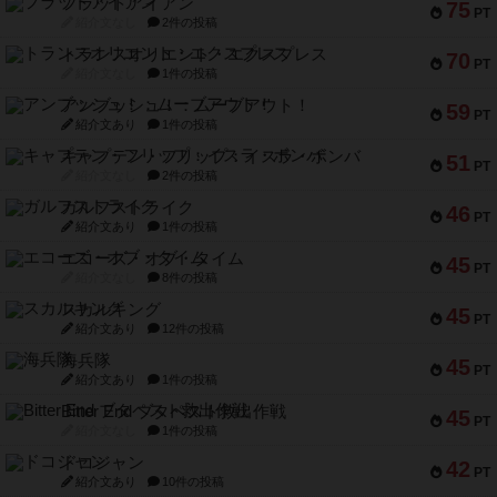
フラットアイアン
75
PT
紹介文なし
2件の投稿
トランスオリエント・エクスプレス
70
PT
紹介文なし
1件の投稿
アンブッシュ！：ムーブアウト！
59
PT
紹介文あり
1件の投稿
キャプテン・フリップ：イスラ・ボンバ
51
PT
紹介文なし
2件の投稿
ガルフストライク
46
PT
紹介文あり
1件の投稿
エコーズ・オブ・タイム
45
PT
紹介文なし
8件の投稿
スカルキング
45
PT
紹介文あり
12件の投稿
海兵隊
45
PT
紹介文あり
1件の投稿
Bitter End ブタペスト救出作戦
45
PT
紹介文なし
1件の投稿
ドコジャン
42
PT
紹介文あり
10件の投稿