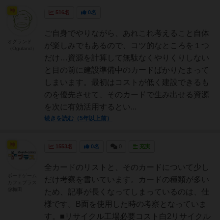
神
516名
0名
ご自身でやりながら、あれこれ考えること自体
オグランド
が楽しみでもあるので、コツ的なところを１つ
（Oguland）
だけ…資源を計算して無駄なくやりくりしない
と目の前に建設準備中のカードばかりたまって
しまいます。最初はコストが低く建設できるも
のを優先させて、そのカードで生み出せる資源
を次に有効活用するとい...
続きを読む（5年以上前）
神
1553名
0名
0
充実
全カードのリストと、そのカードについて少し
ボードゲーム
だけ考察を書いています。カードの種類が多い
カフェプラス
@梅田
ため、記事が長くなってしまっているのは、仕
様です。B面を使用した時の考察となっていま
す。■リサイクル工場必要コスト白2リサイクル