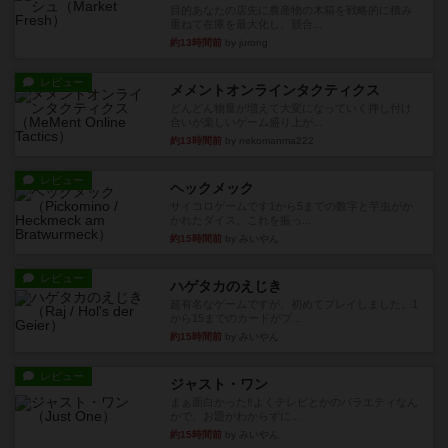
目的あなたの店先に農産物の木箱を戦略的に積み
重ねて在庫を最大化し、競合...
約13時間前
by jurong
レビュー
メメントオンラインタクティクス
どんどん物量が増えて大変になっていく押し付け
合いが楽しいゲーム盛り上が...
約13時間前
by nekomanma222
レビュー
ヘックメック
サイコロゲームです1から5までの数字と芋虫がか
かれたダイス。これを振っ...
約15時間前
by みいやん
レビュー
ハゲタカのえじき
超有名なゲームですが、初めてプレイしました。1
から15までのカードがプ...
約15時間前
by みいやん
レビュー
ジャスト・ワン
まぁ面白かった‼️よくテレビとかのバラエティなん
かで、お題がわからずに...
約15時間前
by みいやん