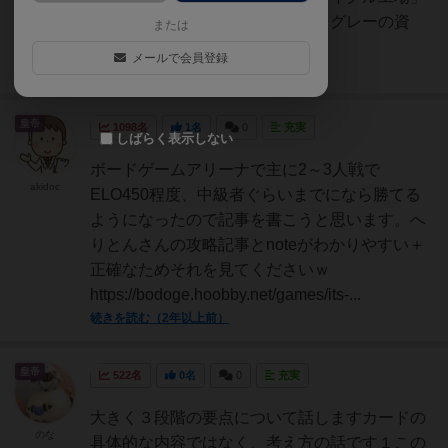
を作れリサイクル工場とは建材（グレーの資
または
源）を２つ生み出す発展カ...
メールで会員登録
続きを読む（2年以上前）
皇帝
1098名
1名
0
充実
しばらく表示しない
ボードゲームアリーナで主に2～3人戦で
akidoc
ELO450程度、中級者ぐらいまでになら勝てる
ようになったので記事を書こうと思います。へ
りとんさんの攻略記事とnoteがわかりやすい＋
正確なためそれを見てくださいｗ
https://bodoge.hoobby.net/games/its-...
続きを読む（2年以上前）
皇帝
522名
0名
0
充実
大きく３段階の要点について話しますカードの
のな
具体的な内容ではなく、考え方の話です１この