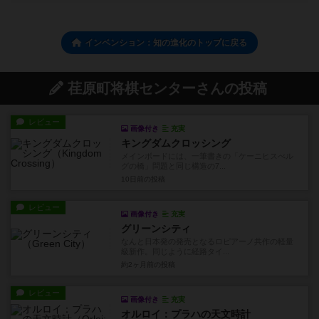
インベンション：知の進化のトップに戻る
荏原町将棋センターさんの投稿
レビュー
画像付き
充実
キングダムクロッシング
メインボードには、一筆書きの「ケーニヒスべル
グの橋」問題と同じ構造の7...
10日前
の投稿
レビュー
画像付き
充実
グリーンシティ
なんと日本発の発売となるロピアーノ共作の軽量
級新作。同じように経路タイ...
約2ヶ月前
の投稿
レビュー
画像付き
充実
オルロイ：プラハの天文時計