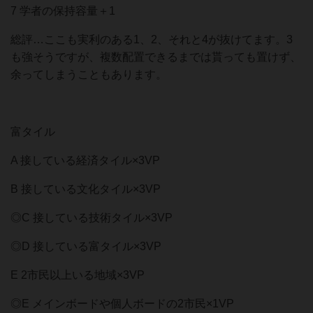
7 学者の保持容量＋1
総評…ここも実利のある1、2、それと4が抜けてます。3
も強そうですが、複数配置できるまでは貰っても置けず、
余ってしまうこともあります。
富タイル
A 接している経済タイル×3VP
B 接している文化タイル×3VP
◎C 接している技術タイル×3VP
◎D 接している富タイル×3VP
E 2市民以上いる地域×3VP
◎E メインボードや個人ボードの2市民×1VP