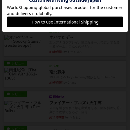
レビュー
シャット・ザ・ボックス
とてもシンプルなダイスゲーム。2つのダイスを振
って、出目の合計を自分の...
約4時間前
by OSAっち
レビュー
充実
オバケだぞ～
対人アナログプレイ。簡単なルールで誰とでも遊
べるゲーム。こんなの子ども...
約5時間前
by おーちゃん
レビュー
充実
南北戦争
1983年にVictory Gamesが出版した『The Civil ...
約9時間前
by Chaco
レビュー
画像付き
ファイアー・ブルズ / 火牛陣
火牛を引き連れて敵を殲滅させる。縦か斜めで前2
列まで攻撃できるが、自分...
約11時間前
by うらまこ
レビュー