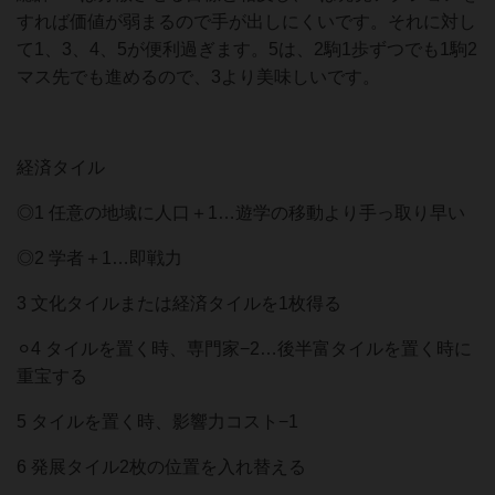
すれば価値が弱まるので手が出しにくいです。それに対し
て1、3、4、5が便利過ぎます。5は、2駒1歩ずつでも1駒2
マス先でも進めるので、3より美味しいです。
経済タイル
◎1 任意の地域に人口＋1…遊学の移動より手っ取り早い
◎2 学者＋1…即戦力
3 文化タイルまたは経済タイルを1枚得る
⚪︎4 タイルを置く時、専門家−2…後半富タイルを置く時に
重宝する
5 タイルを置く時、影響力コスト−1
6 発展タイル2枚の位置を入れ替える