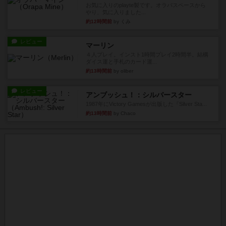
お気に入りのplayte製です。オラパスペースから
やり、気に入りました...
約12時間前
by くみ
レビュー
マーリン
４人プレイ。インスト1時間プレイ2時間半。結構
ダイス運と手札のカード運...
約13時間前
by oliber
レビュー
アンブッシュ！：シルバースター
1987年にVictory Gamesが出版した『Silver Sta...
約13時間前
by Chaco