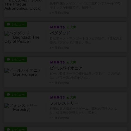
豪華絢爛なメインボードと二重ロンデルやギアの
ギミックが特徴です。振興ペ...
3ヶ月前
の投稿
レビュー
画像付き
充実
バグダッド
ロピアーノ・マンゴーネコンビの新作。9世紀の全
盛のバグダッドが舞台。宰...
4ヶ月前
の投稿
レビュー
画像付き
充実
ビールパイオニア
ビール製造テーマの作品は多いですが、この作品
は、パワー(効果値)付きの...
5ヶ月前
の投稿
レビュー
画像付き
充実
フォレストリー
林業の集大成ボードゲーム。森林の管理人とな
り、伐採機を運転したり、製材...
6ヶ月前
の投稿
レビュー