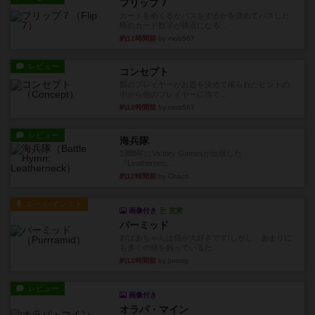
フリップ７
カードをめくるかパスをするかを決めてパスした
時のカード数字が得点になる...
約11時間前
by mob567
レビュー
コンセプト
親のプレイヤーがお題を決めて限られたヒントの
中から他のプレイヤーに当て...
約12時間前
by mob567
レビュー
海兵隊
1988年にVictory Gamesが出版した
『Leathernec...
約12時間前
by Chaco
ルール/インスト
画像付き
充実
パーミッド
おばあちゃんは猫が大好きです!しかし、あまりに
も多くの猫を飼っているた...
約12時間前
by jurong
レビュー
画像付き
オラパ・マイン