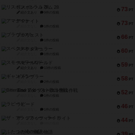
リスボン・トラム 28
73
PT
紹介文あり
9件の投稿
アマナイト
73
PT
紹介文なし
1件の投稿
ブラヴェスト
66
PT
紹介文なし
1件の投稿
スペクタキュラー
60
PT
紹介文なし
1件の投稿
スモールワールド
59
PT
紹介文あり
13件の投稿
ギャンブラー
58
PT
紹介文なし
2件の投稿
Bitter End ブタペスト救出作戦
52
PT
紹介文なし
1件の投稿
ラピード
46
PT
紹介文なし
1件の投稿
ザ・フラッフィー・ライト
44
PT
紹介文なし
0件の投稿
ふたつの城の物語
39
PT