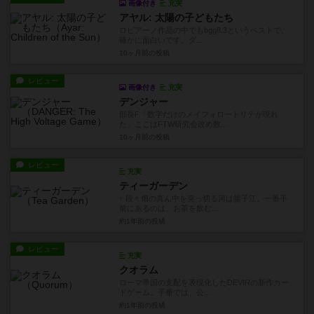
画像付き
充実
アヤル: 太陽の子どもたち
ロピアーノ作品の中でもbgg8.3というベストで、
確かに面白いです。ダ...
10ヶ月前
の投稿
レビュー
画像付き
充実
デンジャー
部長F「数字だけのメイフォロートリテが現れ
た」ここはFTW研究会改め数...
10ヶ月前
の投稿
レビュー
充実
ティーガーデン
↑ 段々畑の真ん中を突っ切る河は揚子江。一番手
前にあるのは、お茶を飲む...
約1年前
の投稿
レビュー
充実
クオラム
ローマ帝国の支配を表現化したDEVIRの新作カー
ドゲーム。手番では、公...
約1年前
の投稿