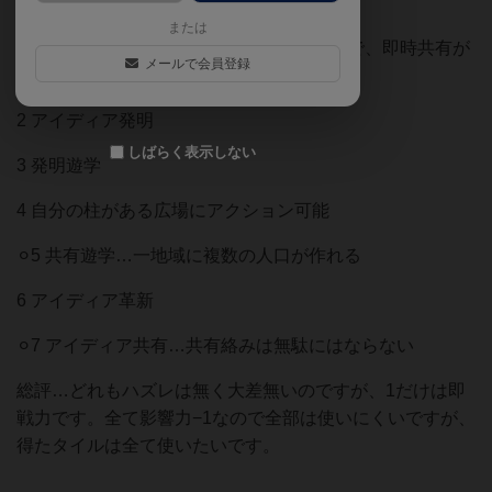
技術タイル
または
◎1 発明共有…発明すれば共有権があるので、即時共有が
メールで会員登録
可能
2 アイディア発明
しばらく表示しない
3 発明遊学
4 自分の柱がある広場にアクション可能
⚪︎5 共有遊学…一地域に複数の人口が作れる
6 アイディア革新
⚪︎7 アイディア共有…共有絡みは無駄にはならない
総評…どれもハズレは無く大差無いのですが、1だけは即
戦力です。全て影響力−1なので全部は使いにくいですが、
得たタイルは全て使いたいです。