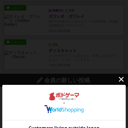
レビュー
画像付き
充実
ガリレオ・ガリレイ
SETIの作者ホレックのもう一つの宇宙物。望遠鏡
天体観測ボードゲームで...
1年以上前
の投稿
レビュー
充実
ディスキャット
ネコ好きやイラスト好きなら、所有しておきたく
なるカードです。トリテでも...
1年以上前
の投稿
会員の新しい投稿
レビュー
充実
エコーズ・オブ・タイム
カードゲームにファイナルファンタジーのアクテ
ィブタイムバトル（もしくは...
約4時間前
by ジェイとと