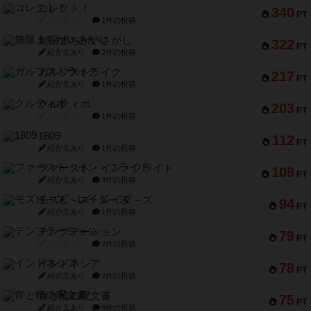
コレクト！
340
PT
紹介文なし
1件の投稿
無限まちがいさがし
322
PT
紹介文あり
2件の投稿
ガルフストライク
217
PT
紹介文あり
1件の投稿
クルティボ
203
PT
紹介文なし
1件の投稿
1809
112
PT
紹介文あり
1件の投稿
ファースト・イン・フライト
108
PT
紹介文あり
3件の投稿
モズビ－ズ・レイダ－ズ
94
PT
紹介文あり
1件の投稿
テンプテーション
79
PT
紹介文なし
2件の投稿
インドネシア
78
PT
紹介文あり
2件の投稿
宵と暁の呪文書
75
PT
紹介文あり
8件の投稿