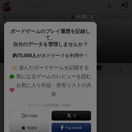
ログイン
閉じる
ボドゲーマTOP
ボードゲームの検索
インベンション：知の進化 日本語版の通販
ボードゲームのプレイ履歴を記録し
て、
インベンション：知の進化
自分のデータを管理しませんか？
荏原町将棋センターさんの戦略やコツ
約75,000人
がボドゲーマを利用中！
遊んだボードゲームを記録する
4
3
13
トップ
画像
動画
レビュー
カフェ
気になるゲームのレビューを読む
お気に入り作品・所有リストの共
170名
2名
0
2ヶ月前
有
『発展タイルの優先度』
ログイン / 会員登録（10秒）
◎＝かなり役立つ ⚪︎＝役立つ
Google
X
Apple
Facebook