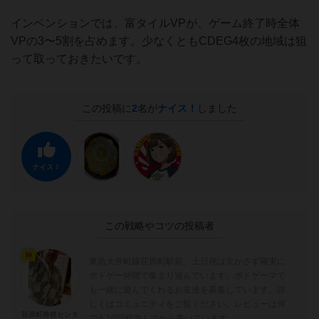
インベンションでは、富タイルVPが、ゲーム終了時全体
VPの3〜5割を占めます。少なくともCDEG4枚の地域は狙
って取っておきたいです。
この投稿に
2
名が
ナイス！
しました
ナイス！
この戦略やコツの投稿者
神
東急大井町線荏原町駅前。土日祝は欠かさず確実に
ボドゲー仲間で集まり遊んでいます。ボドゲーマで
も一緒に遊んでくれるお友達を募集しています。詳
しくはコミュニティをご覧ください。レビューは何
荏原町将棋センタ
でも10回程遊んでから書いています。