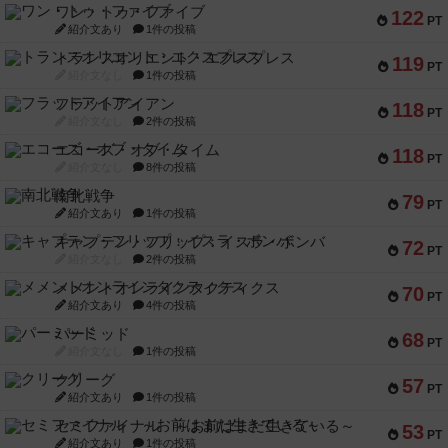
ワン・トゥ・ファイブ
122
PT
紹介文あり
1件の投稿
トランスオリエント・エクスプレス
119
PT
紹介文なし
1件の投稿
フラットアイアン
118
PT
紹介文なし
2件の投稿
エコーズ・オブ・タイム
118
PT
紹介文なし
8件の投稿
南北戦争
79
PT
紹介文あり
1件の投稿
キャプテン・フリップ：イスラ・ボンバ
72
PT
紹介文なし
2件の投稿
メメントオンラインタクティクス
70
PT
紹介文あり
4件の投稿
パーミッド
68
PT
紹介文なし
1件の投稿
クリーグ
57
PT
紹介文あり
1件の投稿
セミファイナル ～お前はまだ生きている～
53
PT
紹介文あり
1件の投稿