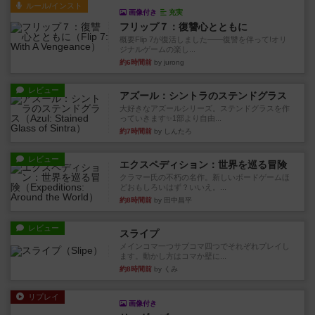
ルール/インスト
画像付き
充実
フリップ７：復讐心とともに
概要Flip 7が復活しました――復讐を伴って!オリ
ジナルゲームの楽し...
約6時間前
by jurong
レビュー
アズール：シントラのステンドグラス
大好きなアズールシリーズ。ステンドグラスを作
っていきます✨1部より自由...
約7時間前
by しんたろ
レビュー
エクスペディション：世界を巡る冒険
クラマー氏の不朽の名作。新しいボードゲームほ
どおもしろいはず？いいえ。...
約8時間前
by 田中昌平
レビュー
スライプ
メインコマ一つサブコマ四つでそれぞれプレイし
ます。動かし方はコマか壁に...
約8時間前
by くみ
リプレイ
画像付き