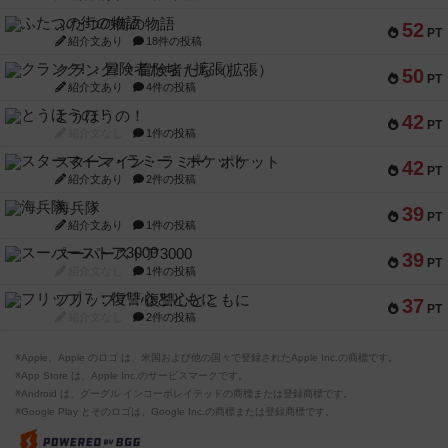
ふたつの街の物語
52
PT
紹介文あり
18件の投稿
クランク! ：冒険者たち（拡張）
50
PT
紹介文あり
4件の投稿
とうほうの！
42
PT
紹介文なし
1件の投稿
スターマイン・ラミー ポケット
42
PT
紹介文あり
2件の投稿
海兵隊
39
PT
紹介文あり
1件の投稿
スーパーストア3000
39
PT
紹介文なし
1件の投稿
フリップ７：復讐心とともに
37
PT
紹介文なし
2件の投稿
※Apple、Apple のロゴ は、米国および他の国々で登録されたApple Inc.の商標です。
※App Store は、Apple Inc.のサービスマークです。
※Android は、グーグル インコーポレイテッドの商標または登録商標です。
※Google Play とそのロゴは、Google Inc.の商標または登録商標です。