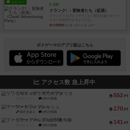
レビュー
充実
クランク! ：冒険者たち（拡張）
クランク！のプレイヤーごとに能力の違うキャラ
クターを使用できるようにな...
約10時間前
by ぽっぽーくるっぽー
ボドゲーマのアプリ版はこちら
アクセス数 急上昇中
リワイルド：サウスアメリカ
552
PT
紹介文なし
2件の投稿
マーケットフレッシュ
170
PT
紹介文あり
1件の投稿
ファイアー・ブルズ / 火牛陣
141
PT
紹介文なし
1件の投稿