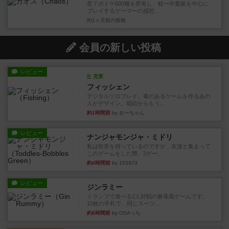
星７ボドゲ600種を所有し、軽〜中量級を中心に
プレイするゲーマーの感想...
約1ヶ月前
の投稿
会員の新しい投稿
レビュー
充実
フィッシェン
デジタルソロプレイ。毒のあるゲームを作るあの
人がデザイン。箱絵からもう...
約1時間前
by おーちゃん
レビュー
ナンジャモンジャ・ミドリ
私は吃音を持っているのですが、友達と集まって
このゲームをした際、3ゲー...
約4時間前
by 155973
レビュー
ジンラミー
トランプで遊べる2人対戦の麻雀風ゲームです。
10枚の手札で、同じスーツ...
約6時間前
by OSAっち