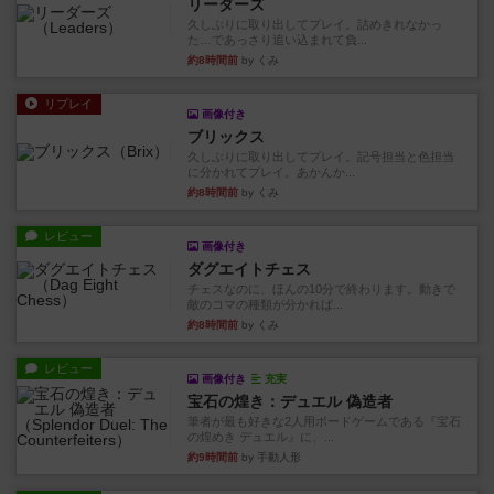
リーダーズ
久しぶりに取り出してプレイ。詰めきれなかっ
た…であっさり追い込まれて負...
約8時間前
by くみ
リプレイ
画像付き
ブリックス
久しぶりに取り出してプレイ。記号担当と色担当
に分かれてプレイ。あかんか...
約8時間前
by くみ
レビュー
画像付き
ダグエイトチェス
チェスなのに、ほんの10分で終わります。動きで
敵のコマの種類が分かれば...
約8時間前
by くみ
レビュー
画像付き
充実
宝石の煌き：デュエル 偽造者
筆者が最も好きな2人用ボードゲームである『宝石
の煌めき デュエル』に、...
約9時間前
by 手動人形