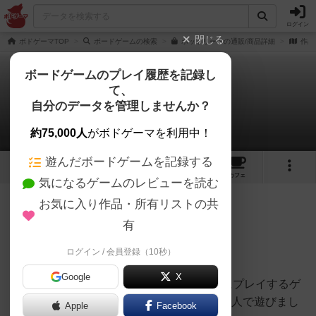
ログイン
閉じる
ボドゲーマTOP
ボードゲームの検索
ホットリードの通販/商品詳細
作品
ボードゲームのプレイ履歴を記録し
て、
ホットリード
自分のデータを管理しませんか？
おとんさんのレビュー
約75,000人
がボドゲーマを利用中！
遊んだボードゲームを記録する
2
4
27
トップ
画像
動画
レビュー
カフェ
気になるゲームのレビューを読む
お気に入り作品・所有リストの共
166名
1名
0
約1年前
有
ログイン / 会員登録（10秒）
星８
Google
X
ボドゲ400種を所有し、軽〜中量級を中心にプレイするゲ
ーマーの感想です。ボードゲーム会にて、4人で遊びまし
Apple
Facebook