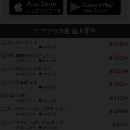
アクセス数 急上昇中
コレクト！
340
PT
紹介文なし
1件の投稿
無限まちがいさがし
322
PT
紹介文あり
2件の投稿
ガルフストライク
217
PT
紹介文あり
1件の投稿
クルティボ
203
PT
紹介文なし
1件の投稿
1809
112
PT
紹介文あり
1件の投稿
ファースト・イン・フライト
108
PT
紹介文あり
3件の投稿
モズビ－ズ・レイダ－ズ
94
PT
紹介文あり
1件の投稿