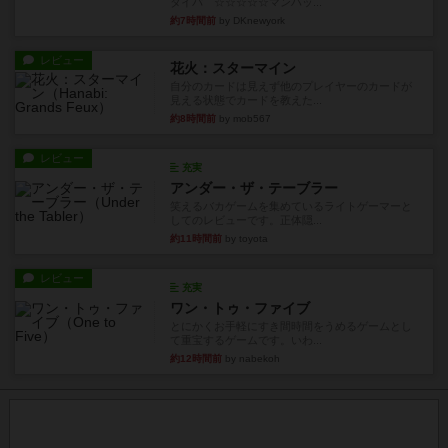
タイパ ☆☆☆☆☆マンハッ...
約7時間前
by DKnewyork
レビュー
花火：スターマイン
自分のカードは見えず他のプレイヤーのカードが
見える状態でカードを教えた...
約8時間前
by mob567
レビュー
充実
アンダー・ザ・テーブラー
笑えるバカゲームを集めているライトゲーマーと
してのレビューです。正体隠...
約11時間前
by toyota
レビュー
充実
ワン・トゥ・ファイブ
とにかくお手軽にすき間時間をうめるゲームとし
て重宝するゲームです。いわ...
約12時間前
by nabekoh