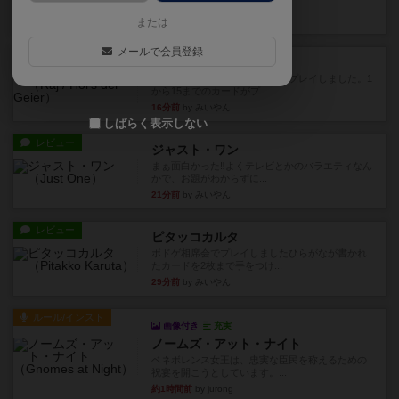
かれたダイス。これを振っ...
8分前
by みいやん
または
メールで会員登録
レビュー
ハゲタカのえじき
超有名なゲームですが、初めてプレイしました。1
から15までのカードがプ...
16分前
by みいやん
しばらく表示しない
レビュー
ジャスト・ワン
まぁ面白かった‼️よくテレビとかのバラエティなん
かで、お題がわからずに...
21分前
by みいやん
レビュー
ピタッコカルタ
ボドゲ相席会でプレイしましたひらがなが書かれ
たカードを2枚まで手をつけ...
29分前
by みいやん
ルール/インスト
画像付き
充実
ノームズ・アット・ナイト
ベネボレンス女王は、忠実な臣民を称えるための
祝宴を開こうとしています。...
約1時間前
by jurong