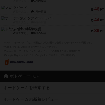
紹介文なし
1件の投稿
ラピード
46
PT
紹介文なし
1件の投稿
ザ・フラッフィー・ライト
44
PT
紹介文なし
0件の投稿
ふたつの城の物語
39
PT
紹介文あり
6件の投稿
※Apple、Apple のロゴ は、米国および他の国々で登録されたApple Inc.の商標です。
※App Store は、Apple Inc.のサービスマークです。
※Android は、グーグル インコーポレイテッドの商標または登録商標です。
※Google Play とそのロゴは、Google Inc.の商標または登録商標です。
ボドゲーマTOP
ボードゲームを検索する
ボードゲームの新着レビュー