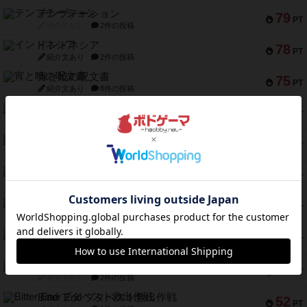
テンプテーション
79
PT
紹介文なし
2件の投稿
インドネシア
78
PT
紹介文あり
2件の投稿
宵と暁の呪文書
75
PT
紹介文あり
8件の投稿
リスボン・トラム 28
73
PT
紹介文あり
9件の投稿
アマナイト
73
PT
紹介文なし
1件の投稿
ブラヴェスト
66
PT
紹介文なし
1件の投稿
スペクタキュラー
60
PT
紹介文なし
1件の投稿
スモールワールド
59
PT
紹介文あり
13件の投稿
ギャンブラー
58
PT
紹介文なし
2件の投稿
Bitter End ブタペスト救出作戦
52
PT