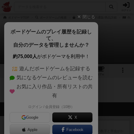
ログイン
閉じる
ボドゲーマTOP
ボードゲームの検索
ホットリードの通販/商品詳細
作品
ボードゲームのプレイ履歴を記録し
て、
ホットリード
自分のデータを管理しませんか？
0件のリプレイ日記
約75,000人
がボドゲーマを利用中！
遊んだボードゲームを記録する
2
4
27
トップ
画像
動画
レビュー
カフェ
気になるゲームのレビューを読む
お気に入り作品・所有リストの共
ホットリードのトップに戻る
有
ログイン / 会員登録（10秒）
会員の新しい投稿
Google
X
レビュー
ヘックメック
Apple
Facebook
サイコロゲームです1から5までの数字と芋虫がか