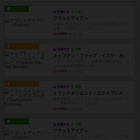
レビュー
画像付き
充実
フラットアイアン
1~2人に限定された、エンジンビルド系のシステ
ム選んだ企業ボードに街で...
約2時間前
by あくり
ルール/インスト
画像付き
充実
キャプテン・フリップ：イスラ・ボンバ
イスラ・ボンバを探しに出航!潜水艦を装備し、あ
なたの乗組員を監獄から解...
約5時間前
by jurong
ルール/インスト
画像付き
充実
トランスオリエント・エクスプレス
乗客の皆様、トランスオリエント・エクスプレス
にご乗車ありがとうございま...
約5時間前
by jurong
レビュー
画像付き
充実
フラットアイアン
世界に浸れる度 ☆☆☆☆★楽しさ ☆☆☆☆★