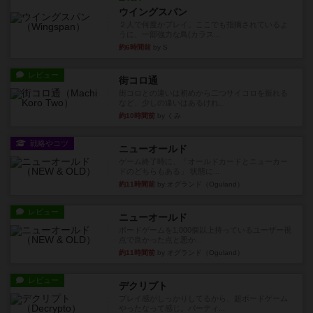
ウイングスパン
２人で何度かプレイ。ここでも指摘されているよ
うに、一部強力な鳥(カラス...
約6時間前
by S
レビュー
街コロ通
街コロとの違いは初めから二つサイコロを振れる
など、少しの違いはあるけれ...
約10時間前
by くみ
戦略やコツ
ニューオールド
ゲーム終了時に、「オールドカードとニューカー
ドのどちらもある」 状態に...
約11時間前
by オグランド（Oguland）
レビュー
ニューオールド
ボードゲームを1,000個以上持っているユーザー視
点で良かった点と悪か...
約11時間前
by オグランド（Oguland）
レビュー
デクリプト
プレイ感がしっかりしてるから、超ボードゲーム
やったなって感じ。パーティ...