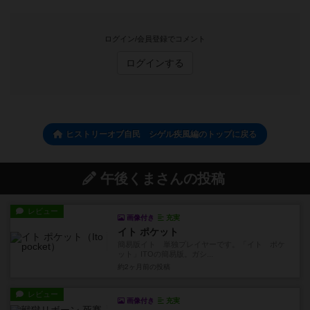
ログイン/会員登録でコメント
ログインする
ヒストリーオブ自民 シゲル疾風編のトップに戻る
午後くまさんの投稿
レビュー
画像付き
充実
イト ポケット
簡易版イト 単独プレイヤーです。「イト ポケ
ット」ITOの簡易版。ガシ...
約2ヶ月前
の投稿
レビュー
画像付き
充実