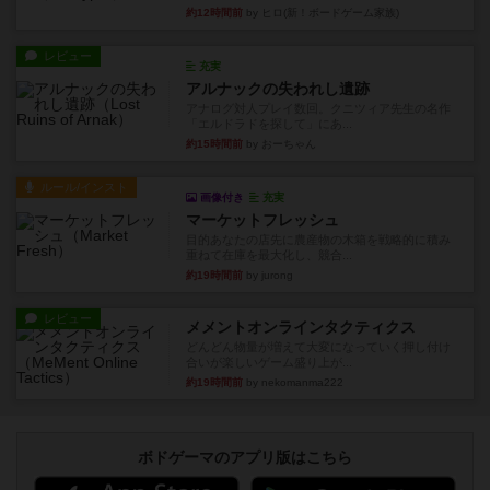
約12時間前
by ヒロ(新！ボードゲーム家族)
レビュー
充実
アルナックの失われし遺跡
アナログ対人プレイ数回。クニツィア先生の名作
「エルドラドを探して」にあ...
約15時間前
by おーちゃん
ルール/インスト
画像付き
充実
マーケットフレッシュ
目的あなたの店先に農産物の木箱を戦略的に積み
重ねて在庫を最大化し、競合...
約19時間前
by jurong
レビュー
メメントオンラインタクティクス
どんどん物量が増えて大変になっていく押し付け
合いが楽しいゲーム盛り上が...
約19時間前
by nekomanma222
ボドゲーマのアプリ版はこちら