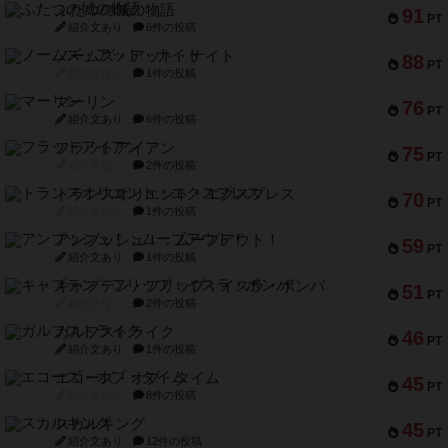
ふたつの城の物語
91
PT
紹介文あり
6件の投稿
ノームズ・アット・ナイト
88
PT
紹介文なし
1件の投稿
マーリン
76
PT
紹介文あり
6件の投稿
フラットアイアン
75
PT
紹介文なし
2件の投稿
トランスオリエント・エクスプレス
70
PT
紹介文なし
1件の投稿
アンブッシュ！：ムーブアウト！
59
PT
紹介文あり
1件の投稿
キャプテン・フリップ：イスラ・ボンバ
51
PT
紹介文なし
2件の投稿
ガルフストライク
46
PT
紹介文あり
1件の投稿
エコーズ・オブ・タイム
45
PT
紹介文なし
8件の投稿
スカルキング
45
PT
紹介文あり
12件の投稿