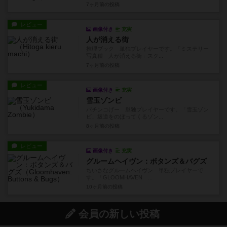
7ヶ月前
の投稿
レビュー
画像付き
充実
人が消える街
推理ブック 単独プレイヤーです。「ミステリー
写真種 人が消える街」スク...
7ヶ月前
の投稿
レビュー
画像付き
充実
雪玉ゾンビ
パチンコげー 単独プレイヤーです。「雪玉ゾン
ビ」坂道をのぼってくるゾン...
8ヶ月前
の投稿
レビュー
画像付き
充実
グルームヘイヴン：ボタンズ＆バグズ
ちいさなグルームヘイヴン 単独プレイヤーで
す。「GLOOMHAVEN ...
10ヶ月前
の投稿
会員の新しい投稿