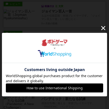
レビュー
画像付き
充実
ジョイマン百人一首
もはや伝統芸能 単独プレイヤーです。「ジョイ
マン百人一首」いい感じにく...
5ヶ月前
の投稿
レビュー
画像付き
充実
パンデミック：迫りくる危機
パンデミック拡張 単独プレイヤーです。
「PANDEMIC 迫りくる危機...
6ヶ月前
の投稿
レビュー
画像付き
充実
マドリーノ
間取りは選べない 単独プレイヤーです。
「MADRINO 人類が初めて出...
7ヶ月前
の投稿
レビュー
画像付き
充実
パンデミック：新たなる試練
感染症危機に備える 単独プレイヤーです。
「PANDEMIC パンデミッ...