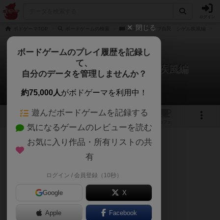
ログイン
閉じる
ボドゲーマTOP
ボードゲームの検索
ヒストリーオブ自民 シゲル疾風編
ボードゲームのプレイ履歴を記録し
て、
ヒストリーオブ自民 シゲル疾風編
自分のデータを管理しませんか？
午後くまさんのレビュー
約75,000人
がボドゲーマを利用中！
遊んだボードゲームを記録する
1
2
トップ
画像
動画
レビュー
カフェ
気になるゲームのレビューを読む
お気に入り作品・所有リストの共
286名
1名
0
11ヶ月前
有
ログイン / 会員登録（10秒）
自民党総裁選ゲーム
Google
X
Apple
Facebook