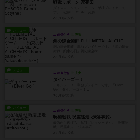
戦獄リボーン 死賽図
ダイスロールでデスゲーム 単独プレイヤーで
す。「戦獄ReBORN 死賽...
2ヶ月前
の投稿
レビュー
画像付き
充実
鋼の錬金術師 FULLMETAL ALCHEMIST ボードゲーム ～約束の日～
鋼の錬金術師 単独プレイヤーです。「鋼の錬金
術師 約束の日」鋼の錬金術...
2ヶ月前
の投稿
レビュー
画像付き
充実
ダイバーゴー！
チキンレース 単独プレイヤーです。「Diver
Go!」ダイバーゴー！...
3ヶ月前
の投稿
レビュー
画像付き
充実
呪術廻戦 呪霊逃走 -渋谷事変-
最強から逃げろ 単独プレイヤーです。「呪術廻
戦 呪霊逃走 -渋谷事変-...
3ヶ月前
の投稿