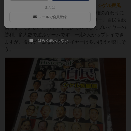
単独プレイヤーです。「
History of 自民 シゲル疾風
または
編
」ヒストリーオブ自民、1年続いた石破政権の終わりに
メールで会員登録
記念プレイ。あくまでフィクションストーリー。自民党総
裁選を勝ち抜き名声ポイントを多く獲得したプレイヤーの
勝利。多人数で遊ぶゲームです、一応2人からプレイでき
しばらく表示しない
ますが、投票ゲームなのでプレイヤーは多いほうが楽しそ
う。