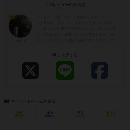
このレビューの投稿者
ボードゲーム歴 2021〜 単独プレイヤー レーティ
神
ング基準は、単独プレイ可能なモノはプラス傾向
に、面白くても価格設定が合っていないのはマイナ
ス。特に面白さと価格バランスを重視します。あと
はゲームシステムと設定の好みです。ミニチュアゲ
午後くま
ームが何となく好みで、陽キャ向け...
シェアする
マイボードゲーム登録者
5
5
3
13
興味あり
経験あり
お気に入り
持ってる