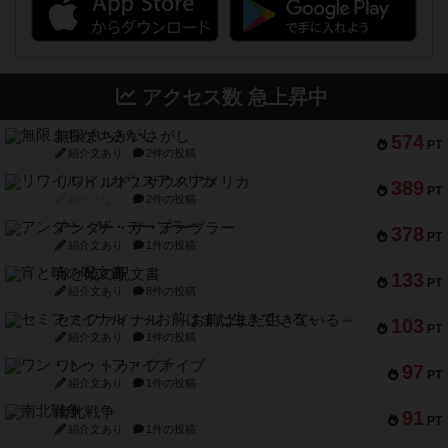
アクセス数 急上昇中
無限まちがいさがし
574
PT
紹介文あり
2件の投稿
リワイルド：サウスアメリカ
389
PT
紹介文なし
2件の投稿
アンダー・ザ・テーブラー
378
PT
紹介文あり
1件の投稿
宵と暁の呪文書
133
PT
紹介文あり
8件の投稿
セミファイナル ～お前はまだ生きている～
103
PT
紹介文あり
1件の投稿
ワン・トゥ・ファイブ
97
PT
紹介文あり
1件の投稿
南北戦争
91
PT
紹介文あり
1件の投稿