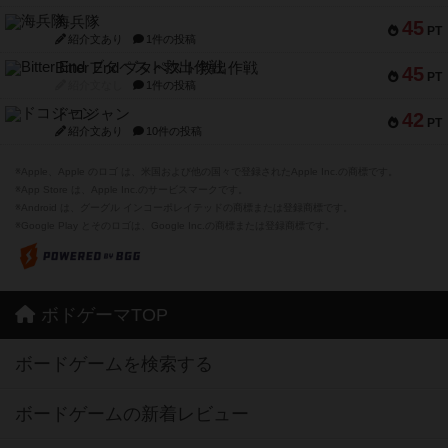
海兵隊
45
PT
紹介文あり
1件の投稿
Bitter End ブタペスト救出作戦
45
PT
紹介文なし
1件の投稿
ドコジャン
42
PT
紹介文あり
10件の投稿
※Apple、Apple のロゴ は、米国および他の国々で登録されたApple Inc.の商標です。
※App Store は、Apple Inc.のサービスマークです。
※Android は、グーグル インコーポレイテッドの商標または登録商標です。
※Google Play とそのロゴは、Google Inc.の商標または登録商標です。
ボドゲーマTOP
ボードゲームを検索する
ボードゲームの新着レビュー