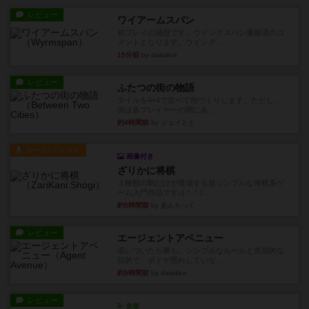
レビュー
ワイアームスパン
初プレイの感想です。ウイングスパン履修済のコ
メントとなります。ウイング...
15分前
by daisdice
レビュー
ふたつの街の物語
タイルを4×4で並べて街づくりします。ただし、
街は各プレイヤーの間にあ...
約4時間前
by ジェイとと
ルール/インスト
画像付き
ざりかに将棋
３種類の駒だけが登場する超シンプルな将棋系ゲ
ーム入門作品です♪(＾＾)...
約5時間前
by あんちっく
レビュー
エージェントアベニュー
追いついたら勝ち。シンプルなルールと直感的な
目的で、ボドゲ慣れしていな...
約5時間前
by daisdice
レビュー
充実