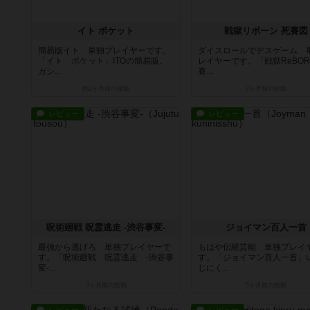
イト ポケット
戦獄リボーン 死賽図
簡易版イト 単独プレイヤーです。
ダイスロールでデスゲーム 
「イト ポケット」ITOの簡易版。
レイヤーです。「戦獄ReBO
ガシ...
賽...
約2ヶ月前
の投稿
2ヶ月前
の投稿
レビュー
レビュー
呪術廻戦 呪霊逃走 -渋谷事変-
ジョイマン百人一首
最強から逃げろ 単独プレイヤーで
もはや伝統芸能 単独プレイ
す。「呪術廻戦 呪霊逃走 -渋谷事
す。「ジョイマン百人一首」
変-...
じにく...
3ヶ月前
の投稿
5ヶ月前
の投稿
レビュー
レビュー