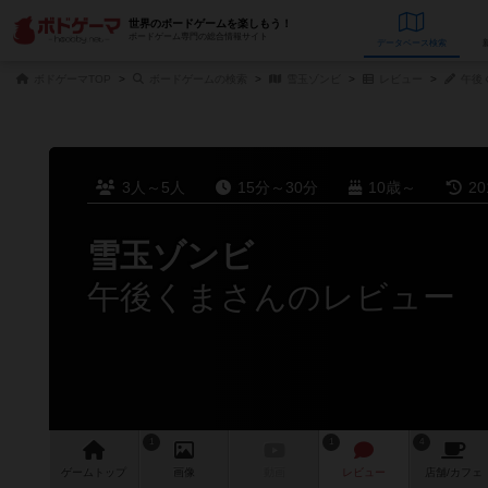
世界のボードゲームを楽しもう！
ボードゲーム専門の総合情報サイト
データベース
検
ボドゲーマTOP
ボードゲームの検索
雪玉ゾンビ
レビュー
午後
3人～5人
15分～30分
10歳～
2
雪玉ゾンビ
午後くまさんのレビュー
1
1
4
ゲーム
トップ
画像
動画
レビュー
店舗/
カフェ