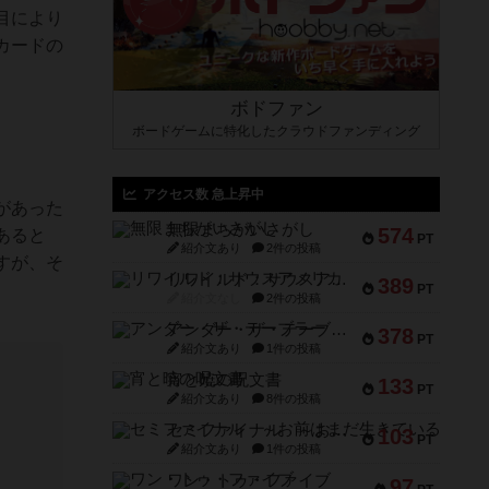
目により
カードの
ボドファン
ボードゲームに特化したクラウドファンディング
アクセス数 急上昇中
があった
無限まちがいさがし
574
あると
PT
紹介文あり
2件の投稿
すが、そ
リワイルド：サウスアメリカ
389
PT
紹介文なし
2件の投稿
アンダー・ザ・テーブラー
378
PT
紹介文あり
1件の投稿
宵と暁の呪文書
133
PT
紹介文あり
8件の投稿
セミファイナル ～お前はまだ生きている～
103
PT
紹介文あり
1件の投稿
ワン・トゥ・ファイブ
97