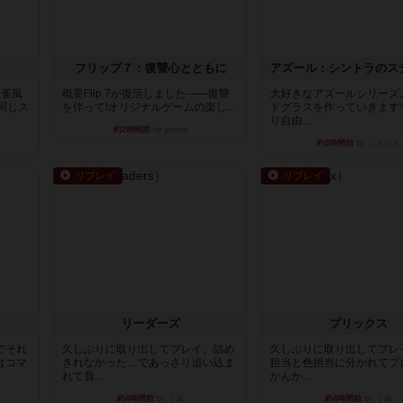
フリップ７：復讐心とともに
麻雀風
概要Flip 7が復活しました――復讐
大好きなアズールシリーズ
同じス
を伴って!オリジナルゲームの楽し...
ドグラスを作っていきます
り自由...
約2時間前
by jurong
約3時間前
by しんたろ
リプレイ
リプレイ
リーダーズ
ブリックス
でそれ
久しぶりに取り出してプレイ。詰め
久しぶりに取り出してプレ
はコマ
きれなかった…であっさり追い込ま
担当と色担当に分かれてプ
れて負...
かんか...
約4時間前
by くみ
約4時間前
by くみ