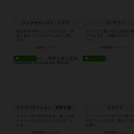
ナンジャモンジャ・ミドリ
ジンラミー
私は吃音を持っているのですが、友
トランプで遊べる2人対戦の
達と集まってこのゲームをした際、
ゲームです。10枚の手札で、
3ゲー...
ーツ...
3分前
by 155973
約2時間前
by OSAっち
レビュー
レビュー
エクスペディション：世界を巡る冒険
スライプ
クラマー氏の不朽の名作。新しいボ
メインコマ一つサブコマ四つ
ードゲームほどおもしろいはず？い
ぞれプレイします。動かし方
いえ。...
か壁に...
約3時間前
by 田中昌平
約3時間前
by くみ