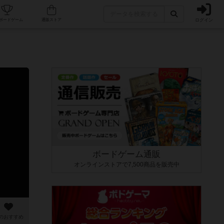
ログイン
カフェ/店舗
人気ボードゲーム
通販ストア
ボードゲーム通販
オンラインストアで7,500商品を販売中
のおすすめ