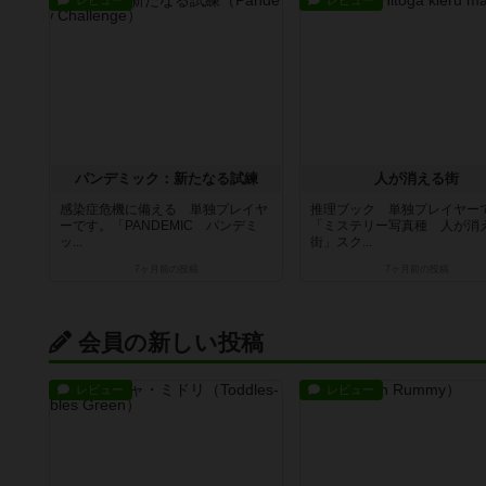
パンデミック：新たなる試練
人が消える街
感染症危機に備える 単独プレイヤ
推理ブック 単独プレイヤー
ーです。「PANDEMIC パンデミ
「ミステリー写真種 人が消
ッ...
街」スク...
7ヶ月前
の投稿
7ヶ月前
の投稿
会員の新しい投稿
レビュー
レビュー