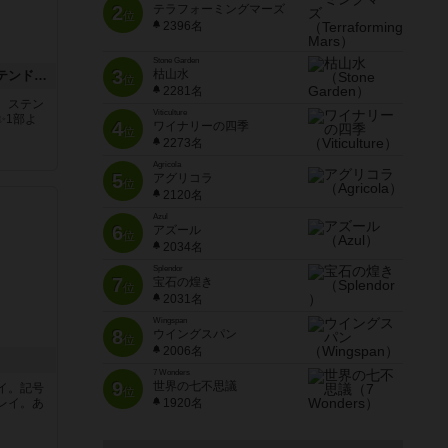
2
テラフォーミングマーズ
位
2396名
Stone Garden
3
枯山水
アズール：シントラのステンドグラス
位
2281名
。ステン
Viticulture
✨1部よ
4
ワイナリーの四季
位
2273名
Agricola
5
アグリコラ
位
2120名
Azul
6
アズール
位
2034名
Splendor
7
宝石の煌き
位
2031名
Wingspan
8
ウイングスパン
位
2006名
7 Wonders
9
世界の七不思議
イ。記号
位
レイ。あ
1920名