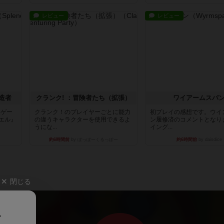
レビュー
レビュー
造者
クランク! ：冒険者たち（拡張）
ワイアームスパ
ドゲー
クランク！のプレイヤーごとに能力
初プレイの感想です。ウイ
エル』
の違うキャラクターを使用できるよ
ン履修済のコメントとなり
うにな...
イング...
約6時間前
by ぽっぽーくるっぽー
約6時間前
by daisdice
閉じる
、