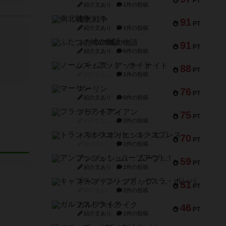
PT
紹介文あり
1件の投稿
南北戦争
91
PT
紹介文あり
1件の投稿
ふたつの城の物語
91
PT
紹介文あり
6件の投稿
ノームズ・アット・ナイト
88
PT
紹介文なし
1件の投稿
マーリン
76
PT
紹介文あり
6件の投稿
フラットアイアン
75
PT
紹介文なし
2件の投稿
トランスオリエント・エクスプレス
70
PT
紹介文なし
1件の投稿
アンブッシュ！：ムーブアウト！
59
PT
紹介文あり
1件の投稿
キャプテン・フリップ：イスラ・ボンバ
51
PT
紹介文なし
2件の投稿
ガルフストライク
46
PT
紹介文あり
1件の投稿