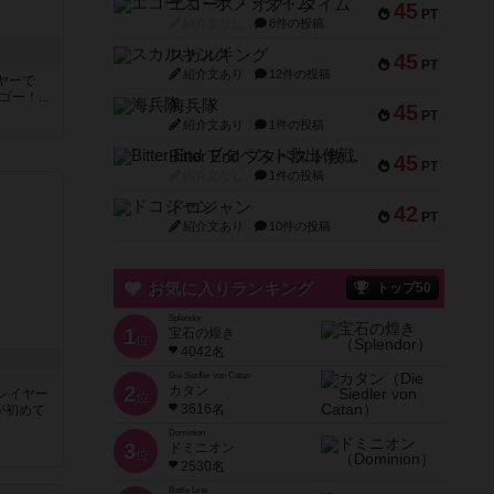
エコーズ・オブ・タイム
45
PT
紹介文なし
8件の投稿
スカルキング
45
PT
紹介文あり
12件の投稿
ヤーで
ゴー！...
海兵隊
45
PT
紹介文あり
1件の投稿
Bitter End ブタペスト救出作戦
45
PT
紹介文なし
1件の投稿
ドコジャン
42
PT
紹介文あり
10件の投稿
お気に入りランキング
トップ50
Splendor
1
宝石の煌き
位
4042名
Die Siedler von Catan
2
カタン
レイヤー
位
3616名
が初めて
Dominion
3
ドミニオン
位
2530名
Battle Line