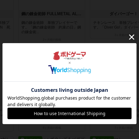
鋼の錬金術師 FULLMETAL ALCHEMIST ボードゲーム ～約束の日～
ダイバーゴー！
単独プ
鋼の錬金術師 単独プレイヤーで
チキンレース 単独プレイ
RN 死
す。「鋼の錬金術師 約束の日」鋼
す。「Diver Go!」ダイバー
の錬金術...
3ヶ月前
の投稿
2ヶ月前
の投稿
レビュー
レビュー
パンデミック：迫りくる危機
マドリーノ
ヤーで
パンデミック拡張 単独プレイヤー
間取りは選べない 単独プ
いい感
です。「PANDEMIC 迫りくる危
です。「MADRINO 人類
機...
出...
6ヶ月前
の投稿
7ヶ月前
の投稿
レビュー
レビュー