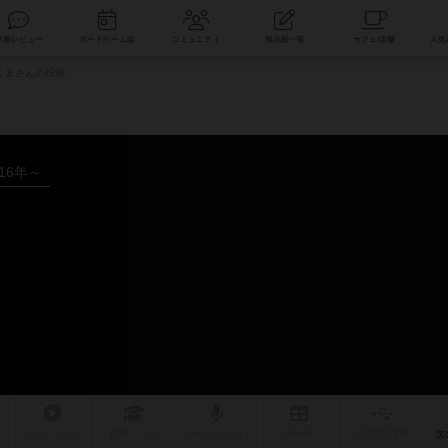
索
新着レビュー
ボードゲーム会
コミュニティ
掲示板一覧
くまさんの投稿
016年～
リプレイ
日記
戦略
・コツ
ルール
/インスト
掲示板
拡張/関連
作
次