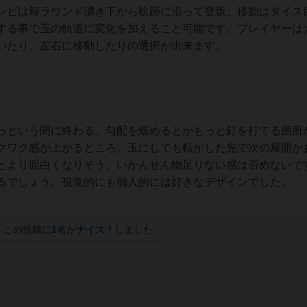
ビは毎ラウンド湧き下から軌跡に沿って登坂。移動はダイス
する事で玉の軌道に変化を加えること可能です。プレイヤーは
いたり、左右に移動したりの選択が出来ます。
という間に終わる、勾配を緩めるとかもっと釘を打てる箇所
クワク感が上がるところ。玉にしても転がした先で次の展開が
とより面白くなりそう。いかんせん物足りない感は否めないで
るでしょう。視覚的にも個人的には好きなデザインでした。
この投稿に
1
名が
ナイス！
しました