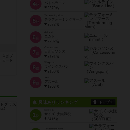
4
バトルライン
位
2379名
Terraforming Mars
5
テラフォーミングマーズ
位
2372名
6 nimmt!
6
ニムト
位
2202名
Carcassonne
7
カルカソンヌ
位
 単独プ
2191名
」カード
Wingspan
8
ウイングスパン
位
2150名
Azul
9
アズール
位
1903名
興味ありランキング
トップ50
SCYTHE
1
サイズ -大鎌戦役-
位
2415名
Terraforming Mars