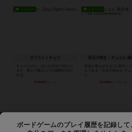
レビュー
レビュー
ダグエイトチェス
宝石の煌き：デュエル 偽
チェスなのに、ほんの10分で終わり
筆者が最も好きな2人用ボー
ます。動きで敵のコマの種類が分か
ムである『宝石の煌めき デュ
れば...
に、...
約4時間前
by くみ
約5時間前
by 手動人形
ボードゲームのプレイ履歴を記録して