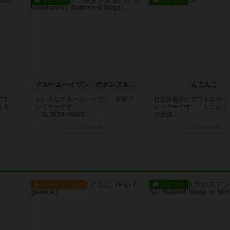
グルームヘイヴン：ボタンズ＆バグズ
んこんこ
です。
ちいさなグルームヘイヴン 単独プ
社会規範的にアウトなやつ
える
レイヤーです。
レイヤーです。「んこんこ
「GLOOMHAVEN ...
の最後...
10ヶ月前
の投稿
10ヶ月前
の投稿
ルール/インスト
レビュー