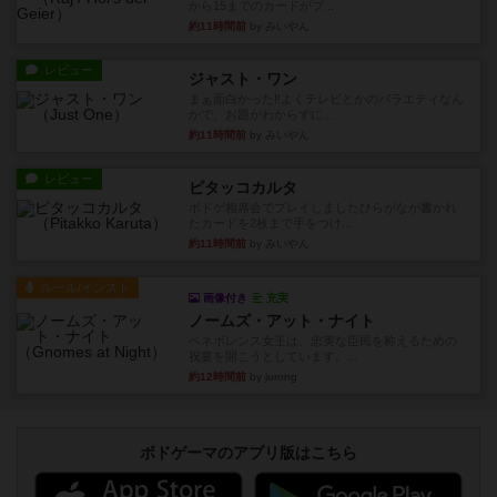
から15までのカードがプ...
約11時間前
by みいやん
レビュー
ジャスト・ワン
まぁ面白かった‼️よくテレビとかのバラエティなん
かで、お題がわからずに...
約11時間前
by みいやん
レビュー
ピタッコカルタ
ボドゲ相席会でプレイしましたひらがなが書かれ
たカードを2枚まで手をつけ...
約11時間前
by みいやん
ルール/インスト
画像付き
充実
ノームズ・アット・ナイト
ベネボレンス女王は、忠実な臣民を称えるための
祝宴を開こうとしています。...
約12時間前
by jurong
ボドゲーマのアプリ版はこちら