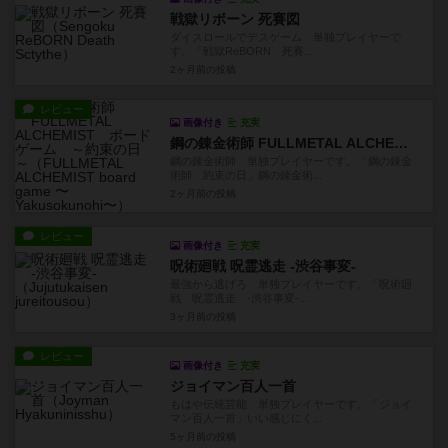
戦獄リボーン 死賽図
ダイスロールでデスゲーム 単独プレイヤーで
す。「戦獄ReBORN 死賽...
2ヶ月前
の投稿
レビュー
画像付き
充実
鋼の錬金術師 FULLMETAL ALCHEMIST ボードゲーム ～約束の日～
鋼の錬金術師 単独プレイヤーです。「鋼の錬金
術師 約束の日」鋼の錬金術...
2ヶ月前
の投稿
レビュー
画像付き
充実
呪術廻戦 呪霊逃走 -渋谷事変-
最強から逃げろ 単独プレイヤーです。「呪術廻
戦 呪霊逃走 -渋谷事変-...
3ヶ月前
の投稿
レビュー
画像付き
充実
ジョイマン百人一首
もはや伝統芸能 単独プレイヤーです。「ジョイ
マン百人一首」いい感じにく...
5ヶ月前
の投稿