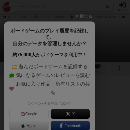
ログイン
閉じる
ボドゲーマTOP
ボードゲームの検索
ダイバーゴー！の通販/商品詳細
作
ボードゲームのプレイ履歴を記録し
て、
ダイバーゴー！
自分のデータを管理しませんか？
午後くまさんのレビュー
約75,000人
がボドゲーマを利用中！
遊んだボードゲームを記録する
2
1
9
トップ
画像
動画
レビュー
カフェ
気になるゲームのレビューを読む
お気に入り作品・所有リストの共
117名
1名
0
3ヶ月前
有
ログイン / 会員登録（10秒）
チキンレース
Google
X
Apple
Facebook