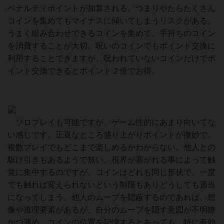
ペナルティポイントが加算される。つまりやたらたくさん
コインを集めてもマイナスに傾いてしまうリスクがある。
うまく組み合わせできるコインを集めて、手持ちのコイン
を消費することが大切。呪いのコインでもポイント交換に
利用することできますが、呪われていないコインだけでポ
イント交換できるとポイント２倍でお得。
ソロプレイも可能ですが、ゲーム性的にあまり向いてな
い感じです。正直なところ盛り上がりポイントが微妙で、
複数プレイでもどこまで楽しめるかわからない。他人との
駆け引きもあるようで無い、視界が塞がれる事によって触
覚に集中するのですが、コインはどれも同じ形状で、一度
でも触れば変えられないという制限もありどうしても適当
になってしまう。他人のムーブを隠蔽するのであれば、想
像や推理要素があるが、自分のムーブを隠す意図が不明瞭
かつ薄め。コインの位置を記憶するとあっても、特に有効