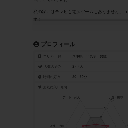
私の家にはテレビも電源ゲームもありません。（
す！
一時期は自分のやりたいゲームばかり購入してい
楽しめるものと、やりたいゲームとのバランスを
プロフィール
最初はBGGを参考にしていましたが、評価の基
エリア/年齡
兵庫県 非表示 男性
複雑で時間の長いゲームを好んだ時期もありまし
人数の好み
2～4人
があり言語依存のないリプレイ性の高いゲームを
時間の好み
30～60分
ライナー・クニツィア
お気に入り傾向
ミハエル・シャハト
アレックス・ランドルフ
短時間アブストラクト
ギプフプロジェクト
シュテフェンシュピーレ