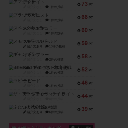
アマナイト
73
PT
紹介文なし
1件の投稿
ブラヴェスト
66
PT
紹介文なし
1件の投稿
スペクタキュラー
60
PT
紹介文なし
1件の投稿
スモールワールド
59
PT
紹介文あり
13件の投稿
ギャンブラー
58
PT
紹介文なし
2件の投稿
Bitter End ブタペスト救出作戦
52
PT
紹介文なし
1件の投稿
ラピード
46
PT
紹介文なし
1件の投稿
ザ・フラッフィー・ライト
44
PT
紹介文なし
0件の投稿
ふたつの城の物語
39
PT
紹介文あり
6件の投稿