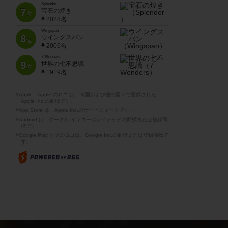
Splendor
7
宝石の煌き
位
2028名
Wingspan
8
ウイングスパン
位
2006名
7 Wonders
9
世界の七不思議
位
1919名
※Apple、Apple のロゴ は、米国および他の国々で登録された
Apple Inc.の商標です。
※App Store は、Apple Inc.のサービスマークです。
※Android は、グーグル インコーポレイテッドの商標または登録商
標です。
※Google Play とそのロゴは、Google Inc.の商標または登録商標で
す。