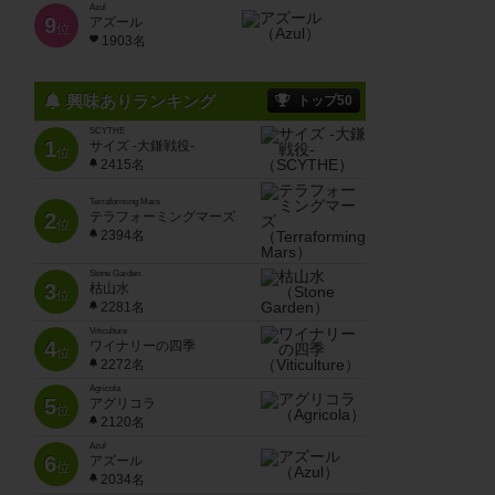
Azul
9
アズール
位
1903名
興味ありランキング
トップ50
SCYTHE
1
サイズ -大鎌戦役-
位
2415名
Terraforming Mars
2
テラフォーミングマーズ
位
2394名
Stone Garden
3
枯山水
位
2281名
Viticulture
4
ワイナリーの四季
位
2272名
Agricola
5
アグリコラ
位
2120名
Azul
6
アズール
位
2034名