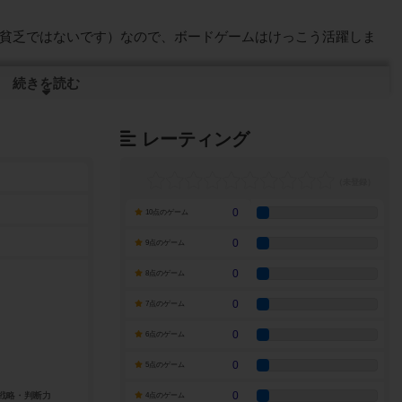
貧乏ではないです）なので、ボードゲームはけっこう活躍しま
続きを読む
ましたが、家族で楽しめないと意味がないです。最近はみんなで
とっています。
レーティング
準が自分とは違っているみたいです。
たが、今ではシンプルで奥深い美しいルール、インタラクション
0
10点のゲーム
好みます。
0
9点のゲーム
0
8点のゲーム
0
7点のゲーム
0
6点のゲーム
0
5点のゲーム
0
4点のゲーム