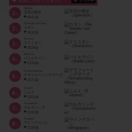
お気に入りランキング
トップ50
Splendor
1
宝石の煌き
位
4041名
Die Siedler von Catan
2
カタン
位
3616名
Dominion
3
ドミニオン
位
2529名
Battle Line
4
バトルライン
位
2378名
Terraforming Mars
5
テラフォーミングマーズ
位
2371名
6 nimmt!
6
ニムト
位
2202名
Carcassonne
7
カルカソンヌ
位
2191名
Wingspan
8
ウイングスパン
位
2150名