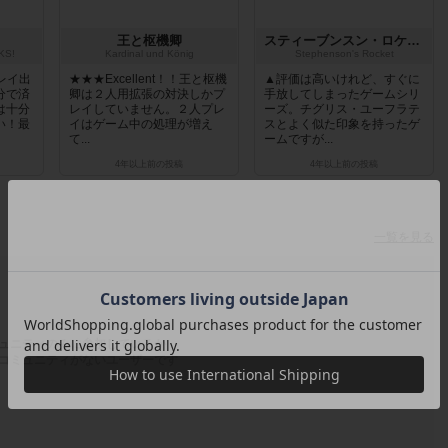
王と枢機卿
スティーブンスン・ロケット
KS!
Kardinal und König
Stephenson's Rocket
レイ出
★★★Excellent！！王と枢機
▲評価は高いけれど、すぐに
分で済
卿は２人用拡張の対決しかプ
手放してしまったゲームシリ
は十分
レイしていません。２人プレ
ーズ。チグリス・ユーフラテ
い！最
イはゲーム中の処理が増え
スとよく似た印象を持ったゲ
て...
ームですが...
4年以上前
の投稿
4年以上前
の投稿
一覧を見る
ュニティのみに参加しているか
コミュニティがないユーザーです