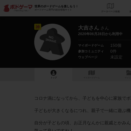
世界のボードゲームを楽しもう！
ボードゲーム専門の総合情報サイト
データベース
検
神
大吉さん
さん
2020年06月28日から利用中
150個
マイボードゲーム
0件
参加コミュニティ
未設定
ウェブページ
トップ
マイボードゲーム
マイリ
コロナ渦になってから、子どもを中心に家族でボ
子どもが大きくなるにつれ、親子で一緒に遊ぶ機
自分が子どもの頃、お正月なんかに親戚とかみん
気って良いですね！