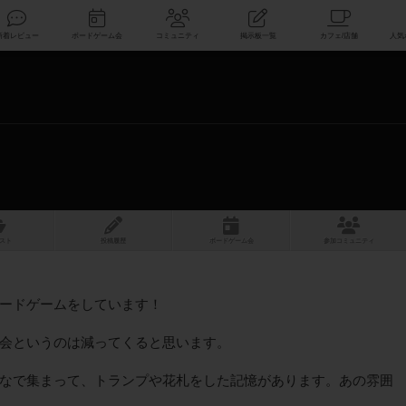
索
新着レビュー
ボードゲーム会
コミュニティ
掲示板一覧
スト
投稿履歴
ボ
ー
ドゲ
ーム
会
参加
コミュニティ
ードゲームをしています！
会というのは減ってくると思います。
なで集まって、トランプや花札をした記憶があります。あの雰囲