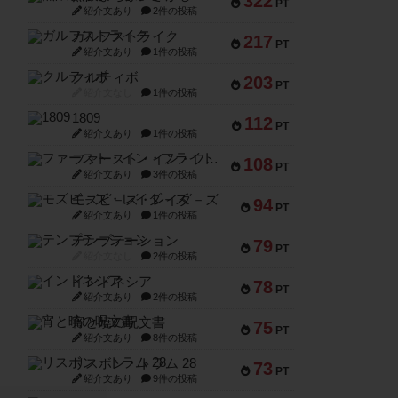
322
PT
紹介文あり
2件の投稿
ガルフストライク
217
PT
紹介文あり
1件の投稿
クルティボ
203
PT
紹介文なし
1件の投稿
1809
112
PT
紹介文あり
1件の投稿
ファースト・イン・フライト
108
PT
紹介文あり
3件の投稿
モズビ－ズ・レイダ－ズ
94
PT
紹介文あり
1件の投稿
テンプテーション
79
PT
紹介文なし
2件の投稿
インドネシア
78
PT
紹介文あり
2件の投稿
宵と暁の呪文書
75
PT
紹介文あり
8件の投稿
リスボン・トラム 28
73
PT
紹介文あり
9件の投稿