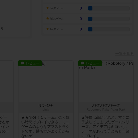
0
3点のゲーム
0
2点のゲーム
めのゲームは上の子との２人プレイがメインです。
0
1点のゲーム
う否定的なレビューなんかもあって、自分にとっては参考になっ
一覧を見る
が多いので、私はネガティブレビューも投稿しようと思います。
レビュー
レビュー
リンジャ
パクパクパーク
Linja
Robotory / Paku Paku Park
いゲー
★★Nice！１ゲームがごく短
▲評価は高いけれど、すぐに
けるか
い時間でプレイできる、ミニ
手放してしまったゲームシリ
やすい
ゲームのようなアブストラク
ーズ。アイデアは面白いし、
りの一
トです。勝ち方がよく分から
テーマがあって子どもと一緒
ないゲ...
にプレイし...