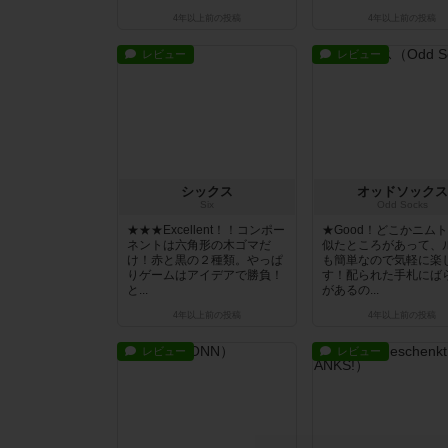
4年以上前
の投稿
4年以上前
の投稿
レビュー
レビュー
シックス
オッドソックス
Six
Odd Socks
★★★Excellent！！コンポー
★Good！どこかニム
ネントは六角形の木ゴマだ
似たところがあって、
け！赤と黒の２種類。やっぱ
も簡単なので気軽に楽
りゲームはアイデアで勝負！
す！配られた手札にば
と...
があるの...
4年以上前
の投稿
4年以上前
の投稿
レビュー
レビュー