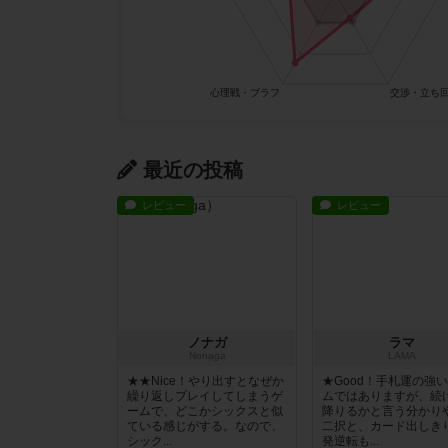
など。
軽いゲームは家族３～４人ですることが多く、重
アマゾンの購入者レビューなんか見ると、けっこ
たんですよね。
最近の投稿
ボドゲーマはどちらかというと肯定的なレビュー
レビュー
レビュー
もちろん作品には敬意を持って！
ノナガ
ラマ
Nonaga
LAMA
★★Nice！やり出すとなぜか
★Good！手札運の強
繰り返しプレイしてしまうゲ
ムではありますが、続
ームで、どこかシックスと似
降りるかと言う分かり
ている感じがする。なので、
二択と、カード出しき
シック...
発逆転も...