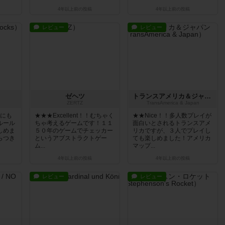
4年以上前
の投稿
4年以上前
の投稿
レビュー
レビュー
ゼヘツ
トランスアメリカ＆ジャパン
ZÈRTZ
TransAmerica & Japan
トにも
★★★Excellent！！むちゃく
★★Nice！！多人数プレイが
ルール
ちゃ考えるゲームです！１１
面白いとされるトランスアメ
しめま
５０年のゲームでチェッカー
リカですが、３人でプレイし
らつき
というアブストラクトゲー
ても楽しめました！アメリカ
ム...
マップ...
4年以上前
の投稿
4年以上前
の投稿
レビュー
レビュー