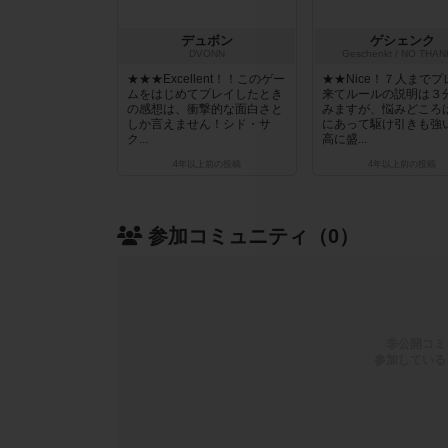
デュボン
ゲシェンク
DVONN
Geschenkt / NO THAN
★★★Excellent！！このゲー
★★Nice！７人までプ
ムをはじめてプレイしたとき
来てルールの説明は３
の感想は、衝撃的な面白さと
みますが、悩みどころ
しか言えません！シド・サ
にあって駆け引きも強
ク...
高に盛...
4年以上前
の投稿
4年以上前
の投稿
参加コミュニティ（0）
非公開コミ
参加している