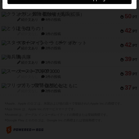
ふたつの街の物語
52
PT
紹介文あり
18件の投稿
クランク! ：冒険者たち（拡張）
50
PT
紹介文あり
4件の投稿
とうほうの！
42
PT
紹介文なし
1件の投稿
スターマイン・ラミー ポケット
42
PT
紹介文あり
2件の投稿
海兵隊
39
PT
紹介文あり
1件の投稿
スーパーストア3000
39
PT
紹介文なし
1件の投稿
フリップ７：復讐心とともに
37
PT
紹介文なし
2件の投稿
※Apple、Apple のロゴ は、米国および他の国々で登録されたApple Inc.の商標です。
※App Store は、Apple Inc.のサービスマークです。
※Android は、グーグル インコーポレイテッドの商標または登録商標です。
※Google Play とそのロゴは、Google Inc.の商標または登録商標です。