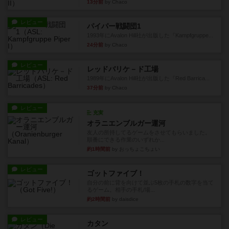
13分前
by Chaco
レビュー
パイパー戦闘団1
1993年にAvalon Hill社が出版した『Kampfgruppe...
24分前
by Chaco
レビュー
レッドバリケ－ド工場
1989年にAvalon Hill社が出版した『Red Barrica...
37分前
by Chaco
レビュー
充実
オラニエンブルガー運河
友人の所持してるゲームをさせてもらいました。
順番にできる作業のいずれか...
約1時間前
by おっちょこちょい
レビュー
ゴットファイブ！
自分の前に背を向けて並ぶ5枚の手札の数字を当て
るゲーム。相手の手札/場...
約2時間前
by daisdice
レビュー
カタン