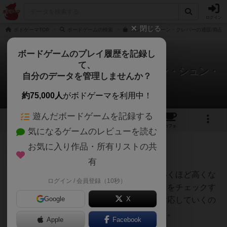
ログイン
閉じる
ボドゲーマTOP
ボードゲームの検索
ガンツ・シェーン・クレバーの通販/商品
ボードゲームのプレイ履歴を記録し
て、
ガンツ・シェーン・クレバー / ガン・シュン・
自分のデータを管理しませんか？
クレバー
3件の戦略やコツ
約75,000人
がボドゲーマを利用中！
遊んだボードゲームを記録する
15
18
124
トップ
画像
動画
レビュー
カフェ
気になるゲームのレビューを読む
お気に入り作品・所有リストの共
神
84名
0名
有
緑のラインの点数が右にいけばいくほど高くな
ログイン / 会員登録（10秒）
オグランド
るので、各種のボーナスではそこをチェックす
（Oguland）
Google
X
るようにしていき、優先度高く対応していくの
を指針にするといいかと思います。
Apple
Facebook
続きを読む（4年以上前）