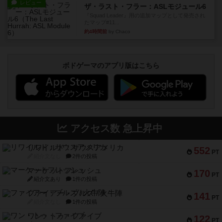
レビュー
ザ・ラスト・フラー：ASLモジュール6
『Squad Leader』用の追加マップとして発売され
たマップ#11...
約4時間前
by Chaco
ボドゲーマのアプリ版はこちら
アクセス数 急上昇中
リワイルド：サウスアメリカ
552
PT
紹介文なし
2件の投稿
マーケットフレッシュ
170
PT
紹介文あり
1件の投稿
ファイアー・ブルズ / 火牛陣
141
PT
紹介文なし
1件の投稿
ワン・トゥ・ファイブ
122
PT