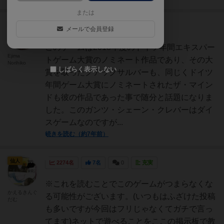
または
国王
661名
2名
0
充実
メールで会員登録
このゲームは2018年度のドイツ年間エキスパー
Ejima
トゲーム大賞のノミネート作品であり、その大
Norihiko
しばらく表示しない
賞を取ったクアックサルバーも、同じくドイツ
年間ゲーム大賞にノミネートされたザ・マイン
ドも彼の作品であった事で随分と話題になりま
した。このガンツ・シェーン・クレバーはダイ
スゲームなのですが...
続きを読む（約7年前）
仙人
2274名
7名
0
充実
※これを読むことでこのゲームがつまらなくな
かえるきんぐ
る可能性がございます。(いつもはふざけた投稿
だむ
も多いですが今回はフリじゃなくてガチで言っ
てます)ネットで遊べることをここの掲示板で教