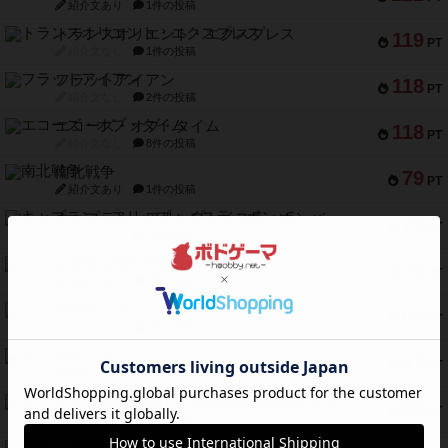
紹介文あり
1件の投稿
トランスオリエント・エクスプレス
119
PT
紹介文なし
1件の投稿
フラットアイアン
118
PT
紹介文なし
2件の投稿
エコーズ・オブ・タイム
118
PT
紹介文なし
8件の投稿
南北戦争
79
PT
紹介文あり
1件の投稿
キャプテン・フリップ：イスラ・ボンバ
72
PT
紹介文なし
2件の投稿
メメントオンラインタクティクス
70
PT
紹介文あり
4件の投稿
パーミッド
68
PT
紹介文なし
1件の投稿
クリーグ
57
PT
紹介文あり
1件の投稿
セミファイナル ～お前はまだ生きている～
53
PT
紹介文あり
1件の投稿