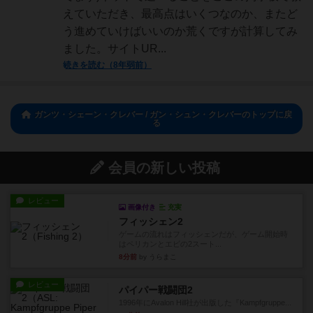
えていただき、最高点はいくつなのか、またど
う進めていけばいいのか荒くですが計算してみ
ました。サイトUR...
続きを読む（8年弱前）
ガンツ・シェーン・クレバー / ガン・シュン・クレバーのトップに戻
る
会員の新しい投稿
レビュー
画像付き
充実
フィッシェン2
ゲームの流れはフィッシェンだが、ゲーム開始時
はペリカンとエビの2スート...
8分前
by うらまこ
レビュー
パイパー戦闘団2
1996年にAvalon Hill社が出版した『Kampfgruppe...