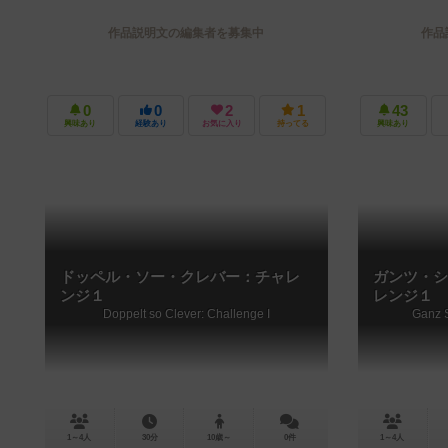
作品説明文の編集者を募集中
作品
0
0
2
1
43
興味あり
経験あり
お気に入り
持ってる
興味あり
ドッペル・ソー・クレバー：チャレ
ガンツ・シ
ンジ１
レンジ１
Doppelt so Clever: Challenge I
Ganz S
1～4人
30分
10歳～
0件
1～4人