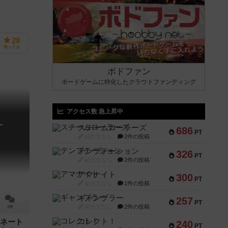
29
持ってる
ボドファン
ボードゲームに特化したクラウドファンディング
アクセス数 急上昇中
ー
スチームローラーズ
686
PT
紹介文なし
2件の投稿
テンプテーション
326
PT
紹介文なし
2件の投稿
アマナイト
300
PT
紹介文なし
1件の投稿
ギャンブラー
257
PT
紹介文なし
2件の投稿
3件
コレクト！
ネート
240
PT