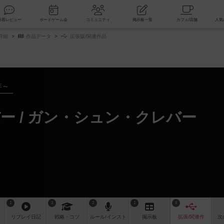
索
新着レビュー
ボードゲーム会
コミュニティ
掲示板一覧
詳細
作品データ
拡張版/関連作品
年～
 / ガン・シュン・クレバー
1
3
2
1
8
リプレイ
日記
戦略
・コツ
ルール
/インスト
掲示板
拡張/関連
作
次