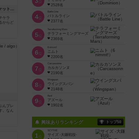
3
位
2528名
チケットトゥライド / チケットトゥライドアメリカ
Battle Line
4
バトルライン
チケラ
位
2377名
るからど
Terraforming Mars
5
テラフォーミングマーズ
ん
位
2369名
6 nimmt!
6
ニムト
位
2200名
Carcassonne
7
カルカソンヌ
位
2190名
Wingspan
8
ウイングスパン
位
2148名
Azul
9
アズール
位
1902名
ぶんプレ
す。なん
興味ありランキング
トップ50
SCYTHE
1
サイズ -大鎌戦役-
位