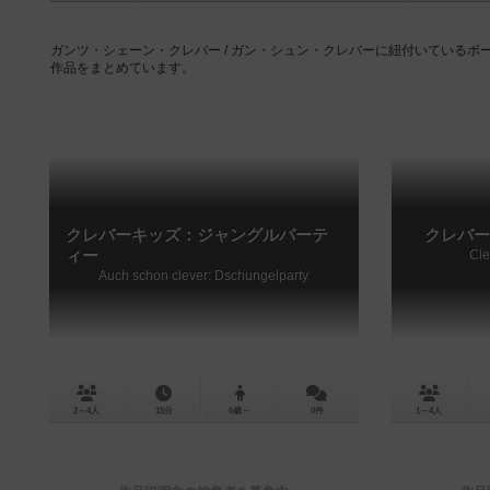
ガンツ・シェーン・クレバー / ガン・シュン・クレバーに紐付いている
作品をまとめています。
クレバーキッズ：ジャングルパーテ
クレバー
ィー
Cle
Auch schon clever: Dschungelparty
2～4人
15分
6歳～
0件
1～4人