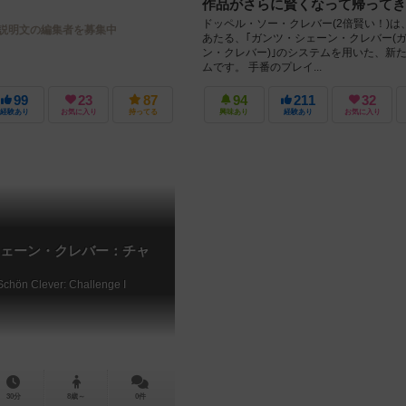
作品がさらに賢くなって帰ってき
ドッペル・ソー・クレバー(2倍賢い！)は
説明文の編集者を募集中
あたる、｢ガンツ・シェーン・クレバー(
ン・クレバー)｣のシステムを用いた、新
ムです。 手番のプレイ...
99
23
87
94
211
32
経験あり
お気に入り
持ってる
興味あり
経験あり
お気に入り
ェーン・クレバー：チャ
chön Clever: Challenge I
30分
8歳～
0件