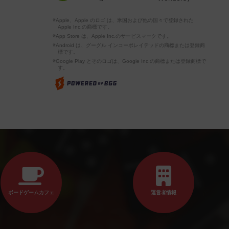
※Apple、Apple のロゴ は、米国および他の国々で登録された
Apple Inc.の商標です。
※App Store は、Apple Inc.のサービスマークです。
※Android は、グーグル インコーポレイテッドの商標または登録商
標です。
※Google Play とそのロゴは、Google Inc.の商標または登録商標で
す。
ボードゲームカフェ
運営者情報