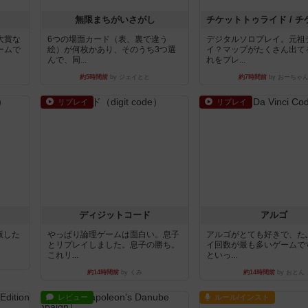
無限まちがいさがし
大賞な
6つの場面カード（表、裏で違う
デジタルソロプレイ。元祖
ームで
絵）が何枚かあり、そのうち3つ選
イ？マップがたくさん出て
んで、同...
れをプレ...
約5時間前
by ジェイとと
約7時間前
by おーちゃ
リプレイ
リプレイ
ディジットコード
アルゴ
出版した
やっぱり論理ゲームは面白い。息子
アルゴがとても好きで、た
とリプレイしました。息子の勝ち。
イ回数が最も多いゲームで
これリ...
といっ...
約14時間前
by くみ
約14時間前
by おとん
レビュー
ルール/インスト