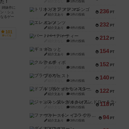
た！
紹介文なし
1件の投稿
、姉妹作に
トリオンフ ア マレンゴ
236
PT
ガン・シュ
紹介文あり
1件の投稿
たなるゲー
エレメンツ
232
PT
紹介文あり
4件の投稿
101
バー！パーティー
持ってる
212
PT
紹介文なし
1件の投稿
ギョッと
154
PT
紹介文あり
1件の投稿
クルティボ
152
PT
紹介文なし
1件の投稿
ブラヴェスト
140
PT
紹介文なし
1件の投稿
ドブル：ポケットモンスター
122
PT
紹介文あり
4件の投稿
ジャンヌ・ダルク-オルレアン ドロー＆ライト
118
PT
紹介文なし
5件の投稿
ファースト・イン・フライト
94
PT
紹介文あり
3件の投稿
ダイススローン