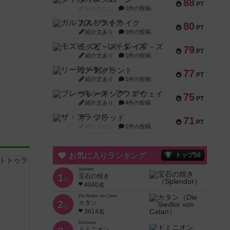
88
PT
紹介文なし
1件の投稿
ガルフストライク
80
PT
紹介文あり
1件の投稿
モズビ－ズ・レイダ－ズ
79
PT
紹介文あり
1件の投稿
リー対グラント
77
PT
紹介文あり
1件の投稿
ブレーキング・アウェイ
75
PT
紹介文あり
4件の投稿
ザ・フラッド
71
PT
紹介文なし
1件の投稿
お気に入りランキング
トップ50
Splendor
1
宝石の煌き
位
4040名
Die Siedler von Catan
2
カタン
位
3614名
Dominion
ドミニオン