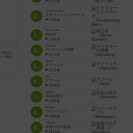
2415名
Terraforming Mars
2
テラフォーミングマーズ
位
2394名
Stone Garden
3
枯山水
位
2281名
Viticulture
4
ワイナリーの四季
位
にあなた
2272名
ノで最も
Agricola
5
アグリコラ
位
2119名
Azul
6
アズール
位
2035名
Splendor
7
宝石の煌き
位
2028名
Wingspan
8
ウイングスパン
位
2006名
7 Wonders
9
世界の七不思議
位
1919名