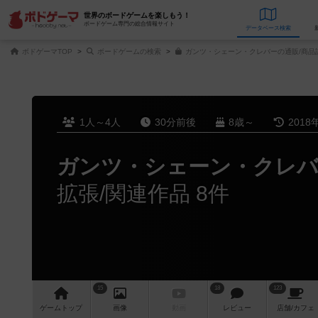
世界のボードゲームを楽しもう！
ボードゲーム専門の総合情報サイト
データベース
検
ボドゲーマTOP
ボードゲームの検索
ガンツ・シェーン・クレバーの通販/商品
1人～4人
30分前後
8歳～
2018
ガンツ・シェーン・クレバー
拡張/関連作品 8件
15
18
123
ゲーム
トップ
画像
動画
レビュー
店舗/
カフェ