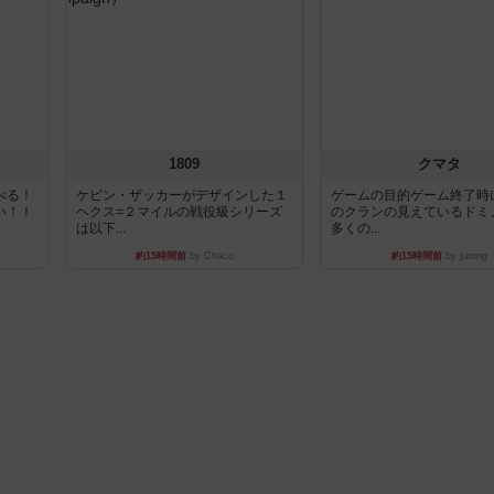
1809
クマタ
べる！
ケビン・ザッカーがデザインした１
ゲームの目的ゲーム終了時
い！！
ヘクス=２マイルの戦役級シリーズ
のクランの見えているドミ
は以下...
多くの...
約15時間前
by Chaco
約15時間前
by jurong