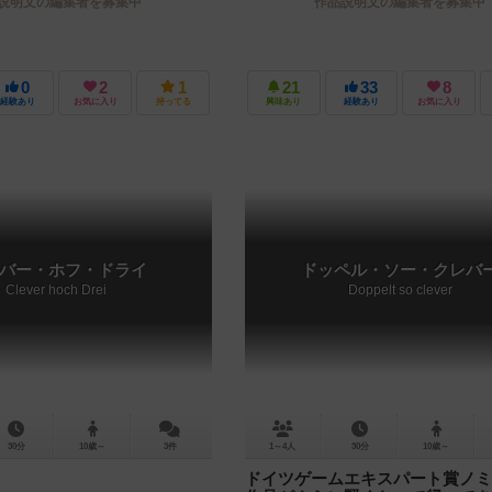
説明文の編集者を募集中
作品説明文の編集者を募集中
0
2
1
21
33
8
経験あり
お気に入り
持ってる
興味あり
経験あり
お気に入り
バー・ホフ・ドライ
ドッペル・ソー・クレバ
Clever hoch Drei
Doppelt so clever
30分
10歳～
3件
1～4人
30分
10歳～
ドイツゲームエキスパート賞ノミ