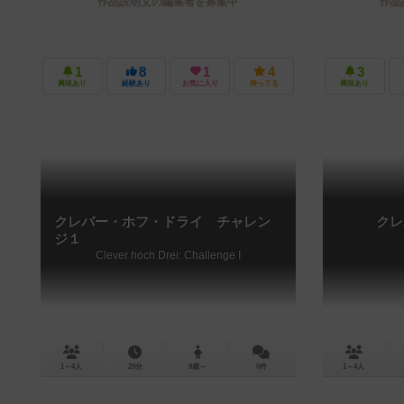
作品説明文の編集者を募集中
作品
1
8
1
4
3
興味あり
経験あり
お気に入り
持ってる
興味あり
クレバー・ホフ・ドライ チャレン
クレ
ジ１
Clever hoch Drei: Challenge I
1～4人
20分
8歳～
0件
1～4人