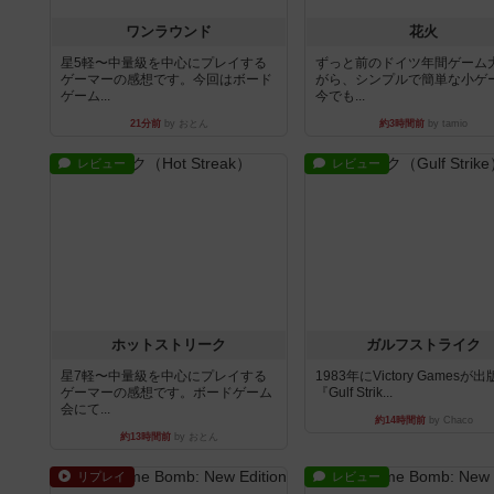
ワンラウンド
花火
星5軽〜中量級を中心にプレイする
ずっと前のドイツ年間ゲーム
ゲーマーの感想です。今回はボード
がら、シンプルで簡単な小ゲ
ゲーム...
今でも...
21分前
by おとん
約3時間前
by tamio
レビュー
レビュー
ホットストリーク
ガルフストライク
星7軽〜中量級を中心にプレイする
1983年にVictory Gamesが
ゲーマーの感想です。ボードゲーム
『Gulf Strik...
会にて...
約14時間前
by Chaco
約13時間前
by おとん
リプレイ
レビュー