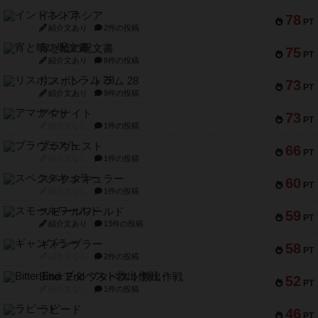
インドネシア
78
PT
紹介文あり
2件の投稿
宵と暁の呪文書
75
PT
紹介文あり
8件の投稿
リスボン・トラム 28
73
PT
紹介文あり
9件の投稿
アマナイト
73
PT
紹介文なし
1件の投稿
ブラヴェスト
66
PT
紹介文なし
1件の投稿
スペクタキュラー
60
PT
紹介文なし
1件の投稿
スモールワールド
59
PT
紹介文あり
13件の投稿
ギャンブラー
58
PT
紹介文なし
2件の投稿
Bitter End ブタペスト救出作戦
52
PT
紹介文なし
1件の投稿
ラピード
46
PT