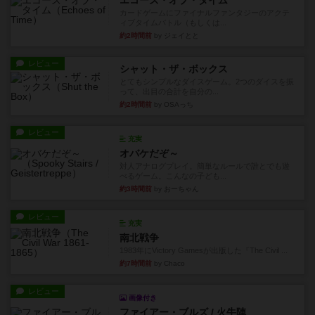
エコーズ・オブ・タイム
カードゲームにファイナルファンタジーのアクテ
ィブタイムバトル（もしくは...
約2時間前
by ジェイとと
レビュー
シャット・ザ・ボックス
とてもシンプルなダイスゲーム。2つのダイスを振
って、出目の合計を自分の...
約2時間前
by OSAっち
レビュー
充実
オバケだぞ～
対人アナログプレイ。簡単なルールで誰とでも遊
べるゲーム。こんなの子ども...
約3時間前
by おーちゃん
レビュー
充実
南北戦争
1983年にVictory Gamesが出版した『The Civil ...
約7時間前
by Chaco
レビュー
画像付き
ファイアー・ブルズ / 火牛陣