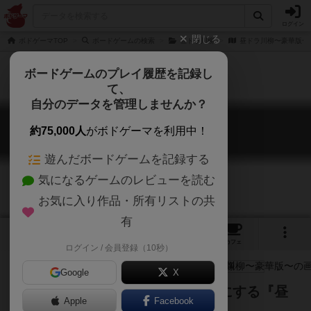
ログイン
閉じる
ボドゲーマTOP
ボードゲームの検索
昼ドラ川柳
昼ドラ川柳〜豪華版〜
ボードゲームのプレイ履歴を記録し
て、
自分のデータを管理しませんか？
昼ドラ川柳〜豪華版〜
約75,000人
がボドゲーマを利用中！
Hirudora Senryu Goka ban
遊んだボードゲームを記録する
気になるゲームのレビューを読む
お気に入り作品・所有リストの共
有
3
2
5
トップ
画像
動画
レビュー
カフェ
ログイン / 会員登録（10秒）
Google
X
愛憎渦巻く“昼ドラ”の世界を川柳にする『昼
Apple
Facebook
ドラ川柳』が豪華版になりました。