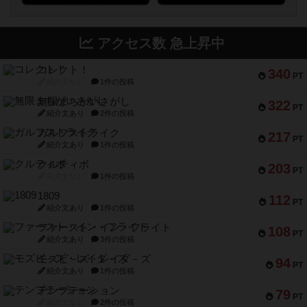
アクセス数 急上昇中
コレクト！
340
PT
紹介文なし
1件の投稿
無限まちがいさがし
322
PT
紹介文あり
2件の投稿
ガルフストライク
217
PT
紹介文あり
1件の投稿
クルティボ
203
PT
紹介文なし
1件の投稿
1809
112
PT
紹介文あり
1件の投稿
ファースト・イン・フライト
108
PT
紹介文あり
3件の投稿
モズビ－ズ・レイダ－ズ
94
PT
紹介文あり
1件の投稿
テンプテーション
79
PT
紹介文なし
2件の投稿