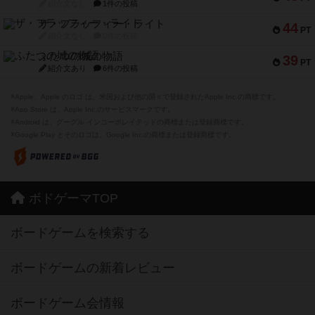
紹介文なし
1件の投稿
ザ・フラッフィー・ライト
44
PT
紹介文なし
0件の投稿
ふたつの城の物語
39
PT
紹介文あり
6件の投稿
※Apple、Apple のロゴ は、米国および他の国々で登録されたApple Inc.の商標です。
※App Store は、Apple Inc.のサービスマークです。
※Android は、グーグル インコーポレイテッドの商標または登録商標です。
※Google Play とそのロゴは、Google Inc.の商標または登録商標です。
ボドゲーマTOP
ボードゲームを検索する
ボードゲームの新着レビュー
ボードゲーム会情報