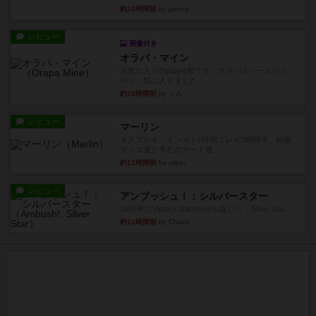
約10時間前
by jurong
レビュー
画像付き
オラパ・マイン
お気に入りのplayte製です。オラパスペースから
やり、気に入りました...
約10時間前
by くみ
レビュー
マーリン
４人プレイ。インスト1時間プレイ2時間半。結構
ダイス運と手札のカード運...
約11時間前
by oliber
レビュー
アンブッシュ！：シルバースター
1987年にVictory Gamesが出版した『Silver Sta...
約11時間前
by Chaco