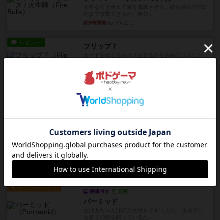
火牛を引き連れて敵を殲滅させる。縦か斜めで前2
列まで攻撃できるが、自分...
約9時間前
by うらまこ
レビュー
フリップ７
カードをめくるかパスをするかを決めてパスした
時のカード数字が得点になる...
約9時間前
by mob567
レビュー
コンセプト
親のプレイヤーがお題を決めて限られたヒントの
中から他のプレイヤーに当て...
約9時間前
by mob567
レビュー
海兵隊
1988年にVictory Gamesが出版した
『Leathernec...
約10時間前
by Chaco
ルール/インスト
画像付き
充実
パーミッド
おばあちゃんは猫が大好きです!しかし、あまりに
も多くの猫を飼っているた...