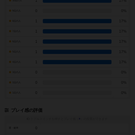
1
17%
10点の人
0
0%
9点の人
1
17%
8点の人
1
17%
7点の人
1
17%
6点の人
1
17%
5点の人
1
17%
4点の人
0
0%
3点の人
0
0%
2点の人
0
0%
1点の人
プレイ感の評価
トグルスイッチを押すとプレイ感（
※
）の投票ができます
0
運・確率