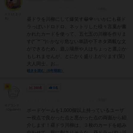
スエ (とまり
木)
昼ドラを川柳にして爆笑す😁🌹✨いかにも昼ド
ラっぽいドロドロ、ネットリした様々言葉が書
かれたカードを使って、五七五の川柳を作りま
す(*¯꒳¯*)✨かなり危ない単語や下ネタ満載な文
ができるため、遊ぶ場所や人はちょっと選ぶか
もしれませんが、とにかく盛り上がります(笑)
大人同士、お...
続きを読む（6年弱前）
神
160名
0名
オグランド
（Oguland）
ボードゲームを1,000個以上持っているユーザ
ー視点で良かった点と悪かった点の両面から紹
介します！昼ドラ川柳は、３枚のカードを組み
合わせて、親に刺さりそうな、昼ドラっぽい川