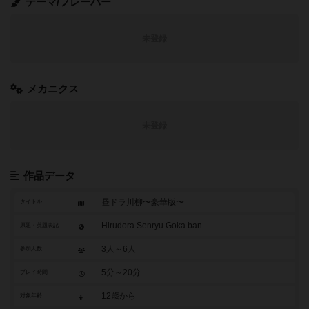
テーマ/フレーバー
未登録
メカニクス
未登録
作品データ
昼ドラ川柳〜豪華版〜
タイトル
Hirudora Senryu Goka ban
原題・英題表記
3人～6人
参加人数
5分～20分
プレイ時間
12歳から
対象年齢