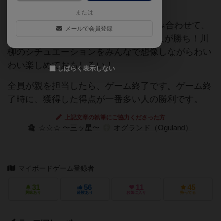
または
ルールは簡単♪ 手持ちの句カードを組み合わせて、
メールで会員登録
もっとも”昼ドラ”っぽい川柳を作った人が勝ち！川
柳のシチュエーションをみんなで想像しながらわい
わい楽しめておもしろい！
しばらく表示しない
全員が親を担当したら、ゲーム終了です。ゲーム終
了時に、獲得した得点が一番多い人の勝利です。
上記文章の執筆にご協力くださった方
☆☆☆ 〜三ッ星〜
オグランド（Oguland）
マイボードゲーム登録者
31
56
11
45
興味あり
経験あり
お気に入り
持ってる