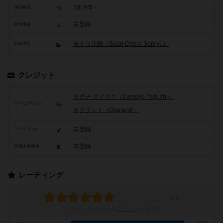
2019年～
発売時期
未登録
参考価格
昼ドラ川柳（Soap Opera Senryu）
関連作品
クレジット
タグチ ダイスケ（Daisuke Taguchi）
ゲームデザイン
オグランド（Oguland）
未登録
アートワーク
未登録
関連企業/団体
レーティング
レーティングを行うには
ログイン
が必要です