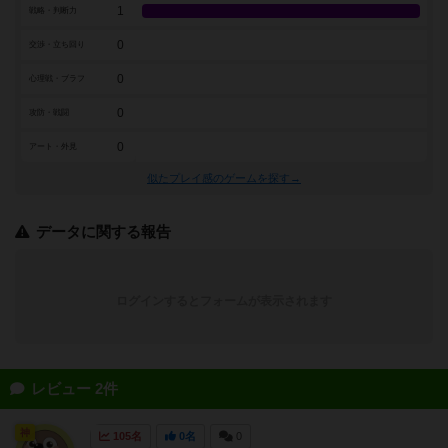
1
戦略・判断力
0
交渉・立ち回り
0
心理戦・ブラフ
0
攻防・戦闘
0
アート・外見
似たプレイ感のゲームを探す→
データに関する報告
ログインするとフォームが表示されます
レビュー 2件
神
105名
0名
0