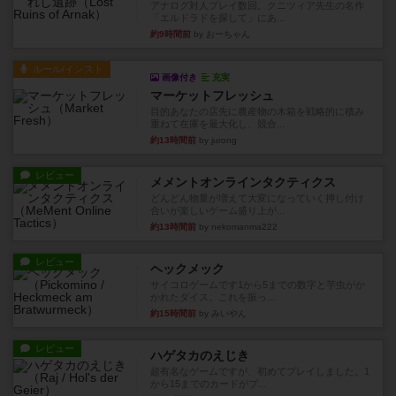
アナログ対人プレイ数回。クニツィア先生の名作
「エルドラドを探して」にあ...
約9時間前
by おーちゃん
ルール/インスト
画像付き
充実
マーケットフレッシュ
目的あなたの店先に農産物の木箱を戦略的に積み
重ねて在庫を最大化し、競合...
約13時間前
by jurong
レビュー
メメントオンラインタクティクス
どんどん物量が増えて大変になっていく押し付け
合いが楽しいゲーム盛り上が...
約13時間前
by nekomanma222
レビュー
ヘックメック
サイコロゲームです1から5までの数字と芋虫がか
かれたダイス。これを振っ...
約15時間前
by みいやん
レビュー
ハゲタカのえじき
超有名なゲームですが、初めてプレイしました。1
から15までのカードがプ...