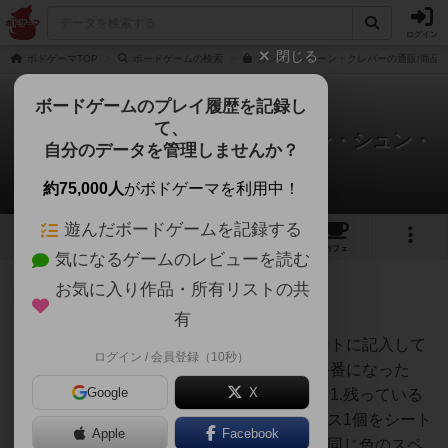
ログイン
閉じる
ボドゲーマTOP
ボードゲームの検索
ガンツ・シェーン・クレバーの通販/商品
ボードゲームのプレイ履歴を記録し
て、
ガンツ・シェーン・クレバー / ガン・シュン・
自分のデータを管理しませんか？
クレバー
2件のルール/インスト
約75,000人
がボドゲーマを利用中！
遊んだボードゲームを記録する
15
18
124
トップ
画像
動画
レビュー
カフェ
気になるゲームのレビューを読む
お気に入り作品・所有リストの共
神
1397名
2名
0
充実
有
ゲームの目的ダイスの出目をシートに記入して
ログイン / 会員登録（10秒）
TJ
得点を稼ぐゲームの流れ自分の手番になった
Google
X
ら、以下のアクションを実行する1.残っている
全てのダイスを振る2.好きなダイス1個をシート
Apple
Facebook
左上のスペースに置く3.ダイスと同じ色のスペ