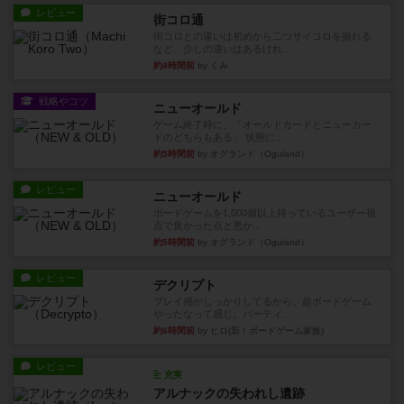
レビュー
街コロ通
街コロとの違いは初めから二つサイコロを振れる
など、少しの違いはあるけれ...
約4時間前
by くみ
戦略やコツ
ニューオールド
ゲーム終了時に、「オールドカードとニューカー
ドのどちらもある」 状態に...
約5時間前
by オグランド（Oguland）
レビュー
ニューオールド
ボードゲームを1,000個以上持っているユーザー視
点で良かった点と悪か...
約5時間前
by オグランド（Oguland）
レビュー
デクリプト
プレイ感がしっかりしてるから、超ボードゲーム
やったなって感じ。パーティ...
約6時間前
by ヒロ(新！ボードゲーム家族)
レビュー
充実
アルナックの失われし遺跡