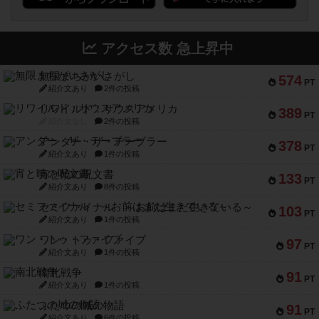
アクセス数 急上昇中
無限まちがいさがし
574
PT
紹介文あり
2件の投稿
リワイルド：サウスアメリカ
389
PT
紹介文なし
2件の投稿
アンダー・ザ・テーブラー
378
PT
紹介文あり
1件の投稿
宵と暁の呪文書
133
PT
紹介文あり
8件の投稿
セミファイナル ～お前はまだ生きている～
103
PT
紹介文あり
1件の投稿
ワン・トゥ・ファイブ
97
PT
紹介文あり
1件の投稿
南北戦争
91
PT
紹介文あり
1件の投稿
ふたつの城の物語
91
PT
紹介文あり
6件の投稿