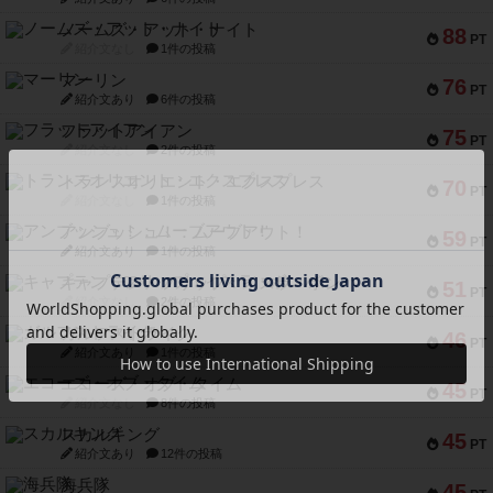
ノームズ・アット・ナイト
88
PT
紹介文なし
1件の投稿
マーリン
76
PT
紹介文あり
6件の投稿
フラットアイアン
75
PT
紹介文なし
2件の投稿
トランスオリエント・エクスプレス
70
PT
紹介文なし
1件の投稿
アンブッシュ！：ムーブアウト！
59
PT
紹介文あり
1件の投稿
キャプテン・フリップ：イスラ・ボンバ
51
PT
紹介文なし
2件の投稿
ガルフストライク
46
PT
紹介文あり
1件の投稿
エコーズ・オブ・タイム
45
PT
紹介文なし
8件の投稿
スカルキング
45
PT
紹介文あり
12件の投稿
海兵隊
45