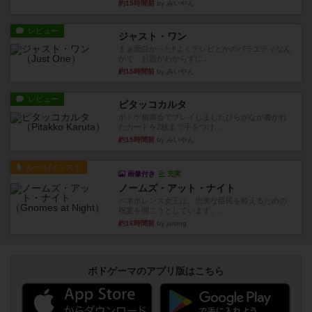
約15時間前
by みいやん
レビュー
ジャスト・ワン
まぁ面白かった‼️よくテレビとかのバラエティなん
かで、お題がわからずに...
約15時間前
by みいやん
レビュー
ピタッコカルタ
ボドゲ相席会でプレイしましたひらがなが書かれ
たカードを2枚まで手をつけ...
約15時間前
by みいやん
ルール/インスト
画像付き
充実
ノームズ・アット・ナイト
ベネボレンス女王は、忠実な臣民を称えるための
祝宴を開こうとしています。...
約16時間前
by jurong
ボドゲーマのアプリ版はこちら