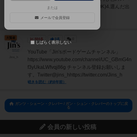
ースに記入する(白はどの色でもOK)4.選んだ出
または
目より低い...
メールで会員登録
続きを読む（5年以上前）
大賢者
884名
0名
0
しばらく表示しない
YouTube「Jin'sボードゲームチャンネル」
Jins_h
https://www.youtube.com/channel/UC_GBmG4n
f3yUkaLWfvqj86g チャンネル登録お願いしま
す。Twitter@jins_hhttps://twitter.com/Jins_h
続きを読む（約8年前）
ガンツ・シェーン・クレバー / ガン・シュン・クレバーのトップに戻
る
会員の新しい投稿