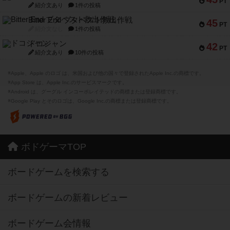
PT
紹介文あり
1件の投稿
Bitter End ブタペスト救出作戦
45
PT
紹介文なし
1件の投稿
ドコジャン
42
PT
紹介文あり
10件の投稿
※Apple、Apple のロゴ は、米国および他の国々で登録されたApple Inc.の商標です。
※App Store は、Apple Inc.のサービスマークです。
※Android は、グーグル インコーポレイテッドの商標または登録商標です。
※Google Play とそのロゴは、Google Inc.の商標または登録商標です。
ボドゲーマTOP
ボードゲームを検索する
ボードゲームの新着レビュー
ボードゲーム会情報