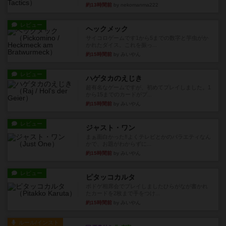
約13時間前
by nekomanma222
レビュー
ヘックメック
サイコロゲームです1から5までの数字と芋虫がか
かれたダイス。これを振っ...
約15時間前
by みいやん
レビュー
ハゲタカのえじき
超有名なゲームですが、初めてプレイしました。1
から15までのカードがプ...
約15時間前
by みいやん
レビュー
ジャスト・ワン
まぁ面白かった‼️よくテレビとかのバラエティなん
かで、お題がわからずに...
約15時間前
by みいやん
レビュー
ピタッコカルタ
ボドゲ相席会でプレイしましたひらがなが書かれ
たカードを2枚まで手をつけ...
約15時間前
by みいやん
ルール/インスト