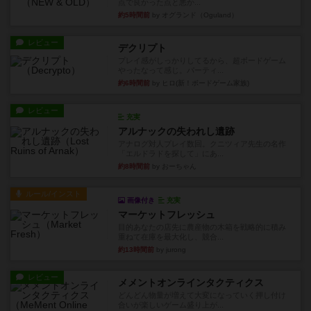
点で良かった点と悪か...
約5時間前
by オグランド（Oguland）
レビュー
デクリプト
プレイ感がしっかりしてるから、超ボードゲーム
やったなって感じ。パーティ...
約6時間前
by ヒロ(新！ボードゲーム家族)
レビュー
充実
アルナックの失われし遺跡
アナログ対人プレイ数回。クニツィア先生の名作
「エルドラドを探して」にあ...
約8時間前
by おーちゃん
ルール/インスト
画像付き
充実
マーケットフレッシュ
目的あなたの店先に農産物の木箱を戦略的に積み
重ねて在庫を最大化し、競合...
約13時間前
by jurong
レビュー
メメントオンラインタクティクス
どんどん物量が増えて大変になっていく押し付け
合いが楽しいゲーム盛り上が...