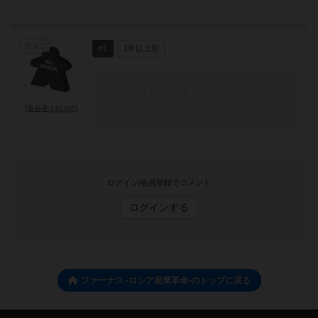
たまご
#1
1年以上前
このコメントは管理人により非表示にされ
ました
[退会者:141385]
ログイン/会員登録でコメント
ログインする
ファーナス -ロシア産業革命-のトップに戻る