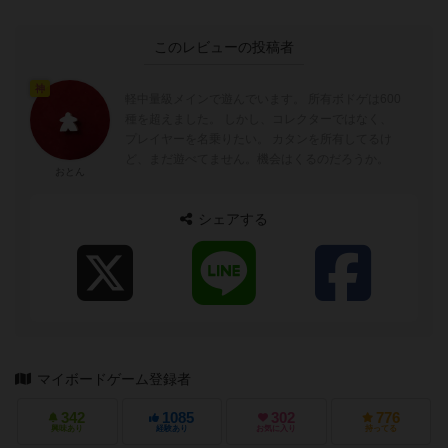
このレビューの投稿者
神
軽中量級メインで遊んでいます。 所有ボドゲは600
種を超えました。 しかし、コレクターではなく、
プレイヤーを名乗りたい。 カタンを所有してるけ
ど、まだ遊べてません。機会はくるのだろうか。
おとん
シェアする
マイボードゲーム登録者
342
1085
302
776
興味あり
経験あり
お気に入り
持ってる