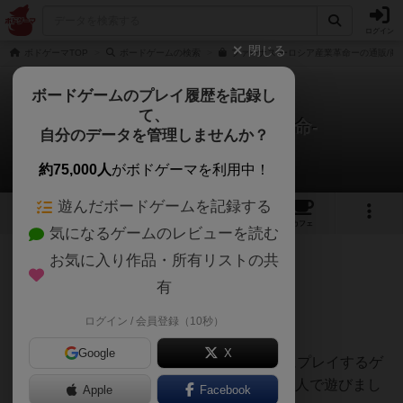
ログイン
閉じる
ボドゲーマTOP
ボードゲームの検索
ファーナス ーロシア産業革命ーの通販/商
ボードゲームのプレイ履歴を記録し
て、
ファーナス -ロシア産業革命-
自分のデータを管理しませんか？
おとんさんのレビュー
約75,000人
がボドゲーマを利用中！
遊んだボードゲームを記録する
5
1
17
152
トップ
画像
動画
レビュー
カフェ
気になるゲームのレビューを読む
お気に入り作品・所有リストの共
298名
2名
1
1年以上前
有
ログイン / 会員登録（10秒）
星７
Google
X
ボドゲ400種を所有し、軽〜中量級を中心にプレイするゲ
ーマーの感想です。ボードゲーム会にて、3人で遊びまし
Apple
Facebook