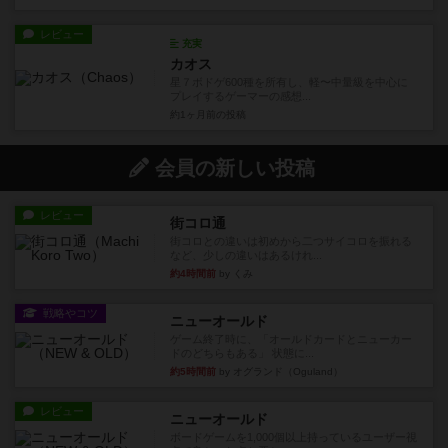
レビュー
充実
カオス
星７ボドゲ600種を所有し、軽〜中量級を中心に
プレイするゲーマーの感想...
約1ヶ月前
の投稿
会員の新しい投稿
レビュー
街コロ通
街コロとの違いは初めから二つサイコロを振れる
など、少しの違いはあるけれ...
約4時間前
by くみ
戦略やコツ
ニューオールド
ゲーム終了時に、「オールドカードとニューカー
ドのどちらもある」 状態に...
約5時間前
by オグランド（Oguland）
レビュー
ニューオールド
ボードゲームを1,000個以上持っているユーザー視