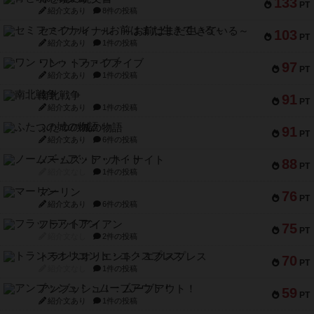
133
PT
紹介文あり
8件の投稿
セミファイナル ～お前はまだ生きている～
103
PT
紹介文あり
1件の投稿
ワン・トゥ・ファイブ
97
PT
紹介文あり
1件の投稿
南北戦争
91
PT
紹介文あり
1件の投稿
ふたつの城の物語
91
PT
紹介文あり
6件の投稿
ノームズ・アット・ナイト
88
PT
紹介文なし
1件の投稿
マーリン
76
PT
紹介文あり
6件の投稿
フラットアイアン
75
PT
紹介文なし
2件の投稿
トランスオリエント・エクスプレス
70
PT
紹介文なし
1件の投稿
アンブッシュ！：ムーブアウト！
59
PT
紹介文あり
1件の投稿