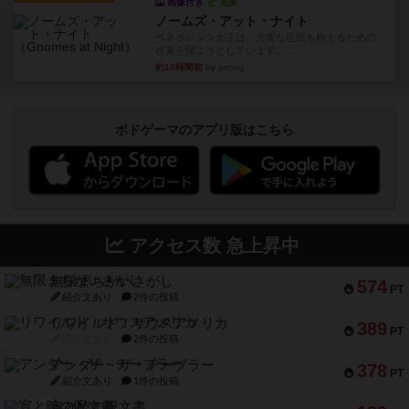
画像付き
充実
ノームズ・アット・ナイト
ベネボレンス女王は、忠実な臣民を称えるための
祝宴を開こうとしています。...
約16時間前
by jurong
ボドゲーマのアプリ版はこちら
アクセス数 急上昇中
無限まちがいさがし
574
PT
紹介文あり
2件の投稿
リワイルド：サウスアメリカ
389
PT
紹介文なし
2件の投稿
アンダー・ザ・テーブラー
378
PT
紹介文あり
1件の投稿
宵と暁の呪文書