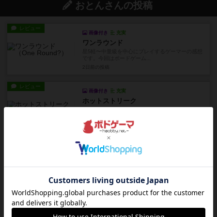
おとんさんの投稿
レビュー
画像付き
充実
ワンラウンド
星5軽〜中量級を中心にプレイするゲーマーの感想
です。今回はボードゲーム...
2日前
の投稿
レビュー
画像付き
充実
ホットストリーク
星7軽〜中量級を中心にプレイするゲーマーの感想
です。ボードゲーム会にて...
3日前
の投稿
リプレイ
充実
アルゴ
アルゴがとても好きで、たぶんプレイ回数が最も
多いゲームです。なんといっ...
3日前
の投稿
レビュー
画像付き
充実