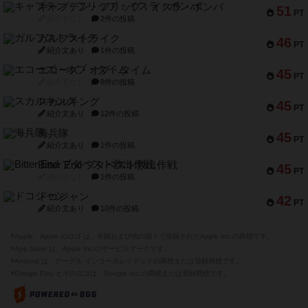
キャプテン・フリップ：イスラ・ボンバ
51
PT
紹介文なし
2件の投稿
ガルフストライク
46
PT
紹介文あり
1件の投稿
エコーズ・オブ・タイム
45
PT
紹介文なし
8件の投稿
スカルキング
45
PT
紹介文あり
12件の投稿
海兵隊
45
PT
紹介文あり
1件の投稿
Bitter End ブタペスト救出作戦
45
PT
紹介文なし
1件の投稿
ドコジャン
42
PT
紹介文あり
10件の投稿
※Apple、Apple のロゴ は、米国および他の国々で登録されたApple Inc.の商標です。
※App Store は、Apple Inc.のサービスマークです。
※Android は、グーグル インコーポレイテッドの商標または登録商標です。
※Google Play とそのロゴは、Google Inc.の商標または登録商標です。