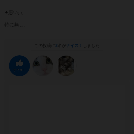
⚫︎悪い点
特に無し。
この投稿に
2
名が
ナイス！
しました
ナイス！