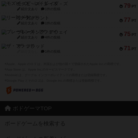
モズビ－ズ・レイダ－ズ
79
PT
紹介文あり
1件の投稿
リー対グラント
77
PT
紹介文あり
1件の投稿
ブレーキング・アウェイ
75
PT
紹介文あり
4件の投稿
ザ・フラッド
71
PT
紹介文なし
1件の投稿
※Apple、Apple のロゴ は、米国および他の国々で登録されたApple Inc.の商標です。
※App Store は、Apple Inc.のサービスマークです。
※Android は、グーグル インコーポレイテッドの商標または登録商標です。
※Google Play とそのロゴは、Google Inc.の商標または登録商標です。
ボドゲーマTOP
ボードゲームを検索する