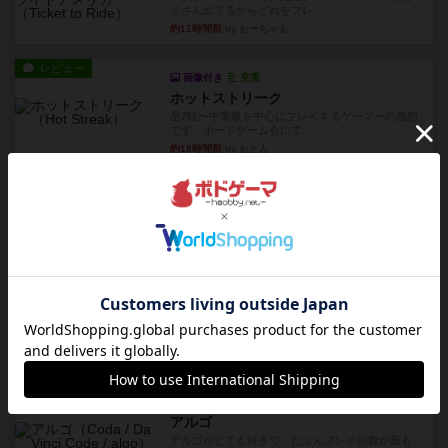
くさん出てるからどれをプレ...
約11時間前
by おーちゃん
レビュー
画像付き
充実
ホットストリーク
星7軽〜中量級を中心にプレイするゲーマーの感想
です。ボードゲーム会にて...
約18時間前
by おとん
レビュー
ガルフストライク
1983年にVictory Gamesが出版した『Gulf Strik...
約18時間前
by Chaco
リプレイ
画像付き
ディジットコード
やっぱり論理ゲームは面白い。息子とリプレイし
ました。息子の勝ち。これリ...
約19時間前
by くみ
リプレイ
充実
アルゴ
アルゴがとても好きで、たぶんプレイ回数が最も