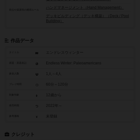
ハンドマネージメント（Hand Management）
得点や資源等の獲得ルール
デッキビルディング（デッキ構築）（Deck / Pool
Building）
作品データ
エンドレスウィンター
タイトル
Endless Winter: Paleoamericans
原題・英題表記
1人～4人
参加人数
60分～120分
プレイ時間
12歳から
対象年齢
2022年～
発売時期
未登録
参考価格
クレジット