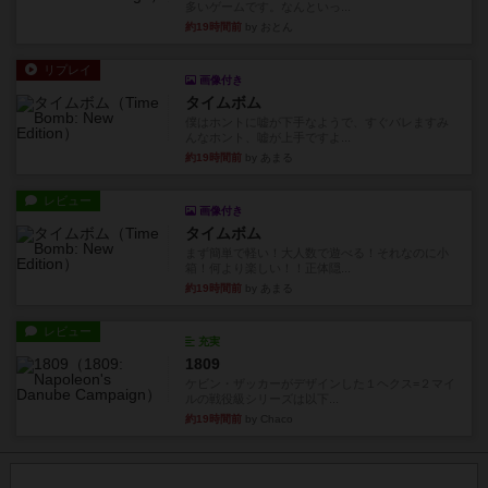
多いゲームです。なんといっ...
約19時間前
by おとん
リプレイ
画像付き
タイムボム
僕はホントに嘘が下手なようで、すぐバレますみ
んなホント、嘘が上手ですよ...
約19時間前
by あまる
レビュー
画像付き
タイムボム
まず簡単で軽い！大人数で遊べる！それなのに小
箱！何より楽しい！！正体隠...
約19時間前
by あまる
レビュー
充実
1809
ケビン・ザッカーがデザインした１ヘクス=２マイ
ルの戦役級シリーズは以下...
約19時間前
by Chaco