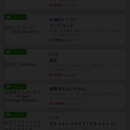
りして得点を増やしてい...
約1時間前
by ワタル
レビュー
画像付き
充実
ワンラウンド
星5軽〜中量級を中心にプレイするゲーマーの感想
です。今回はボードゲーム...
約5時間前
by おとん
レビュー
充実
花火
ずっと前のドイツ年間ゲーム大賞ながら、シンプ
ルで簡単な小ゲームで今でも...
約7時間前
by tamio
レビュー
無限まちがいさがし
6つの場面カード（表、裏で違う絵）が何枚かあ
り、そのうち3つ選んで、同...
約10時間前
by ジェイとと
レビュー
充実
チケットトゥライド / チケットトゥライドアメリカ
デジタルソロプレイ。元祖チケライ？マップがた