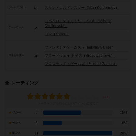
スタン・コルドンスキー（Stan Kordonskiy）
ゲームデザイン
ミハイロ・ディミトリエフスキ（Mihajlo
Dimitrievski）
アートワーク
ヨマ（Yoma）
ファンタジアゲームズ（Fantasia Games）
ブロードウェイ トイズ（Broadway Toys）
関連企業/団体
フロステッド・ゲームズ（Frosted Games）
レーティング
レーティングを行うには
ログイン
が必要です
6
15%
10点の人
3
8%
9点の人
11
28%
8点の人