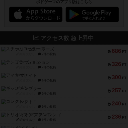
ボドゲーマのアプリ版はこちら
アクセス数 急上昇中
スチームローラーズ
686
PT
紹介文なし
2件の投稿
テンプテーション
326
PT
紹介文なし
2件の投稿
アマナイト
300
PT
紹介文なし
1件の投稿
ギャンブラー
257
PT
紹介文なし
2件の投稿
コレクト！
240
PT
紹介文なし
1件の投稿
トリオンフ ア マレンゴ
236
PT
紹介文あり
1件の投稿