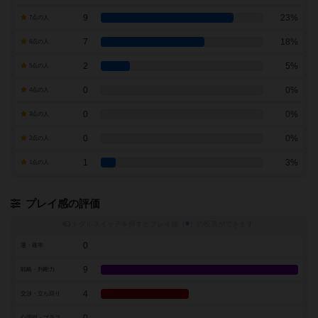
9
23%
7点の人
7
18%
6点の人
2
5%
5点の人
0
0%
4点の人
0
0%
3点の人
0
0%
2点の人
1
3%
1点の人
プレイ感の評価
トグルスイッチを押すとプレイ感（
※
）の投票ができます
0
運・確率
9
戦略・判断力
4
交渉・立ち回り
心理戦・ブラフ