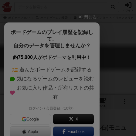
ログイン
閉じる
ボドゲーマTOP
ボードゲームの検索
エンドレスウインター ペイリオアメリカン
ボードゲームのプレイ履歴を記録し
て、
自分のデータを管理しませんか？
エンドレスウィンター
約75,000人
がボドゲーマを利用中！
Endless Winter: Paleoamericans
遊んだボードゲームを記録する
気になるゲームのレビューを読む
お気に入り作品・所有リストの共
有
1
1
16
トップ
画像
動画
レビュー
カフェ
ログイン / 会員登録（10秒）
Google
X
紀元前10000年、部族を反映させ巨石(モニュ
Apple
Facebook
メント)を作り上げよ！！