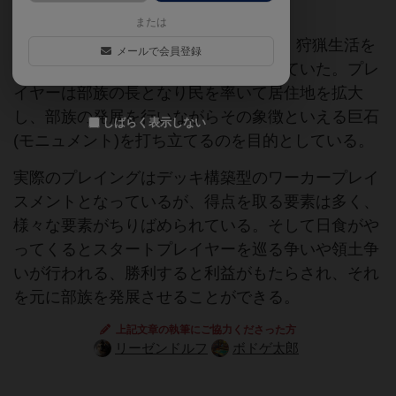
または
舞台は紀元前10000年前の北アメリカ、狩猟生活を
メールで会員登録
していた人類は部族社会を形成し始めていた。プレ
イヤーは部族の長となり民を率いて居住地を拡大
し、部族の発展を行いながらその象徴といえる巨石
しばらく表示しない
(モニュメント)を打ち立てるのを目的としている。
実際のプレイングはデッキ構築型のワーカープレイ
スメントとなっているが、得点を取る要素は多く、
様々な要素がちりばめられている。そして日食がや
ってくるとスタートプレイヤーを巡る争いや領土争
いが行われる、勝利すると利益がもたらされ、それ
を元に部族を発展させることができる。
上記文章の執筆にご協力くださった方
リーゼンドルフ
ボドゲ太郎