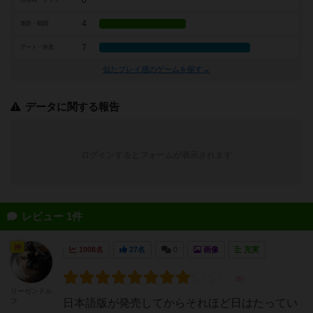
0
4
攻防・戦闘
7
アート・外見
似たプレイ感のゲームを探す→
データに関する報告
ログインするとフォームが表示されます
レビュー 1件
神
1908名
27名
0
画像
充実
リーゼンドル
フ
日本語版が発売してからそれほど日はたってい