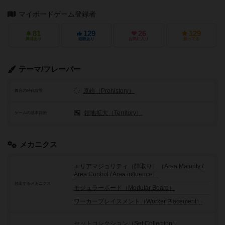
マイボードゲーム登録者
81
129
26
129
興味あり
経験あり
お気に入り
持ってる
テーマ/フレーバー
原始（Prehistory）
舞台の時代背景
領地拡大（Territory）
ゲームの基本目的
メカニクス
エリアマジョリティ（陣取り）（Area Majority /
Area Control / Area influence）
頻出するメカニクス
モジュラーボード（Modular Board）
ワーカープレイスメント（Worker Placement）
セットコレクション（Set Collection）