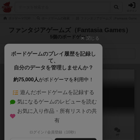
ログイン
ボドゲーマTOP
ボードゲームの検索
ファンタジアゲームズ（Fantasia Game
ファンタジアゲームズ（Fantasia Games）
5個のボードゲーム
閉じる
ボードゲームのプレイ履歴を記録し
検索メニュー
て、
自分のデータを管理しませんか？
約75,000人
がボドゲーマを利用中！
遊んだボードゲームを記録する
アンコンシャス・マインド
気になるゲームのレビューを読む
Unconscious Mind
6.5
お気に入り作品・所有リストの共
有
ログイン / 会員登録（10秒）
1～4人
60～120分
12歳～
4件