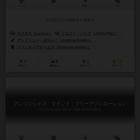
1～4人
－
12歳～
0件
作品説明文の編集者を募集中
ラスカス（Laskas）
ジョニー・パック（Jonny Pac）
ヨマ（Y
アンドリュー・ボスレー（Andrew Bosley）
ヴィンセント・デュトレ（Vi
ファンタジアゲームズ（Fantasia Games）
フロステッド・ゲームズ（F
9
3
1
13
興味あり
経験あり
お気に入り
持ってる
アンコンシャス・マインド：フリーアソシエーション
Unconscious Mind: Free Association