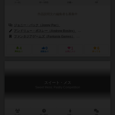
1～4人
60～120分
12歳～
0件
作品説明文の編集者を募集中
ジョニー・パック（Jonny Pac）
アンドリュー・ボスレー（Andrew Bosley）
ヴィンセント・デュトレ（Vi
ファンタジアゲームズ（Fantasia Games）
ガガゲームズ（GaGa G
4
0
1
6
興味あり
経験あり
お気に入り
持ってる
スイート・メス
Sweet Mess: Pastry Competition
1～4人
45～90分
10歳～
0件