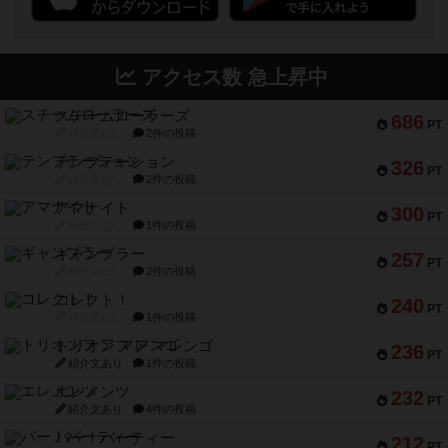
アクセス数 急上昇中
スチームローラーズ
686
PT
紹介文なし
2件の投稿
テンプテーション
326
PT
紹介文なし
2件の投稿
アマナイト
300
PT
紹介文なし
1件の投稿
ギャンブラー
257
PT
紹介文なし
2件の投稿
コレクト！
240
PT
紹介文なし
1件の投稿
トリオンフ ア マレンゴ
236
PT
紹介文あり
1件の投稿
エレメンツ
232
PT
紹介文あり
4件の投稿
バー！パーティー
212
PT