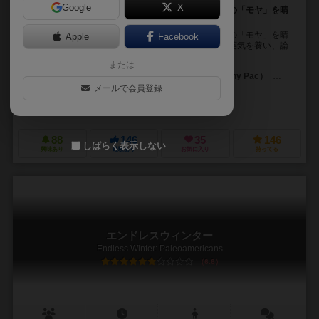
Google
X
フロイトとともに夢分析の手法を用い、患者たちの心の「モヤ」を晴
らそう！
フロイトとともに夢分析の手法を用い、患者たちの心の「モヤ」を晴
Apple
Facebook
らせ。ワカプレ方式のアクション選択で、町をめぐり英気を養い、論
文を書き、高名な心理学者を目指そう。 ＜テー...
または
ラスカス（Laskas）
ジョニー・パック（Jonny Pac）
ヨマ（Y
メールで会員登録
アンドリュー・ボスレー（Andrew Bosley）
ヴィンセント・デュトレ（Vi
ファンタジアゲームズ（Fantasia Games）
フロステッド・ゲームズ（F
88
146
35
146
しばらく表示しない
興味あり
経験あり
お気に入り
持ってる
エンドレスウィンター
Endless Winter: Paleoamericans
6.6