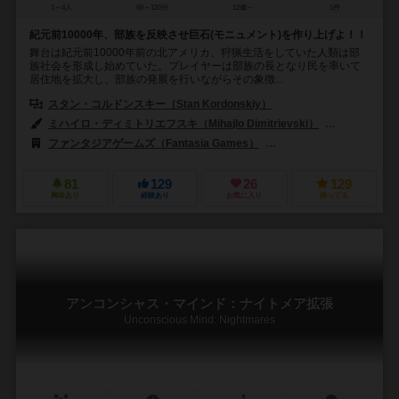
1～4人
60～120分
12歳～
1件
紀元前10000年、部族を反映させ巨石(モニュメント)を作り上げよ！！
舞台は紀元前10000年前の北アメリカ、狩猟生活をしていた人類は部
族社会を形成し始めていた。プレイヤーは部族の長となり民を率いて
居住地を拡大し、部族の発展を行いながらその象徴...
スタン・コルドンスキー（Stan Kordonskiy）
ミハイロ・ディミトリエフスキ（Mihajlo Dimitrievski）
ヨマ（Yom
ファンタジアゲームズ（Fantasia Games）
ブロードウェイ トイズ（Br
81
129
26
129
興味あり
経験あり
お気に入り
持ってる
アンコンシャス・マインド：ナイトメア拡張
Unconscious Mind: Nightmares