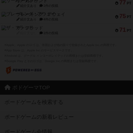
リー対グラント
77
PT
紹介文あり
1件の投稿
ブレーキング・アウェイ
75
PT
紹介文あり
4件の投稿
ザ・フラッド
71
PT
紹介文なし
1件の投稿
※Apple、Apple のロゴ は、米国および他の国々で登録されたApple Inc.の商標です。
※App Store は、Apple Inc.のサービスマークです。
※Android は、グーグル インコーポレイテッドの商標または登録商標です。
※Google Play とそのロゴは、Google Inc.の商標または登録商標です。
ボドゲーマTOP
ボードゲームを検索する
ボードゲームの新着レビュー
ボードゲーム会情報