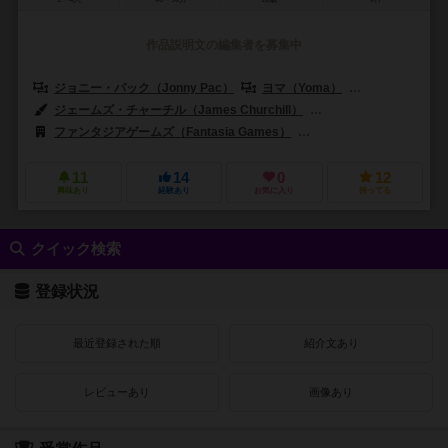
作品説明文の編集者を募集中
ジョニー・パック（Jonny Pac）
ヨマ（Yoma）
アントニオ・ザッ
ジェームズ・チャーチル（James Churchill）
ヨマ（Yoma）
ファンタジアゲームズ（Fantasia Games）
ピカ・ゲームズ（PIKA 
11
14
0
12
興味あり
経験あり
お気に入り
持ってる
クイック検索
登録状況
最近登録された順
紹介文あり
レビューあり
画像あり