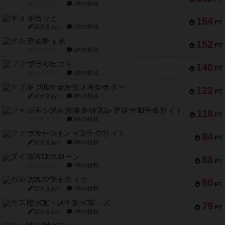
紹介文なし
1件の投稿
ギョッと
154
PT
紹介文あり
1件の投稿
クルティボ
152
PT
紹介文なし
1件の投稿
ブラヴェスト
140
PT
紹介文なし
1件の投稿
ドブル：ポケットモンスター
122
PT
紹介文あり
4件の投稿
ジャンヌ・ダルク-オルレアン ドロー＆ライト
118
PT
紹介文なし
5件の投稿
ファースト・イン・フライト
94
PT
紹介文あり
3件の投稿
ダイススローン
88
PT
紹介文なし
1件の投稿
ガルフストライク
80
PT
紹介文あり
1件の投稿
モズビ－ズ・レイダ－ズ
79
PT
紹介文あり
1件の投稿